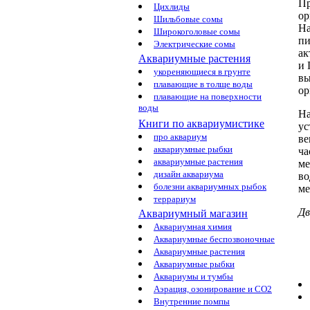
П
Цихлиды
ор
Шильбовые сомы
На
Широкоголовые сомы
пи
Электрические сомы
ак
Аквариумные растения
и
укореняющиеся в грунте
вы
плавающие в толще воды
ор
плавающие на поверхности
воды
Н
Книги по аквариумистике
ус
про аквариум
ве
аквариумные рыбки
ч
аквариумные растения
ме
дизайн аквариума
во
болезни аквариумных рыбок
ме
террариум
Дв
Аквариумный магазин
Аквариумная химия
Аквариумные беспозвоночные
Аквариумные растения
Аквариумные рыбки
Аквариумы и тумбы
Аэрация, озонирование и CO2
Внутренние помпы