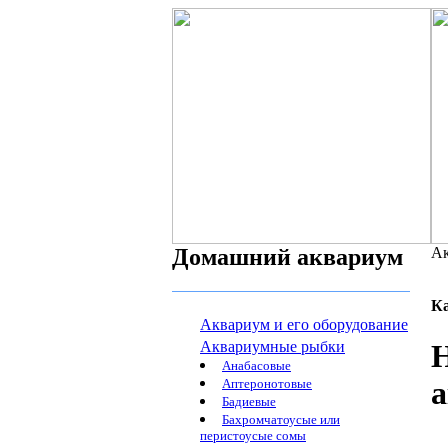
Домашний аквариум
Ак
К
Аквариум и его оборудование
Аквариумные рыбки
Н
Анабасовые
а
Аптеронотовые
Бадиевые
Бахромчатоусые или
перистоусые сомы