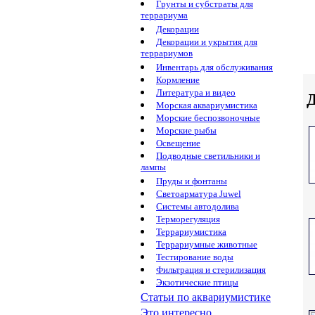
Грунты и субстраты для
террариума
Декорации
Декорации и укрытия для
террариумов
Инвентарь для обслуживания
Кормление
Литература и видео
Д
Морская аквариумистика
Морские беспозвоночные
Морские рыбы
Освещение
Подводные светильники и
лампы
Пруды и фонтаны
Светоарматура Juwel
Системы автодолива
Терморегуляция
Террариумистика
Террариумные животные
Тестирование воды
Фильтрация и стерилизация
Экзотические птицы
Статьи по аквариумистике
Это интересно...