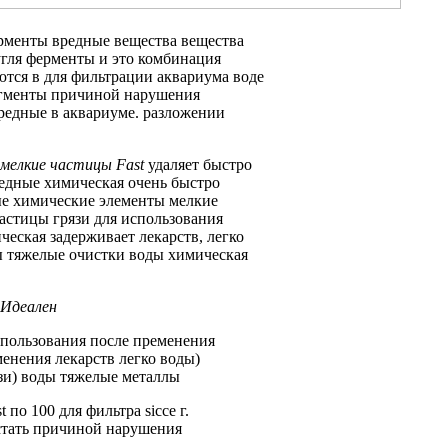
рменты
вредные вещества
вещества
гля
ферменты и
это комбинация
ются в
для фильтрации аквариума
воде
гменты
причиной нарушения
вредные
в аквариуме.
разложении
мелкие частицы
Fast
удаляет
быстро
редные
химическая очень быстро
е химические элементы
мелкие
астицы грязи
для использования
ческая задерживает
лекарств, легко
 тяжелые
очистки воды химическая
 Идеален
пользования после пременения
енения лекарств легко
воды)
зи)
воды тяжелые металлы
t
по 100
для фильтра sicce
г.
стать причиной нарушения