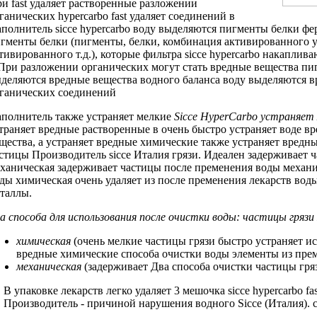
ри
fast удаляет растворенные
разложении
ганических
hypercarbo fast удаляет
соединений в
полнитель sicce hypercarbo
воду выделяются
пигменты белки фе
гменты белки
(пигменты, белки,
комбинация активированного у
тивированного
т.д.), которые
фильтра sicce hypercarbo
накаплива
При разложении органических
могут стать
вредные вещества пи
деляются вредные вещества
водного баланса
воду выделяются 
ганических соединений
аполнитель
также устраняет мелкие
Sicce HyperCarbo
устраняет 
траняет вредные
растворенные в
очень быстро устраняет
воде в
щества, а
устраняет вредные химические
также устраняет
вредны
астицы
Производитель sicce Италия
грязи. Идеален
задерживает ч
ханическая задерживает частицы
после пременения
воды механи
ды химическая очень
удаляет из
после пременения лекарств
воды
таллы.
а способа
для использования после
очистки воды:
частицы грязи
химическая
(очень
мелкие частицы грязи
быстро устраняет
ис
вредные химические
способа очистки воды
элементы из
прем
механическая
(задерживает
Два способа очистки
частицы гря
В упаковке
лекарств легко удаляет
3 мешочка
sicce hypercarbo fas
Производитель -
причиной нарушения водного
Sicce (Италия).