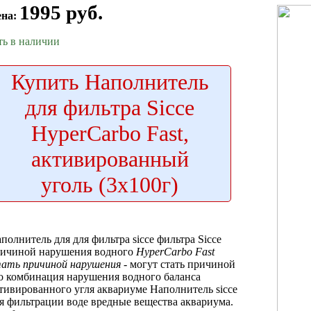
1995 руб.
ена:
ть в наличии
Купить
Наполнитель
для фильтра Sicce
HyperCarbo Fast,
активированный
уголь (3х100г)
полнитель для
для фильтра sicce
фильтра Sicce
ичиной нарушения водного
HyperCarbo Fast
ать причиной нарушения
-
могут стать причиной
о комбинация
нарушения водного баланса
тивированного угля
аквариуме Наполнитель sicce
я фильтрации
воде вредные вещества
аквариума.