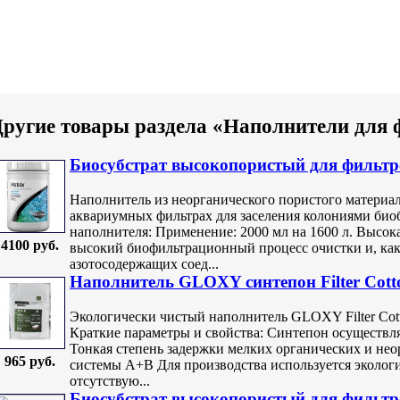
ругие товары раздела «Наполнители для 
Биосубстрат высокопористый для фильтро
Наполнитель из неорганического пористого материал
аквариумных фильтрах для заселения колониями био
наполнителя: Применение: 2000 мл на 1600 л. Высок
4100 руб.
высокий биофильтрационный процесс очистки и, как 
азотосодержащих соед...
Наполнитель GLOXY синтепон Filter Cott
Экологически чистый наполнитель GLOXY Filter Cott
Краткие параметры и свойства: Синтепон осуществля
Тонкая степень задержки мелких органических и нео
965 руб.
системы A+B Для производства используется экологи
отсутствую...
Биосубстрат высокопористый для фильтро