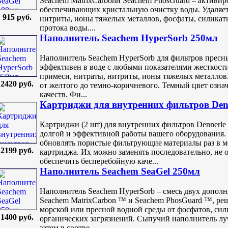
Seachem MatrixCarbonи Seachem PhosGuard – активир
обеспечивающих кристальную очистку воды. Удаляет
915 руб.
нитриты, ионы тяжелых металлов, фосфаты, силикаты
протока воды....
Наполнитель Seachem HyperSorb 250мл
Наполнитель Seachem HyperSorb для фильтров пресны
эффективен в воде с любыми показателями жесткости
примеси, нитраты, нитриты, ионы тяжелых металлов.
2420 руб.
от желтого до темно-коричневого. Темный цвет озн
качеств. Фи...
Картриджи для внутренниx фильтров Denn
Картриджи (2 шт) для внутренних фильтров Dennerl
долгой и эффективной работы вашего оборудования.
обновлять пористые фильтрующие материалы раз в ме
2199 руб.
картриджа. Их можно заменять последовательно, не 
обеспечить бесперебойную каче...
Наполнитель Seachem SeaGel 250мл
Наполнитель Seachem HyperSorb – смесь двух допол
Seachem MatrixCarbon ™ и Seachem PhosGuard ™, ре
морской или пресной водной среды от фосфатов, сил
1400 руб.
органических загрязнений. Сыпучий наполнитель луч
затем в соотве...