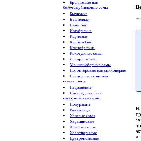
Броняковые или
Ц
бокочешуйниковые сомы
Бычковые
ес
Вьюновые
Гудиевые
Иглобрюхие
Карповые
Карпозубые
Клинобрюхие
Кольчужные сомы
Лабиринтовые
Мешкожаберные сомы
Нотоптеровые или спиноперые
Панцирные сомы или
каллихтовые
Пецилиевые
Пимелодовые или
плоскоголовые сомы
Полурылые
На
Радужницы
пр
Хаковые сомы
ст
Харациновые
эт
Хелостомовые
ак
Хоботнорылые
дл
Центропомовые