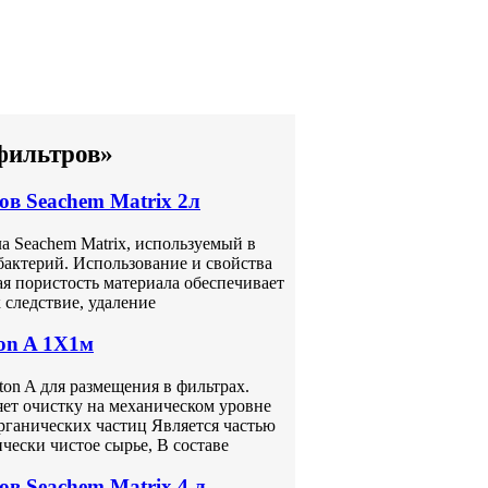
фильтров»
в Seachem Matrix 2л
а Seachem Matrix, используемый в
бактерий. Использование и свойства
ая пористость материала обеспечивает
следствие, удаление
on A 1Х1м
on A для размещения в фильтрах.
ет очистку на механическом уровне
рганических частиц Является частью
чески чистое сырье, В составе
в Seachem Matrix 4 л