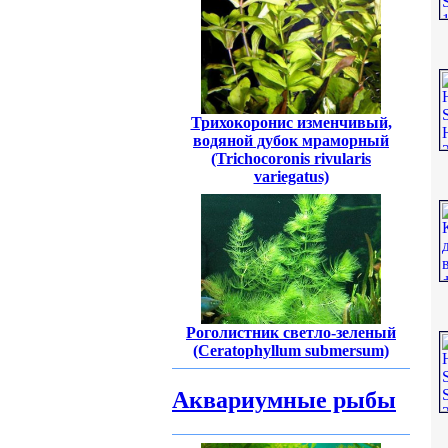
Трихокоронис изменчивый,
водяной дубок мраморный
(Trichocoronis rivularis
variegatus)
Роголистник светло-зеленый
(Ceratophyllum submersum)
Аквариумные рыбы