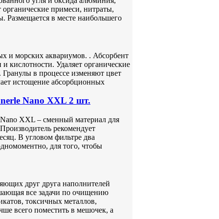
ованного угля и оксида алюминия,
 органические примеси, нитраты,
. Размещается в месте наибольшего
х и морских аквариумов. . Абсорбент
 и кислотности. Удаляет органические
 Гранулы в процессе изменяют цвет
ачает истощение абсорбционных
erle Nano XXL 2 шт.
e Nano XXL – сменный материал для
 Производитель рекомендует
сяц. В угловом фильтре два
одномоментно, для того, чтобы
няющих друг друга наполнителей
шающая все задачи по очищению
икатов, токсичных металлов,
ше всего поместить в мешочек, а