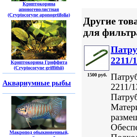
Криптокорина
апоногенолистная
(Cryptocoryne aponogetifolia)
Другие тов
для фильтр
Патру
2211/
Криптокорина Гриффита
(Cryptocoryne griffithii)
Патру
1500 руб.
Аквариумные рыбы
2211/1
Патруб
Матер
размещ
Обеспе
Макропод обыкновенный,