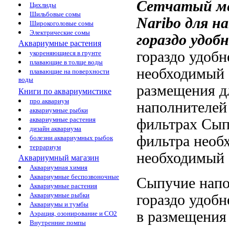
Сетчатый ме
Цихлиды
Шильбовые сомы
Naribo для
на
Широкоголовые сомы
Электрические сомы
гораздо удобн
Аквариумные растения
гораздо удобн
укореняющиеся в грунте
плавающие в толще воды
необходимый 
плавающие на поверхности
воды
размещения
д
Книги по аквариумистике
про аквариум
наполнителе
аквариумные рыбки
аквариумные растения
фильтрах Сып
дизайн аквариума
фильтра необ
болезни аквариумных рыбок
террариум
необходимый 
Аквариумный магазин
Аквариумная химия
Аквариумные беспозвоночные
Сыпучие нап
Аквариумные растения
Аквариумные рыбки
гораздо удоб
Аквариумы и тумбы
в
размещения
Аэрация, озонирование и CO2
Внутренние помпы