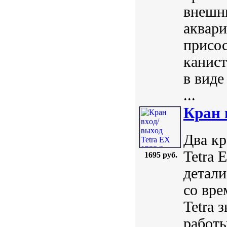
внешни
аквари
присос
канист
в виде
...
Кран 
Два кр
Tetra 
1695 руб.
детали
со вре
Tetra 
работы