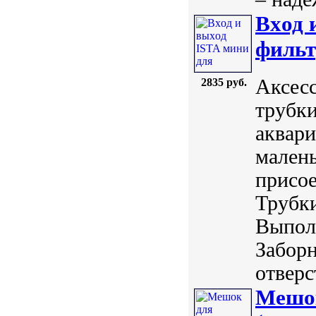
Вxод 
фильт
Аксесс
2835 руб.
трубки
аквари
малень
присое
Трубк
Выполн
Забор
отверст
Мешок