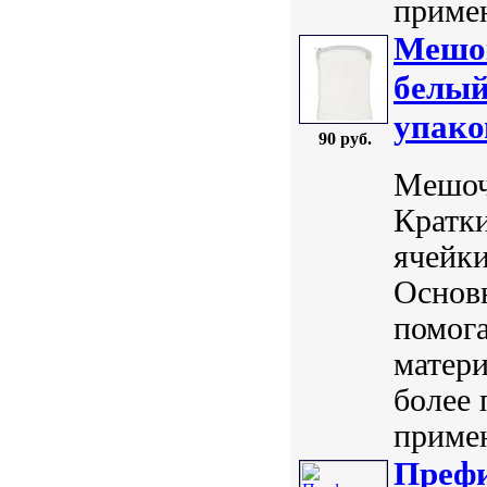
примен
Мешок
белый
упако
90 руб.
Мешоче
Кратки
ячейки
Основ
помог
матери
более 
примен
Преф