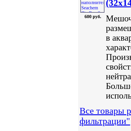
(32x1
Мешоч
600 руб.
разме
в аква
характ
Произ
свойст
нейтра
Большо
исполь
Все товары р
фильтрации"