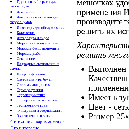
мешочках
удо
Грунты и субстраты для
террариума
применения 
Декорации
Декорации и укрытия для
производителя
террариумов
Инвентарь для обслуживания
решить
их ис
Кормление
Литература и видео
Характерист
Морская аквариумистика
Морские беспозвоночные
решить мног
Морские рыбы
Освещение
Подводные светильники и
Выполнен
лампы
Пруды и фонтаны
Качествен
Светоарматура Juwel
Системы автодолива
применени
Терморегуляция
Имеет кр
Террариумистика
Террариумные животные
Цвет -
сет
Тестирование воды
Фильтрация и стерилизация
Размер 25
Экзотические птицы
Статьи по аквариумистике
Это интересно...