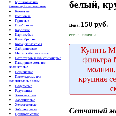
белый, кр
Броняковые или
бокочешуйниковые сомы
Бычковые
Вьюновые
Гудиевые
150 руб.
Цена:
Иглобрюхие
Карповые
есть в наличии
Карпозубые
Клинобрюхие
Кольчужные сомы
Купить
Ме
Лабиринтовые
Мешкожаберные сомы
фильтра 
Нотоптеровые или спиноперые
Панцирные сомы или
молнии,
каллихтовые
Пецилиевые
крупная с
Пимелодовые или
плоскоголовые сомы
с
Полурылые
Радужницы
Хаковые сомы
Харациновые
Хелостомовые
Сетчатый м
Хоботнорылые
Центропомовые