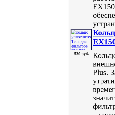
EX1500
обеспе
устран
Кольц
EX15
Кольцо
530 руб.
внешне
Plus. 
утрати
времен
значит
фильтр
– наде