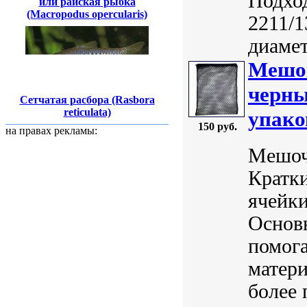
Подхо
или райская рыбка
(Macropodus opercularis)
2211/1
диамет
Мешок
черны
Сетчатая расбора (Rasbora
reticulata)
упако
150 руб.
на правах рекламы:
Мешоче
Кратки
ячейки
Основ
помог
матери
более 