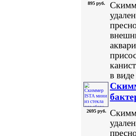
Скимме
895 руб.
удален
пресно
внешни
аквари
присос
канист
в виде
Скимм
бакте
Скимме
2695 руб.
удален
пресно