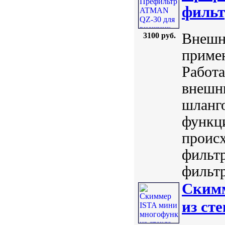
фильт
Внешн
3100 руб.
приме
Работа
внешн
шланг
функц
происх
фильт
фильтр
Скимм
из ст