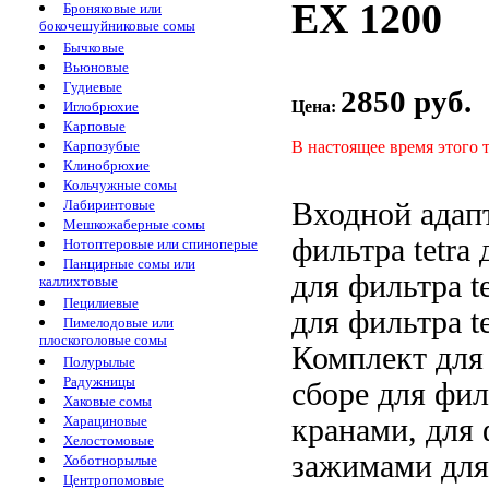
EX 1200
Броняковые или
бокочешуйниковые сомы
Бычковые
Вьюновые
Гудиевые
2850 руб.
Цена:
Иглобрюхие
Карповые
В настоящее время этого 
Карпозубые
Клинобрюхие
Кольчужные сомы
Входной адап
Лабиринтовые
Мешкожаберные сомы
фильтра tetra
д
Нотоптеровые или спиноперые
Панцирные сомы или
для фильтра te
каллихтовые
Пецилиевые
для фильтра te
Пимелодовые или
плоскоголовые сомы
Комплект
для
Полурылые
Радужницы
сборе
для филь
Хаковые сомы
кранами,
для 
Харациновые
Хелостомовые
зажимами дл
Хоботнорылые
Центропомовые