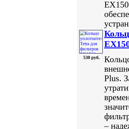
EX1500
обеспе
устран
Кольц
EX15
Кольцо
530 руб.
внешне
Plus. 
утрати
времен
значит
фильтр
– наде