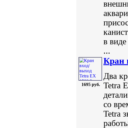
внешни
аквари
присос
канист
в виде
...
Кран 
Два кр
Tetra 
1695 руб.
детали
со вре
Tetra 
работы