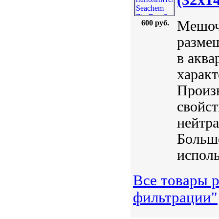
Мешоч
600 руб.
разме
в аква
характ
Произ
свойст
нейтра
Большо
исполь
Все товары р
фильтрации"