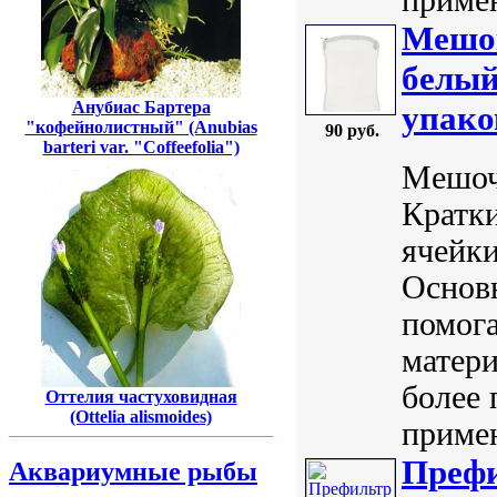
Мешок
белый
Анубиас Бартера
упако
"кофейнолистный" (Anubias
90 руб.
barteri var. "Coffeefolia")
Мешоче
Кратки
ячейки
Основ
помог
матери
более 
Оттелия частуховидная
(Ottelia alismoides)
примен
Преф
Аквариумные рыбы