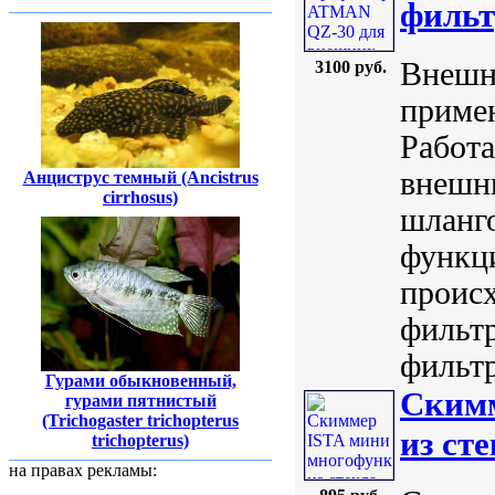
фильт
Внешн
3100 руб.
приме
Работа
внешн
Анциструс темный (Ancistrus
cirrhosus)
шланг
функц
происх
фильт
фильтр
Гурами обыкновенный,
Скимм
гурами пятнистый
(Trichogaster trichopterus
из ст
trichopterus)
на правах рекламы: