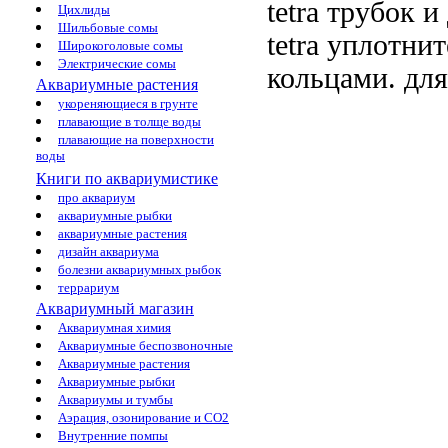
tetra
трубок и
Цихлиды
Шильбовые сомы
tetra
уплотнит
Широкоголовые сомы
Электрические сомы
кольцами.
для
Аквариумные растения
укореняющиеся в грунте
плавающие в толще воды
плавающие на поверхности
воды
Книги по аквариумистике
про аквариум
аквариумные рыбки
аквариумные растения
дизайн аквариума
болезни аквариумных рыбок
террариум
Аквариумный магазин
Аквариумная химия
Аквариумные беспозвоночные
Аквариумные растения
Аквариумные рыбки
Аквариумы и тумбы
Аэрация, озонирование и CO2
Внутренние помпы