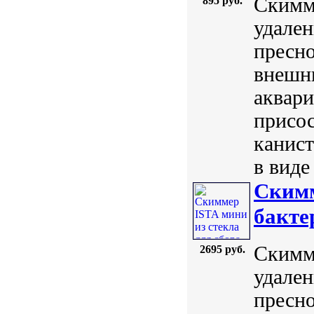
Скимме
895 руб.
удален
пресно
внешни
аквари
присос
канист
в виде
Скимм
бакте
Скимме
2695 руб.
удален
пресно