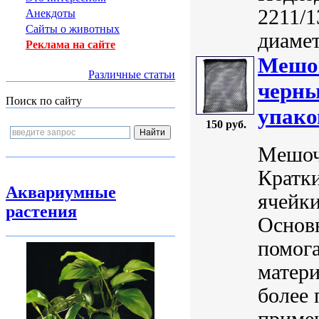
2211/1
Анекдоты
Сайты о животных
диамет
Реклама на сайте
Мешок
Различные статьи
черны
Поиск по сайту
упако
150 руб.
Мешоче
Кратки
Аквариумные
ячейки
растения
Основ
помог
матери
более 
примен