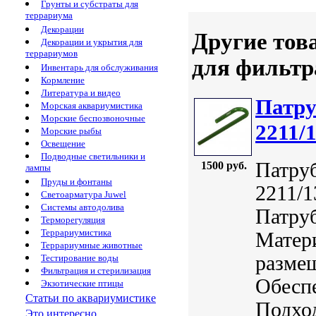
Грунты и субстраты для
террариума
Декорации
Другие тов
Декорации и укрытия для
террариумов
для фильтр
Инвентарь для обслуживания
Кормление
Литература и видео
Патру
Морская аквариумистика
Морские беспозвоночные
2211/
Морские рыбы
Освещение
Подводные светильники и
Патру
1500 руб.
лампы
Пруды и фонтаны
2211/1
Светоарматура Juwel
Системы автодолива
Патруб
Терморегуляция
Террариумистика
Матер
Террариумные животные
размещ
Тестирование воды
Фильтрация и стерилизация
Обеспе
Экзотические птицы
Статьи по аквариумистике
Подхо
Это интересно...