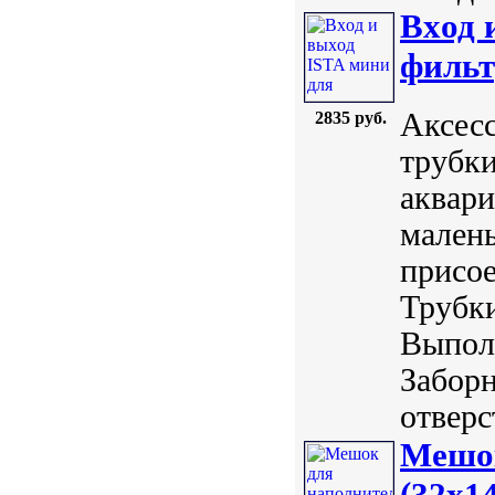
Вxод 
фильт
Аксесс
2835 руб.
трубки
аквари
малень
присое
Трубк
Выполн
Забор
отверст
Мешок
(32x1