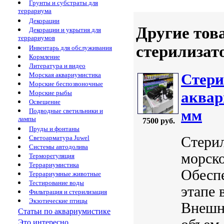
Грунты и субстраты для
террариума
Декорации
Другие тов
Декорации и укрытия для
террариумов
стерилизат
Инвентарь для обслуживания
Кормление
Литература и видео
Стери
Морская аквариумистика
Морские беспозвоночные
аквар
Морские рыбы
Освещение
мм
Подводные светильники и
лампы
7500 руб.
Пруды и фонтаны
Стери
Светоарматура Juwel
Системы автодолива
морск
Терморегуляция
Террариумистика
Обеспе
Террариумные животные
Тестирование воды
этапе 
Фильтрация и стерилизация
Экзотические птицы
Внешн
Статьи по аквариумистике
Это интересно...