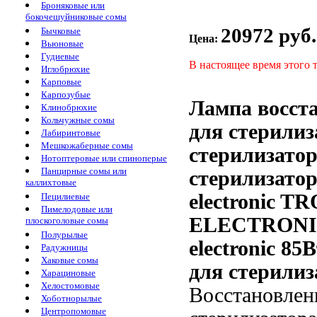
Броняковые или
бокочешуйниковые сомы
20972 руб.
Бычковые
Цена:
Вьюновые
Гудиевые
В настоящее время этого 
Иглобрюхие
Карповые
Карпозубые
Лампа восст
Клинобрюхие
Кольчужные сомы
для стерилиз
Лабиринтовые
Мешкожаберные сомы
стерилизато
Нотоптеровые или спиноперые
Панцирные сомы или
стерилизатор
каллихтовые
electronic
TR
Пецилиевые
Пимелодовые или
ELECTRON
плоскоголовые сомы
Полурылые
electronic 85
Радужницы
Хаковые сомы
для стерилиз
Харациновые
Хелостомовые
Восстановлен
Хоботнорылые
Центропомовые