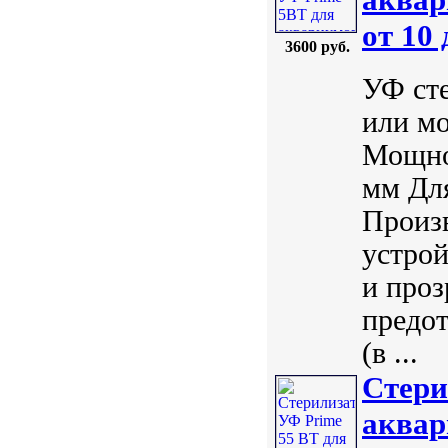
от 10
3600 руб.
УФ сте
или мо
Мощнос
мм Для
Произ
устрой
и проз
предо
(в ...
Стери
аквар