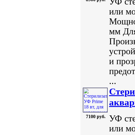
УФ сте
или мо
Мощнос
мм Для
Произ
устрой
и проз
предо
...
Стери
аквар
УФ сте
7100 руб.
или мо