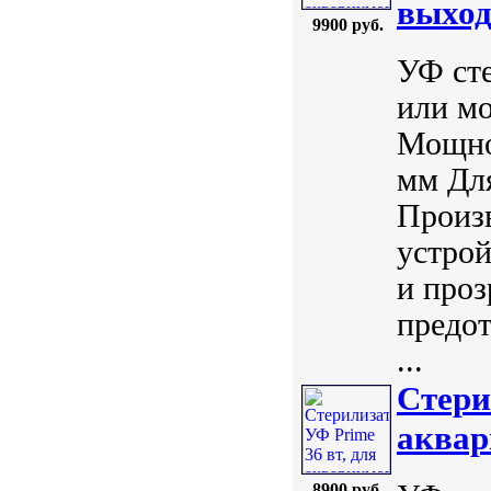
выход
9900 руб.
УФ сте
или мо
Мощнос
мм Для
Произ
устрой
и проз
предо
...
Стери
аквар
8900 руб.