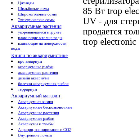
стерилизатора 
Цихлиды
85 Вт
trop ele
Шильбовые сомы
Широкоголовые сомы
UV -
для стер
Электрические сомы
Аквариумные растения
продается то
укореняющиеся в грунте
плавающие в толще воды
trop electroni
плавающие на поверхности
воды
Книги по аквариумистике
про аквариум
аквариумные рыбки
аквариумные растения
дизайн аквариума
болезни аквариумных рыбок
террариум
Аквариумный магазин
Аквариумная химия
Аквариумные беспозвоночные
Аквариумные растения
Аквариумные рыбки
Аквариумы и тумбы
Аэрация, озонирование и CO2
Внутренние помпы