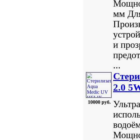
Мощнос
мм Для
Произ
устрой
и проз
предо
...
Стери
2.0 5
Ультра
10000 руб.
исполь
водоём
Мощнос