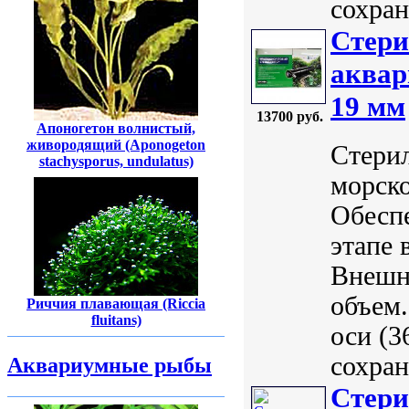
сохран
Стери
аквар
19 мм
13700 руб.
Апоногетон волнистый,
живородящий (Aponogeton
Стери
stachysporus, undulatus)
морск
Обеспе
этапе 
Внешн
объем
Риччия плавающая (Riccia
fluitans)
оси (3
сохран
Аквариумные рыбы
Стери