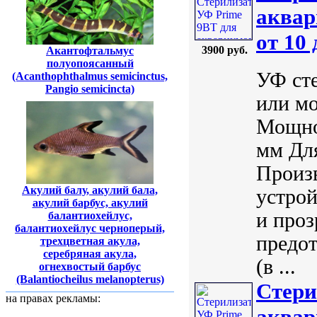
аквар
от 10
3900 руб.
Акантофтальмус
полуопоясанный
УФ сте
(Acanthophthalmus semicinctus,
Pangio semicincta)
или мо
Мощнос
мм Для
Произ
Акулий балу, акулий бала,
устрой
акулий барбус, акулий
и проз
балантиохейлус,
балантиохейлус черноперый,
предо
трехцветная акула,
серебряная акула,
(в ...
огнехвостый барбус
(Balantiocheilus melanopterus)
Стери
на правах рекламы:
аквар