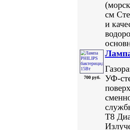
(морск
см Ст
и каче
водоро
основн
Лампа
Газора
УФ-ст
700 руб.
повер
сменн
службы
Т8 Диа
Излуче