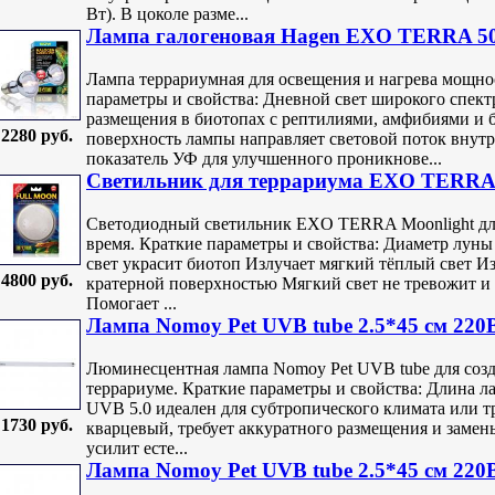
Вт). В цоколе разме...
Лампа галогеновая Hagen EXO TERRA 5
Лампа террариумная для освещения и нагрева мощно
параметры и свойства: Дневной свет широкого спект
размещения в биотопах с рептилиями, амфибиями 
2280 руб.
поверхность лампы направляет световой поток вну
показатель УФ для улучшенного проникнове...
Светильник для террариума EXO TERRA 
Светодиодный светильник EXO TERRA Moonlight для
время. Краткие параметры и свойства: Диаметр луны
свет украсит биотоп Излучает мягкий тёплый свет И
4800 руб.
кратерной поверхностью Мягкий свет не тревожит и
Помогает ...
Лампа Nomoy Pet UVB tube 2.5*45 см 220В
Люминесцентная лампа Nomoy Pet UVB tube для созда
террариуме. Краткие параметры и свойства: Длина ла
UVB 5.0 идеален для субтропического климата или т
1730 руб.
кварцевый, требует аккуратного размещения и заме
усилит есте...
Лампа Nomoy Pet UVB tube 2.5*45 см 220В