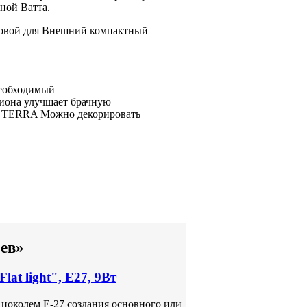
чной
Ватта.
овой для
Внешний компактный
необходимый
иона улучшает брачную
 TERRA
Можно декорировать
рев»
t light", Е27, 9Вт
цоколем Е-27 создания основного или