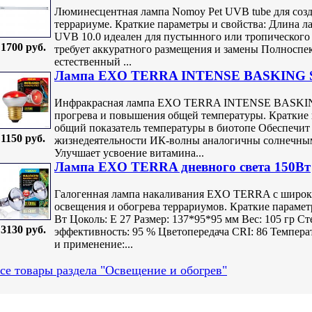
Люминесцентная лампа Nomoy Pet UVB tube для созда
террариуме. Краткие параметры и свойства: Длина ла
UVB 10.0 идеален для пустынного или тропического
1700 руб.
требует аккуратного размещения и замены Полноспе
естественный ...
Лампа EXO TERRA INTENSE BASKING S
Инфракрасная лампа EXO TERRA INTENSE BASKING
прогрева и повышения общей температуры. Краткие 
общий показатель температуры в биотопе Обеспечит
1150 руб.
жизнедеятельности ИК-волны аналогичны солнечным 
Улучшает усвоение витамина...
Лампа EXO TERRA дневного света 150Вт
Галогенная лампа накаливания EXO TERRA с широк
освещения и обогрева террариумов. Краткие парамет
Вт Цоколь: Е 27 Размер: 137*95*95 мм Вес: 105 гр С
3130 руб.
эффективность: 95 % Цветопередача CRI: 86 Темпер
и применение:...
се товары раздела "Освещение и обогрев"