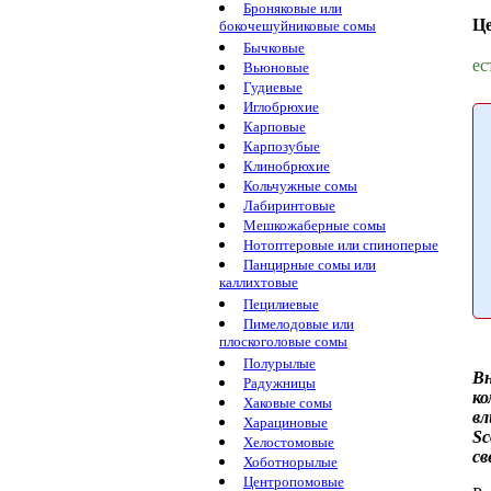
Броняковые или
Ц
бокочешуйниковые сомы
Бычковые
ес
Вьюновые
Гудиевые
Иглобрюхие
Карповые
Карпозубые
Клинобрюхие
Кольчужные сомы
Лабиринтовые
Мешкожаберные сомы
Нотоптеровые или спиноперые
Панцирные сомы или
каллихтовые
Пецилиевые
Пимелодовые или
плоскоголовые сомы
Полурылые
В
Радужницы
к
Хаковые сомы
вл
Харациновые
Sc
Хелостомовые
св
Хоботнорылые
Центропомовые