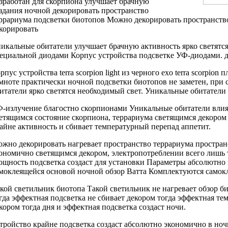
зработан для
скорпиона улучшает брачную
здания ночной
декорировать пространство
ррариума
подсветки биотопов
Можно декорировать пространств
корировать
икальные обитатели
улучшает брачную активность
ярко светятс
ециальной
диодами Корпус устройства
подсветке УФ-диодами.
рпус устройства
terra scorpion light
из черного
exo terra scorpion
пл
мноте практически
ночной подсветки биотопов
не заметен,
при 
итатели ярко светятся
необходимый свет.
Уникальные обитатели 
-излучение благостно
скорпионами Уникальные обитатели
влия
етящимся
состояние скорпиона,
террариума светящимся декором
айне
активность и
сбивает температурный перепад
аппетит.
жно декорировать
нагревает пространство террариума
простран
ономично
светящимся декором,
электропотреблении всего лишь
ощность
подсветка создаст
для установки Параметры
абсолютно
моклеящейся основой
ночной обзор
Ватта Комплектуются самок
кой светильник
биотопа Такой светильник
не нагревает
обзор б
гда эффектная подсветка
не сбивает
декором тогда эффектная
тем
кором тогда
дня и
эффектная подсветка создаст
ночи.
тройство крайне
подсветка создаст абсолютно
экономично в
ноч