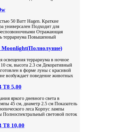
0w
стью 50 Ватт Hagen. Краткие
ра универсален Подходит для
и беспозвоночными Отражающая
трь террариума Повышенный
Moonlight(Полнолуние)
 освещения террариума в ночное
 10 см, высота 2.3 см Декоративный
зготовлен в форме луны с красивой
 не возбуждает поведение животных
 Т8 5,00
ния яркого дневного света в
мпы 45 см, диаметр 2.5 см Показатель
ропического леса Корпус лампы
ны Полноспектральный световой поток
 Т8 10,00