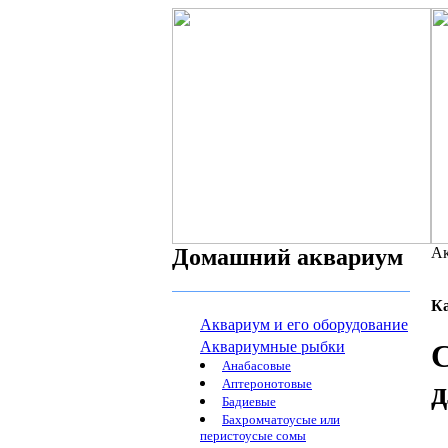
Домашний аквариум
Ак
К
Аквариум и его оборудование
Аквариумные рыбки
Анабасовые
д
Аптеронотовые
Бадиевые
Бахромчатоусые или
перистоусые сомы