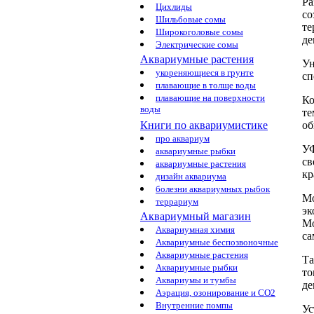
Ра
Цихлиды
со
Шильбовые сомы
те
Широкоголовые сомы
де
Электрические сомы
Аквариумные растения
Ун
укореняющиеся в грунте
сп
плавающие в толще воды
плавающие на поверхности
Ко
воды
те
об
Книги по аквариумистике
про аквариум
УФ
аквариумные рыбки
св
аквариумные растения
кр
дизайн аквариума
болезни аквариумных рыбок
Мо
террариум
эк
Аквариумный магазин
М
Аквариумная химия
са
Аквариумные беспозвоночные
Аквариумные растения
Та
Аквариумные рыбки
то
Аквариумы и тумбы
де
Аэрация, озонирование и CO2
Внутренние помпы
Ус