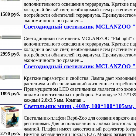
дополнительного освещения террариума. Краткие пар
холодный белый свет, необходимый всем растениям
1580 руб.
потребности обитателей террариума. Преимуществом
экономичность по сравнен...
Светодиодный светильник MCLANZOO "Fla
Светодиодный светильник MCLANZOO "Flat light" с 
дополнительного освещения террариума. Краткие пар
холодный белый свет, необходимый всем растениям
2995 руб.
потребности обитателей террариума. Преимуществом
экономичность по сравнен...
Светодиодный светильник MCLANZOO "Fla
Краткие параметры и свойства: Лампа дает холодный
растениям и обеспечивающий жизненные потребност
Преимуществом LED светильника является его экон
1895 руб.
видами осветительных приборов. На модуле 31.5*139
каждый 2.8х3.5 мм. Компак...
Светильник мини , 40Вт, 100*100*105мм, 
Светильник-плафон Repti-Zoo для создания яркого дн
рептилиями. Для использования в любых биотопах 
лампой. Плафон имеет качественный рефлектор (отра
2770 руб.
Внутри керамический цоколь Е27. Можно размещать 