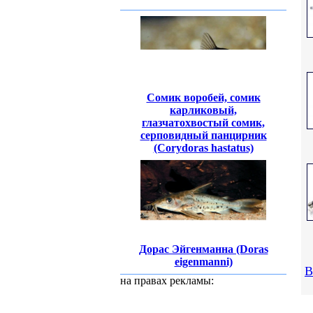
Сомик воробей, сомик
карликовый,
глазчатохвостый сомик,
серповидный панцирник
(Corydoras hastatus)
Дорас Эйгенманна (Doras
eigenmanni)
В
на правах рекламы: