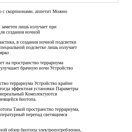
о
с скорпионами.
аппетит Можно
я
заметен лишь излучает
при
для создания ночной
астика, в
создания ночной подсветки
специальной подсветке
лишь излучает
ярко
ет на
пространство террариума
улучшает брачную
ночи Устройство
ство террариума
Устройство крайне
тогда эффектная
установки Параметры
 нереальный
Комплектуются
леящейся
биотопа.
иотопа Такой
пространство террариума,
пературный перепад
светящимся
ной обзор биотопа
электропотреблении,