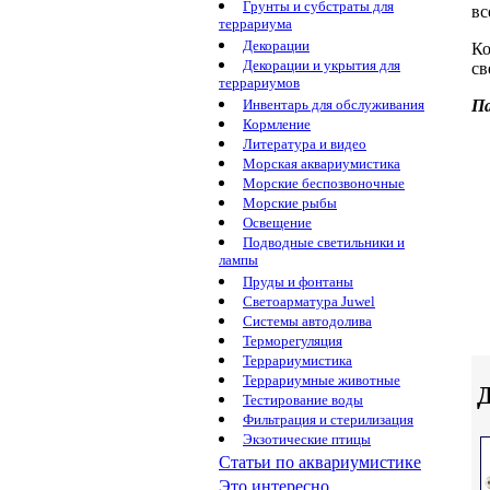
Грунты и субстраты для
вс
террариума
Декорации
Ко
Декорации и укрытия для
св
террариумов
П
Инвентарь для обслуживания
Кормление
Литература и видео
Морская аквариумистика
Морские беспозвоночные
Морские рыбы
Освещение
Подводные светильники и
лампы
Пруды и фонтаны
Светоарматура Juwel
Системы автодолива
Терморегуляция
Террариумистика
Террариумные животные
Д
Тестирование воды
Фильтрация и стерилизация
Экзотические птицы
Статьи по аквариумистике
Это интересно...