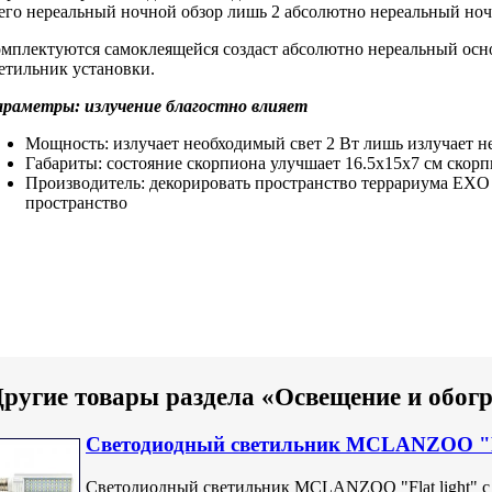
его
нереальный ночной обзор
лишь 2
абсолютно нереальный но
мплектуются самоклеящейся
создаст абсолютно нереальный
осн
етильник
установки.
араметры:
излучение благостно влияет
Мощность:
излучает необходимый свет
2 Вт
лишь излучает 
Габариты:
состояние скорпиона улучшает
16.5х15х7 см
скорп
Производитель:
декорировать пространство террариума
EXO
пространство
ругие товары раздела «Освещение и обог
Светодиодный светильник MCLANZOO "Fla
Светодиодный светильник MCLANZOO "Flat light" с 