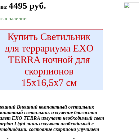
4495 руб.
ена:
ть в наличии
Купить
Светильник
для террариума EXO
TERRA ночной для
скорпионов
15x16,5x7 см
нешний
Внешний компактный светильник
омпактный светильник
излучение благостно
ияет
EXO TERRA
излучает необходимый свет
orpion Light
лишь излучает необходимый
с
етодиодами.
состояние скорпиона улучшает