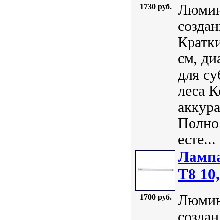
Люмин
1730 руб.
создан
Кратки
см, ди
для су
леса К
аккура
Полно
есте...
Лампа
Т8 10
Люмин
1700 руб.
создан