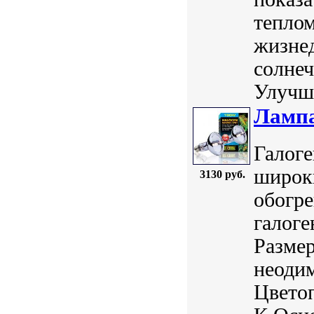
тепло
жизне
солнеч
Улучша
Лампа
Галог
широк
3130 руб.
обогре
галоге
Размер
неодим
Цветоп