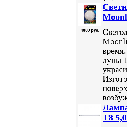
Свети
Moonl
Свето
4800 руб.
Moonli
время.
луны 1
украси
Изгото
поверх
возбуж
Лампа
Т8 5,