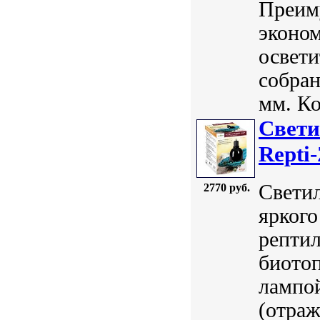
Преим
эконом
освети
собран
мм. Ко
Свети
Repti
Светил
2770 руб.
яркого
репти
биото
лампо
(отраж