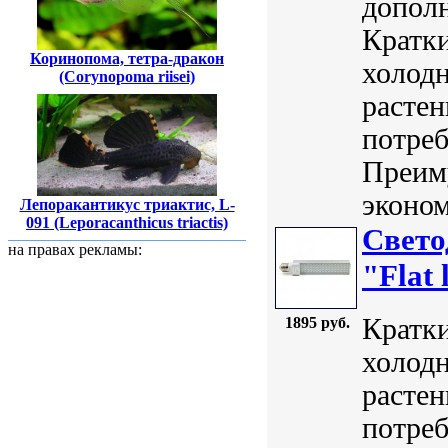
дополн
Кратки
Коринопома, тетра-дракон
холодн
(Corynopoma riisei)
расте
потреб
Преим
эконом
Лепоракантикус триактис, L-
091 (Leporacanthicus triactis)
Свет
на правах рекламы:
"Flat 
Кратки
1895 руб.
холодн
расте
потреб