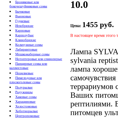
10.0
Броняковые или
бокочешуйниковые сомы
Бычковые
Вьюновые
Гудиевые
1455 руб.
Цена:
Иглобрюхие
Карповые
В настоящее время этого 
Карпозубые
Клинобрюхие
Кольчужные сомы
Лампа SYLV
Лабиринтовые
Мешкожаберные сомы
sylvania reptis
Нотоптеровые или спиноперые
Панцирные сомы или
лампа
хороше
каллихтовые
Пецилиевые
самочувствия
Пимелодовые или
плоскоголовые сомы
террариумов
Полурылые
Радужницы
Ваших питом
Хаковые сомы
рептилиями.
Харациновые
Хелостомовые
питомцев уль
Хоботнорылые
Центропомовые