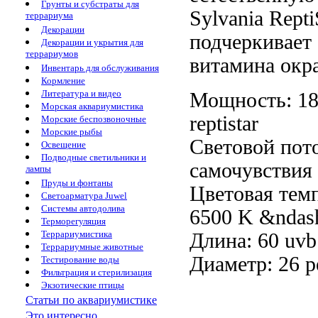
Грунты и субстраты для
Sylvania Repti
террариума
Декорации
подчеркивает
Декорации и укрытия для
террариумов
витамина
окр
Инвентарь для обслуживания
Кормление
Литература и видео
Мощность: 1
Морская аквариумистика
reptistar
Морские беспозвоночные
Морские рыбы
Световой пот
Освещение
Подводные светильники и
самочувствия
лампы
Пруды и фонтаны
Цветовая тем
Светоарматура Juwel
Системы автодолива
6500 K
&ndash
Терморегуляция
Террариумистика
Длина: 60
uvb
Террариумные животные
Диаметр: 26
р
Тестирование воды
Фильтрация и стерилизация
Экзотические птицы
Статьи по аквариумистике
Это интересно...