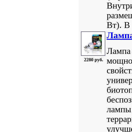
Внутр
размещ
Вт). В
Лампа
Лампа 
мощнос
2280 руб.
свойст
универ
биотоп
беспо
лампы 
терра
улучше