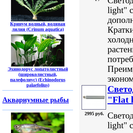
Свето
light"
дополн
Кринум водный, водяная
Кратки
лилия (Crinum aquatica)
холодн
расте
потреб
Преим
Эхинодорус лопатолистный
(широколистный,
эконом
палефолиус) (Echinodorus
palaefolius)
Свет
"Flat 
Аквариумные рыбы
Свето
2995 руб.
light"