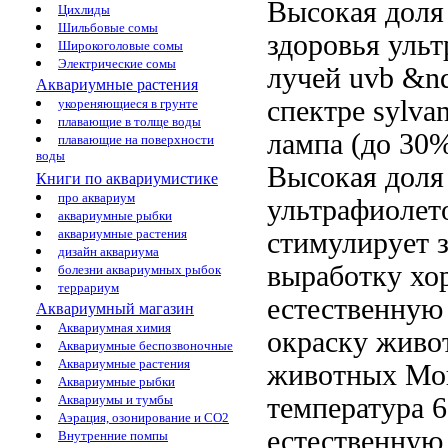
Высокая дол
Цихлиды
Шильбовые сомы
здоровья
ульт
Широкоголовые сомы
Электрические сомы
лучей
uvb &nd
Аквариумные растения
спектре
sylvan
укореняющиеся в грунте
плавающие в толще воды
лампа
(до 30
плавающие на поверхности
воды
Высокая доля
Книги по аквариумистике
про аквариум
ультрафиолет
аквариумные рыбки
аквариумные растения
стимулирует
з
дизайн аквариума
выработку
хор
болезни аквариумных рыбок
террариум
естественную
Аквариумный магазин
Аквариумная химия
окраску живо
Аквариумные беспозвоночные
Аквариумные растения
животных Мо
Аквариумные рыбки
температура 
Аквариумы и тумбы
Аэрация, озонирование и CO2
естественную
Внутренние помпы