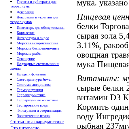
мука.
указано
Грунты и субстраты для
террариума
Декорации
Пищевая цен
Декорации и укрытия для
террариумов
белки
Торгова
Инвентарь для обслуживания
Кормление
сырая зола
5,
Литература и видео
3.11%,
ракооб
Морская аквариумистика
Морские беспозвоночные
овощная трав
Морские рыбы
Освещение
мука Пищева
Подводные светильники и
лампы
Пруды и фонтаны
Витамины:
м
Светоарматура Juwel
Системы автодолива
сырые белки
2
Терморегуляция
витамин D3
К
Террариумистика
Террариумные животные
Кормить один
Тестирование воды
Фильтрация и стерилизация
воду Ингреди
Экзотические птицы
Статьи по аквариумистике
рыбная
237мг/
Это интересно...