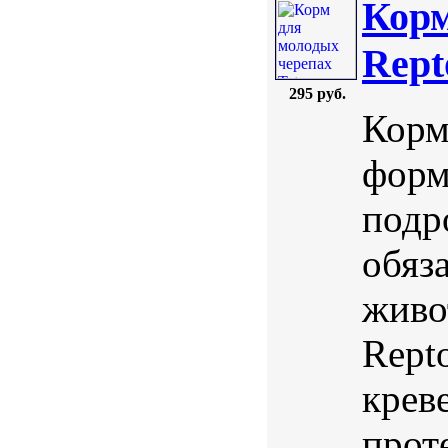
Корм
Rept
295 руб.
Корм 
форм
подр
обяз
живо
Rept
крев
прот