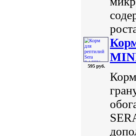
микр
соде
роста
Корм
MIN
595 руб.
Корм
гран
обог
SERA
допо