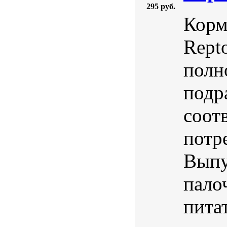
295 руб.
Корм
Rept
полн
подр
соот
потр
Выпу
пало
пита