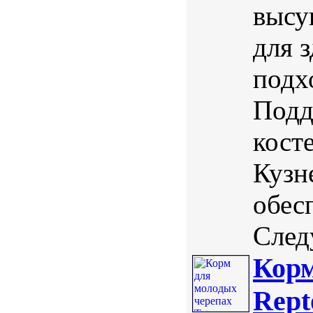
высу
для 
подх
Подд
кост
Кузн
обес
Следу
Корм
Rept