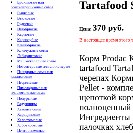
Tartafood 
Броняковые или
бокочешуйниковые сомы
Бычковые
Вьюновые
Гудиевые
370 руб.
Цена:
Иглобрюхие
Карповые
В настоящее время этого 
Карпозубые
Клинобрюхие
Кольчужные сомы
Корм Prodac
Лабиринтовые
Мешкожаберные сомы
tartafood
Tarta
Нотоптеровые или спиноперые
Панцирные сомы или
черепах Корм
каллихтовые
Пецилиевые
Pellet - комп
Пимелодовые или
плоскоголовые сомы
щепоткой кор
Полурылые
Радужницы
полноценный
Хаковые сомы
Ингредиенты 
Харациновые
Хелостомовые
палочках
хлеб
Хоботнорылые
Центропомовые