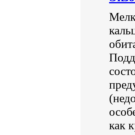
Мелк
каль
обит
Подд
сост
пред
(нед
особ
как 