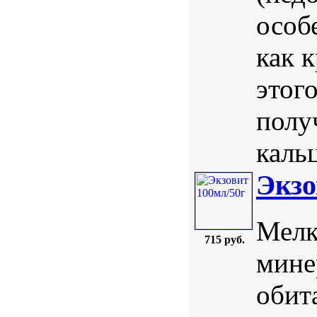
особ
как 
этог
полу
каль
Экзо
Мелк
715 руб.
мине
обит