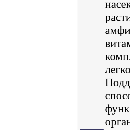
насе
раст
амфи
вита
комп
легк
Подд
спос
функ
орга