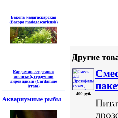
Бакопа мадагаскарская
(Bacopa madagascariensis)
Другие тов
Смес
Кардамин, сердечник
японский, сердечник
лировидный (Cardamine
паке
lyrata)
400 руб.
Аквариумные рыбы
Пита
дроз