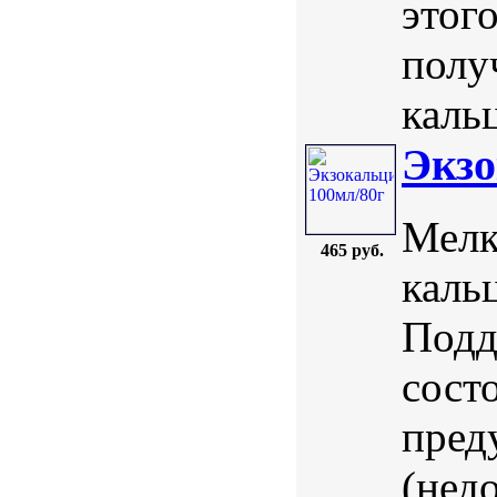
этог
полу
кальц
Экзо
Мелк
465 руб.
каль
Подд
сост
пред
(нед