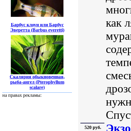
мног
как 
Барбус клоун или Барбус
Эверетта (Barbus everetti)
мура
соде
темп
смес
Скалярия обыкновенная,
рыба-ангел (Pterophyllum
дроз
scalare)
на правах рекламы:
нужн
Спуст
Экзо
520 руб.