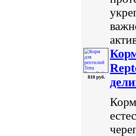
укре
важн
актив
Корм
Rept
810 руб.
дели
Корм 
есте
чере