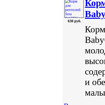
Корм
Baby
630 руб.
Корм
Baby
моло
высо
соде
и об
малы