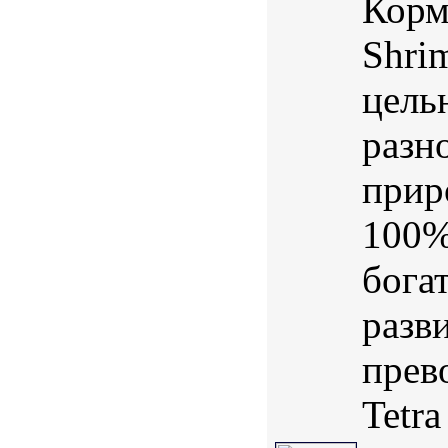
Корм
Shrim
цель
разн
прир
100%
бога
разв
прев
Tetra