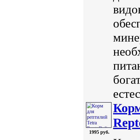
видо
обес
мине
необ
пита
бога
естес
Корм
Rept
1995 руб.