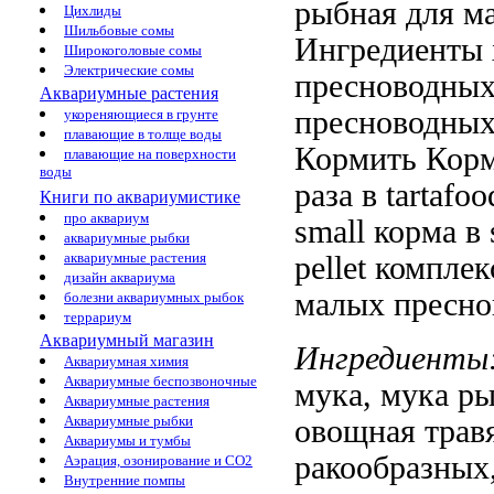
рыбная
для м
Цихлиды
Шильбовые сомы
Ингредиенты 
Широкоголовые сомы
Электрические сомы
пресноводных
Аквариумные растения
пресноводных
укореняющиеся в грунте
плавающие в толще воды
Кормить
Корм
плавающие на поверхности
воды
раза в
tartafoo
Книги по аквариумистике
про аквариум
small
корма в
аквариумные рыбки
аквариумные растения
pellet компл
дизайн аквариума
малых пресн
болезни аквариумных рыбок
террариум
Аквариумный магазин
Ингредиенты
Аквариумная химия
Аквариумные беспозвоночные
мука,
мука р
Аквариумные растения
Аквариумные рыбки
овощная трав
Аквариумы и тумбы
ракообразных
Аэрация, озонирование и CO2
Внутренние помпы