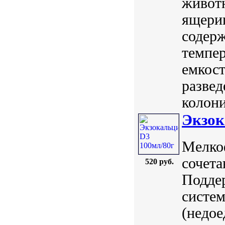
животн
ящериц
содерж
темпер
емкост
развед
колони
Экзок
Мелко
сочета
520 руб.
Поддер
систе
(недое