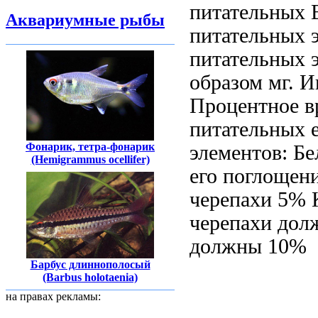
питательных
В
Аквариумные рыбы
питательных 
питательных 
образом
мг. И
Процентное
в
питательных
Фонарик, тетра-фонарик
элементов: Б
(Hemigrammus ocellifer)
его поглощен
черепахи
5% К
черепахи дол
должны
10%
Барбус длиннополосый
(Barbus holotaenia)
на правах рекламы: