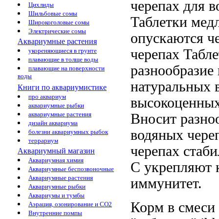
черепах
для в
Цихлиды
Шильбовые сомы
Таблетки мед
Широкоголовые сомы
Электрические сомы
опускаются
че
Аквариумные растения
черепах Табл
укореняющиеся в грунте
плавающие в толще воды
разнообразие
плавающие на поверхности
воды
натуральных 
Книги по аквариумистике
про аквариум
высокоценных
аквариумные рыбки
аквариумные растения
Вносит разно
дизайн аквариума
водяных чере
болезни аквариумных рыбок
террариум
черепах
стаби
Аквариумный магазин
Аквариумная химия
С укрепляют
Аквариумные беспозвоночные
Аквариумные растения
иммунитет.
Аквариумные рыбки
Аквариумы и тумбы
Корм в
смеси
Аэрация, озонирование и CO2
Внутренние помпы