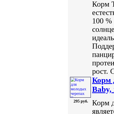
Корм T
естест
100 %
солнце
идеал
Поддер
панцир
протеи
рост. 
Корм 
Baby,
Корм д
295 руб.
являе