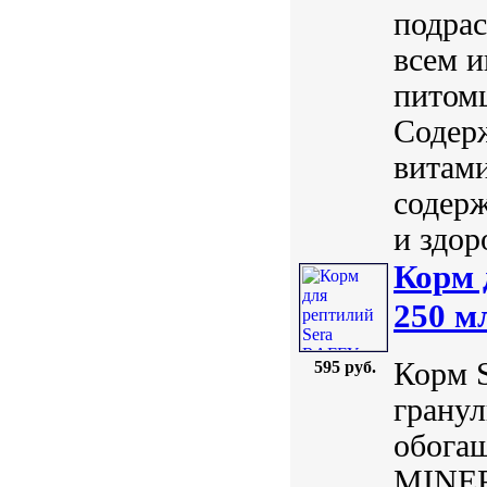
подрас
всем 
питомц
Содерж
витам
содерж
и здоро
Корм 
250 м
Корм 
595 руб.
гранул
обога
MINER