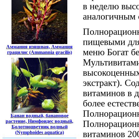
в неделю
выс
аналогичным
Полнорацион
пищевыми
дл
Аммания изящная, Аммания
меню Богат б
грацилис (Ammannia gracilis)
Мультивитам
высокоценных
экстракт). С
витаминов в
д
более естест
Полнорацион
Банан водный, банановое
растение, Нимфоидес водный,
Полнорацион
Болотноцветник водный
витаминов
200
(Nymphoides aquatica)