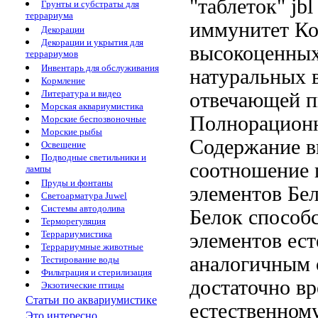
"таблеток"
jbl
Грунты и субстраты для
террариума
иммунитет К
Декорации
Декорации и укрытия для
высокоценны
террариумов
Инвентарь для обслуживания
натуральных 
Кормление
Литература и видео
отвечающей 
Морская аквариумистика
Полнорацион
Морские беспозвоночные
Морские рыбы
Содержание в
Освещение
Подводные светильники и
соотношение 
лампы
Пруды и фонтаны
элементов Бе
Светоарматура Juwel
Системы автодолива
Белок
способс
Терморегуляция
Террариумистика
элементов
ест
Террариумные животные
аналогичным 
Тестирование воды
Фильтрация и стерилизация
достаточно
вр
Экзотические птицы
Статьи по аквариумистике
естественном
Это интересно...