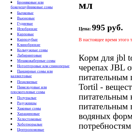
мл
Броняковые или
бокочешуйниковые сомы
Бычковые
Вьюновые
Гудиевые
995 руб.
Цена:
Иглобрюхие
Карповые
В настоящее время этого 
Карпозубые
Клинобрюхие
Кольчужные сомы
Корм для
jbl 
Лабиринтовые
Мешкожаберные сомы
черепах JBL
о
Нотоптеровые или спиноперые
Панцирные сомы или
питательным 
каллихтовые
Пецилиевые
Tortil -
вещест
Пимелодовые или
плоскоголовые сомы
питательным
Полурылые
Радужницы
питательным 
Хаковые сомы
водяных
форме
Харациновые
Хелостомовые
потребностям
Хоботнорылые
Центропомовые