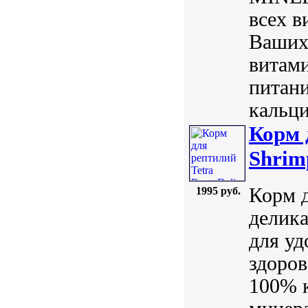
всех в
Ваших
витам
питан
кальци
Корм 
Shrim
Корм д
1995 руб.
делика
для уд
здоров
100% к