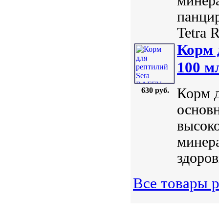
минера
панцир
Tetra R
Корм 
100 м
Корм 
630 руб.
основн
высок
минер
здоров
Все товары 