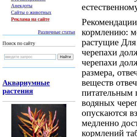
естественном
Анекдоты
Сайты о животных
Реклама на сайте
Рекомендаци
кормлению: 
Различные статьи
растущие
Для
Поиск по сайту
черепахи дол
черепахи дол
размера,
отве
веществ отве
Аквариумные
растения
питательным 
водяных чере
опускаются
вз
медленно
дост
кормлений та