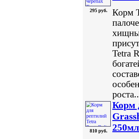
Корм T
295 руб.
палоче
хищны
присут
Tetra 
богате
состав
особен
роста..
Корм 
Grass
250мл
810 руб.