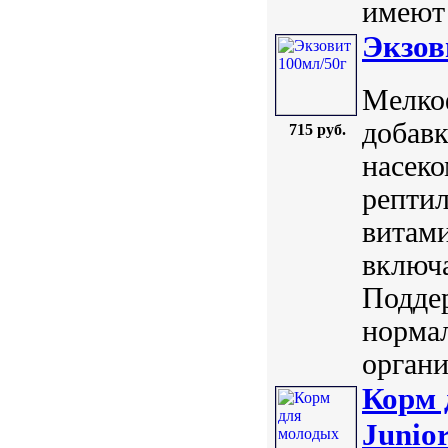
имеют 
Экзов
Мелко
добавк
715 руб.
насеко
репти
витам
включа
Поддер
норма
органи
Корм 
Junio