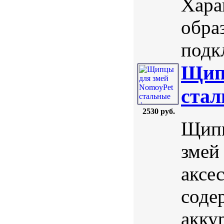
Хара
обра
подк
Щип
стал
2530 руб.
Щипц
змей
аксе
соде
акку