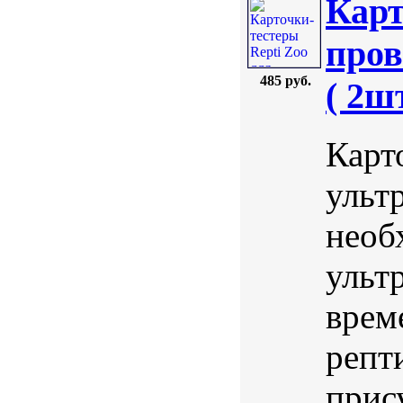
Карт
пров
485 руб.
( 2шт
Карт
ульт
необ
ульт
врем
репт
прис