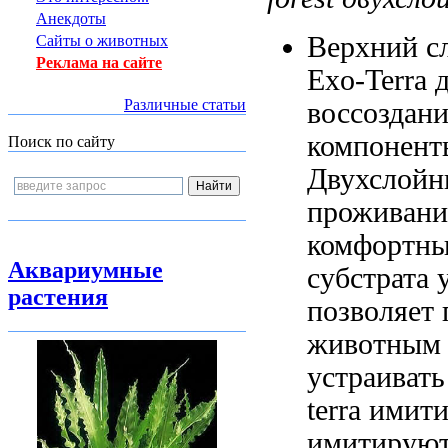
Анекдоты
Верхний с
Сайты о животных
Реклама на сайте
Exo-Terra
Различные статьи
воссоздан
компонент
Поиск по сайту
Двухслойн
проживани
комфортн
Аквариумные
субстрата
у
растения
позволяет
животным 
устраиват
terra имит
имитируют