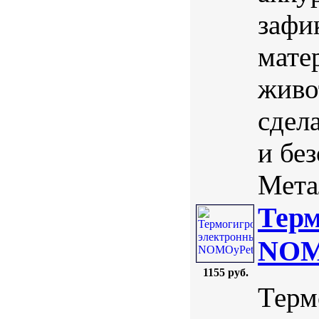
зафи
мате
живо
сдел
и бе
Мета
Терм
NOM
1155 руб.
Терм