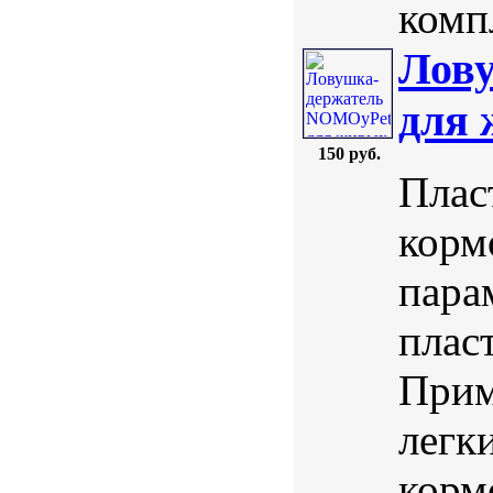
комп
Лов
для 
150 руб.
Плас
корм
пара
плас
Прим
легк
корм