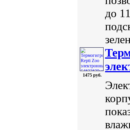
позв
до 11
подс
зеле
Терм
элек
1475 руб.
Элек
корп
пока
влаж