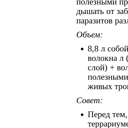
полезными
пр
дышать
от за
паразитов
раз
Объем:
8,8 л
собой
волокна
л 
слой) +
во
полезными
живых тро
Совет:
Перед тем
террариум