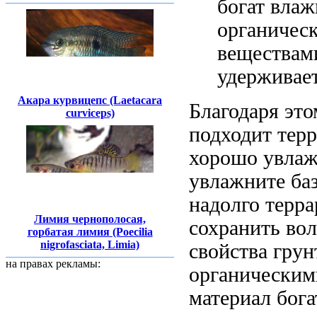
богат
влаж
органичес
веществам
удерживае
Акара курвицепс (Laetacara
Благодаря это
curviceps)
подходит
тер
хорошо увлаж
увлажните ба
надолго
терра
Лимия чернополосая,
сохранить
вол
горбатая лимия (Poecilia
nigrofasciata, Limia)
свойства грун
на правах рекламы:
органическим
материал бога