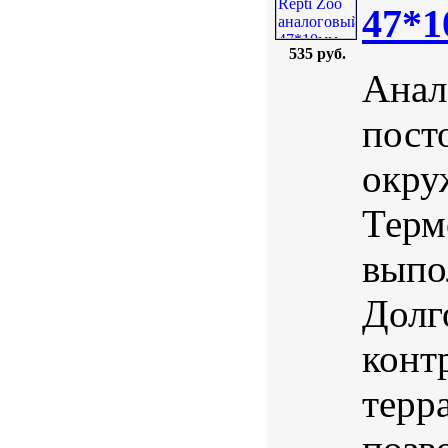
47*
535 руб.
Анал
пост
окру
Терм
выпо
Долг
конт
терр