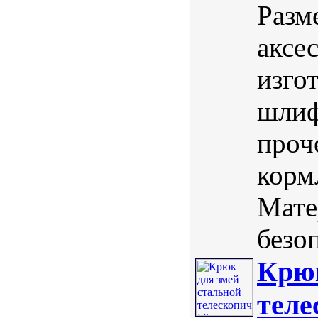
Разм
аксе
изго
шлиф
проч
корм
Мате
безоп
Крюк
теле