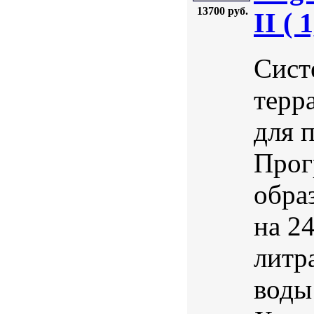
13700 руб.
II ( 
Сист
терр
для 
Прог
обра
на 24
литр
воды