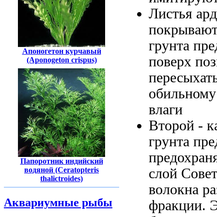
Листья ар
покрываю
грунта
пре
Апоногетон курчавый
поверх
поз
(Aponogeton crispus)
пересыхать
обильному
влаги
Второй -
к
грунта пр
предохран
Папоротник индийский
водяной (Ceratopteris
слой Сове
thalictroides)
волокна р
Аквариумные рыбы
фракции. 