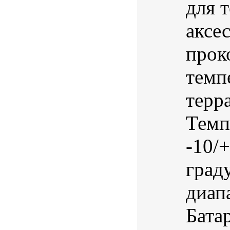
для 
аксе
прок
темп
терр
Темп
-10/
град
диап
Бата