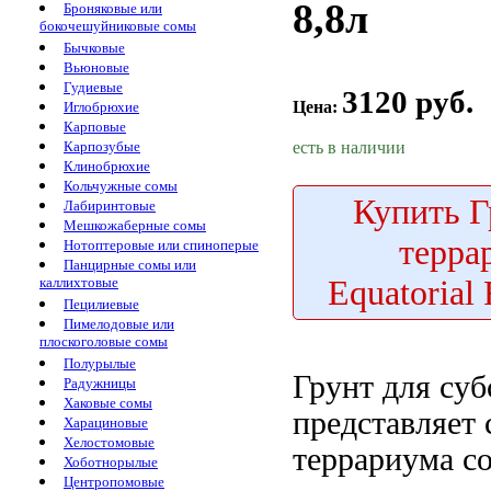
8,8л
Броняковые или
бокочешуйниковые сомы
Бычковые
Вьюновые
Гудиевые
3120 руб.
Цена:
Иглобрюхие
Карповые
есть в наличии
Карпозубые
Клинобрюхие
Кольчужные сомы
Купить
Г
Лабиринтовые
Мешкожаберные сомы
терра
Нотоптеровые или спиноперые
Панцирные сомы или
Equatorial 
каллихтовые
Пецилиевые
Пимелодовые или
плоскоголовые сомы
Полурылые
Грунт для
суб
Радужницы
Хаковые сомы
представляет 
Харациновые
Хелостомовые
террариума
с
Хоботнорылые
Центропомовые