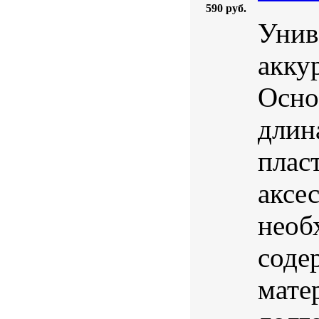
590 руб.
Унив
акку
Осно
длин
плас
аксе
необ
соде
мате