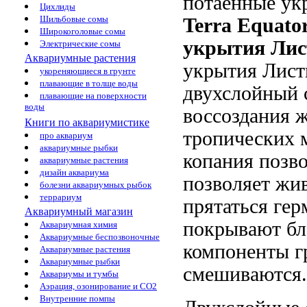
потаенные ук
Цихлиды
Шильбовые сомы
Terra Equato
Широкоголовые сомы
укрытия Лис
Электрические сомы
Аквариумные растения
укрытия Лист
укореняющиеся в грунте
плавающие в толще воды
двухслойный 
плавающие на поверхности
воды
воссоздания
ж
Книги по аквариумистике
тропических
про аквариум
аквариумные рыбки
копания позв
аквариумные растения
дизайн аквариума
позволяет жи
болезни аквариумных рыбок
террариум
прятаться
гер
Аквариумный магазин
покрывают
бл
Аквариумная химия
Аквариумные беспозвоночные
компоненты г
Аквариумные растения
Аквариумные рыбки
смешиваются
Аквариумы и тумбы
Аэрация, озонирование и CO2
Внутренние помпы