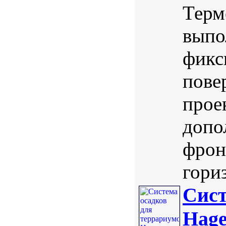
Терм
выпо
фикс
пове
прое
допо
фрон
гориз
Сист
Hag