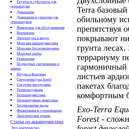
Двухслойные 
Грунты и субстраты для
террариума
Terra
базовый 
Декорации
обильному ис
Декорации и укрытия для
террариумов
препятствуя 
Инвентарь для обслуживания
Кормление
покрывают н
Литература и видео
Морская аквариумистика
грунта
лесах.
Морские беспозвоночные
Морские рыбы
террариуму
п
Освещение
Подводные светильники и
гармоничный
лампы
листьев арди
Пруды и фонтаны
Светоарматура Juwel
пакетах благо
Системы автодолива
Терморегуляция
комфортным
Террариумистика
Террариумные животные
Тестирование воды
Exo-Terra Equ
Фильтрация и стерилизация
Экзотические птицы
Forest
-
сложн
Статьи по аквариумистике
forest двухсл
Это интересно...