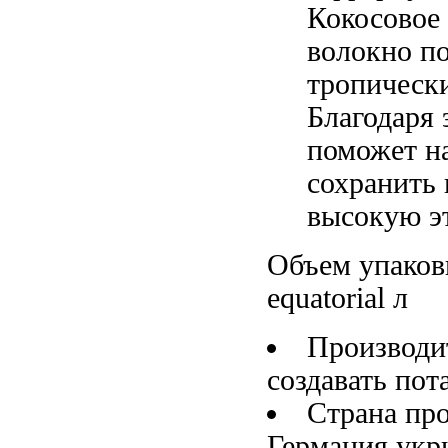
Кокосовое
волокно п
тропическ
Благодаря 
поможет н
сохранить
высокую
э
Объем упако
equatorial
л
Производи
создавать по
Страна пр
Германия
укр