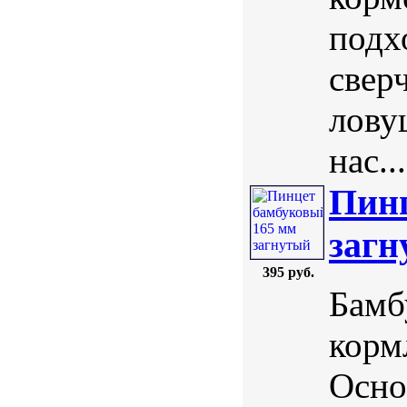
подх
свер
лову
нас...
Пинц
загн
395 руб.
Бамб
корм
Осно