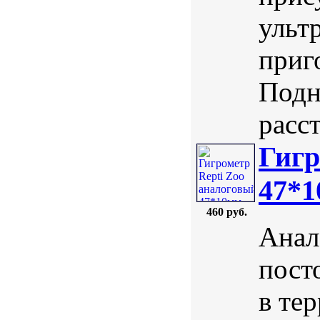
ульт
приг
Подн
расст
Гигр
47*
460 руб.
Анал
пост
в те