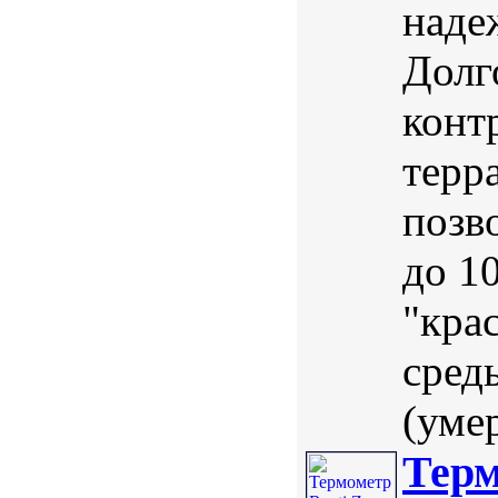
наде
Долг
конт
терр
позв
до 1
"кра
сред
(умер
Терм