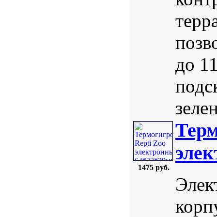
терр
позв
до 11
подс
зеле
Терм
элек
1475 руб.
Элек
корп