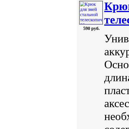
Крюк
теле
590 руб.
Унив
акку
Осно
длин
плас
аксе
необ