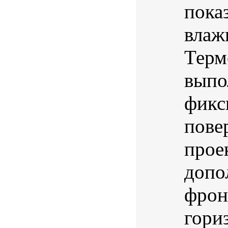
пока
влаж
Терм
выпо
фикс
пове
прое
допо
фрон
гориз