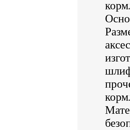
корм
Осно
Разм
аксе
изго
шлиф
проч
корм
Мате
безоп