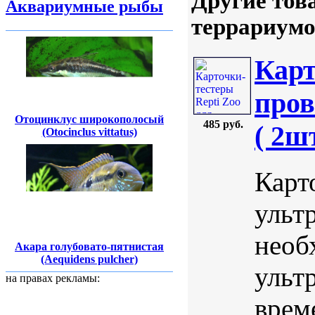
Другие тов
Аквариумные рыбы
террариумо
Карт
пров
Отоцинклус широкополосый
485 руб.
( 2шт
(Otocinclus vittatus)
Карт
ульт
необ
Акара голубовато-пятнистая
(Aequidens pulcher)
ульт
на правах рекламы:
врем