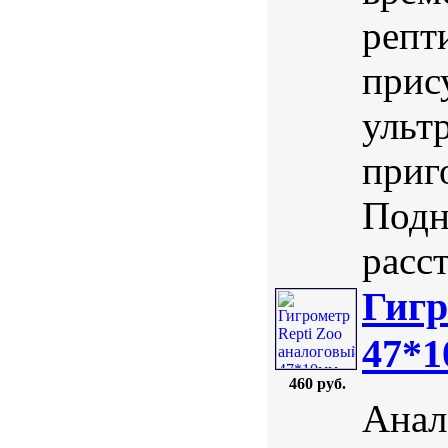
репт
прис
ульт
приг
Подн
расст
Гигр
47*
460 руб.
Анал