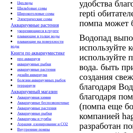
удобства
благ
Цихлиды
Шильбовые сомы
repti
обитател
Широкоголовые сомы
Электрические сомы
помпа может 
Аквариумные растения
укореняющиеся в грунте
Водопад вып
плавающие в толще воды
плавающие на поверхности
используйте 
воды
Книги по аквариумистике
используйте
п
про аквариум
аквариумные рыбки
вода.
быть пр
аквариумные растения
создания све
дизайн аквариума
болезни аквариумных рыбок
благодаря
Вод
террариум
Аквариумный магазин
благодаря по
Аквариумная химия
Аквариумные беспозвоночные
(помпа
еще бо
Аквариумные растения
Аквариумные рыбки
компанией ha
Аквариумы и тумбы
разработан
по
Аэрация, озонирование и CO2
Внутренние помпы