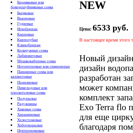
NEW
Броняковые или
бокочешуйниковые сомы
Бычковые
Вьюновые
Гудиевые
6533 руб.
Цена:
Иглобрюхие
Карповые
В настоящее время этого 
Карпозубые
Клинобрюхие
Кольчужные сомы
Новый дизай
Лабиринтовые
Мешкожаберные сомы
дизайн водоп
Нотоптеровые или спиноперые
Панцирные сомы или
разработан
за
каллихтовые
Пецилиевые
может
компан
Пимелодовые или
плоскоголовые сомы
комплект зап
Полурылые
Радужницы
Exo Terra
flo 
Хаковые сомы
для еще
цирк
Харациновые
Хелостомовые
благодаря по
Хоботнорылые
Центропомовые