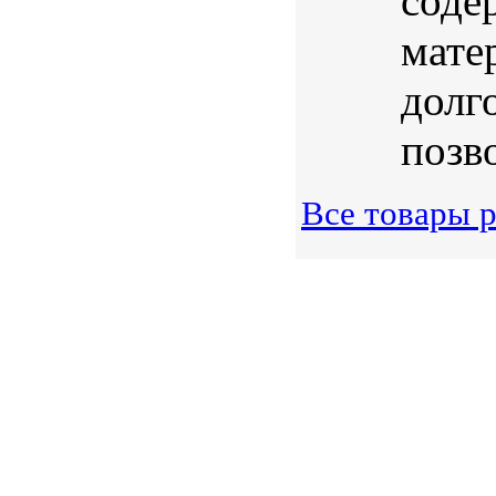
соде
мате
долг
позво
Все товары 