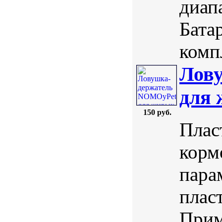
диап
Бата
комп
Лов
для 
150 руб.
Плас
корм
пара
плас
Прим