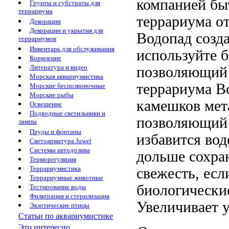
компанией
бы
Грунты и субстраты для
террариума
террариума
от
Декорации
Декорации и укрытия для
Водопад
созд
террариумов
Инвентарь для обслуживания
используйте
б
Кормление
Литература и видео
позволяющи
Морская аквариумистика
террариума В
Морские беспозвоночные
Морские рыбы
камешков
мет
Освещение
Подводные светильники и
позволяющий
лампы
Пруды и фонтаны
избавится
вод
Светоарматура Juwel
Системы автодолива
дольше сохра
Терморегуляция
Террариумистика
свежесть, ес
Террариумные животные
биологическ
Тестирование воды
Фильтрация и стерилизация
Увеличивает 
Экзотические птицы
Статьи по аквариумистике
Это интересно...