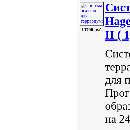
Сист
Hag
13700 руб.
II ( 
Сист
терр
для 
Прог
обра
на 24