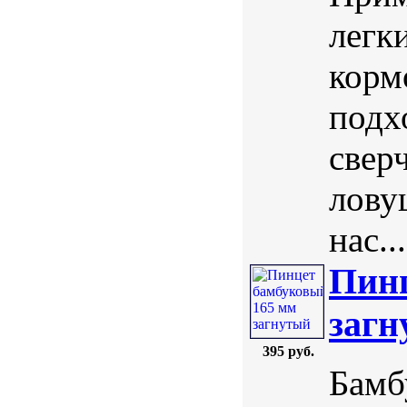
легк
корм
подх
свер
лову
нас...
Пинц
загн
395 руб.
Бамб