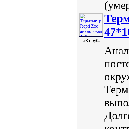
(умер
Терм
47*
535 руб.
Анал
пост
окру
Терм
выпо
Долг
конт