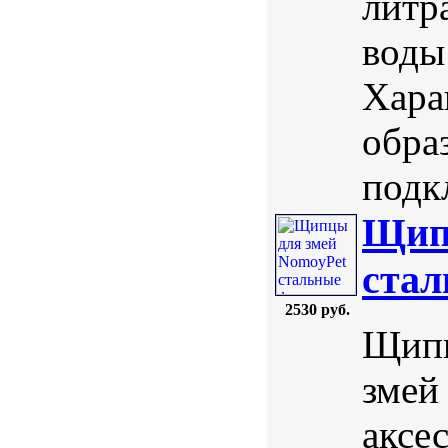
литр
воды
Хара
обра
подк
Щип
стал
2530 руб.
Щипц
змей
аксе