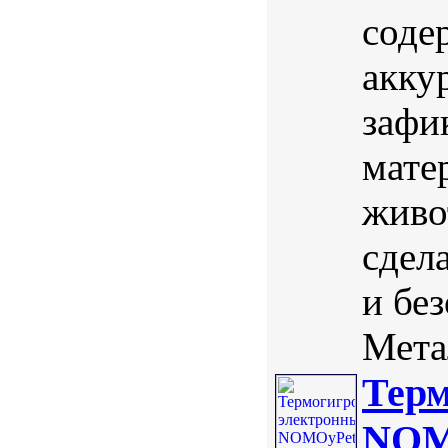
соде
акку
зафи
мате
живо
сдел
и бе
Мета
Терм
NOM