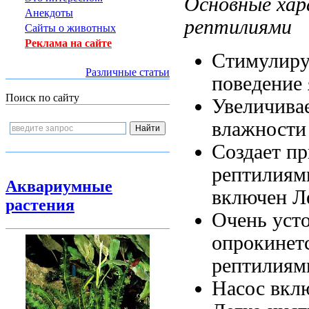
Основные ха
Анекдоты
рептилиями
Сайты о животных
Реклама на сайте
Стимулиру
Различные статьи
поведение
Поиск по сайту
Увеличива
влажности
Создает п
рептилиям
Аквариумные
включен Л
растения
Очень уст
опрокинет
рептилия
Насос вкл