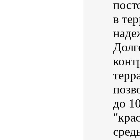
пост
в те
наде
Долг
конт
терр
позв
до 1
"кра
сред