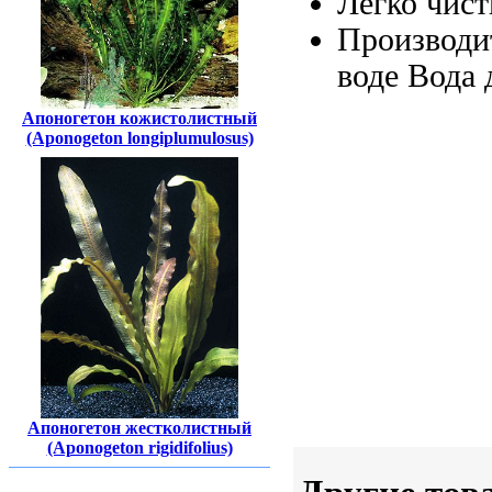
Легко чис
Производи
воде Вода
Апоногетон кожистолистный
(Aponogeton longiplumulosus)
Апоногетон жестколистный
(Aponogeton rigidifolius)