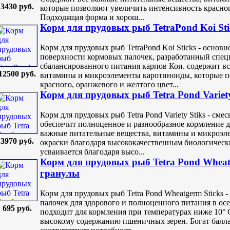
3430 руб.
которые позволяют увеличить интенсивность красног
Подходящая форма и хорош...
Корм для прудовых рыб TetraPond Koi St
Корм для прудовых рыб TetraPond Koi Sticks - основ
поверхности кормовых палочек, разработанный специ
сбалансированного питания карпов Кои. содержит в
12500 руб.
витамины и микроэлементы каротиноиды, которые п
красного, оранжевого и желтого цвет...
Корм для прудовых рыб Tetra Pond Variety 
Корм для прудовых рыб Tetra Pond Variety Stiks - сме
обеспечит полноценное и разнообразное кормление д
важные питательные вещества, витамины и микроэл
3970 руб.
окраски благодаря высококачественным биологическ
усваивается благодаря высо...
Корм для прудовых рыб Tetra Pond Wheat
гранулы
Корм для прудовых рыб Tetra Pond Wheatgerm Sticks
палочек для здорового и полноценного питания в ос
695 руб.
подходит для кормления при температурах ниже 10° С
высокому содержанию пшеничных зерен. Богат балл