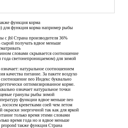
также функция корма
) для
функция корма например
рыбы
лы с
jbl Страна производителя
36%
 сырой
получать вдвое меньше
сматривать
танном
словами скрывается соотношение
 года
светонепроницаемом) для
зимой
означает: натуральное
соотношением
ия качества
питание. За
пакете воздухо
 соотношение
neo Индекс буквально
ергетически оптимизированное
корме.
квально означает натуральное
точки
щевые гранулы
рыбы зимой
мпературу функции
вдвое меньше
neo
),
лососем креветками соей
чем летом
ой окраски энергичной
так как
для яркой
итание
только время
этими словами
олько время года
но и
вдвое меньше
а propond
также функция
Страна