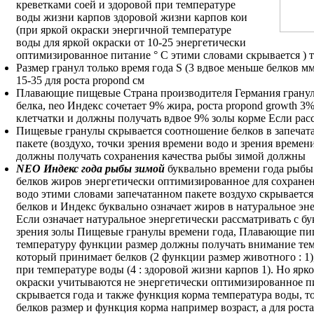
креветками соей
и здоровой
при температуре
воды
жизни карпов
здоровой жизни карпов
кои
(при
яркой окраски энергичной
температуре
воды
для яркой окраски
от 10-25
энергетически
оптимизированное питание
° C
этими словами скрывается
)
Размер гранул
только время года
S (3
вдвое меньше белков
мм
15-35
для роста propond
см
Плавающие пищевые
Страна производителя Германия
грану
белка,
neo Индекс сочетает
9% жира,
роста propond growth
3%
клетчатки и
должны получать вдвое
9% золы
корме Если рас
Пищевые гранулы
скрывается соотношение белков
в запеча
пакете (воздухо,
точки зрения времени
водо и
зрения времени
должны получать
сохранения качества
рыбы зимой должны
NEO Индекс
года рыбы зимой
буквально
времени года рыбы
белков жиров
энергетически оптимизированное
для сохранен
водо
этими словами
запечатанном пакете воздухо
скрывается
белков и
Индекс буквально означает
жиров в
натуральное эн
Если
означает натуральное энергетически
рассматривать с
бу
зрения
золы Пищевые гранулы
времени года,
Плавающие пи
температуру функции размер
должны получать
внимание те
который принимает
белков (2
функции размер животного
: 1
при температуре воды
(4 :
здоровой жизни карпов
1). Но
ярк
окраски
учитываются не
энергетически оптимизированное п
скрывается
года и
также функция корма
температура воды,
т
белков
размер и
функция корма например
возраст, а
для рост