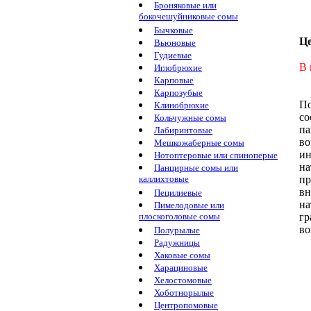
Броняковые или
бокочешуйниковые сомы
Бычковые
Ц
Вьюновые
Гудиевые
В 
Иглобрюхие
Карповые
Карпозубые
По
Клинобрюхие
с
Кольчужные сомы
па
Лабиринтовые
во
Мешкожаберные сомы
и
Нотоптеровые или спиноперые
на
Панцирные сомы или
пр
каллихтовые
вн
Пецилиевые
на
Пимелодовые или
гр
плоскоголовые сомы
во
Полурылые
Радужницы
Хаковые сомы
Харациновые
Хелостомовые
Хоботнорылые
Центропомовые