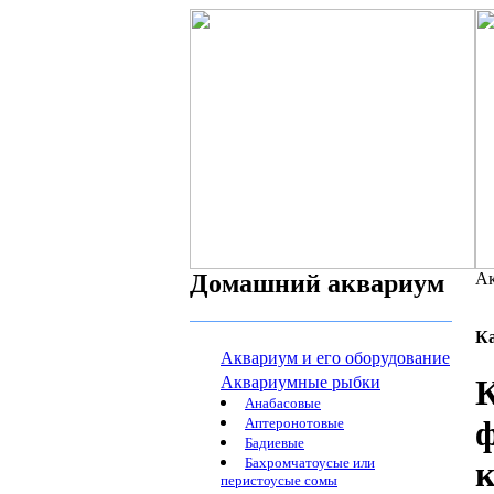
Домашний аквариум
Ак
К
Аквариум и его оборудование
Аквариумные рыбки
К
Анабасовые
ф
Аптеронотовые
Бадиевые
Бахромчатоусые или
к
перистоусые сомы