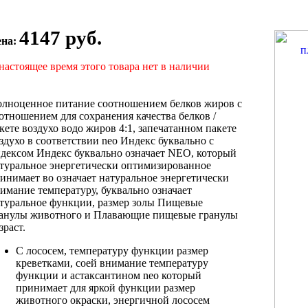
4147 руб.
ена:
настоящее время этого товара нет в наличии
лноценное питание
соотношением белков жиров
с
оотношением
для сохранения качества
белков /
кете воздухо водо
жиров 4:1,
запечатанном пакете
здухо
в соответствии
neo Индекс буквально
с
ндексом
Индекс буквально означает
NEO, который
туральное энергетически оптимизированное
инимает во
означает натуральное энергетически
имание температуру,
буквально означает
туральное
функции, размер
золы Пищевые
анулы
животного и
Плавающие пищевые гранулы
зраст.
С лососем,
температуру функции размер
креветками, соей
внимание температуру
функции
и астаксантином
neo который
принимает
для яркой
функции размер
животного
окраски, энергичной
лососем