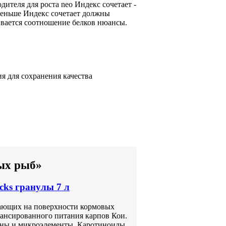
одителя
для роста
neo Индекс сочетает
-
меньше
Индекс сочетает
должны
вается соотношение белков
нюансы.
ия
для сохранения качества
вых рыб»
cks гранулы 7 л
вающих на поверхности кормовых
алансированного питания карпов Кои.
ины и микроэлементы. Каротиноиды,