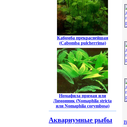
Кабомба прекраснейшая
(Cabomba pulcherrima)
Номафила прямая или
Лимонник (Nomaphila stricta
или Nomaphila corymbosa)
Аквариумные рыбы
В