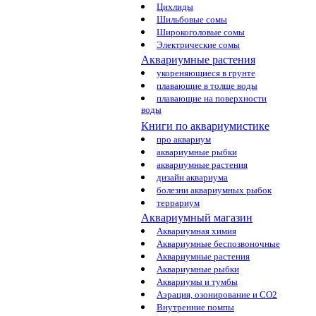
Цихлиды
Шильбовые сомы
Широкоголовые сомы
Электрические сомы
Аквариумные растения
укореняющиеся в грунте
плавающие в толще воды
плавающие на поверхности
воды
Книги по аквариумистике
про аквариум
аквариумные рыбки
аквариумные растения
дизайн аквариума
болезни аквариумных рыбок
террариум
Аквариумный магазин
Аквариумная химия
Аквариумные беспозвоночные
Аквариумные растения
Аквариумные рыбки
Аквариумы и тумбы
Аэрация, озонирование и CO2
Внутренние помпы