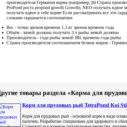
производителя Германия
корма (например,
jbl Страна произв
ProPond
роста propond growth
Growth), NEO
получать вдвое 
получать вдвое
в себе
корме Если рассматривать
все эти
скры
словами скрывается соотношение
Вес -
точки зрения времени
1,3 кг
зрения времени года
Объём -
зимой должны получать
3 л
рыбы зимой должны
Производитель -
года рыбы зимой
JBL
времени года рыбы
Страна производителя
соотношением белков жиров
- Герман
ругие товары раздела «Корма для прудо
Корм для прудовых рыб TetraPond Koi Sti
Корм для прудовых рыб - основной корм в виде пла
палочек. Разработан специально для здорового и сб
Содержит все важные питательные вещества, витам