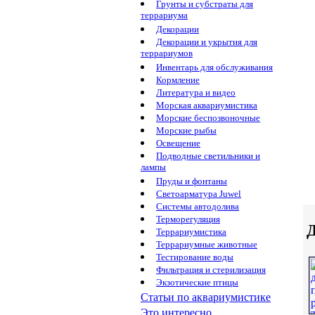
Грунты и субстраты для
террариума
Декорации
Декорации и укрытия для
террариумов
Инвентарь для обслуживания
Кормление
Литература и видео
Морская аквариумистика
Морские беспозвоночные
Морские рыбы
Освещение
Подводные светильники и
лампы
Пруды и фонтаны
Светоарматура Juwel
Системы автодолива
Терморегуляция
Д
Террариумистика
Террариумные животные
Тестирование воды
Фильтрация и стерилизация
Экзотические птицы
Статьи по аквариумистике
Это интересно...