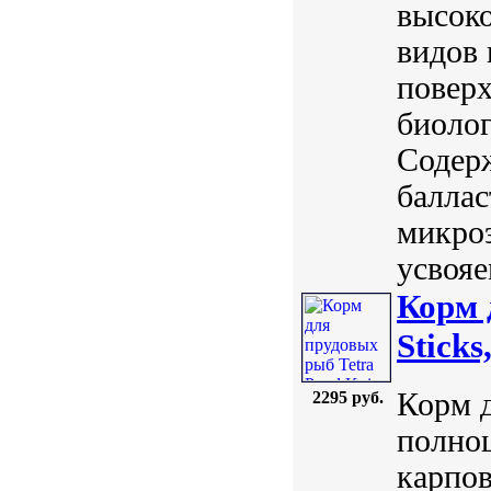
высоко
видов 
поверх
биолог
Содер
баллас
микро
усвояе
Корм 
Sticks
Корм д
2295 руб.
полно
карпов