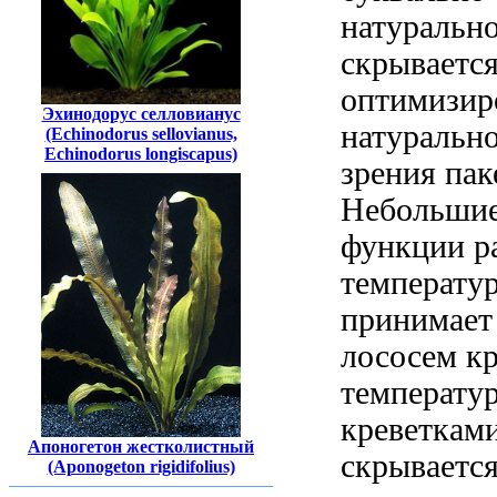
натурально
скрываетс
оптимизир
Эхинодорус селловианус
натуральн
(Echinodorus sellovianus,
Echinodorus longiscapus)
зрения
пак
Небольшие
функции р
температу
принимает
лососем к
температу
креветкам
Апоногетон жестколистный
скрываетс
(Aponogeton rigidifolius)