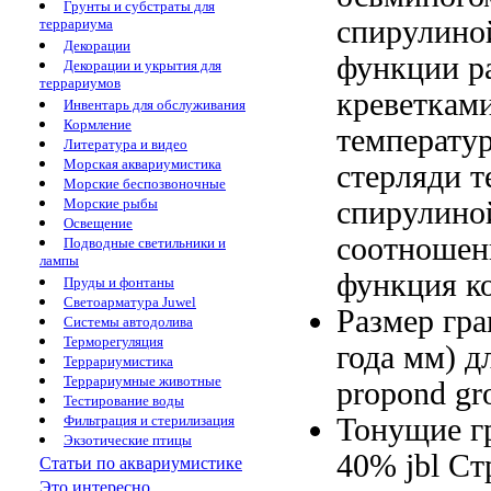
Грунты и субстраты для
спирулино
террариума
Декорации
функции р
Декорации и укрытия для
террариумов
креветкам
Инвентарь для обслуживания
Кормление
температу
Литература и видео
Морская аквариумистика
стерляди
т
Морские беспозвоночные
спирулино
Морские рыбы
Освещение
соотношен
Подводные светильники и
лампы
функция к
Пруды и фонтаны
Светоарматура Juwel
Размер гр
Системы автодолива
Терморегуляция
года
мм) д
Террариумистика
Террариумные животные
propond gr
Тестирование воды
Тонущие г
Фильтрация и стерилизация
Экзотические птицы
40%
jbl С
Статьи по аквариумистике
Это интересно...