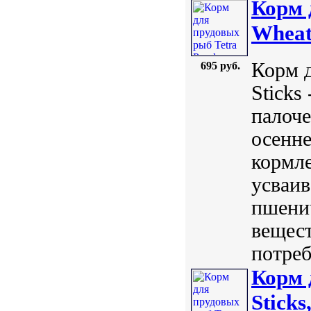
Корм 
Wheat
Корм д
695 руб.
Sticks
палоче
осенне
кормле
усваив
пшени
вещест
потреб
Корм 
Sticks