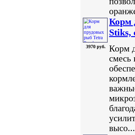
позвол
оранже
Корм 
Stiks,
Корм д
3970 руб.
смесь 
обеспе
кормле
важные
микро
благо
усилит
высо...