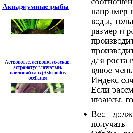
соотношен
Аквариумные рыбы
например
г
воды,
толь
размер и
р
производи
производи
для роста
Астронотус, астронотус-оскар,
астронотус глазчатый,
вдвое мен
павлиний глаз (Astronotus
Индекс со
ocellatus)
Если рассм
нюансы.
г
Вес -
долж
получать