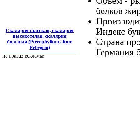
Объём -
р
белков жи
Производи
Индекс бу
Скалярия высокая, скалярия
высокотелая, скалярия
Страна пр
большая (Pterophyllum altum
Pellegrin)
Германия
на правах рекламы: