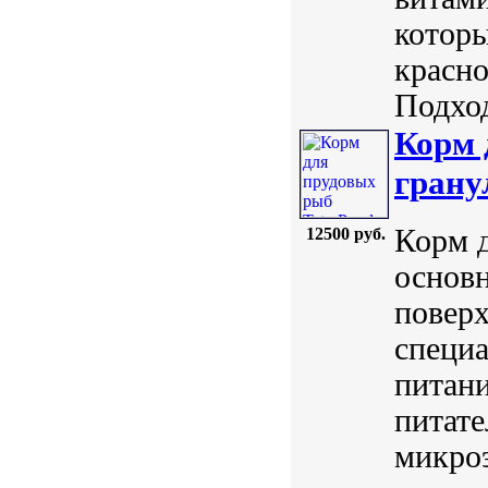
которы
красно
Подход
Корм 
грану
Корм д
12500 руб.
основн
поверх
специа
питани
питате
микро