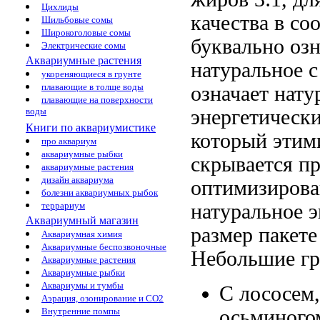
Цихлиды
качества
в соо
Шильбовые сомы
Широкоголовые сомы
буквально озн
Электрические сомы
Аквариумные растения
натуральное
с
укореняющиеся в грунте
плавающие в толще воды
означает нату
плавающие на поверхности
энергетическ
воды
Книги по аквариумистике
который
этим
про аквариум
аквариумные рыбки
скрывается
пр
аквариумные растения
дизайн аквариума
оптимизирова
болезни аквариумных рыбок
натуральное 
террариум
Аквариумный магазин
размер
пакете
Аквариумная химия
Аквариумные беспозвоночные
Небольшие г
Аквариумные растения
Аквариумные рыбки
Аквариумы и тумбы
С лососем
Аэрация, озонирование и CO2
осьминого
Внутренние помпы