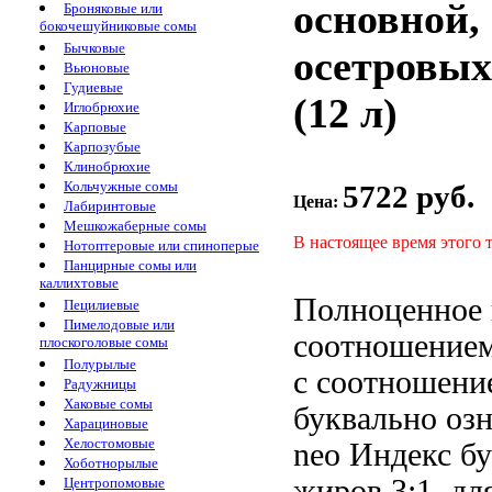
основной,
Броняковые или
бокочешуйниковые сомы
Бычковые
осетровых
Вьюновые
Гудиевые
(12 л)
Иглобрюхие
Карповые
Карпозубые
Клинобрюхие
Кольчужные сомы
5722 руб.
Цена:
Лабиринтовые
Мешкожаберные сомы
В настоящее время этого 
Нотоптеровые или спиноперые
Панцирные сомы или
каллихтовые
Полноценное 
Пецилиевые
Пимелодовые или
соотношением
плоскоголовые сомы
Полурылые
с соотношен
Радужницы
Хаковые сомы
буквально озн
Харациновые
Хелостомовые
neo Индекс б
Хоботнорылые
жиров 3:1,
дл
Центропомовые