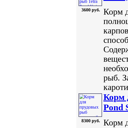
Корм д
3600 руб.
полно
карпов
способ
Содер
вещест
необхо
рыб. З
кароти
Корм 
Pond S
Корм д
8300 руб.