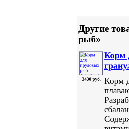
Другие тов
рыб»
Корм 
грану
Корм д
3430 руб.
плава
Разраб
сбалан
Содерж
витам