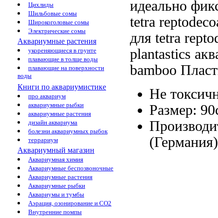
идеально
фик
Цихлиды
Шильбовые сомы
tetra reptodeco
Широкоголовые сомы
Электрические сомы
для
tetra repto
Аквариумные растения
plantastics
акв
укореняющиеся в грунте
плавающие в толще воды
bamboo Пласт
плавающие на поверхности
воды
Книги по аквариумистике
Не токсич
про аквариум
аквариумные рыбки
Размер: 90
аквариумные растения
Производи
дизайн аквариума
болезни аквариумных рыбок
(Германия
террариум
Аквариумный магазин
Аквариумная химия
Аквариумные беспозвоночные
Аквариумные растения
Аквариумные рыбки
Аквариумы и тумбы
Аэрация, озонирование и CO2
Внутренние помпы