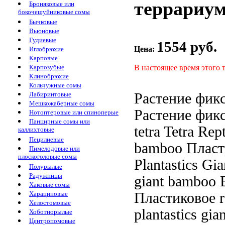
террариума
Броняковые или
бокочешуйниковые сомы
Бычковые
Вьюновые
Гудиевые
1554 руб.
Цена:
Иглобрюхие
Карповые
В настоящее время этого 
Карпозубые
Клинобрюхие
Кольчужные сомы
Растение фик
Лабиринтовые
Мешкожаберные сомы
Растение фик
Нотоптеровые или спиноперые
Панцирные сомы или
tetra
Tetra Rep
каллихтовые
Пецилиевые
bamboo Пласт
Пимелодовые или
плоскоголовые сомы
Plantastics Gi
Полурылые
Радужницы
giant bamboo
B
Хаковые сомы
Пластиковое
Харациновые
Хелостомовые
plantastics gian
Хоботнорылые
Центропомовые