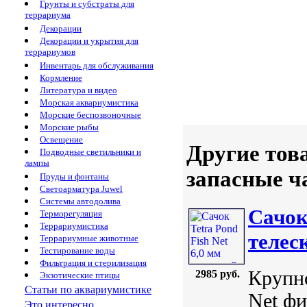
Грунты и субстраты для
террариума
Декорации
Декорации и укрытия для
террариумов
Инвентарь для обслуживания
Кормление
Литература и видео
Морская аквариумистика
Морские беспозвоночные
Морские рыбы
Освещение
Другие тов
Подводные светильники и
лампы
запасные ч
Пруды и фонтаны
Светоарматура Juwel
Системы автодолива
Сачок
Терморегуляция
Террариумистика
телес
Террариумные животные
Тестирование воды
Фильтрация и стерилизация
Крупно
2985 руб.
Экзотические птицы
Статьи по аквариумистике
Net фи
Это интересно...