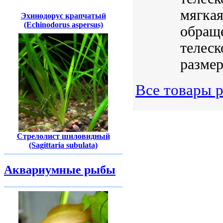
мягкая
Эхинодорус крапчатый
(Echinodorus aspersus)
обраще
телеск
размер
Все товары р
Стрелолист шиловидный
(Sagittaria subulata)
Аквариумные рыбы