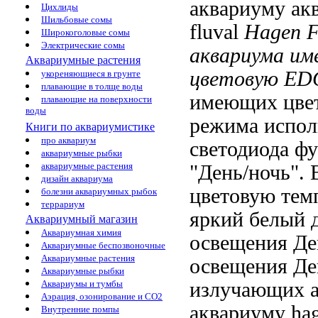
аквариуму
ак
Цихлиды
Шильбовые сомы
fluval
Hagen 
Широкоголовые сомы
Электрические сомы
аквариума и
Аквариумные растения
цветовую
ED
укореняющиеся в грунте
плавающие в толще воды
имеющих цвет
плавающие на поверхности
воды
режима испол
Книги по аквариумистике
про аквариум
светодиода
фу
аквариумные рыбки
аквариумные растения
"День/ночь".
дизайн аквариума
цветовую тем
болезни аквариумных рыбок
террариум
яркий белый
д
Аквариумный магазин
Аквариумная химия
освещения Де
Аквариумные беспозвоночные
Аквариумные растения
освещения Де
Аквариумные рыбки
излучающих
Аквариумы и тумбы
Аэрация, озонирование и CO2
аквариуму hag
Внутренние помпы