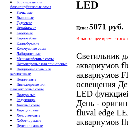
LED
Броняковые или
бокочешуйниковые сомы
Бычковые
Вьюновые
Гудиевые
5071 руб.
Цена:
Иглобрюхие
Карповые
В настоящее время этого 
Карпозубые
Клинобрюхие
Кольчужные сомы
Светильник 
Лабиринтовые
Мешкожаберные сомы
аквариумов fl
Нотоптеровые или спиноперые
Панцирные сомы или
аквариумов Fl
каллихтовые
Пецилиевые
освещения Де
Пимелодовые или
плоскоголовые сомы
LED
функцие
Полурылые
Радужницы
День
- ориги
Хаковые сомы
fluval edge
LED
Харациновые
Хелостомовые
аквариумов fl
Хоботнорылые
Центропомовые