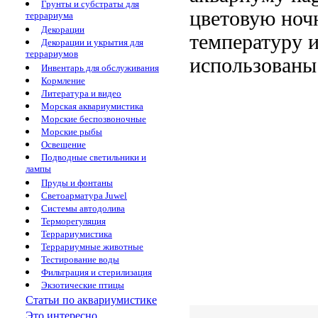
Грунты и субстраты для
цветовую
ноч
террариума
Декорации
температуру
и
Декорации и укрытия для
террариумов
использованы
Инвентарь для обслуживания
Кормление
Литература и видео
Морская аквариумистика
Морские беспозвоночные
Морские рыбы
Освещение
Подводные светильники и
лампы
Пруды и фонтаны
Светоарматура Juwel
Системы автодолива
Терморегуляция
Террариумистика
Террариумные животные
Тестирование воды
Фильтрация и стерилизация
Экзотические птицы
Статьи по аквариумистике
Это интересно...