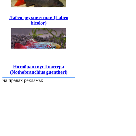
Лабео двухцветный (Labeo
bicolor)
Нотобранхиус Гюнтера
(Nothobranchius guentheri)
на правах рекламы: