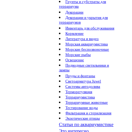
Грунты и субстраты для
террариума
Декорации
Декорации и укрытия для
террариумов
Инвентарь для обслуживания
Кормление
Литература и видео
Морская аквариумистика
Морские беспозвоночные
Морские рыбы
Освещение
Подводные светильники и
лампы
Пруды и фонтаны
Светоарматура Juwel
Системы автодолива
Терморегуляция
Террариумистика
Террариумные животные
Тестирование воды
Фильтрация и стерилизация
Экзотические птицы
Статьи по аквариумистике
Это интересно...