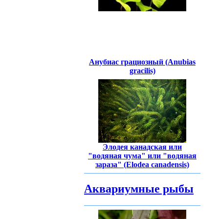
Анубиас грациозный (Anubias
gracilis)
Элодея канадская или
"водяная чума" или "водяная
зараза" (Elodea canadensis)
Аквариумные рыбы