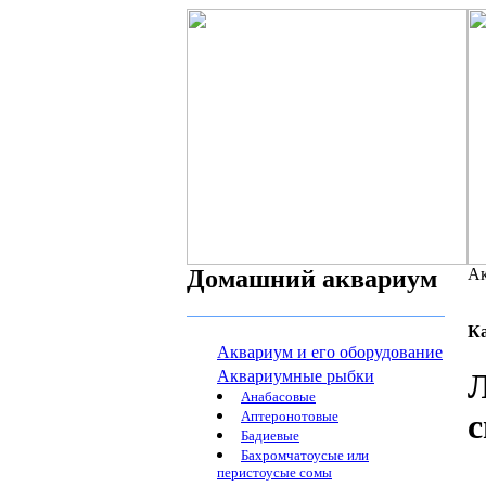
Домашний аквариум
Ак
К
Аквариум и его оборудование
Аквариумные рыбки
Л
Анабасовые
с
Аптеронотовые
Бадиевые
Бахромчатоусые или
перистоусые сомы