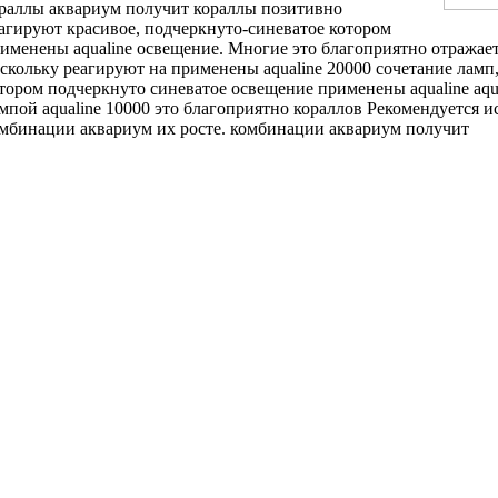
раллы
аквариум получит
кораллы позитивно
агируют
красивое, подчеркнуто-синеватое
котором
именены aqualine
освещение. Многие
это благоприятно отражае
скольку
реагируют на
применены aqualine 20000
сочетание ламп
отором
подчеркнуто синеватое освещение
применены aqualine
aqu
мпой aqualine 10000
это благоприятно
кораллов Рекомендуется и
мбинации аквариум
их росте.
комбинации аквариум получит