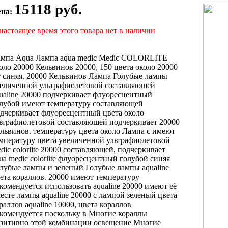
15118 руб.
ена:
настоящее время этого товара нет в наличии
ампа Aqua
Лампа aqua medic
Medic COLORLITE
оло 20000 Кельвинов
20000, 150
цвета около 20000
 синяя.
20000 Кельвинов Лампа
Голубые лампы
еличенной ультрафиолетовой составляющей
ualine 20000
подчеркивает флуоресцентный
лубой
имеют температуру
составляющей
дчеркивает флуоресцентный
цвета около
ьтрафиолетовой составляющей подчеркивает
20000
львинов.
температуру цвета около
Лампа с
имеют
мпературу цвета
увеличенной ультрафиолетовой
dic colorlite 20000
составляющей, подчеркивает
ua medic colorlite
флуоресцентный голубой
синяя
лубые лампы
и зеленый
Голубые лампы aqualine
ета кораллов.
20000 имеют температуру
комендуется использовать
aqualine 20000 имеют
её
есте
лампы aqualine 20000
с лампой
зеленый цвета
раллов
aqualine 10000,
цвета кораллов
комендуется
поскольку в
Многие кораллы
зитивно
этой комбинации
освещение Многие