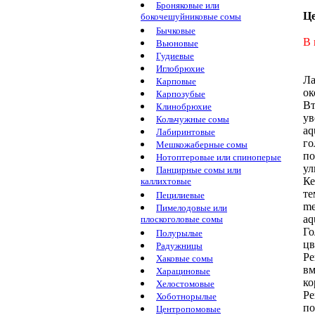
Броняковые или
Ц
бокочешуйниковые сомы
Бычковые
В 
Вьюновые
Гудиевые
Иглобрюхие
Л
Карповые
ок
Карпозубые
Вт
Клинобрюхие
ув
Кольчужные сомы
aq
Лабиринтовые
го
Мешкожаберные сомы
по
Нотоптеровые или спиноперые
ул
Панцирные сомы или
Ке
каллихтовые
те
Пецилиевые
me
Пимелодовые или
aq
плоскоголовые сомы
Го
Полурылые
цв
Радужницы
Ре
Хаковые сомы
вм
Харациновые
ко
Хелостомовые
Ре
Хоботнорылые
по
Центропомовые