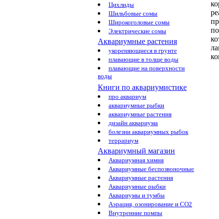
ко
Цихлиды
ре
Шильбовые сомы
пр
Широкоголовые сомы
по
Электрические сомы
к
Аквариумные растения
ла
укореняющиеся в грунте
ко
плавающие в толще воды
плавающие на поверхности
воды
Книги по аквариумистике
про аквариум
аквариумные рыбки
аквариумные растения
дизайн аквариума
болезни аквариумных рыбок
террариум
Аквариумный магазин
Аквариумная химия
Аквариумные беспозвоночные
Аквариумные растения
Аквариумные рыбки
Аквариумы и тумбы
Аэрация, озонирование и CO2
Внутренние помпы