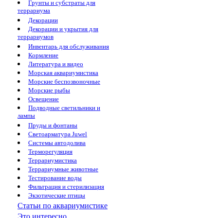
Грунты и субстраты для
террариума
Декорации
Декорации и укрытия для
террариумов
Инвентарь для обслуживания
Кормление
Литература и видео
Морская аквариумистика
Морские беспозвоночные
Морские рыбы
Освещение
Подводные светильники и
лампы
Пруды и фонтаны
Светоарматура Juwel
Системы автодолива
Терморегуляция
Террариумистика
Террариумные животные
Тестирование воды
Фильтрация и стерилизация
Экзотические птицы
Статьи по аквариумистике
Это интересно...