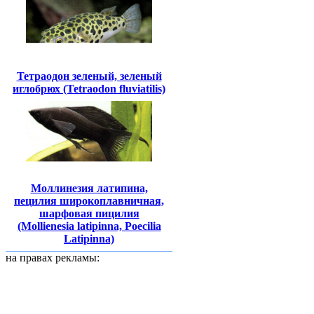
Тетраодон зеленый, зеленый
иглобрюх (Tetraodon fluviatilis)
Моллинезия латипина,
пецилия широкоплавничная,
шарфовая пицилия
(Mollienesia latipinna, Poecilia
Latipinna)
на правах рекламы: