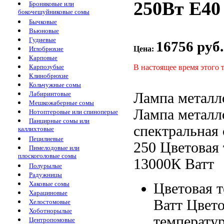
250Вт E40
Броняковые или
бокочешуйниковые сомы
Бычковые
Вьюновые
Гудиевые
16756 руб.
Цена:
Иглобрюхие
Карповые
В настоящее время этого 
Карпозубые
Клинобрюхие
Кольчужные сомы
Лампа металл
Лабиринтовые
Мешкожаберные сомы
Лампа металл
Нотоптеровые или спиноперые
Панцирные сомы или
спектральная
каллихтовые
Пецилиевые
250
Цветовая 
Пимелодовые или
плоскоголовые сомы
13000К
Ватт
Полурылые
Радужницы
Хаковые сомы
Цветовая 
Харациновые
Ватт Цвет
Хелостомовые
Хоботнорылые
температу
Центропомовые