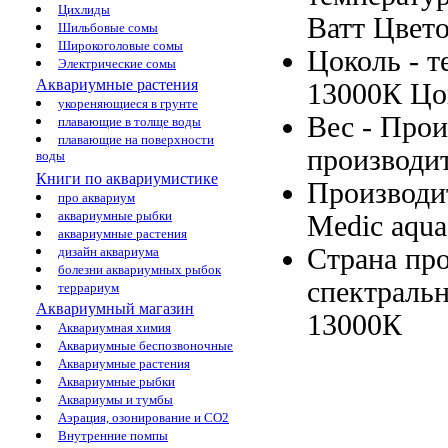
Цихлиды
Ватт Цвет
Шильбовые сомы
Широкоголовые сомы
Цоколь -
т
Электрические сомы
Аквариумные растения
13000К Цо
укореняющиеся в грунте
Вес -
Прои
плавающие в толще воды
плавающие на поверхности
производи
воды
Книги по аквариумистике
Производи
про аквариум
аквариумные рыбки
Medic
aqua
аквариумные растения
Страна пр
дизайн аквариума
болезни аквариумных рыбок
спектраль
террариум
Аквариумный магазин
13000К
Аквариумная химия
Аквариумные беспозвоночные
Аквариумные растения
Аквариумные рыбки
Аквариумы и тумбы
Аэрация, озонирование и CO2
Внутренние помпы