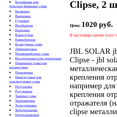
Clipse, 2 
Броняковые или
бокочешуйниковые сомы
Бычковые
Вьюновые
Гудиевые
1020 руб.
Цена:
Иглобрюхие
Карповые
В настоящее время этого 
Карпозубые
Клинобрюхие
Кольчужные сомы
JBL SOLAR
j
Лабиринтовые
Мешкожаберные сомы
Clipse -
jbl sol
Нотоптеровые или спиноперые
Панцирные сомы или
металлическа
каллихтовые
Пецилиевые
крепления от
Пимелодовые или
плоскоголовые сомы
например
для
Полурылые
Радужницы
крепления от
Хаковые сомы
отражателя (
Харациновые
Хелостомовые
clipse металл
Хоботнорылые
Центропомовые