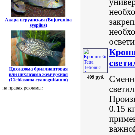
универ
необхо
закреп
Акара перуанская (Bujurquina
syspilus)
необх
освети
Кронш
свети
Цихлазома бриллиантовая
или цихлазома жемчужная
Сменн
499 руб.
(Cichlasoma cyanoguttatum)
светил
на правах рекламы:
Произв
0.15 к
приме
важной