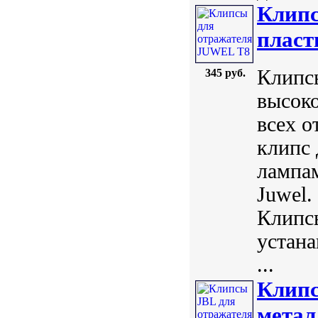
Клипс
плас
Клипсы
345 руб.
высок
всех о
клипс 
лампам
Juwel.
Клипсы
устана
...
Клипс
метал