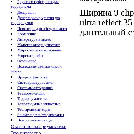
Грунты и субстраты для
террариума
Ширина 9
cli
Декорации
Декорации и укрытия для
ultra reflect
35
террариумов
Инвентарь для обслуживания
длительный с
Кормление
Литература и видео
Морская аквариумистика
Морские беспозвоночные
Морские рыбы
Освещение
Подводные светильники и
лампы
Пруды и фонтаны
Светоарматура Juwel
Системы автодолива
Терморегуляция
Террариумистика
Террариумные животные
Тестирование воды
Фильтрация и стерилизация
Экзотические птицы
Статьи по аквариумистике
Это интересно...