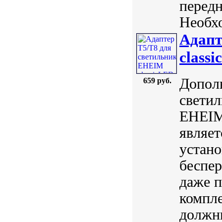
передн
Необхо
Адапт
class
Дополн
659 руб.
светил
EHEIM
являет
устано
беспер
даже п
компле
должны