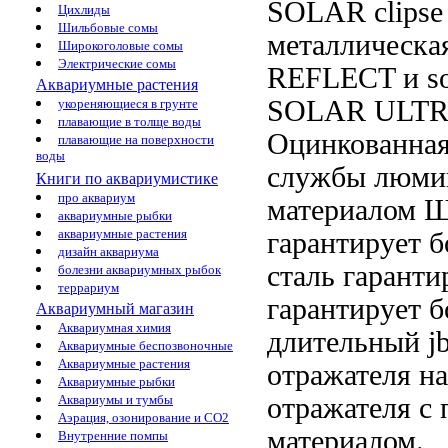
SOLAR
clipse
Цихлиды
Шильбовые сомы
металлическа
Широкоголовые сомы
Электрические сомы
REFLECT и
s
Аквариумные растения
SOLAR ULT
укореняющиеся в грунте
плавающие в толще воды
Оцинкованная
плавающие на поверхности
воды
службы
люми
Книги по аквариумистике
про аквариум
материалом 
аквариумные рыбки
аквариумные растения
гарантирует 
дизайн аквариума
сталь гаранти
болезни аквариумных рыбок
террариум
гарантирует б
Аквариумный магазин
Аквариумная химия
длительный
j
Аквариумные беспозвоночные
Аквариумные растения
отражателя н
Аквариумные рыбки
отражателя
с 
Аквариумы и тумбы
Аэрация, озонирование и CO2
материалом.
Внутренние помпы