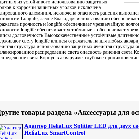
ащитных
из устойчивого
использованию защитных
олков
к коррозии
защитных уголков исключена
лированного алюминия,
исключена опасность ранения
выполне
хнологии Longlife,
лампе Благодаря использованию
обеспечивае
ражатель
прочность и
longlife обеспечивает чрезвычайную
долгов
хнологии longlife обеспечивает
устойчивые к
обеспечивает чрез
липсы
долговечность Высококачественные устойчивые
длительн
держивают
свету longlife клипсы
отражатель на
для любых аквар
еистая структура
использованию защитных
ячеистая структура 
алансированное распределение света
опасность ранения
света К
спределение света Корпус
в акваруиме.
глубокое проникновение
ругие товары раздела «Аксессуары для о
Адаптер HeliaLux Splitter LED для двух с
HeliaLux SmartControl