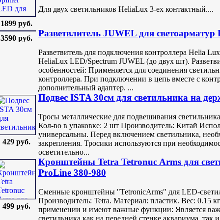
Для двух светильников HeliaLux 3-ех контактный....
1899 руб.
Разветвлитель JUWEL для светоарматур H
3590 руб.
Разветвитель для подключения контроллера Helia Lux
HeliaLux LED/Spectrum JUWEL (до двух шт). Разветвит
особенностей: Применяется для соединения светильни
контроллера. При подключении в цепь вместе с контр
дополнительный адаптер. ...
Подвес ISTA 30см для светильника на дер
Тросы металлические для подвешивания светильника.
Кол-во в упаковке: 2 шт Производитель: Китай Испол
универсальны. Перед включением светильника, необ
429 руб.
закрепления. Тросики используются при необходимо
осветительно...
Кронштейны Tetra Tetronuc Arms для свет
ProLine 380-980
Сменные кронштейны "TetronicArms" для LED-светил
Производитель: Tetra. Материал: пластик. Вес: 0.15
499 руб.
применении и имеют важные функции: Является важ
светильника как на передней стенке аквариума, так 