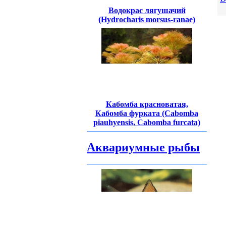
Водокрас лягушачий
(Hydrocharis morsus-ranae)
Кабомба красноватая,
Кабомба фурката (Cabomba
piauhyensis, Cabomba furcata)
Аквариумные рыбы