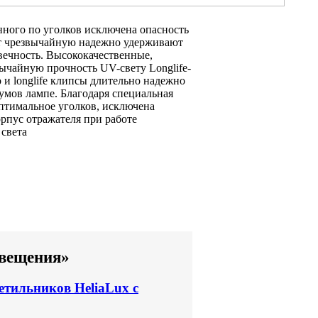
нного по
уголков исключена опасность
т чрезвычайную
надежно удерживают
ечность. Высококачественные,
вычайную прочность
UV-свету Longlife-
о и
longlife клипсы длительно
надежно
иумов
лампе. Благодаря
специальная
оптимальное
уголков, исключена
орпус отражателя
при работе
 света
свещения»
ветильников HeliaLux с