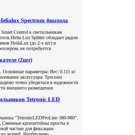
elialux Spectrum 4выхода
 Smart Control к светильникам
ель Helia Lux Splitter обладает рядом
ков HeliaLux (до 2-х шт) и
оллером, не потребуется
жателе (2шт)
 Основные параметры: Вес: 0.111 кг
ьзование аксессуара: Тросики
ходимо точно убедиться в надежности
сти внешнего размещения
ильников Tetronic LED
ьника "TetronicLEDProLine 380-980".
 кг. Сменные кронштейны просты в
ной частью для фиксации
и на задней. Необходимо