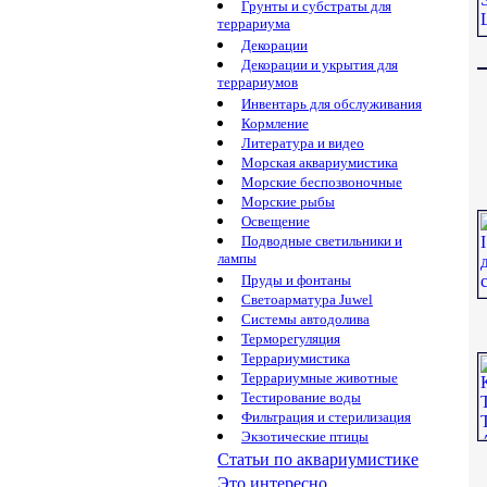
Грунты и субстраты для
террариума
Декорации
Декорации и укрытия для
террариумов
Инвентарь для обслуживания
Кормление
Литература и видео
Морская аквариумистика
Морские беспозвоночные
Морские рыбы
Освещение
Подводные светильники и
лампы
Пруды и фонтаны
Светоарматура Juwel
Системы автодолива
Терморегуляция
Террариумистика
Террариумные животные
Тестирование воды
Фильтрация и стерилизация
Экзотические птицы
Статьи по аквариумистике
Это интересно...