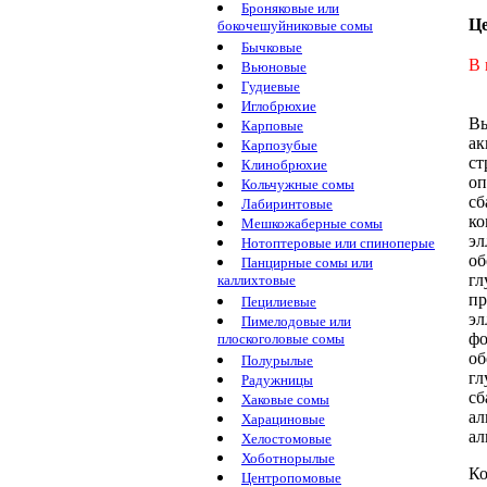
Броняковые или
Ц
бокочешуйниковые сомы
Бычковые
В 
Вьюновые
Гудиевые
Иглобрюхие
Вы
Карповые
ак
Карпозубые
ст
Клинобрюхие
оп
Кольчужные сомы
сб
Лабиринтовые
к
Мешкожаберные сомы
эл
Нотоптеровые или спиноперые
об
Панцирные сомы или
гл
каллихтовые
пр
Пецилиевые
эл
Пимелодовые или
ф
плоскоголовые сомы
об
Полурылые
гл
Радужницы
сб
Хаковые сомы
а
Харациновые
ал
Хелостомовые
Хоботнорылые
Ко
Центропомовые