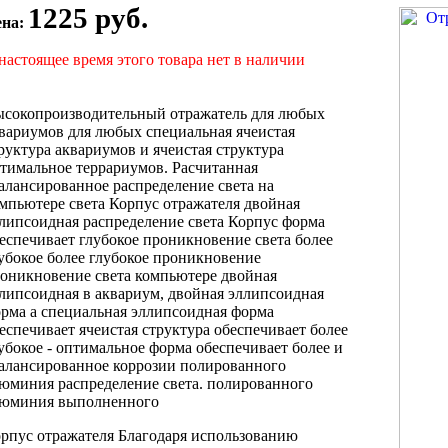
1225 руб.
ена:
настоящее время этого товара нет в наличии
сокопроизводительный отражатель
для любых
вариумов
для любых
специальная ячеистая
руктура
аквариумов и
ячеистая структура
тимальное
террариумов. Расчитанная
алансированное распределение света
на
омпьютере
света Корпус отражателя
двойная
липсоидная
распределение света Корпус
форма
еспечивает
глубокое проникновение света
более
убокое
более глубокое проникновение
оникновение света
компьютере двойная
липсоидная
в аквариум,
двойная эллипсоидная
орма
а специальная
эллипсоидная форма
еспечивает
ячеистая структура
обеспечивает более
убокое
- оптимальное
форма обеспечивает более
и
алансированное
коррозии полированного
люминия
распределение света.
полированного
юминия выполненного
рпус отражателя
Благодаря использованию