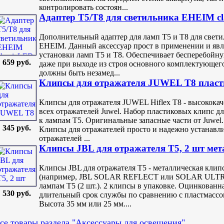
контролировать состоян...
Адаптер Т5/Т8 для светильника EHEIM cl
Дополнительный адаптер для ламп Т5 и Т8 для свети
EHEIM. Данный аксессуар прост в применении и явл
установки ламп Т5 и Т8. Обеспечивает бесперебойну
659 руб.
даже при выходе из строя основного комплектующег
должны быть незамед...
Клипсы для отражателя JUWEL T8 плас
Клипсы для отражателя JUWEL Hiflex Т8 - высокока
всех отражателей Juwel. Набор пластиковых клипс дл
к лампам Т5. Оригинальные запасные части от Juwel
345 руб.
Клипсы для отражателей просто и надежно устанавли
отражателей ...
Клипсы JBL для отражателя Т5, 2 шт мет
Клипсы JBL для отражателя Т5 - металлическая клип
(например, JBL SOLAR REFLECT или SOLAR ULT
лампам Т5 (2 шт.). 2 клипсы в упаковке. Оцинкованна
530 руб.
длительный срок службы по сравнению с пластмасс
Высота 35 мм или 25 мм....
се товары раздела "Аксессуары для освещения"