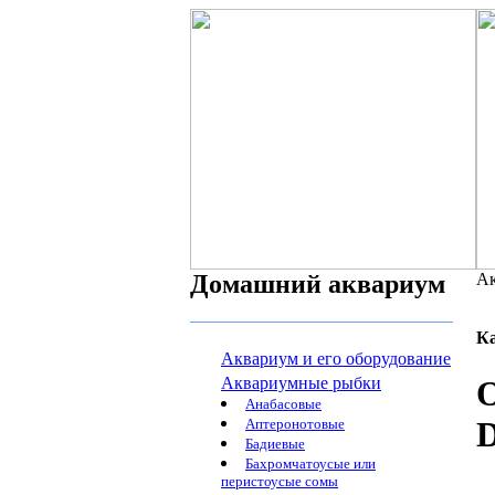
Домашний аквариум
Ак
К
Аквариум и его оборудование
Аквариумные рыбки
О
Анабасовые
D
Аптеронотовые
Бадиевые
Бахромчатоусые или
перистоусые сомы