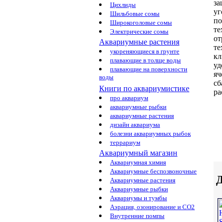
з
Цихлиды
уг
Шильбовые сомы
по
Широкоголовые сомы
те
Электрические сомы
от
Аквариумные растения
те
укореняющиеся в грунте
к
плавающие в толще воды
у
плавающие на поверхности
яч
воды
сб
Книги по аквариумистике
ра
про аквариум
аквариумные рыбки
аквариумные растения
дизайн аквариума
болезни аквариумных рыбок
террариум
Аквариумный магазин
Аквариумная химия
Аквариумные беспозвоночные
Д
Аквариумные растения
Аквариумные рыбки
Аквариумы и тумбы
Аэрация, озонирование и CO2
Внутренние помпы