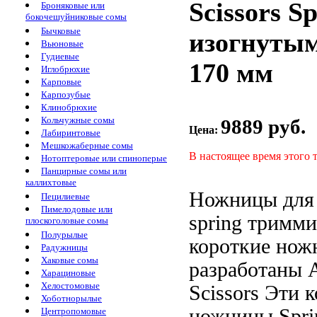
Scissors S
Броняковые или
бокочешуйниковые сомы
Бычковые
изогнуты
Вьюновые
Гудиевые
170 мм
Иглобрюхие
Карповые
Карпозубые
Клинобрюхие
Кольчужные сомы
9889 руб.
Цена:
Лабиринтовые
Мешкожаберные сомы
В настоящее время этого 
Нотоптеровые или спиноперые
Панцирные сомы или
каллихтовые
Ножницы дл
Пецилиевые
Пимелодовые или
spring
тримми
плоскоголовые сомы
Полурылые
короткие но
Радужницы
Хаковые сомы
разработаны
A
Харациновые
Хелостомовые
Scissors
Эти к
Хоботнорылые
ножницы
Spri
Центропомовые