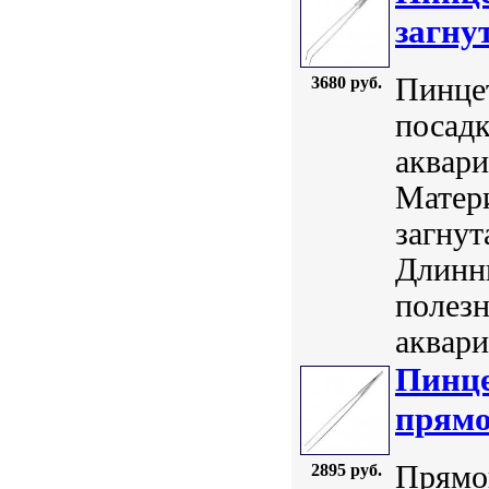
загну
Пинцет
3680 руб.
посадк
аквари
Матер
загнут
Длинны
полезн
аквари
Пинце
прямо
Прямой
2895 руб.