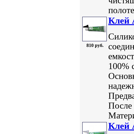
чистя
полоте
Клей 
Силик
соеди
810 руб.
емкост
100% с
Основ
надежн
Предв
После 
Матери
Клей 