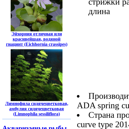
стрижки р
длина
Эйхорния отличная или
красивейшая, водяной
гиацинт (Eichhornia crassipes)
Производи
ADA
spring c
Лимнофила сидячецветковая,
амбулия сидячецветковая
Страна пр
(Limnophila sessiliflora)
curve type 201
Аквариумные рыбы