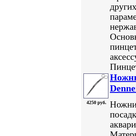
других
параме
нержав
Основ
пинцет
аксесс
Пинцет
Ножни
Denne
Ножни
4250 руб.
посадк
аквари
Матер