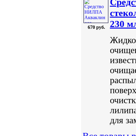
Средс
стеко
230 м
670 руб.
Жидко
очищен
извест
очища
распыл
поверх
очистк
лилипа
для за