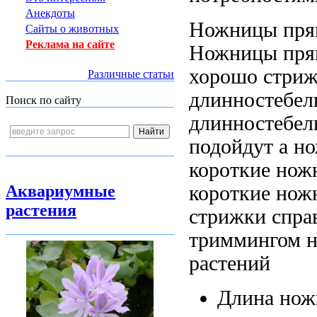
Анекдоты
Ножницы пря
Сайты о животных
Реклама на сайте
Ножницы пря
хорошо
стриж
Различные статьи
длинностебел
Поиск по сайту
длинностебел
подойдут
а н
короткие нож
короткие но
Аквариумные
растения
стрижки
спра
триммингом 
растений
Длина но