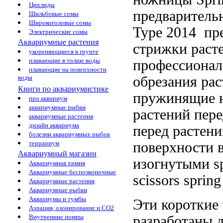
Цихлиды
предваритель
Шильбовые сомы
Широкоголовые сомы
Type 2014
пр
Электрические сомы
Аквариумные растения
стрижки раст
укореняющиеся в грунте
плавающие в толще воды
профессиона
плавающие на поверхности
обрезания ра
воды
Книги по аквариумистике
пружинящие 
про аквариум
аквариумные рыбки
растений пере
аквариумные растения
дизайн аквариума
перед
растени
болезни аквариумных рыбок
поверхности 
террариум
Аквариумный магазин
изогнутыми
s
Аквариумная химия
Аквариумные беспозвоночные
scissors spring
Аквариумные растения
Аквариумные рыбки
Аквариумы и тумбы
Эти короткие
Аэрация, озонирование и CO2
разработаны
Внутренние помпы