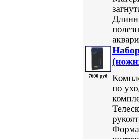
загнут
Длинны
полезн
аквари
Набор
(ножн
Компле
7600 руб.
по ухо
компл
Телеск
рукоят
Форма 