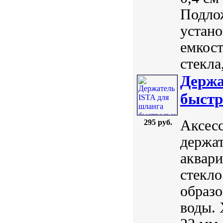
Подлож
устано
емкост
стекла
Держа
быст
Аксес
295 руб.
держат
аквари
стекло
образо
воды.