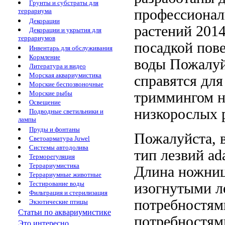
Грунты и субстраты для
профессиона
террариума
Декорации
растений
201
Декорации и укрытия для
террариумов
посадкой
пов
Инвентарь для обслуживания
Кормление
воды Пожалуй
Литература и видео
Морская аквариумистика
справятся
для
Морские беспозвоночные
триммингом н
Морские рыбы
Освещение
низкорослых 
Подводные светильники и
лампы
Пруды и фонтаны
Пожалуйста, 
Светоарматура Juwel
Системы автодолива
тип лезвий
ad
Терморегуляция
Террариумистика
Длина ножни
Террариумные животные
Тестирование воды
изогнутыми л
Фильтрация и стерилизация
потребностя
Экзотические птицы
Статьи по аквариумистике
потребностя
Это интересно...