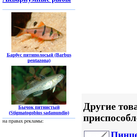
Барбус пятиполосый (Barbus
pentazona)
Другие тов
Бычок пятнистый
(Stigmatogobius sadanundio)
приспособл
на правах рекламы:
Пинце