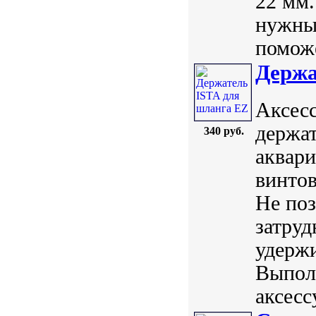
22 мм.
нужный
поможе
Держа
Аксес
держат
340 руб.
аквар
винтов
Не поз
затру
удержи
Выпол
аксесс