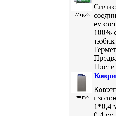
Силик
соеди
775 руб.
емкост
100% с
тюбик
Гермет
Предв
После 
Коври
Коврик
изолон
780 руб.
1*0,4 
0,4 см