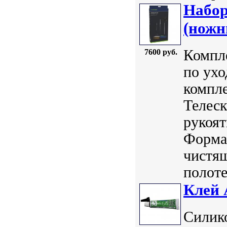
Набор
(ножн
Компле
7600 руб.
по ухо
компл
Телеск
рукоят
Форма 
чистя
полоте
Клей 
Силик