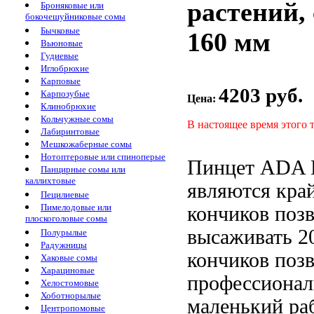
растений,
Броняковые или
бокочешуйниковые сомы
Бычковые
160 мм
Вьюновые
Гудиевые
Иглобрюхие
Карповые
4203 руб.
Карпозубые
Цена:
Клинобрюхие
Кольчужные сомы
В настоящее время этого 
Лабиринтовые
Мешкожаберные сомы
Нотоптеровые или спиноперые
Пинцет ADA
Панцирные сомы или
каллихтовые
являются кра
Пецилиевые
Пимелодовые или
кончиков по
плоскоголовые сомы
высаживать
2
Полурылые
Радужницы
кончиков по
Хаковые сомы
Харациновые
профессиона
Хелостомовые
Хоботнорылые
маленький
ра
Центропомовые