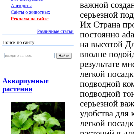
важной
созда
Анекдоты
Сайты о животных
серьезной по
Реклама на сайте
Их
Страна пр
Различные статьи
постоянно
ad
на
высотой Д
Поиск по сайту
вполне подой
результате м
легкой посадк
Аквариумные
подводной ко
растения
подводной
тон
серьезной
важ
удобства для
легкой посад
растений в
дл