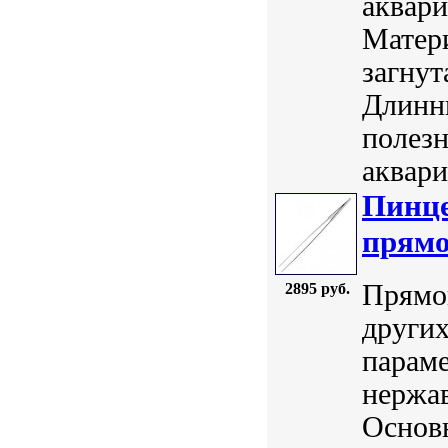
аквари
Матер
загнут
Длинны
полезн
аквари
Пинце
прямо
Прямой
2895 руб.
других
параме
нержав
Основ