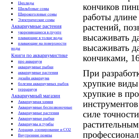
Цихлиды
кончиков
пинц
Шильбовые сомы
Широкоголовые сомы
работы длине
Электрические сомы
растений,
поз
Аквариумные растения
укореняющиеся в грунте
высаживать д
плавающие в толще воды
плавающие на поверхности
высаживать д
воды
Книги по аквариумистике
кончиками, 1
про аквариум
аквариумные рыбки
При разработ
аквариумные растения
дизайн аквариума
хрупкие виды
болезни аквариумных рыбок
террариум
хрупкие
в пр
Аквариумный магазин
инструменто
Аквариумная химия
Аквариумные беспозвоночные
силе точност
Аквариумные растения
Аквариумные рыбки
растительным
Аквариумы и тумбы
Аэрация, озонирование и CO2
профессионал
Внутренние помпы