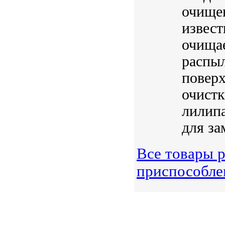
очищен
извест
очища
распыл
поверх
очистк
лилипа
для за
Все товары 
приспособле