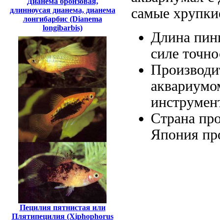
Дианема бронзовая,
самые хрупки
длинноусая дианема, дианема
лонгибарбис (Dianema
longibarbis)
Длина пин
силе точн
Производи
аквариумо
инструмен
Страна пр
Япония
пр
Пецилия пятнистая или
Плятипецилия (Xiphophorus