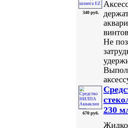
Аксес
держат
340 руб.
аквар
винтов
Не поз
затру
удержи
Выпол
аксесс
Средс
стеко
230 м
670 руб.
Жидко