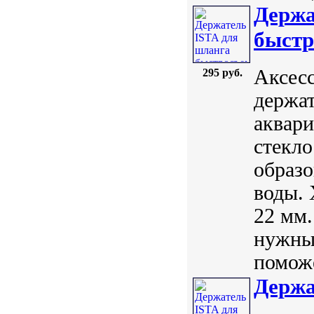
Держа
быст
Аксес
295 руб.
держат
аквари
стекло
образо
воды.
22 мм.
нужный
поможе
Держа