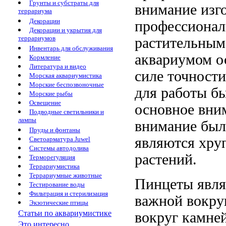
Грунты и субстраты для
внимание
изг
террариума
Декорации
профессионал
Декорации и укрытия для
террариумов
растительным
Инвентарь для обслуживания
аквариумом о
Кормление
Литература и видео
силе точности
Морская аквариумистика
Морские беспозвоночные
для работы
б
Морские рыбы
Освещение
основное вни
Подводные светильники и
лампы
внимание был
Пруды и фонтаны
являются
хру
Светоарматура Juwel
Системы автодолива
растений.
Терморегуляция
Террариумистика
Террариумные животные
Пинцеты явл
Тестирование воды
Фильтрация и стерилизация
важной
вокру
Экзотические птицы
Статьи по аквариумистике
вокруг камне
Это интересно...