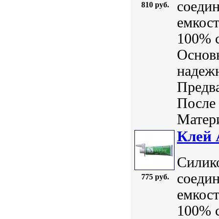
соеди
810 руб.
емкост
100% с
Основ
надежн
Предв
После 
Матери
Клей 
Силик
соеди
775 руб.
емкост
100% с