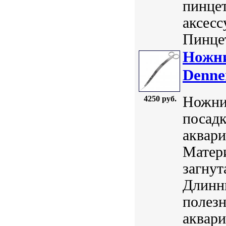
пинцет
аксесс
Пинцет
Ножни
Denne
Ножни
4250 руб.
посадк
аквари
Матер
загнут
Длинны
полезн
аквари