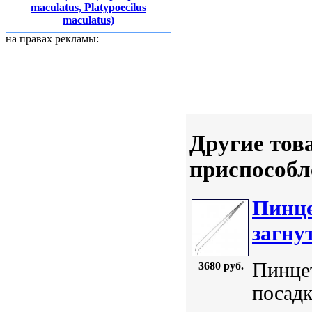
maculatus, Platypoecilus
maculatus)
на правах рекламы:
Другие тов
приспособл
Пинце
загну
Пинцет
3680 руб.
посадк