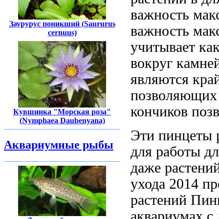
важность мак
Заурурус поникший (Saururus
важность мак
cernuus)
учитывает
как
вокруг камне
являются кра
позволяющих
кончиков по
Кувшинка "Морская роза"
(Nymphaea Daubenyana)
Эти пинцеты
Аквариумные рыбы
для работы д
даже
растени
ухода
2014 п
растений Пин
аквариумах с