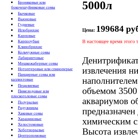
5000л
Броняковые или
бокочешуйниковые сомы
Бычковые
Вьюновые
Гудиевые
199684 ру
Цена:
Иглобрюхие
Карповые
В настоящее время этого 
Карпозубые
Клинобрюхие
Кольчужные сомы
Денитрифика
Лабиринтовые
Мешкожаберные сомы
извлечения н
Нотоптеровые или спиноперые
Панцирные сомы или
наполнителе
каллихтовые
Пецилиевые
объемом 3500
Пимелодовые или
плоскоголовые сомы
аквариумов о
Полурылые
Радужницы
предназначен
Хаковые сомы
химическим 
Харациновые
Хелостомовые
Высота
извлеч
Хоботнорылые
Центропомовые