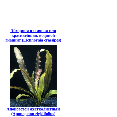
Эйхорния отличная или
красивейшая, водяной
гиацинт (Eichhornia crassipes)
Апоногетон жестколистный
(Aponogeton rigidifolius)