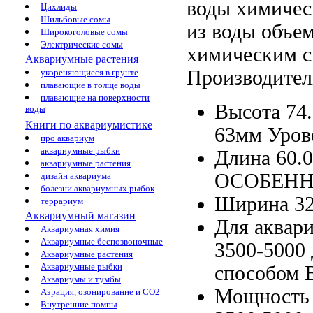
воды химичес
Цихлиды
Шильбовые сомы
из воды
объем
Широкоголовые сомы
Электрические сомы
химическим 
Аквариумные растения
Производител
укореняющиеся в грунте
плавающие в толще воды
плавающие на поверхности
Высота 74
воды
Книги по аквариумистике
63мм Уров
про аквариум
аквариумные рыбки
Длина 60.
аквариумные растения
ОСОБЕННО
дизайн аквариума
болезни аквариумных рыбок
Ширина 3
террариум
Аквариумный магазин
Для аквар
Аквариумная химия
Аквариумные беспозвоночные
3500-5000
Аквариумные растения
Аквариумные рыбки
способом 
Аквариумы и тумбы
Мощность
Аэрация, озонирование и CO2
Внутренние помпы