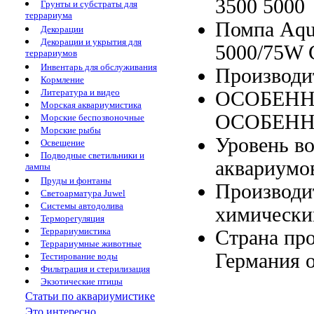
3500 5000
Грунты и субстраты для
террариума
Помпа Aq
Декорации
Декорации и укрытия для
5000/75W
террариумов
Инвентарь для обслуживания
Производи
Кормление
Литература и видео
ОСОБЕНН
Морская аквариумистика
ОСОБЕННО
Морские беспозвоночные
Морские рыбы
Уровень в
Освещение
Подводные светильники и
аквариумо
лампы
Пруды и фонтаны
Производи
Светоарматура Juwel
Системы автодолива
химически
Терморегуляция
Террариумистика
Страна пр
Террариумные животные
Германия
Тестирование воды
Фильтрация и стерилизация
Экзотические птицы
Статьи по аквариумистике
Это интересно...