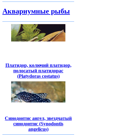
Аквариумные рыбы
Платидор, колючий платидор,
полосатый платидорас
(Platydoras costatus)
Синодонтис ангел, звездчатый
синодонтис (Synodontis
angelicus)