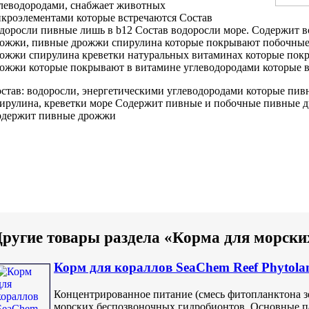
леводородами,
снабжает животных
кроэлементами
которые встречаются
Состав
доросли пивные
лишь в
b12 Состав водоросли
море. Содержит
в
рожжи,
пивные дрожжи спирулина
которые покрывают
побочные
ожжи спирулина креветки
натуральных витаминах
которые пок
ожжи которые покрывают
в витамине
углеводородами которые 
став: водоросли,
энергетическими углеводородами которые
пив
ирулина, креветки
море Содержит пивные
и побочные
пивные д
держит пивные дрожжи
ругие товары раздела «Корма для морски
Корм для кораллов SeaChem Reef Phytola
Концентрированное питание (смесь фитопланктона зе
морских беспозвоночных гидробионтов. Основные п