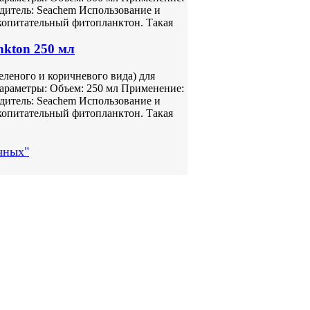
одитель: Seachem Использование и
копитательный фитопланктон. Такая
nkton 250 мл
леного и коричневого вида) для
араметры: Объем: 250 мл Применение:
одитель: Seachem Использование и
копитательный фитопланктон. Такая
чных"