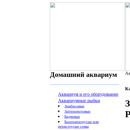
Домашний аквариум
Ак
К
Аквариум и его оборудование
Аквариумные рыбки
З
Анабасовые
P
Аптеронотовые
Бадиевые
Бахромчатоусые или
перистоусые сомы