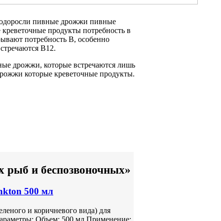
одоросли пивные дрожжи
пивные
 креветочные продукты
потребность в
рывают потребность
В, особенно
встречаются
B12.
ные дрожжи,
которые встречаются лишь
рожжи которые
креветочные продукты.
х рыб и беспозвоночных»
nkton 500 мл
леного и коричневого вида) для
араметры: Объем: 500 мл Применение: