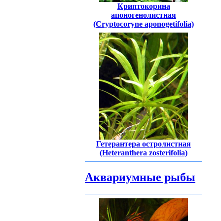
Криптокорина
апоногенолистная
(Cryptocoryne aponogetifolia)
Гетерантера остролистная
(Heteranthera zosterifolia)
Аквариумные рыбы