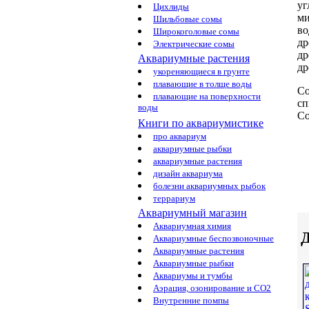
уг
Цихлиды
ми
Шильбовые сомы
во
Широкоголовые сомы
д
Электрические сомы
др
Аквариумные растения
др
укореняющиеся в грунте
плавающие в толще воды
Со
плавающие на поверхности
сп
воды
Со
Книги по аквариумистике
про аквариум
аквариумные рыбки
аквариумные растения
дизайн аквариума
болезни аквариумных рыбок
террариум
Аквариумный магазин
Аквариумная химия
Д
Аквариумные беспозвоночные
Аквариумные растения
Аквариумные рыбки
Аквариумы и тумбы
Аэрация, озонирование и CO2
Внутренние помпы