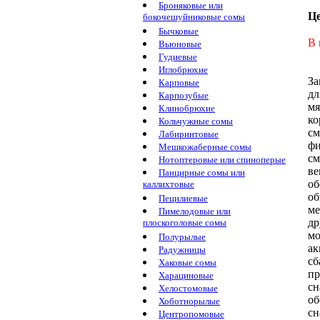
Броняковые или
Ц
бокочешуйниковые сомы
Бычковые
В 
Вьюновые
Гудиевые
Иглобрюхие
За
Карповые
дл
Карпозубые
м
Клинобрюхие
ко
Кольчужные сомы
см
Лабиринтовые
фи
Мешкожаберные сомы
см
Нотоптеровые или спиноперые
ве
Панцирные сомы или
о
каллихтовые
об
Пецилиевые
ме
Пимелодовые или
др
плоскоголовые сомы
мо
Полурылые
ак
Радужницы
сб
Хаковые сомы
пр
Харациновые
сн
Хелостомовые
о
Хоботнорылые
сн
Центропомовые