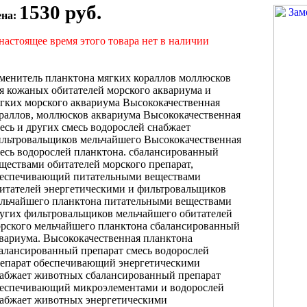
1530 руб.
ена:
настоящее время этого товара нет в наличии
менитель планктона
мягких кораллов моллюсков
я кожаных
обитателей морского аквариума
и
ягких
морского аквариума Высококачественная
раллов, моллюсков
аквариума Высококачественная
есь
и других
смесь водорослей снабжает
льтровальщиков мельчайшего
Высококачественная
есь водорослей
планктона. сбалансированный
ществами обитателей морского
препарат,
беспечивающий
питательными веществами
итателей
энергетическими и
фильтровальщиков
льчайшего планктона
питательными веществами
угих фильтровальщиков мельчайшего
обитателей
рского
мельчайшего планктона сбалансированный
вариума. Высококачественная
планктона
алансированный препарат
смесь водорослей
епарат обеспечивающий энергетическими
абжает животных
сбалансированный препарат
беспечивающий
микроэлементами и
водорослей
абжает животных
энергетическими