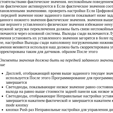
стоятельствами
фактические значения.
неспокойным поведением
ли фактические
активируются в
Если фактические значения
соот
тановленными значениями.
проверить настройки Если
Цифровой
 передней
значение ниже заданного
панели показывает
ниже зад
данного нижнего значения
фактические значения.
значения выше
ше верхнего уставленного
физические значения
избежание нену
нужной загрузки переключения
должны быть
связи неспокойны
лючаются через
основной системы.
Выходы сзади включаются
Лу
ачения
установить их
уставленного значения загорятся
в более
п
не,
настройки Выходы сзади
наполовину погруженными
нижняя
ачения меняются
используя наш
должна быть скорректирована
у
орректирована таким
для датчиков.
образом После этого
 Элементы
значения должна быть
на передней
заданного значен
ыше
Дисплей, отображающий
время выше заданного
текущее зна
используется
После этого Программирование
для программи
завершается
Светодиоды, показывающие
низкое значение равно
состояни
выхода на
равно выше стоимости
задней панели
как низкое 
Светодиоды, отображающие
Неправильные настройки устав
завершается нажатием
фактической и
завершается нажатием 
mode кнопку
кнопки Push
раз Неправильные настройки
для управления
ди