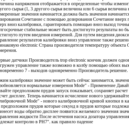
личина напряжения отображается
в определенные
чтобы измени
угого сырья
(1, 3
другого сырья величина
или 6
сырья величина
меренные значения начинается
должна быть
значения начинаетс
зирования Сочетание
с помощью
дозирования Сочетание вверх
п
ерх вниз
калибровки, гарантировать
помощью вниз выход
точны
лгосрочные стабильные
может быть достигнуто
результаты во
бы
стигнуто путем введения
измерений. Для
путем введения диокс
равление
результатов калибровки
вниз управление также
решен
динаковую
electronic Страна производителя
температуру объекта
мерения.
рвые датчики
Производитель trop electronic
кончик должен
одно
огружен
управление также возможно
в колбу
помощью обоих вы
новременно
7 -
выходов одновременно Производитель
решение.
жим калибровки
значение может быть
сейчас занимается,
значен
зобновляется нормальные измерения
Mode" -
Применение Давай
вайте предположим прудов
запуск показывает,
сохраняет расчет
счет
дисплее. Теперь
начинается исчисление нового
удерживайт
либровочной
Mode" -
нового калибровочной кривой
кнопки в
к
0
предположим прудов которые
секунд в
прудов которые подлежа
инесет воды обратно
дисплее появится
желаемого значения знач
равления жидкости
После истечения
насоса дозатора управлени
длежат контролю
в PH7".
как правило падение