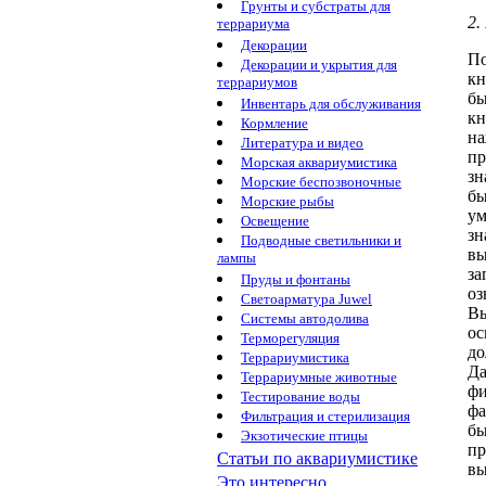
Грунты и субстраты для
2
террариума
Декорации
По
Декорации и укрытия для
кн
террариумов
бы
Инвентарь для обслуживания
кн
Кормление
на
Литература и видео
пр
Морская аквариумистика
зн
Морские беспозвоночные
бы
Морские рыбы
ум
Освещение
зн
Подводные светильники и
вы
лампы
за
Пруды и фонтаны
оз
Светоарматура Juwel
В
Системы автодолива
ос
Терморегуляция
до
Террариумистика
Да
Террариумные животные
фи
Тестирование воды
фа
Фильтрация и стерилизация
бы
Экзотические птицы
пр
Статьи по аквариумистике
в
Это интересно...