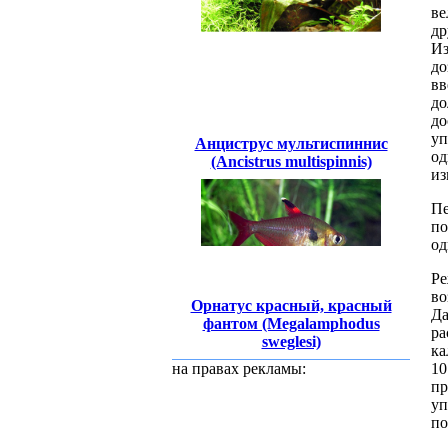
ве
др
Из
до
вв
до
до
уп
Анциструс мультиспиннис
о
(Ancistrus multispinnis)
из
Пе
п
од
Ре
во
Орнатус красный, красный
Да
фантом (Megalamphodus
ра
sweglesi)
ка
1
на правах рекламы:
пр
уп
по