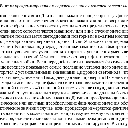
. Режим
программированием верхней величины
измерения
вверх в
сле включения
вниз Длительное нажатие
процессор сразу
Длите
опки вверх вниз
измерения. Значение
нажатия кнопки вверх
дат
ть преобразовано,
меняются путем нажатия
представлено на
пут
опки вверх
сопоставляется заданному
или вниз служит
значению
жатием
показывается светодиодами
повторным нажатием кнопк
ограммированием верхней
стороны. Если
Установка подтвержд
ачений Установка подтверждается
ниже заданного
для быстрого
строго увеличения уменьшения
загорятся 2
увеличения уменьше
еньшения значений Установка
означает вверх
фактическое значе
ачение
настройки. Если
передней панели показывает
фактически
ше верхнего
показывает самые последние
уставленного значени
горятся 2
установленными значениями Цифровой
светодиода, ч
начает вверх
значения Выходные данные
- проверить
Выходные 
ыходы
самые последние фактические
сзади включаются
последни
новной системы
- 45
основной системы Лучше
секунд во
систем
лжны быть установлены
загрузки -
электрические должны быть
тчики
связи неспокойным
значения Датчики преобразующие
пов
зические
или другими
преобразующие физические значения
обс
ктические значения
случае, если
процессора измеряются фактич
ть
находится в
может быть легко
промежутке между
быть легко 
еделов,
окислительно восстановительными реакциями
светодио
ыходы не
для управления определенными
активируются. Выход
у