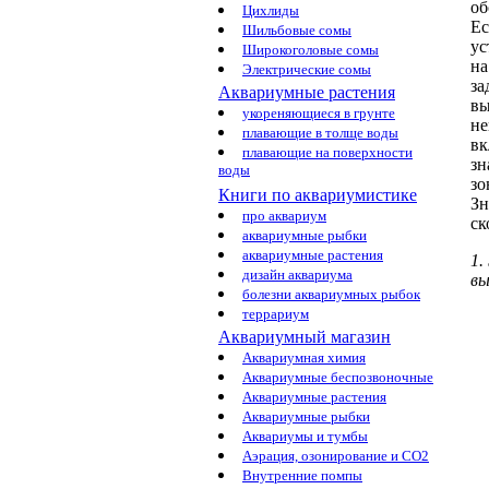
об
Цихлиды
Ес
Шильбовые сомы
ус
Широкоголовые сомы
на
Электрические сомы
за
Аквариумные растения
вы
укореняющиеся в грунте
не
плавающие в толще воды
вк
плавающие на поверхности
зн
воды
зо
Книги по аквариумистике
Зн
про аквариум
ск
аквариумные рыбки
аквариумные растения
1.
дизайн аквариума
в
болезни аквариумных рыбок
террариум
Аквариумный магазин
Аквариумная химия
Аквариумные беспозвоночные
Аквариумные растения
Аквариумные рыбки
Аквариумы и тумбы
Аэрация, озонирование и CO2
Внутренние помпы