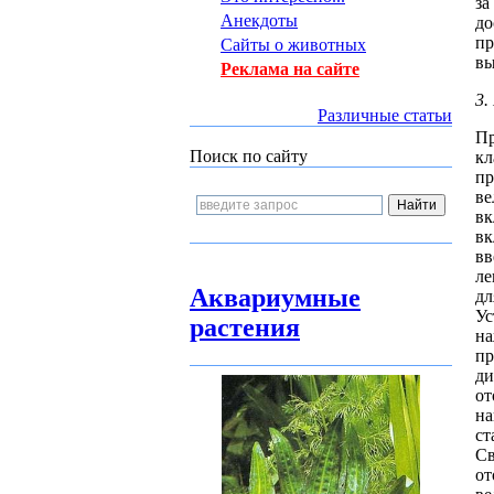
за
Анекдоты
до
пр
Сайты о животных
вы
Реклама на сайте
3.
Различные статьи
П
Поиск по сайту
кл
пр
ве
вк
вк
вв
ле
Аквариумные
дл
Ус
растения
на
п
ди
от
на
ст
Св
от