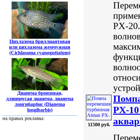
Перем
приме
PX-20.
волнов
Цихлазома бриллиантовая
макси
или цихлазома жемчужная
(Cichlasoma cyanoguttatum)
функци
волноо
относ
устрой
Дианема бронзовая,
Помпа
длинноусая дианема, дианема
лонгибарбис (Dianema
PX-10
longibarbis)
на правах рекламы:
аквар
11500 руб.
Перем