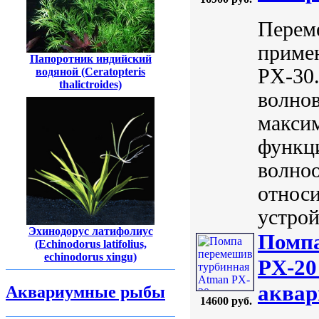
Перем
приме
Папоротник индийский
PX-30.
водяной (Ceratopteris
thalictroides)
волнов
максим
функци
волноо
относ
устрой
Эхинодорус латифолиус
Помпа
(Echinodorus latifolius,
echinodorus xingu)
PX-20
аквар
Аквариумные рыбы
14600 руб.