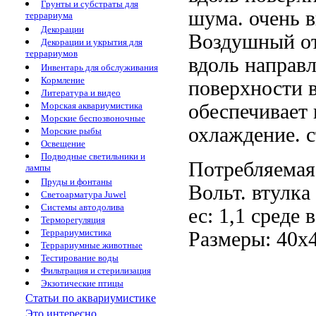
Грунты и субстраты для
шума.
очень 
террариума
Декорации
Воздушный
от
Декорации и укрытия для
террариумов
вдоль
направл
Инвентарь для обслуживания
Кормление
поверхности 
Литература и видео
обеспечивает
Морская аквариумистика
Морские беспозвоночные
охлаждение.
с
Морские рыбы
Освещение
Подводные светильники и
Потребляема
лампы
Пруды и фонтаны
Вольт.
втулка
Светоарматура Juwel
Системы автодолива
ес: 1,1
среде 
Терморегуляция
Террариумистика
Размеры: 40х
Террариумные животные
Тестирование воды
Фильтрация и стерилизация
Экзотические птицы
Статьи по аквариумистике
Это интересно...