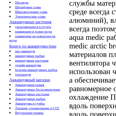
службы
матер
Цихлиды
Шильбовые сомы
среде всегда 
Широкоголовые сомы
Электрические сомы
алюминий),
в
Аквариумные растения
всегда
поэтом
укореняющиеся в грунте
плавающие в толще воды
aqua medic
ра
плавающие на поверхности
воды
medic arctic b
Книги по аквариумистике
про аквариум
материалов п
аквариумные рыбки
аквариумные растения
вентилятора
ч
дизайн аквариума
использован
ч
болезни аквариумных рыбок
террариум
а
обеспечивае
Аквариумный магазин
Аквариумная химия
равномерное 
Аквариумные беспозвоночные
Аквариумные растения
охлаждение П
Аквариумные рыбки
вдоль поверх
Аквариумы и тумбы
Аэрация, озонирование и CO2
вдоль поверх
Внутренние помпы