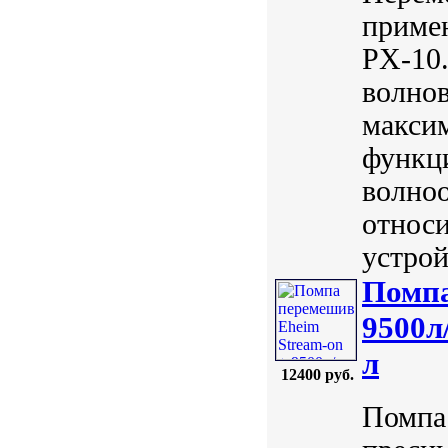
приме
PX-10.
волнов
максим
функци
волноо
относ
устрой
Помпа
9500л
л
12400 руб.
Помпа