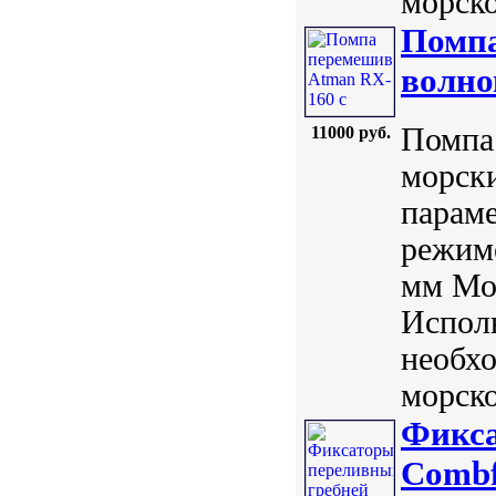
морско
Помпа
волно
Помпа 
11000 руб.
морск
параме
режимо
мм Мо
Исполь
необх
морско
Фикса
Combf