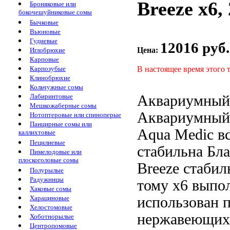
Breeze x6,
Броняковые или
бокочешуйниковые сомы
Бычковые
Вьюновые
Гудиевые
12016 руб.
Цена:
Иглобрюхие
Карповые
В настоящее время этого 
Карпозубые
Клинобрюхие
Кольчужные сомы
Аквариумный
Лабиринтовые
Мешкожаберные сомы
Аквариумный 
Нотоптеровые или спиноперые
Панцирные сомы или
Aqua Medic
в
каллихтовые
Пецилиевые
стабильна Бла
Пимелодовые или
плоскоголовые сомы
Breeze
стабил
Полурылые
Радужницы
тому
x6 выпо
Хаковые сомы
использован 
Харациновые
Хелостомовые
нержавеющи
Хоботнорылые
Центропомовые