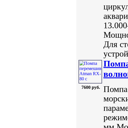
цирку
аквари
13.000
Мощнос
Для ст
устрой
Помпа
волно
Помпа 
7600 руб.
морск
параме
режимо
мм Мо