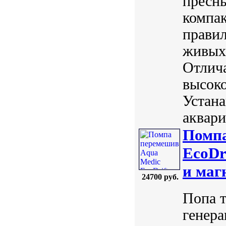
пресн
компа
правил
живых 
Отлича
высок
Устана
аквари
Помпа
EcoDr
и маг
24700 руб.
Попа т
генера