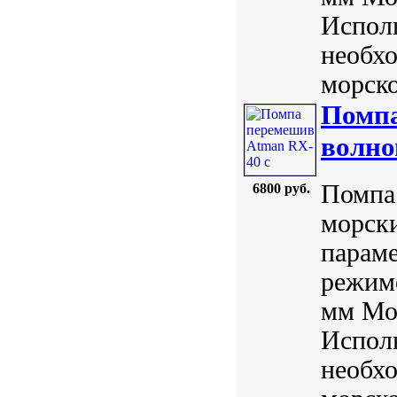
Исполь
необх
морско
Помпа
волно
Помпа 
6800 руб.
морск
параме
режимо
мм Мо
Исполь
необх