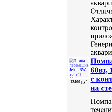
аквари
Отлича
Харак
контро
прилож
Генери
аквари
Помпа
60вт,
с кон
12400 руб.
на ст
Помпа
течени