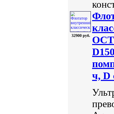
конст
Флот
кла
32900 руб.
OCTO
D150
помп
ч, D
Ульт
прев