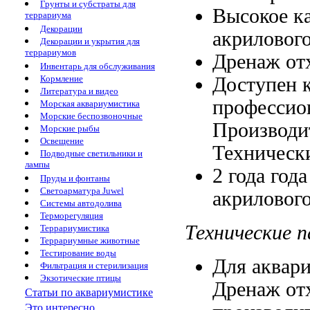
Грунты и субстраты для
Высокое к
террариума
Декорации
акриловог
Декорации и укрытия для
террариумов
Дренаж от
Инвентарь для обслуживания
Доступен 
Кормление
Литература и видео
профессио
Морская аквариумистика
Морские беспозвоночные
Производит
Морские рыбы
Освещение
Техническ
Подводные светильники и
лампы
2 года
года
Пруды и фонтаны
Светоарматура Juwel
акрилового
Системы автодолива
Терморегуляция
Технические 
Террариумистика
Террариумные животные
Тестирование воды
Для аквар
Фильтрация и стерилизация
Экзотические птицы
Дренаж от
Статьи по аквариумистике
Это интересно...