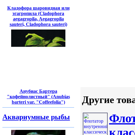
Кладофора шаровидная или
эгагропила (Cladophora
aegagropila, Aegagropila
sauteri, Cladophora sauteri)
Анубиас Бартера
"кофейнолистный" (Anubias
Другие тов
barteri var. "Coffeefolia")
Флот
Аквариумные рыбы
кла