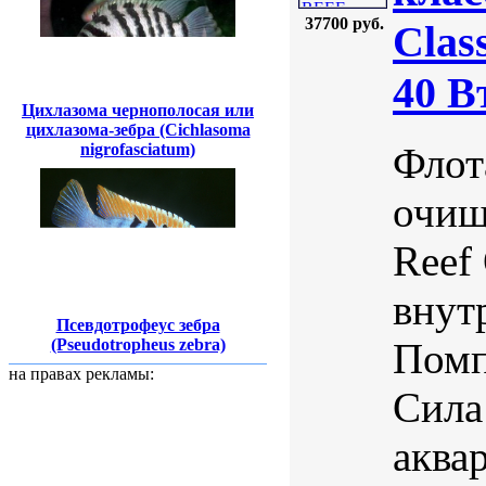
37700 руб.
Clas
40 В
Цихлазома чернополосая или
цихлазома-зебра (Cichlasoma
Флот
nigrofasciatum)
очищ
Reef
внут
Псевдотрофеус зебра
Помп
(Pseudotropheus zebra)
на правах рекламы:
Сила
аква