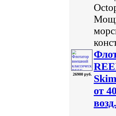
Octo
Мощн
морс
конст
Флот
REE
26900 руб.
Skim
от 4
возд