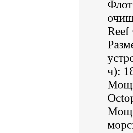
Флот
очищ
Reef
Разм
устр
ч): 
Мощн
Octo
Мощн
морс