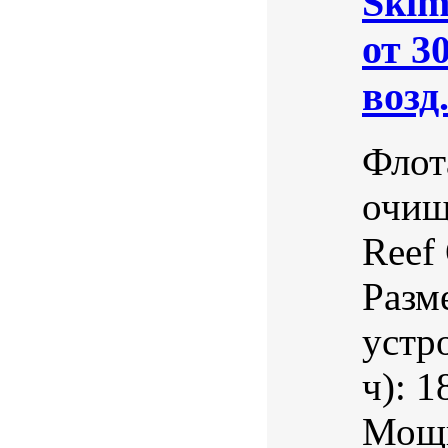
Skim
от 3
возд
Флот
очищ
Reef
Разм
устр
ч): 
Мощн