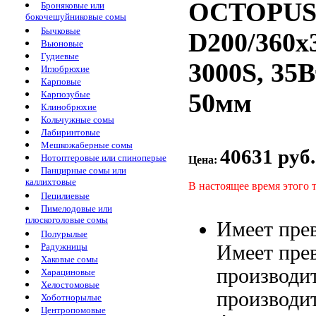
OCTOPUS 
Броняковые или
бокочешуйниковые сомы
Бычковые
D200/360x
Вьюновые
Гудиевые
3000S, 35В
Иглобрюхие
Карповые
Карпозубые
50мм
Клинобрюхие
Кольчужные сомы
Лабиринтовые
Мешкожаберные сомы
40631 руб.
Нотоптеровые или спиноперые
Цена:
Панцирные сомы или
каллихтовые
В настоящее время этого 
Пецилиевые
Пимелодовые или
плоскоголовые сомы
Имеет пре
Полурылые
Имеет пре
Радужницы
Хаковые сомы
производи
Харациновые
Хелостомовые
производи
Хоботнорылые
Центропомовые