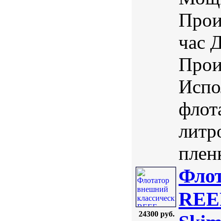
Прои
час 
Прои
Испо
флот
литр
пленк
Флот
REE
24300 руб.