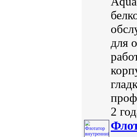
Aqua
белк
обсл
для 
рабо
корп
глад
проф
2 год
Флот