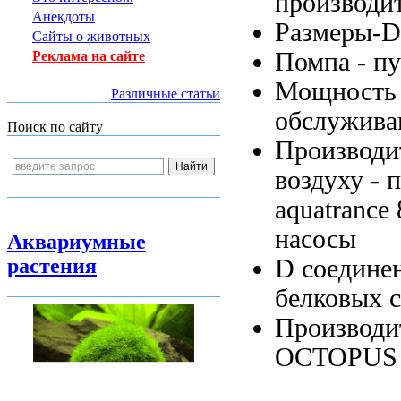
производи
Анекдоты
Размеры-D
Сайты о животных
Помпа -
пу
Реклама на сайте
Мощность
Различные статьи
обслужива
Поиск по сайту
Производи
воздуху -
п
aquatrance
насосы
Аквариумные
D соедине
растения
белковых 
Производи
OCTOPU