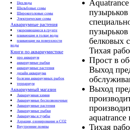
Aquatranc
Цихлиды
Шильбовые сомы
пузырьков
Широкоголовые сомы
Электрические сомы
специальн
Аквариумные растения
пузырьков 
укореняющиеся в грунте
плавающие в толще воды
белковых 
плавающие на поверхности
воды
Тихая раб
Книги по аквариумистике
про аквариум
Прост в
об
аквариумные рыбки
Выход пре
аквариумные растения
дизайн аквариума
обслужив
болезни аквариумных рыбок
террариум
Выход пре
Аквариумный магазин
Аквариумная химия
производит
Аквариумные беспозвоночные
производит
Аквариумные растения
Аквариумные рыбки
aquatrance
Аквариумы и тумбы
Аэрация, озонирование и CO2
Тихая раб
Внутренние помпы