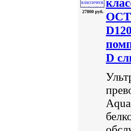
кла
27800 руб.
OCTO
D120
помп
D сл
Ульт
прев
Aqua
белк
обсл