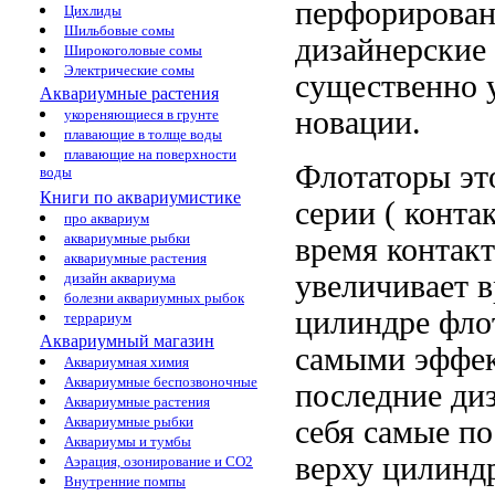
перфорирован
Цихлиды
Шильбовые сомы
дизайнерские
Широкоголовые сомы
Электрические сомы
существенно 
Аквариумные растения
новации.
укореняющиеся в грунте
плавающие в толще воды
плавающие на поверхности
Флотаторы э
воды
Книги по аквариумистике
серии (
конта
про аквариум
аквариумные рыбки
время контак
аквариумные растения
увеличивает в
дизайн аквариума
болезни аквариумных рыбок
цилиндре фло
террариум
Аквариумный магазин
самыми эффе
Аквариумная химия
Аквариумные беспозвоночные
последние ди
Аквариумные растения
Аквариумные рыбки
себя самые п
Аквариумы и тумбы
верху цилинд
Аэрация, озонирование и CO2
Внутренние помпы