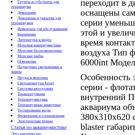
переходит в
д
Грунты и субстраты для
террариума
оснащены са
Декорации
Декорации и укрытия для
серии
уменьша
террариумов
Инвентарь для обслуживания
этой
и увелич
Кормление
Литература и видео
время контак
Морская аквариумистика
воздуха
Тип ф
Морские беспозвоночные
Морские рыбы
6000int Моде
Освещение
Подводные светильники и
лампы
Особенность 
Пруды и фонтаны
Светоарматура Juwel
серии -
флота
Системы автодолива
Терморегуляция
внутренний П
Террариумистика
аквариума об
Террариумные животные
Тестирование воды
380х310х620
с
Фильтрация и стерилизация
Экзотические птицы
blaster
габари
Статьи по аквариумистике
Это интересно...