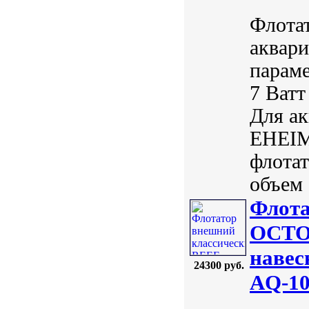
Флотат
аквари
параме
7 Ватт
Для ак
EHEIM
флотат
объем 
Флота
OCTO
навес
24300 руб.
AQ-10