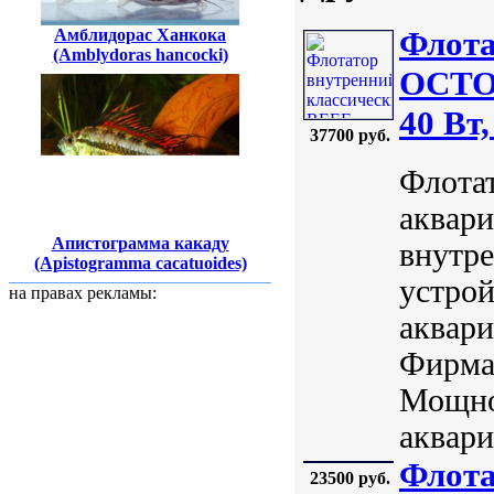
Флота
Амблидорас Ханкока
(Amblydoras hancocki)
OCTOP
40 Вт,
37700 руб.
Флота
аквари
Апистограмма какаду
внутре
(Apistogramma cacatuoides)
устрой
на правах рекламы:
аквари
Фирма:
Мощно
аквари
Флота
23500 руб.