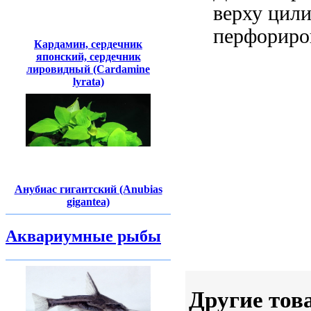
верху цил
перфориро
Кардамин, сердечник
японский, сердечник
лировидный (Cardamine
lyrata)
Анубиас гигантский (Anubias
gigantea)
Аквариумные рыбы
Другие тов