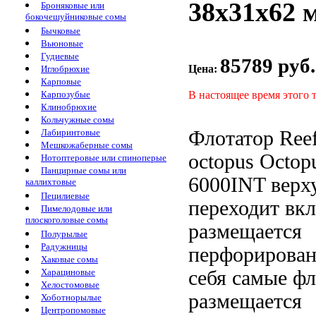
38х31х62 
Броняковые или
бокочешуйниковые сомы
Бычковые
Вьюновые
Гудиевые
85789 руб.
Цена:
Иглобрюхие
Карповые
В настоящее время этого 
Карпозубые
Клинобрюхие
Кольчужные сомы
Флотатор Ree
Лабиринтовые
Мешкожаберные сомы
octopus
Octop
Нотоптеровые или спиноперые
Панцирные сомы или
6000INT
верх
каллихтовые
Пецилиевые
переходит
вкл
Пимелодовые или
плоскоголовые сомы
размещается
Полурылые
Радужницы
перфорирован
Хаковые сомы
себя самые
фл
Харациновые
Хелостомовые
размещается
Хоботнорылые
Центропомовые