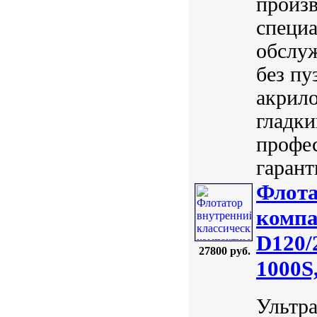
произв
специа
обслуж
без пу
акрил
гладки
профес
гарант
Флота
компа
D120/
27800 руб.
1000S,
Ультр