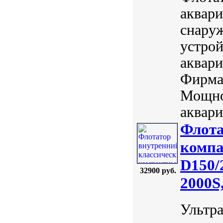
аквари
снаруж
устрой
аквари
Фирма:
Мощно
аквари
Флота
компа
D150/
32900 руб.
2000S,
Ультр