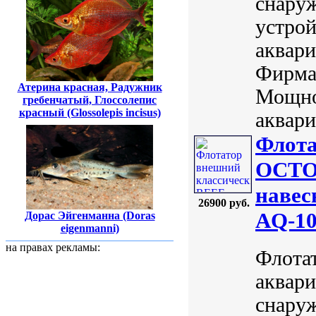
снаруж
устрой
аквари
Фирма:
Атерина красная, Радужник
Мощно
гребенчатый, Глоссолепис
красный (Glossolepis incisus)
аквари
Флота
OCTO
навес
26900 руб.
AQ-10
Дорас Эйгенманна (Doras
eigenmanni)
на правах рекламы:
Флота
аквари
снаруж