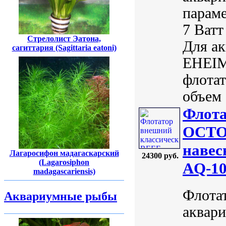
параме
7 Ватт
Стрелолист Эатона,
Для ак
сагиттария (Sagittaria eatoni)
EHEIM
флотат
объем 
Флота
OCTO
навес
Лагаросифон мадагаскарский
24300 руб.
(Lagarosiphon
AQ-10
madagascariensis)
Флота
Аквариумные рыбы
аквари