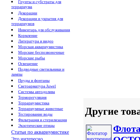
Грунты и субстраты для
террариума
Декорации
Декорации и укрытия для
террариумов
Инвентарь для обслуживания
Кормление
Литература и видео
Морская аквариумистика
Морские беспозвоночные
Морские рыбы
Освещение
Подводные светильники и
лампы
Пруды и фонтаны
Светоарматура Juwel
Системы автодолива
Терморегуляция
Террариумистика
Другие тов
Террариумные животные
Тестирование воды
Фильтрация и стерилизация
Экзотические птицы
Флота
Статьи по аквариумистике
OCTOP
Это интересно...