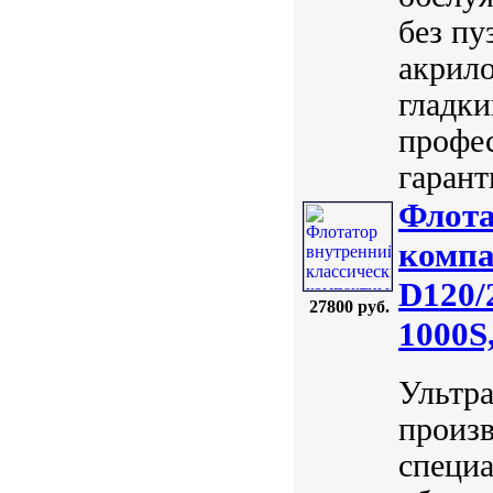
без пу
акрил
гладки
профес
гарант
Флота
компа
D120/
27800 руб.
1000S,
Ультр
произв
специа