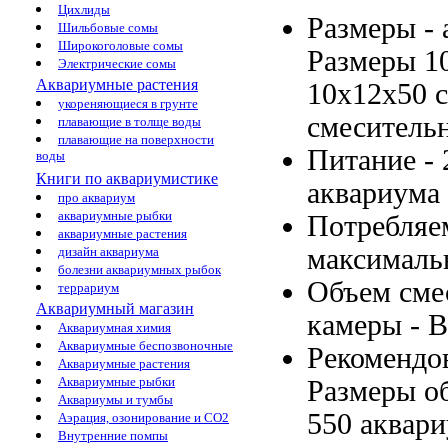
Цихлиды
Размеры -
Шильбовые сомы
Широкоголовые сомы
Размеры 1
Электрические сомы
Аквариумные растения
10х12х50 
укореняющиеся в грунте
смеситель
плавающие в толще воды
плавающие на поверхности
Питание - 
воды
Книги по аквариумистике
аквариума
про аквариум
аквариумные рыбки
Потребляе
аквариумные растения
максималь
дизайн аквариума
болезни аквариумных рыбок
Объем сме
террариум
Аквариумный магазин
камеры -
В
Аквариумная химия
Аквариумные беспозвоночные
Рекомендо
Аквариумные растения
Аквариумные рыбки
Размеры
об
Аквариумы и тумбы
550
аквари
Аэрация, озонирование и CO2
Внутренние помпы