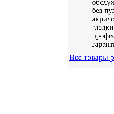
обслуж
без пу
акрил
гладки
профес
гарант
Все товары 