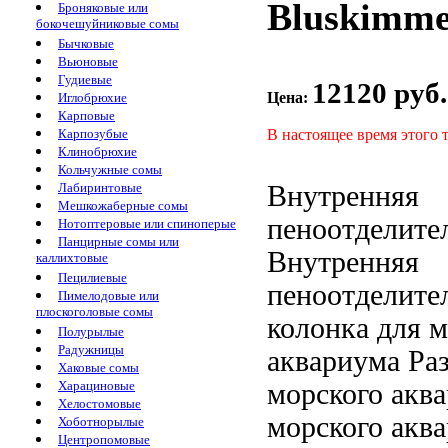
Bluskimme
Броняковые или
бокочешуйниковые сомы
Бычковые
Вьюновые
Гудиевые
12120 руб.
Цена:
Иглобрюхие
Карповые
В настоящее время этого 
Карпозубые
Клинобрюхие
Кольчужные сомы
Внутренняя
Лабиринтовые
Мешкожаберные сомы
пеноотделите
Нотоптеровые или спиноперые
Панцирные сомы или
Внутренняя
каллихтовые
Пецилиевые
пеноотделите
Пимелодовые или
плоскоголовые сомы
колонка для
м
Полурылые
Радужницы
аквариума Ра
Хаковые сомы
морского акв
Харациновые
Хелостомовые
морского акв
Хоботнорылые
Центропомовые