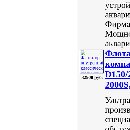
устрой
аквари
Фирма:
Мощно
аквари
Флота
компа
D150/
32900 руб.
2000S,
Ультр
произв
специа
обслуж