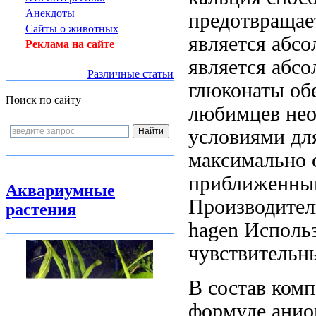
Анекдоты
предотвраща
Сайты о животных
является абс
Реклама на сайте
является абс
Различные статьи
глюконаты
об
Поиск по сайту
любимцев не
условиями д
максимально
приближенны
Аквариумные
Производитель
растения
hagen Использ
чувствительн
В состав
комп
формуле анио