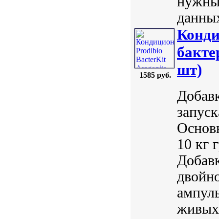
нужны
данных
Конди
бакте
шт)
1585 руб.
Добавк
запуск
Основн
10 кг 
Добавк
двойно
ампулы
живых 