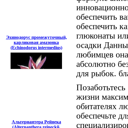
инновационно
обеспечить в
обеспечить
ка
глюконаты и
Эхинодорус промежуточный,
карликовая амазонка
осадки Данны
(Echinodorus intermedius)
любимцев
она
абсолютно бе
для рыбок.
бл
Позаботьтесь
жизни макси
обитателях
лю
обеспечьте
дл
Альтернантера Рейнека
специализиро
(Alternanthera reineckii,