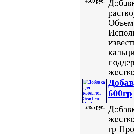
Добавк
4500 руб.
раство
Объем:
Исполь
извест
кальци
поддер
жестко
Добав
600гр
Добав
2495 руб.
жестко
гр Про