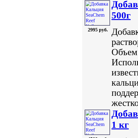
Добав
500г
Добавк
2995 руб.
раство
Объем:
Исполь
извест
кальци
поддер
жестко
Добав
1 кг