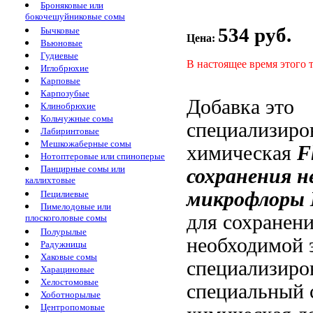
Броняковые или
бокочешуйниковые сомы
534 руб.
Бычковые
Цена:
Вьюновые
Гудиевые
В настоящее время этого 
Иглобрюхие
Карповые
Карпозубые
Добавка
это
Клинобрюхие
Кольчужные сомы
специализиро
Лабиринтовые
Мешкожаберные сомы
химическая
F
Нотоптеровые или спиноперые
Панцирные сомы или
сохранения н
каллихтовые
микрофлоры
Пецилиевые
Пимелодовые или
для сохранен
плоскоголовые сомы
Полурылые
необходимой
Радужницы
Хаковые сомы
специализиро
Харациновые
Хелостомовые
специальный 
Хоботнорылые
Центропомовые