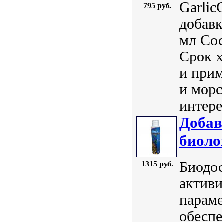
Garlic
795 руб.
добавк
мл Сос
Срок 
и прим
и морс
интере
Добав
биоло
Биодос
1315 руб.
активи
параме
обесп