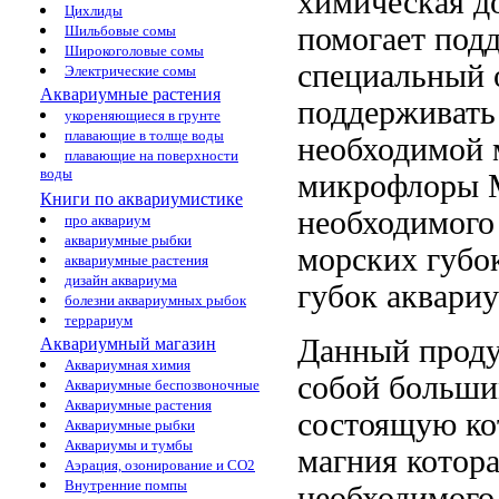
химическая д
Цихлиды
помогает под
Шильбовые сомы
Широкоголовые сомы
специальный
Электрические сомы
Аквариумные растения
поддерживать
укореняющиеся в грунте
плавающие в толще воды
необходимой
плавающие на поверхности
воды
микрофлоры 
Книги по аквариумистике
необходимог
про аквариум
аквариумные рыбки
морских губо
аквариумные растения
дизайн аквариума
губок
аквариу
болезни аквариумных рыбок
террариум
Данный прод
Аквариумный магазин
Аквариумная химия
собой
больши
Аквариумные беспозвоночные
Аквариумные растения
состоящую
ко
Аквариумные рыбки
Аквариумы и тумбы
магния котора
Аэрация, озонирование и CO2
Внутренние помпы
необходимого