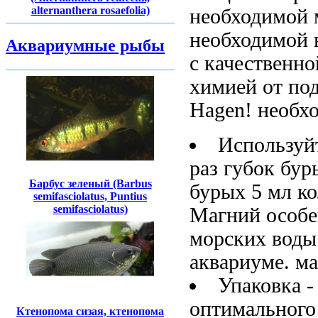
alternanthera rosaefolia)
необходимой
необходимой
Аквариумные рыбы
с качественн
химией от
по
Hagen!
необх
Используй
раз
губок бур
Барбус зеленый (Barbus
бурых
5 мл
ко
semifasciolatus, Puntius
semifasciolatus)
Магний особе
морских
воды
аквариуме.
ма
Упаковка 
оптимального
Ктенопома сизая, ктенопома