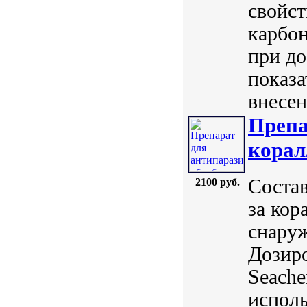
свойст
карбон
при до
показа
внесен
Препа
корал
Состав
2100 руб.
за кор
снаруж
Дозиро
Seach
исполь