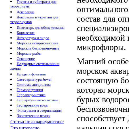
Грунты и субстраты для
террариума
оптимального
Декорации
состав
для оп
Декорации и укрытия для
террариумов
специализиро
Инвентарь для обслуживания
Кормление
необходимой
Литература и видео
Морская аквариумистика
микрофлоры.
Морские беспозвоночные
Морские рыбы
Освещение
Магний особ
Подводные светильники и
морском аква
лампы
Пруды и фонтаны
состоящую
бо
Светоарматура Juwel
Системы автодолива
которая
морск
Терморегуляция
Террариумистика
бурых водоро
Террариумные животные
Тестирование воды
беспозвоночн
Фильтрация и стерилизация
Экзотические птицы
способствует
Статьи по аквариумистике
кальция
спос
Это интересно...