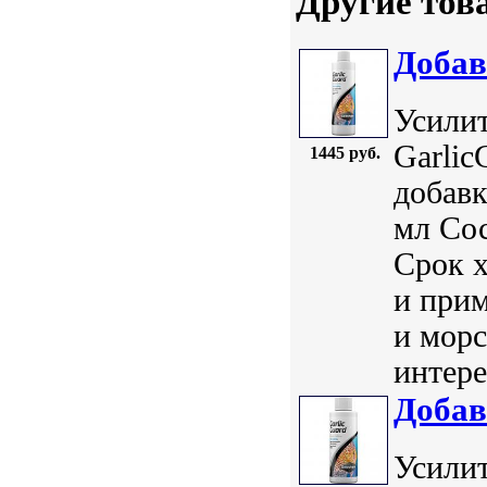
Другие тов
Добав
Усилит
Garlic
1445 руб.
добавк
мл Сос
Срок 
и прим
и морс
интере
Добав
Усилит