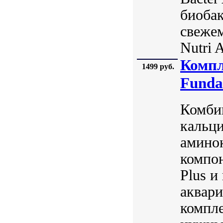
биобак
свеже
Nutri A
Компл
1499 руб.
Funda
Комби
кальц
амино
компон
Plus и
аквар
компле