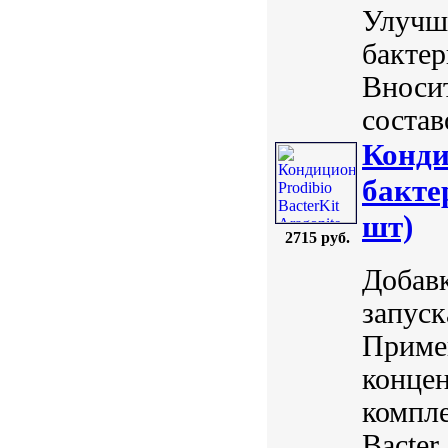
Улучш
бакте
Вноси
состав
Конди
бакте
шт)
2715 руб.
Добавк
запуск
Примен
конце
компл
Bacte