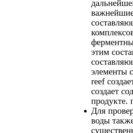
дальнейше
важнейши
составля
комплексов
ферментны
этим сост
составляю
элементы
reef созда
создает
сод
продукте.
Для прове
воды
такж
существе