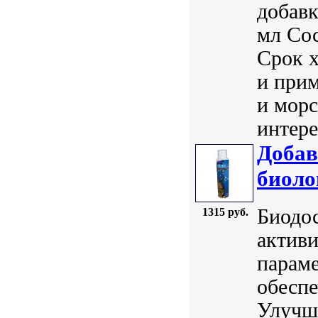
добавк
мл Сос
Срок 
и прим
и морс
интере
Добав
биоло
Биодос
1315 руб.
активи
параме
обесп
Улучш