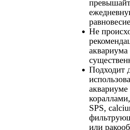
превышайт
ежедневну
равновеси
Не происх
рекоменда
аквариума
существен
Подходит 
использов
аквариуме
кораллами
SPS,
calci
фильтрую
или ракоо