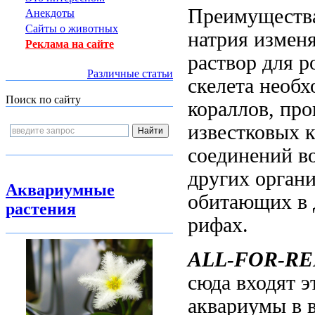
Преимуществ
Анекдоты
Сайты о животных
натрия изме
Реклама на сайте
раствор
для р
Различные статьи
скелета
необх
Поиск по сайту
кораллов,
про
известковых 
соединений
во
других орган
Аквариумные
обитающих в
растения
рифах.
ALL-FOR-R
сюда входят
э
аквариумы
в 