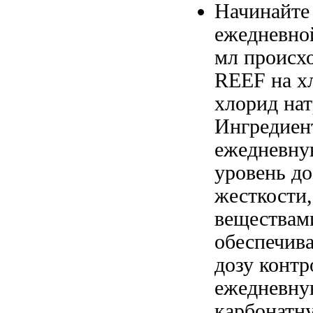
Начинайте
ежедневно
мл
происх
REEF на
х
хлорид на
Ингредиен
ежедневну
уровень
до
жесткости
веществам
обеспечив
дозу контр
ежедневну
карбонатн