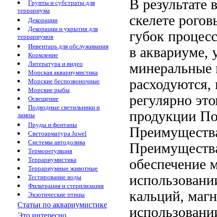
В результате
Грунты и субстраты для
террариума
скелете рогов
Декорации
Декорации и укрытия для
губок
процесс
террариумов
Инвентарь для обслуживания
в аквариуме,
Кормление
Литература и видео
минеральные
Морская аквариумистика
расходуются,
Морские беспозвоночные
Морские рыбы
регулярно
это
Освещение
Подводные светильники и
продукции По
лампы
Пруды и фонтаны
Преимуществ
Светоарматура Juwel
Системы автодолива
Преимуществ
Терморегуляция
Террариумистика
обеспечение 
Террариумные животные
использовани
Тестирование воды
Фильтрация и стерилизация
кальций, маг
Экзотические птицы
Статьи по аквариумистике
использовани
Это интересно...