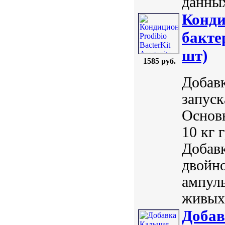
данных
Конди
бакте
шт)
1585 руб.
Добавк
запуск
Основн
10 кг 
Добавк
двойно
ампулы
живых 
Добав