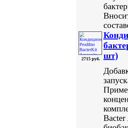
бакте
Вноси
состав
Конди
бакте
шт)
2715 руб.
Добавк
запуск
Примен
конце
компл
Bacte
биобак