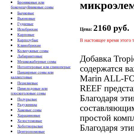
микроэле
Броняковые или
бокочешуйниковые сомы
Бычковые
Вьюновые
Гудиевые
2160 руб.
Цена:
Иглобрюхие
Карповые
В настоящее время этого 
Карпозубые
Клинобрюхие
Кольчужные сомы
Добавка Trop
Лабиринтовые
Мешкожаберные сомы
содержатся в
Нотоптеровые или спиноперые
Панцирные сомы или
Marin ALL-F
каллихтовые
Пецилиевые
REEF предста
Пимелодовые или
плоскоголовые сомы
Благодаря эт
Полурылые
Радужницы
составляющи
Хаковые сомы
простой
комп
Харациновые
Хелостомовые
Благодаря эт
Хоботнорылые
Центропомовые