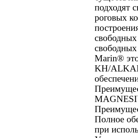
подходят
с
роговых ко
построени
свободных
свободных
Marin®
эт
KH/ALKAL
обеспечен
Преимущес
MAGNESI
Преимущес
Полное об
при исполь