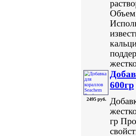
раство
Объем:
Исполь
извест
кальци
поддер
жестко
Добав
600гр
Добав
2495 руб.
жестко
гр Про
свойст