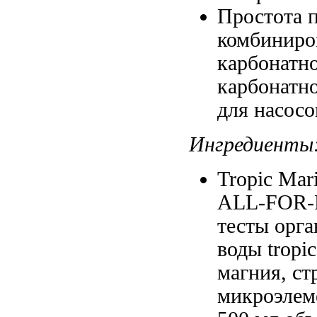
Простота 
комбиниро
карбонатн
карбонатн
для насосо
Ингредиенты
Tropic Ma
ALL-FOR-
тесты
орга
воды tropi
магния, с
микроэлем