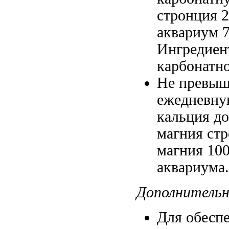
стронция 2
аквариум
7
Ингредиент
карбонатн
Не превы
ежедневн
кальция
до
магния ст
магния
100
аквариума
Дополнительн
Для обесп