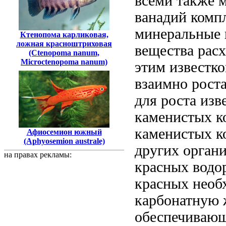
всеми
также 
ванадий
компл
минеральные 
Ктенопома карликовая,
ложная красноштриховая
вещества рас
(Ctenopoma nanum,
Microctenopoma nanum)
этим
известко
взаимно
роста
для роста изв
каменистых к
каменистых к
Афиосемион южный
(Aphyosemion australe)
других орган
на правах рекламы:
красных водо
красных
необ
карбонатную 
обеспечивающ