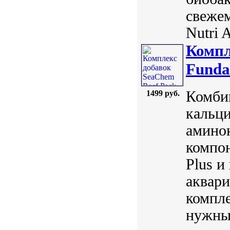
свеже
Nutri A
Компл
Funda
Комби
1499 руб.
кальц
амино
компон
Plus и
аквар
компле
нужны