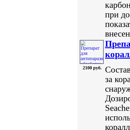
карбон
при до
показа
внесен
Препа
корал
Состав
2100 руб.
за кор
снаруж
Дозиро
Seach
исполь
коралл