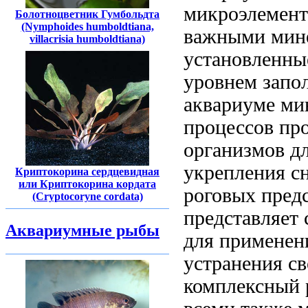
микроэлемент
Болотноцветник Гумбольдта
(Nymphoides humboldtiana,
важными мин
villacrisia humboldtiana)
установленны
уровнем запо
аквариуме ми
процессов пр
организмов
дл
укрепления
с
Криптокорина сердцевидная
или Криптокорина кордата
роговых
пред
(Cryptocoryne cordata)
представляет 
Аквариумные рыбы
для
применен
устранения с
комплексный 