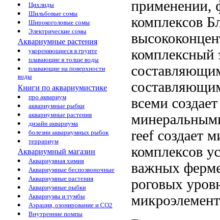
применении,
Цихлиды
Шильбовые сомы
комплексов Б
Широкоголовые сомы
Электрические сомы
высококонце
Аквариумные растения
комплексный
укореняющиеся в грунте
плавающие в толще воды
составляющи
плавающие на поверхности
воды
составляющим
Книги по аквариумистике
про аквариум
всеми
создае
аквариумные рыбки
аквариумные растения
минеральны
дизайн аквариума
reef создает
ми
болезни аквариумных рыбок
террариум
комплексов
ус
Аквариумный магазин
Аквариумная химия
важных ферм
Аквариумные беспозвоночные
Аквариумные растения
роговых
уровн
Аквариумные рыбки
микроэлемен
Аквариумы и тумбы
Аэрация, озонирование и CO2
Внутренние помпы