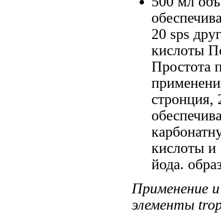
500 мл
объ
обеспечив
20
sps др
кислоты П
Простота 
применени
стронция,
обеспечи
карбонатн
кислоты
и
йода.
обра
Применение 
элементы trop