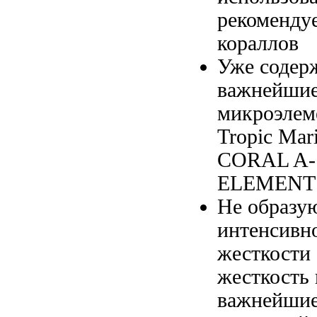
рекоменду
кораллов
Уже содер
важнейши
микроэлем
Tropic Ma
CORAL A
ELEMENT
Не образу
интенсивн
жесткости
жесткость
важнейшие