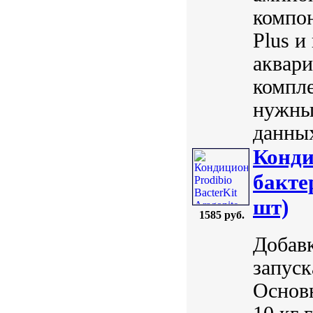
компон
Plus и
аквар
компле
нужны
данных
Конди
бакте
шт)
1585 руб.
Добавк
запуск
Основн