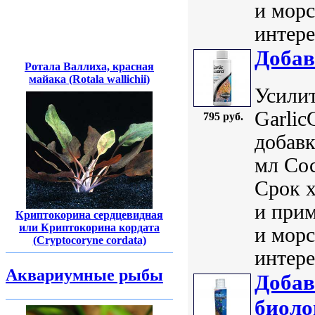
и морс
интере
Добав
Ротала Валлиха, красная
майака (Rotala wallichii)
Усилит
Garlic
795 руб.
добавк
мл Сос
Срок 
и прим
Криптокорина сердцевидная
или Криптокорина кордата
и морс
(Cryptocoryne cordata)
интере
Аквариумные рыбы
Добав
биоло