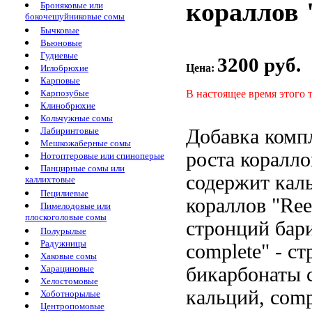
кораллов "
Броняковые или
бокочешуйниковые сомы
Бычковые
Вьюновые
Гудиевые
3200 руб.
Цена:
Иглобрюхие
Карповые
В настоящее время этого 
Карпозубые
Клинобрюхие
Кольчужные сомы
Добавка комп
Лабиринтовые
Мешкожаберные сомы
роста коралло
Нотоптеровые или спиноперые
Панцирные сомы или
содержит кал
каллихтовые
Пецилиевые
кораллов "Re
Пимелодовые или
плоскоголовые сомы
стронций бар
Полурылые
Радужницы
complete" -
ст
Хаковые сомы
бикарбонаты
с
Харациновые
Хелостомовые
кальций,
comp
Хоботнорылые
Центропомовые