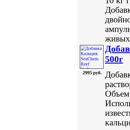
10 кг 
Добавк
двойно
ампулы
живых 
Добав
500г
Добавк
2995 руб.
раство
Объем:
Исполь
извест
кальци