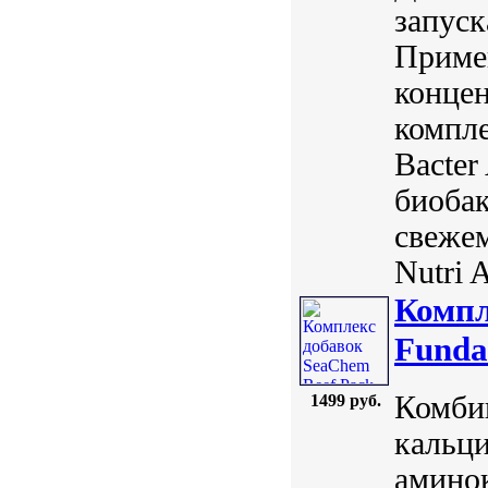
запуск
Примен
конце
компл
Bacte
биобак
свеже
Nutri A
Компл
Funda
Комби
1499 руб.
кальц
амино