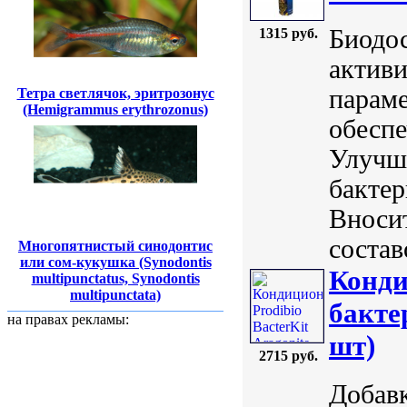
Биодос
1315 руб.
активи
параме
Тетра светлячок, эритрозонус
(Hemigrammus erythrozonus)
обесп
Улучш
бакте
Вноси
состав
Многопятнистый синодонтис
или сом-кукушка (Synodontis
Конди
multipunctatus, Synodontis
multipunctata)
бакте
на правах рекламы:
шт)
2715 руб.
Добавк