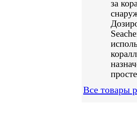
за кор
снаруж
Дозиро
Seach
исполь
коралл
назнач
просте
Все товары 