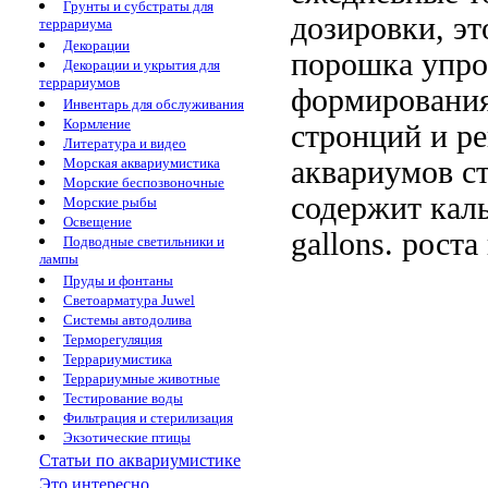
Грунты и субстраты для
дозировки, э
террариума
Декорации
порошка упр
Декорации и укрытия для
террариумов
формирования
Инвентарь для обслуживания
Кормление
стронций
и ре
Литература и видео
аквариумов
с
Морская аквариумистика
Морские беспозвоночные
содержит кал
Морские рыбы
Освещение
gallons.
роста 
Подводные светильники и
лампы
Пруды и фонтаны
Светоарматура Juwel
Системы автодолива
Терморегуляция
Террариумистика
Террариумные животные
Тестирование воды
Фильтрация и стерилизация
Экзотические птицы
Статьи по аквариумистике
Это интересно...