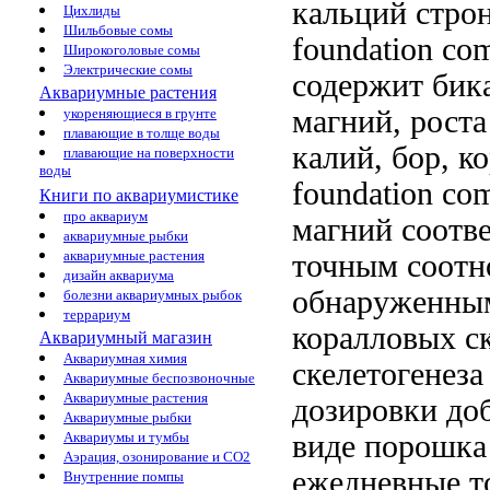
кальций
строн
Цихлиды
Шильбовые сомы
foundation com
Широкоголовые сомы
Электрические сомы
содержит
бика
Аквариумные растения
магний,
роста
укореняющиеся в грунте
плавающие в толще воды
калий, бор,
ко
плавающие на поверхности
воды
foundation com
Книги по аквариумистике
про аквариум
магний
соотве
аквариумные рыбки
аквариумные растения
точным соот
дизайн аквариума
обнаруженны
болезни аквариумных рыбок
террариум
коралловых с
Аквариумный магазин
Аквариумная химия
скелетогенеза
Аквариумные беспозвоночные
Аквариумные растения
дозировки
доб
Аквариумные рыбки
виде порошк
Аквариумы и тумбы
Аэрация, озонирование и CO2
ежедневные
т
Внутренние помпы