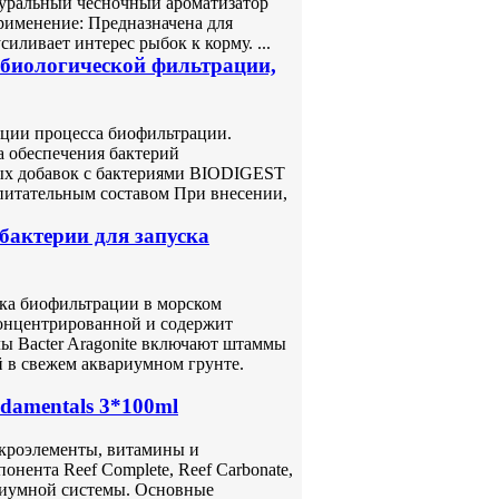
туральный чесночный ароматизатор
рименение: Предназначена для
ливает интерес рыбок к корму. ...
 биологической фильтрации,
ации процесса биофильтрации.
а обеспечения бактерий
ых добавок с бактериями BIODIGEST
итательным составом При внесении,
 бактерии для запуска
ска биофильтрации в морском
концентрированной и содержит
ы Bacter Aragonite включают штаммы
 в свежем аквариумном грунте.
damentals 3*100ml
кроэлементы, витамины и
нента Reef Complete, Reef Carbonate,
ариумной системы. Основные