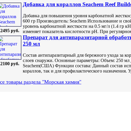
Добавка для кораллов Seachem Reef Build
Добавка для повышения уровня карбонатной жесткос
600 гр Производитель: Seachem Использование и сво
уровень карбонатной жесткости на 0.5 мг/л (1.4 гр кН
2495 руб.
изменяет показатель кислотности pH. При регулярном
Препарат для антипаразитарной обработ
250 мл
Состав антипаразитарный для бережного ухода за к
слоев снаружи. Основные параметры: Объем: 250 мл Д
2100 руб.
Seachem(США) Функции состава: Данный состав исп
кораллов, так и для профилактического назначения. У
се товары раздела "Морская химия"