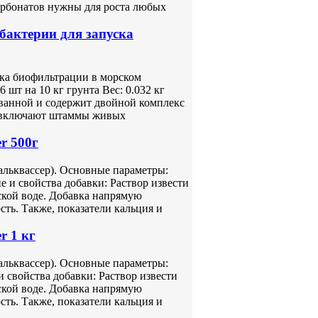
арбонатов нужны для роста любых
 бактерии для запуска
ска биофильтрации в морском
 шт на 10 кг грунта Вес: 0.032 кг
ванной и содержит двойной комплекс
e включают штаммы живых
r 500г
кальквассер). Основные параметры:
 и свойства добавки: Раствор извести
ской воде. Добавка напрямую
ть. Также, показатели кальция и
r 1 кг
кальквассер). Основные параметры:
 свойства добавки: Раствор извести
ской воде. Добавка напрямую
ть. Также, показатели кальция и