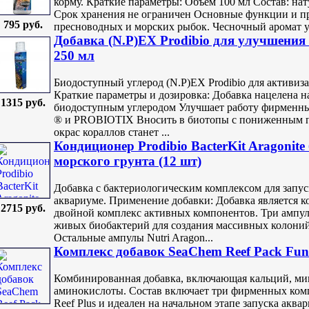
корму. Краткие параметры: Объем 100 мл Состав: на
Срок хранения не ограничен Основные функции и п
795 руб.
пресноводных и морских рыбок. Чесночный аромат уси
Добавка (N.P)EX Prodibio для улучшения
250 мл
Биодоступный углерод (N.P)EX Prodibio для активиз
Краткие параметры и дозировка: Добавка нацелена н
1315 руб.
биодоступным углеродом Улучшает работу фирменн
® и PROBIOTIX Вносить в биотопы с пониженным п
окрас кораллов станет ...
Кондиционер Prodibio BacterKit Aragonite
морского грунта (12 шт)
Добавка с бактериологическим комплексом для запу
аквариуме. Применение добавки: Добавка является 
2715 руб.
двойной комплекс активных компонентов. Три ампул
живых биобактерий для создания массивных колоний
Остальные ампулы Nutri Aragon...
Комплекс добавок SeaChem Reef Pack Fun
Комбинированная добавка, включающая кальций, ми
аминокислоты. Состав включает три фирменных компо
Reef Plus и идеален на начальном этапе запуска акв