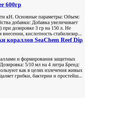
er 600гр
ти кH. Основные параметры: Объем:
йства добавки: Добавка увеличивает
) при дозировке 3 гр на 150 л. Не
 внесении, кислотность стабилизир...
ки кораллов SeaChem Reef Dip
ораллами и формирования защитных
озировка: 5/10 мл на 4 литра Бренд:
ользуют как в целях излечения живых
даляет грибки, бактерии и простейш...