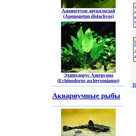
Апоногетон двуколосый
(Aponogeton distachyos)
Эхинодорус Ашерсона
(Echinodorus aschersonianus)
В
Аквариумные рыбы