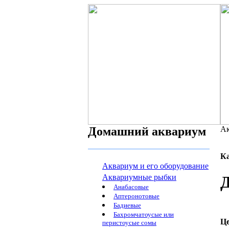
Домашний аквариум
Ак
К
Аквариум и его оборудование
Аквариумные рыбки
Д
Анабасовые
Аптеронотовые
Бадиевые
Бахромчатоусые или
Ц
перистоусые сомы