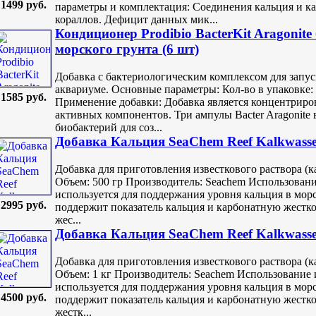
1499 руб.
параметры и комплектация: Соединения кальция и к
кораллов. Дефицит данных мик...
Кондиционер Prodibio BacterKit Aragonite
морского грунта (6 шт)
Добавка с бактериологическим комплексом для запу
аквариуме. Основные параметры: Кол-во в упаковке: 6
1585 руб.
Применение добавки: Добавка является концентриро
активных компонентов. Три ампулы Bacter Aragonit
биобактерий для соз...
Добавка Кальция SeaChem Reef Kalkwasse
Добавка для приготовления известкового раствора (
Объем: 500 гр Производитель: Seachem Использование
используется для поддержания уровня кальция в мор
2995 руб.
поддержит показатель кальция и карбонатную жесткос
жес...
Добавка Кальция SeaChem Reef Kalkwasse
Добавка для приготовления известкового раствора (
Объем: 1 кг Производитель: Seachem Использование и
используется для поддержания уровня кальция в мор
4500 руб.
поддержит показатель кальция и карбонатную жесткос
жестк...