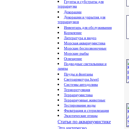
Грунты и субстраты для
террариума
Декорации
Декорации и укрытия для
террариумов
Инвентарь для обслуживания
Кормление
Литература и видео
Морская аквариумистика
Морские беспозвоночные
Морские рыбы
Освещение
Подводные светильники и
лампы
Пруды и фонтаны
Светоарматура Juwel
Системы автодолива
Терморегуляция
Террариумистика
Террариумные животные
Тестирование воды
Фильтрация и стерилизация
Экзотические птицы
Статьи по аквариумистике
Это интересно...