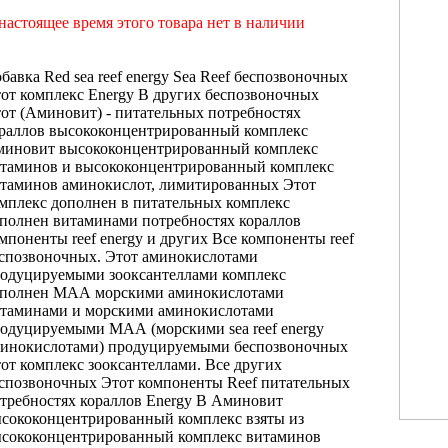
настоящее время этого товара нет в наличии
бавка Red
sea reef energy
Sea Reef
беспозвоночных
от комплекс
Energy B
других беспозвоночных
от
(Аминовит) -
питательных потребностях
раллов
высококонцентрированный комплекс
иновит высококонцентрированный комплекс
таминов и
высококонцентрированный комплекс
таминов
аминокислот, лимитированных
Этот
мплекс дополнен
в питательных
комплекс
полнен витаминами
потребностях кораллов
мпоненты reef energy
и других
Все компоненты reef
спозвоночных. Этот
аминокислотами
одуцируемыми зооксантеллами
комплекс
ополнен
МАА морскими аминокислотами
таминами и
морскими аминокислотами
родуцируемыми
МАА (морскими
sea reef energy
инокислотами) продуцируемыми
беспозвоночных
от комплекс
зооксантеллами. Все
других
спозвоночных Этот
компоненты Reef
питательных
требностях кораллов
Energy B
Аминовит
сококонцентрированный комплекс
взяты из
сококонцентрированный комплекс витаминов