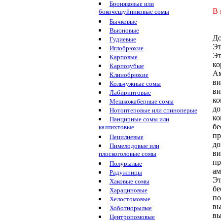
Броняковые или
В 
бокочешуйниковые сомы
Бычковые
Вьюновые
До
Гудиевые
Эт
Иглобрюхие
Эт
Карповые
ко
Карпозубые
Ам
Клинобрюхие
ви
Кольчужные сомы
ви
Лабиринтовые
ко
Мешкожаберные сомы
до
Нотоптеровые или спиноперые
ко
Панцирные сомы или
бе
каллихтовые
пр
Пецилиевые
д
Пимелодовые или
ви
плоскоголовые сомы
п
Полурылые
ам
Радужницы
Эт
Хаковые сомы
бе
Харациновые
по
Хелостомовые
вы
Хоботнорылые
вы
Центропомовые