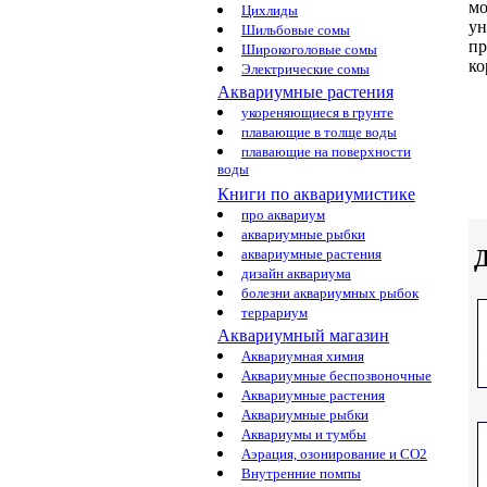
мо
Цихлиды
у
Шильбовые сомы
пр
Широкоголовые сомы
ко
Электрические сомы
Аквариумные растения
укореняющиеся в грунте
плавающие в толще воды
плавающие на поверхности
воды
Книги по аквариумистике
про аквариум
аквариумные рыбки
Д
аквариумные растения
дизайн аквариума
болезни аквариумных рыбок
террариум
Аквариумный магазин
Аквариумная химия
Аквариумные беспозвоночные
Аквариумные растения
Аквариумные рыбки
Аквариумы и тумбы
Аэрация, озонирование и CO2
Внутренние помпы