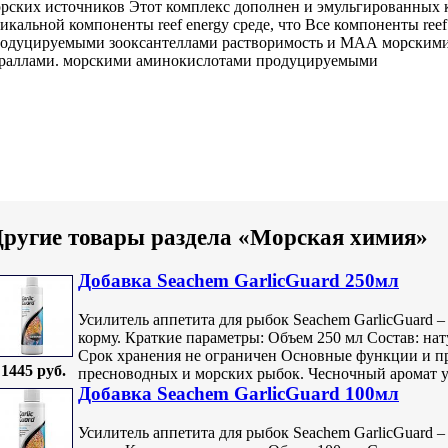
рских источников
Этот комплекс дополнен
и эмульгированных
никальной
компоненты reef energy
среде, что
Все компоненты reef
одуцируемыми зооксантеллами
растворимость и
МАА морскими
раллами.
морскими аминокислотами продуцируемыми
ругие товары раздела «Морская химия»
Добавка Seachem GarlicGuard 250мл
Усилитель аппетита для рыбок Seachem GarlicGuard 
корму. Краткие параметры: Объем 250 мл Состав: на
Срок хранения не ограничен Основные функции и п
1445 руб.
пресноводных и морских рыбок. Чесночный аромат уси
Добавка Seachem GarlicGuard 100мл
Усилитель аппетита для рыбок Seachem GarlicGuard 