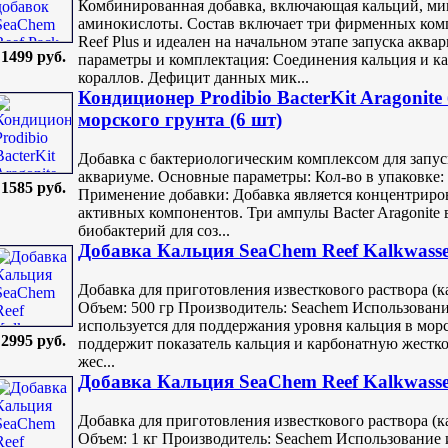
Комбинированная добавка, включающая кальций, ми
аминокислоты. Состав включает три фирменных компо
Reef Plus и идеален на начальном этапе запуска акв
1499 руб.
параметры и комплектация: Соединения кальция и к
кораллов. Дефицит данных мик...
Кондиционер Prodibio BacterKit Aragonite
морского грунта (6 шт)
Добавка с бактериологическим комплексом для запу
аквариуме. Основные параметры: Кол-во в упаковке: 6
1585 руб.
Применение добавки: Добавка является концентриро
активных компонентов. Три ампулы Bacter Aragonit
биобактерий для соз...
Добавка Кальция SeaChem Reef Kalkwasse
Добавка для приготовления известкового раствора (
Объем: 500 гр Производитель: Seachem Использование
используется для поддержания уровня кальция в мор
2995 руб.
поддержит показатель кальция и карбонатную жесткос
жес...
Добавка Кальция SeaChem Reef Kalkwasse
Добавка для приготовления известкового раствора (
Объем: 1 кг Производитель: Seachem Использование и