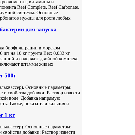
кроэлементы, витамины и
нента Reef Complete, Reef Carbonate,
ариумной системы. Основные
арбонатов нужны для роста любых
 бактерии для запуска
ска биофильтрации в морском
 шт на 10 кг грунта Вес: 0.032 кг
ванной и содержит двойной комплекс
e включают штаммы живых
r 500г
кальквассер). Основные параметры:
 и свойства добавки: Раствор извести
ской воде. Добавка напрямую
ть. Также, показатели кальция и
r 1 кг
кальквассер). Основные параметры:
 свойства добавки: Раствор извести