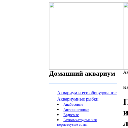
Домашний аквариум
Ак
К
Аквариум и его оборудование
Аквариумные рыбки
П
Анабасовые
и
Аптеронотовые
Бадиевые
Бахромчатоусые или
перистоусые сомы