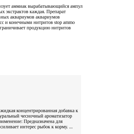
изует аммиак вырабатывающийся
ампул
ых экстрактов
каждая. Препарат
вных аквариумов аквариумов
сс
и конечными
нитритов stop ammo
граничивает продукцию нитритов
– жидкая концентрированная добавка к
туральный чесночный ароматизатор
рименение: Предназначена для
ливает интерес рыбок к корму. ...