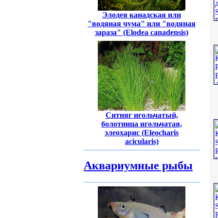
Элодея канадская или
"водяная чума" или "водяная
зараза" (Elodea canadensis)
Ситняг игольчатый,
болотница игольчатая,
элеохарис (Eleocharis
acicularis)
Аквариумные рыбы