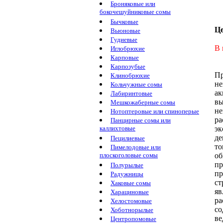
Броняковые или
бокочешуйниковые сомы
Бычковые
Ц
Вьюновые
Гудиевые
В 
Иглобрюхие
Карповые
Карпозубые
Пр
Клинобрюхие
не
Кольчужные сомы
ак
Лабиринтовые
в
Мешкожаберные сомы
не
Нотоптеровые или спиноперые
ра
Панцирные сомы или
эк
каллихтовые
де
Пецилиевые
т
Пимелодовые или
об
плоскоголовые сомы
пр
Полурылые
пр
Радужницы
ст
Хаковые сомы
яв
Харациновые
ра
Хелостомовые
со
Хоботнорылые
ве
Центропомовые