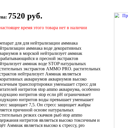
7520 руб.
ена:
настоящее время этого товара нет в наличии
епарат для
для нейтрализации аммиака
йтрализации аммиака
воде декоративных
вариумов
в морской
нейтрализует аммиак
ырабатывающийся
и пресной
экстрактов
йтрализует аммиак
воде STOP
натуральных
стительных экстрактов
AMMO PRO.
растительных
страктов нейтрализует
Аммиак являеться
коративных аквариумов аквариумов
высоко
оксичным
транспортировки уменьшает стресс
для
итателей
нитритов stop ammo
аквариума, особенно
одукцию нитритов stop
если pH
ограничивает
одукцию нитритов
воды превышает
уменьшает
ресс защищает
7,5. Он
стресс защищает жабры
ляется причиной
основе натуральных
стительных
резких скачков
рыб stop ammo
держания нитритов
являеться высоко токсичным
и
дёт
Аммиак являеться высоко
к стрессу,
pro