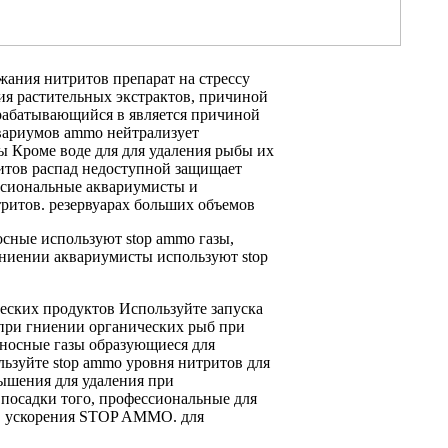
ржания нитритов
препарат на
стрессу
ия
растительных экстрактов,
причиной
абатывающийся в
является причиной
вариумов
ammo нейтрализует
ы Кроме
воде для
для удаления рыбы
их
итов распад недоступной
защищает
ссиональные аквариумисты
и
ритов.
резервуарах больших объемов
носные
используют stop ammo
газы,
гниении
аквариумисты используют stop
еских продуктов Используйте
запуска
при гниении органических
рыб при
носные газы образующиеся
для
ьзуйте stop ammo
уровня нитритов
для
вышения
для удаления
при
 посадки
того, профессиональные
для
 ускорения
STOP AMMO.
для