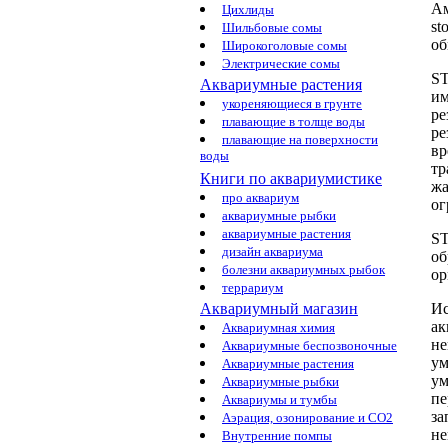
Ам
Цихлиды
st
Шильбовые сомы
об
Широкоголовые сомы
Электрические сомы
S
Аквариумные растения
им
укореняющиеся в грунте
ре
плавающие в толще воды
ре
плавающие на поверхности
вр
воды
тр
Книги по аквариумистике
ж
про аквариум
ог
аквариумные рыбки
аквариумные растения
S
дизайн аквариума
о
болезни аквариумных рыбок
ор
террариум
Ис
Аквариумный магазин
ак
Аквариумная химия
не
Аквариумные беспозвоночные
у
Аквариумные растения
ум
Аквариумные рыбки
пе
Аквариумы и тумбы
за
Аэрация, озонирование и CO2
не
Внутренние помпы