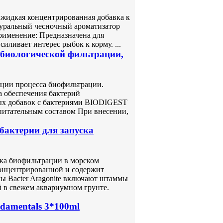
– жидкая концентрированная добавка к
туральный чесночный ароматизатор
рименение: Предназначена для
ливает интерес рыбок к корму. ...
 биологической фильтрации,
ации процесса биофильтрации.
а обеспечения бактерий
ых добавок с бактериями BIODIGEST
итательным составом При внесении,
 бактерии для запуска
ска биофильтрации в морском
концентрированной и содержит
ы Bacter Aragonite включают штаммы
 в свежем аквариумном грунте.
damentals 3*100ml