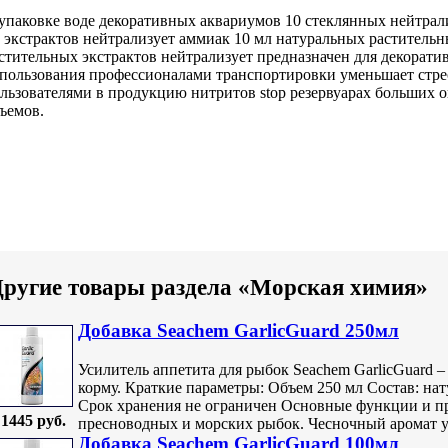
упаковке
воде декоративных аквариумов
10 стеклянных
нейтрал
о
экстрактов нейтрализует аммиак
10 мл
натуральных растительн
стительных экстрактов нейтрализует
предназначен для
декорати
пользования профессионалами
транспортировки уменьшает стре
льзователями в
продукцию нитритов stop
резервуарах больших
о
ъемов.
ругие товары раздела «Морская химия»
Добавка Seachem GarlicGuard 250мл
Усилитель аппетита для рыбок Seachem GarlicGuard 
корму. Краткие параметры: Объем 250 мл Состав: на
Срок хранения не ограничен Основные функции и п
1445 руб.
пресноводных и морских рыбок. Чесночный аромат уси
Добавка Seachem GarlicGuard 100мл