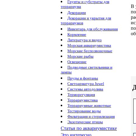
Грунты и субстраты для
В 
террариума
п
Декорации
ра
Декорации и укрытия для
ис
террариумов
по
Инвентарь для обслуживания
об
Кормление
Литература и видео
Морская аквариумистика
Морские беспозвоночные
Морские рыбы
Освещение
Подводные светильники и
лампы
Пруды и фонтаны
Светоарматура Juwel
Д
Системы автодолива
Терморегуляция
Террариумистика
Террариумные животные
Тестирование воды
Фильтрация и стерилизация
Экзотические птицы
Статьи по аквариумистике
Это интересно...