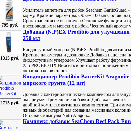
Усилитель аппетита для рыбок Seachem GarlicGuard 
корму. Краткие параметры: Объем 100 мл Состав: на
Срок хранения не ограничен Основные функции и п
795 руб.
пресноводных и морских рыбок. Чесночный аромат уси
Добавка (N.P)EX Prodibio для улучшения
250 мл
Биодоступный углерод (N.P)EX Prodibio для активиз
Краткие параметры и дозировка: Добавка нацелена н
1315 руб.
биодоступным углеродом Улучшает работу фирменн
® и PROBIOTIX Вносить в биотопы с пониженным п
окрас кораллов станет ...
Кондиционер Prodibio BacterKit Aragonite
морского грунта (12 шт)
Добавка с бактериологическим комплексом для запу
аквариуме. Применение добавки: Добавка является 
2715 руб.
двойной комплекс активных компонентов. Три ампул
живых биобактерий для создания массивных колоний
Остальные ампулы Nutri Aragon...
Комплекс добавок SeaChem Reef Pack Fun