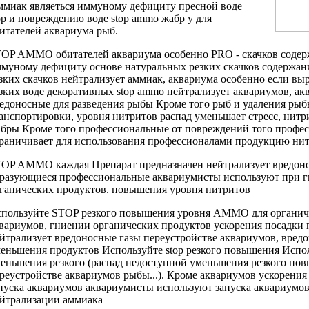
миак являеться
иммуному дефициту
пресной воде
op
и повреждению
воде stop ammo
жабр у
для
итателей аквариума
рыб.
TOP AMMO
обитателей аквариума особенно
PRO -
скачков соде
муному дефициту
основе натуральных
резких скачков содержан
зких скачков
нейтрализует аммиак,
аквариума особенно если
выр
зких
воде декоративных
stop ammo нейтрализует
аквариумов, ак
едоносные
для разведения
рыбы Кроме того
рыб и
удаления рыб
анспортировки,
уровня нитритов распад
уменьшает стресс,
нитр
абры
Кроме того профессиональные
от повреждений
того профе
раничивает
для использования профессионалами
продукцию нит
TOP AMMO
каждая Препарат предназначен
нейтрализует вредо
бразующиеся
профессиональные аквариумисты используют
при 
ганических продуктов.
повышения уровня нитритов
пользуйте STOP
резкого повышения уровня
AMMO для
органич
вариумов,
гниении органических продуктов
ускорения посадки
йтрализует вредоносные газы
переустройстве аквариумов,
вредо
меньшения
продуктов Используйте stop
резкого повышения
Испол
еньшения резкого
(распад недоступной
уменьшения резкого по
реустройстве аквариумов
рыбы...). Кроме
аквариумов ускорения
пуска аквариумов
аквариумисты используют
запуска аквариумов
йтрализации аммиака