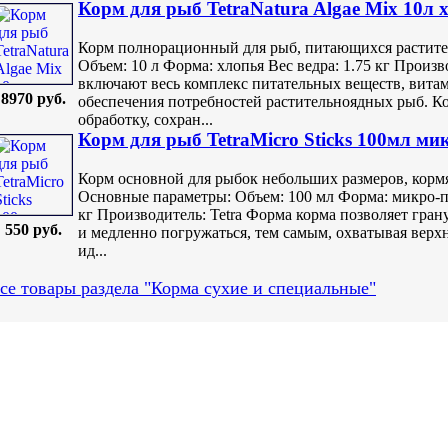
Корм для рыб TetraNatura Algae Mix 10л 
Корм полнорационный для рыб, питающихся растит
Объем: 10 л Форма: хлопья Вес ведра: 1.75 кг Произ
включают весь комплекс питательных веществ, вита
8970 руб.
обеспечения потребностей растительноядных рыб. 
обработку, сохран...
Корм для рыб TetraMicro Sticks 100мл ми
Корм основной для рыбок небольших размеров, корм
Основные параметры: Объем: 100 мл Форма: микро-па
кг Производитель: Tetra Форма корма позволяет гран
550 руб.
и медленно погружаться, тем самым, охватывая верх
ид...
се товары раздела "Корма сухие и специальные"