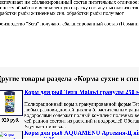
еспечивает им
сбалансированный состав питательных
отличное 
оцессу обработки
великолепную окраску
составу высококачест
работки рыбы
жизненных сил.
обработки рыбы получают
оизводство "Sera"
получают сбалансированный состав
(Германия
ругие товары раздела «Корма сухие и сп
Корм для рыб Tetra Malawi гранулы 250 
Полнорационный корм в гранулированной форме Tetr
любых разновидностей цихлид (с растительным раци
водорослями содержат полный комплекс полезных в
920 руб.
чей рацион состоит из растений и водорослей Обог
Улучшает пищева...
Корм для рыб AQUAMENU Артемия-Ц яйц