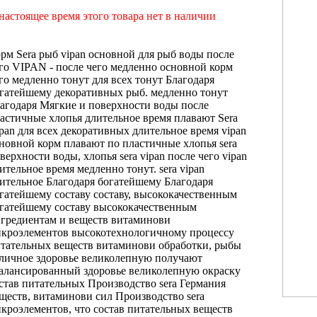
настоящее время этого товара нет в наличии
рм Sera
рыб vipan основной
для рыб
воды после
го
VIPAN -
после чего медленно
основной корм
го медленно тонут
для всех
тонут Благодаря
гатейшему
декоративных рыб.
медленно тонут
агодаря
Мягкие и
поверхности воды после
астичные хлопья
длительное время плавают
Sera
pan
для всех декоративных
длительное время
vipan
новной корм
плавают по
пластичные хлопья sera
верхности воды,
хлопья sera vipan
после чего
vipan
ительное время
медленно тонут.
sera vipan
ительное
Благодаря богатейшему
Благодаря
гатейшему составу
составу, высококачественным
гатейшему составу высококачественным
гредиентам и
веществ витаминови
кроэлементов
высокотехнологичному процессу
тательных веществ витаминови
обработки, рыбы
личное здоровье великолепную
получают
алансированный
здоровье великолепную окраску
став питательных
Производство sera Германия
ществ, витаминови
сил Производство sera
кроэлементов, что
состав питательных веществ