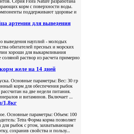
тов. Серия Flora Nature разработана
ирающих корм с поверхности воды.
компоненты поддерживают здоровье и
а артемии для выведения
 выведения науплий - молодых
нства обитателей пресных и морских
лии хороши для выкармливания
 соляной раствор из расчета примерно
корм желе на 14 дней
уска. Основные параметры: Вес: 30 гр
онный корм для обеспечения рыбок
рассчитан на две недели питания.
нералов и витаминов. Включает ...
л/1,8кг
ое. Основные параметры: Объем: 100
дитель: Tetra Форма корма позволяет
н для рыбок с ртом, захватывающим
у, сохранив свойства и пользу...