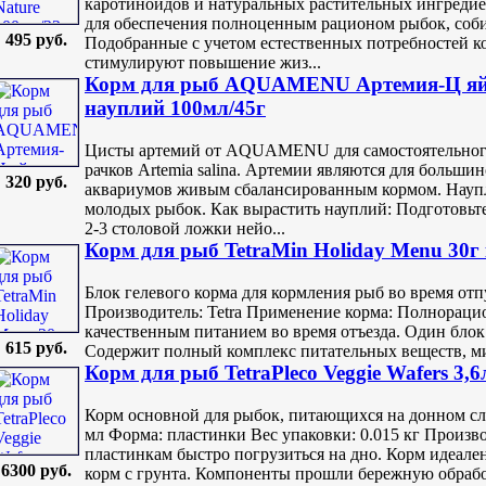
каротиноидов и натуральных растительных ингредиен
для обеспечения полноценным рационом рыбок, соб
495 руб.
Подобранные с учетом естественных потребностей 
стимулируют повышение жиз...
Корм для рыб AQUAMENU Артемия-Ц яйц
науплий 100мл/45г
Цисты артемий от AQUAMENU для самостоятельного
рачков Artemia salina. Артемии являются для больши
320 руб.
аквариумов живым сбалансированным кормом. Науп
молодых рыбок. Как вырастить науплий: Подготовьте
2-3 столовой ложки нейо...
Корм для рыб TetraMin Holiday Menu 30г 
Блок гелевого корма для кормления рыб во время отп
Производитель: Tetra Применение корма: Полнораци
качественным питанием во время отъезда. Один блок 
615 руб.
Содержит полный комплекс питательных веществ, ми
Корм для рыб TetraPleco Veggie Wafers 3,6
Корм основной для рыбок, питающихся на донном сл
мл Форма: пластинки Вес упаковки: 0.015 кг Произво
пластинкам быстро погрузиться на дно. Корм идеале
6300 руб.
корм с грунта. Компоненты прошли бережную обработк