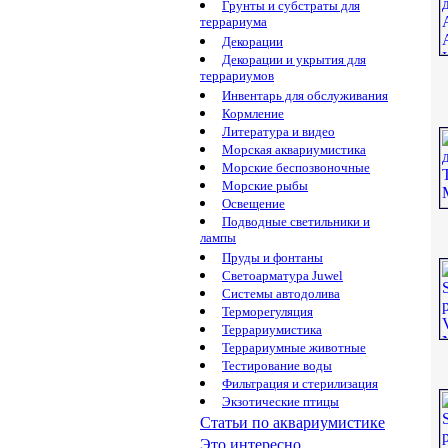
Грунты и субстраты для
террариума
Декорации
Декорации и укрытия для
террариумов
Инвентарь для обслуживания
Кормление
Литература и видео
Морская аквариумистика
Морские беспозвоночные
Морские рыбы
Освещение
Подводные светильники и
лампы
Пруды и фонтаны
Светоарматура Juwel
Системы автодолива
Терморегуляция
Террариумистика
Террариумные животные
Тестирование воды
Фильтрация и стерилизация
Экзотические птицы
Статьи по аквариумистике
Это интересно...