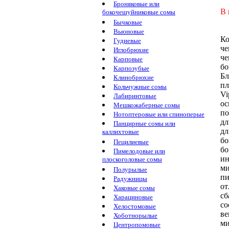
Броняковые или
В 
бокочешуйниковые сомы
Бычковые
Вьюновые
Ко
Гудиевые
че
Иглобрюхие
че
Карповые
бо
Карпозубые
Бл
Клинобрюхие
пл
Кольчужные сомы
Vi
Лабиринтовые
ос
Мешкожаберные сомы
по
Нотоптеровые или спиноперые
дл
Панцирные сомы или
дл
каллихтовые
бо
Пецилиевые
бо
Пимелодовые или
ин
плоскоголовые сомы
ми
Полурылые
пи
Радужницы
от
Хаковые сомы
сб
Харациновые
со
Хелостомовые
ве
Хоботнорылые
ми
Центропомовые