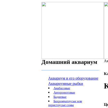
Домашний аквариум
Ак
К
Аквариум и его оборудование
Аквариумные рыбки
К
Анабасовые
Аптеронотовые
Бадиевые
Бахромчатоусые или
Ц
перистоусые сомы