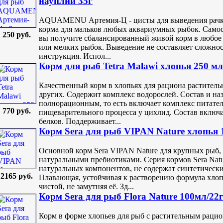
науплий 35г
AQUAMENU Артемия-Ц - цисты для выведения рачко
корма для мальков любых аквариумных рыбок. Самос
250 руб.
вы получите сбалансированный живой корм в любое 
или мелких рыбок. Выведение не составляет сложнос
инструкция. Испол...
Корм для рыб Tetra Malawi хлопья 250 мл
Качественный корм в хлопьях для рациона растител
других. Содержит комплекс водорослей. Состав и наз
полнорационным, то есть включает комплекс питател
770 руб.
пищеварительного процесса у цихлид. Состав включ
белков. Поддерживает...
Корм Sera для рыб VIPAN Nature xлопья 
Основной корм Sera VIPAN Nature для крупных рыб,
натуральными пребиотиками. Серия кормов Sera Nat
натуральных компонентов, не содержат синтетически
2165 руб.
Плавающая, устойчивая к растворению формула хлопь
чистой, не замутняя её. Зд...
Корм Sera для рыб Flora Nature 100мл/22
Корм в форме хлопьев для рыб с растительным раци