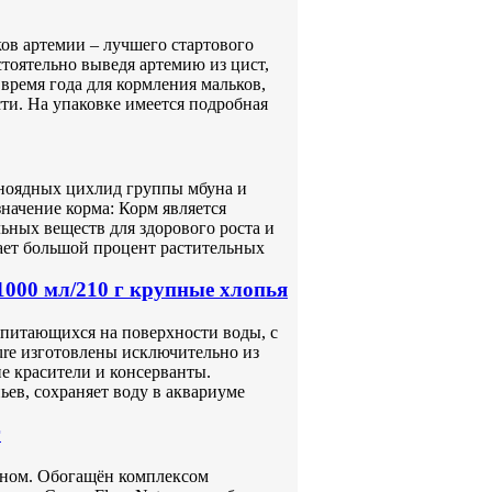
в артемии – лучшего стартового
тоятельно выведя артемию из цист,
время года для кормления мальков,
ти. На упаковке имеется подробная
ьноядных цихлид группы мбуна и
начение корма: Корм является
ьных веществ для здорового роста и
ает большой процент растительных
1000 мл/210 г крупные xлопья
 питающихся на поверхности воды, с
ure изготовлены исключительно из
е красители и консерванты.
ев, сохраняет воду в аквариуме
г
оном. Обогащён комплексом