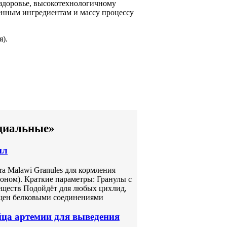
здоровье,
высокотехнологичному
венным ингредиентам
и массу
процессу
).
ециальные»
мл
a Malawi Granules для кормления
оном). Краткие параметры: Гранулы с
еществ Подойдёт для любых цихлид,
ащен белковыми соединениями
а артемии для выведения