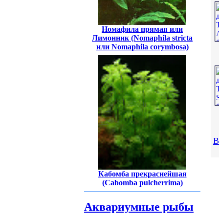
Номафила прямая или
Лимонник (Nomaphila stricta
или Nomaphila corymbosa)
В
Кабомба прекраснейшая
(Cabomba pulcherrima)
Аквариумные рыбы