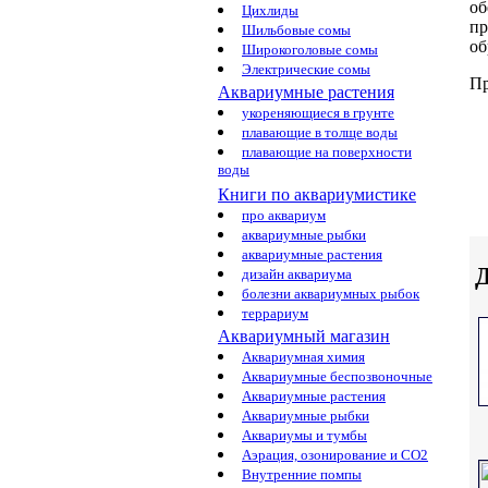
об
Цихлиды
пр
Шильбовые сомы
об
Широкоголовые сомы
Электрические сомы
Пр
Аквариумные растения
укореняющиеся в грунте
плавающие в толще воды
плавающие на поверхности
воды
Книги по аквариумистике
про аквариум
аквариумные рыбки
аквариумные растения
Д
дизайн аквариума
болезни аквариумных рыбок
террариум
Аквариумный магазин
Аквариумная химия
Аквариумные беспозвоночные
Аквариумные растения
Аквариумные рыбки
Аквариумы и тумбы
Аэрация, озонирование и CO2
Внутренние помпы