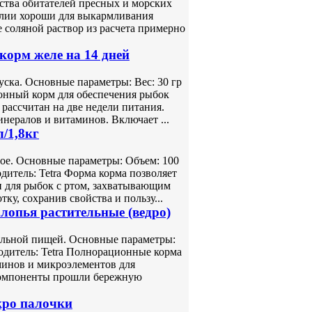
нства обитателей пресных и морских
лии хороши для выкармливания
 соляной раствор из расчета примерно
корм желе на 14 дней
уска. Основные параметры: Вес: 30 гр
онный корм для обеспечения рыбок
рассчитан на две недели питания.
нералов и витаминов. Включает ...
л/1,8кг
ое. Основные параметры: Объем: 100
дитель: Tetra Форма корма позволяет
н для рыбок с ртом, захватывающим
у, сохранив свойства и пользу...
хлопья растительные (ведро)
ельной пищей. Основные параметры:
водитель: Tetra Полнорационные корма
минов и микроэлементов для
Компоненты прошли бережную
кро палочки