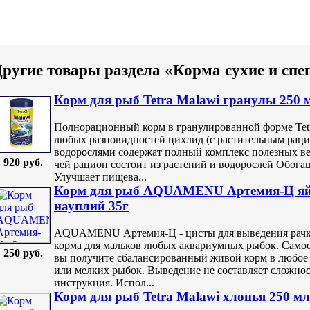
ругие товары раздела «Корма сухие и сп
Корм для рыб Tetra Malawi гранулы 250 
Полнорационный корм в гранулированной форме Tetr
любых разновидностей цихлид (с растительным раци
водорослями содержат полный комплекс полезных в
920 руб.
чей рацион состоит из растений и водорослей Обог
Улучшает пищева...
Корм для рыб AQUAMENU Артемия-Ц яйц
науплий 35г
AQUAMENU Артемия-Ц - цисты для выведения рачко
корма для мальков любых аквариумных рыбок. Самос
250 руб.
вы получите сбалансированный живой корм в любое 
или мелких рыбок. Выведение не составляет сложнос
инструкция. Испол...
Корм для рыб Tetra Malawi хлопья 250 мл