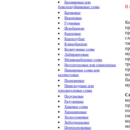
Броняковые или
В 
бокочешуйниковые сомы
Бычковые
Вьюновые
Ко
Гудиевые
пр
Иглобрюхие
пр
Карповые
с
Карпозубые
та
Клинобрюхие
пр
Кольчужные сомы
му
Лабиринтовые
п
Мешкожаберные сомы
тр
Нотоптеровые или спиноперые
пр
Панцирные сомы или
ко
каллихтовые
fl
Пецилиевые
му
Пимелодовые или
плоскоголовые сомы
Сп
Полурылые
ко
Радужницы
пр
Хаковые сомы
по
Харациновые
пи
Хелостомовые
ко
Хоботнорылые
мо
Центропомовые