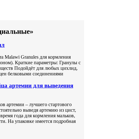
ециальные»
мл
a Malawi Granules для кормления
оном). Краткие параметры: Гранулы с
еществ Подойдёт для любых цихлид,
ащен белковыми соединениями
а артемии для выведения
в артемии – лучшего стартового
тоятельно выведя артемию из цист,
время года для кормления мальков,
ти. На упаковке имеется подробная