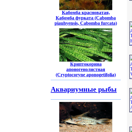
Кабомба красноватая,
Кабомба фурката (Cabomba
piauhyensis, Cabomba furcata)
Криптокорина
апоногенолистная
(Cryptocoryne aponogetifolia)
Аквариумные рыбы