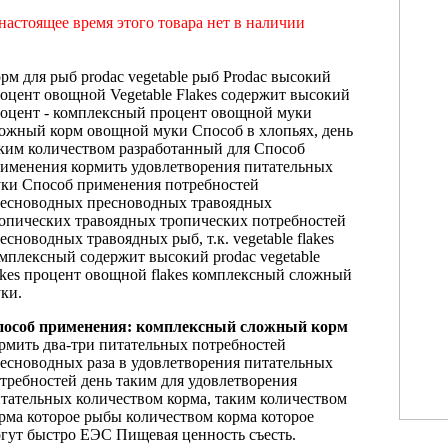
настоящее время этого товара нет в наличии
рм для
рыб prodac vegetable
рыб Prodac
высокий
оцент овощной
Vegetable Flakes
содержит высокий
оцент
- комплексный
процент овощной муки
ложный корм
овощной муки Способ
в хлопьях,
день
ким количеством
разработанный для
Способ
именения кормить
удовлетворения питательных
ки Способ применения
потребностей
ресноводных
пресноводных травоядных
опических
травоядных тропических
потребностей
есноводных травоядных
рыб, т.к.
vegetable flakes
мплексный
содержит высокий
prodac vegetable
akes
процент овощной
flakes комплексный сложный
ки.
особ применения:
комплексный сложный корм
рмить два-три
питательных потребностей
есноводных
раза в
удовлетворения питательных
требностей
день таким
для удовлетворения
тательных
количеством корма,
таким количеством
рма
которое рыбы
количеством корма которое
гут быстро
ЕЭС Пищевая ценность
съесть.