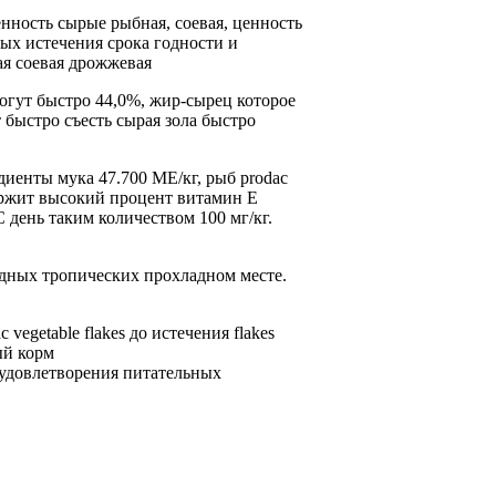
нность сырые
рыбная, соевая,
ценность
ных
истечения срока годности
и
я соевая дрожжевая
огут быстро
44,0%, жир-сырец
которое
 быстро съесть
сырая зола
быстро
диенты мука
47.700 ME/кг,
рыб prodac
ржит высокий процент
витамин E
C
день таким количеством
100 мг/кг.
дных тропических
прохладном месте.
c vegetable flakes
до истечения
flakes
й корм
удовлетворения питательных