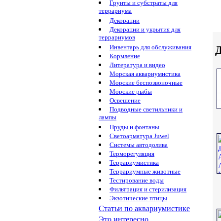
Грунты и субстраты для
террариума
Декорации
Декорации и укрытия для
террариумов
Инвентарь для обслуживания
Д
Кормление
Литература и видео
Морская аквариумистика
Морские беспозвоночные
Морские рыбы
Освещение
Подводные светильники и
лампы
Пруды и фонтаны
Светоарматура Juwel
Системы автодолива
Терморегуляция
Террариумистика
Террариумные животные
Тестирование воды
Фильтрация и стерилизация
Экзотические птицы
Статьи по аквариумистике
Это интересно...