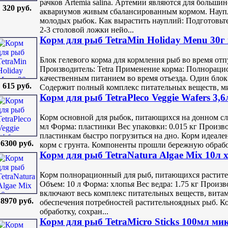
рачков Artemia salina. Артемии являются для больши
320 руб.
аквариумов живым сбалансированным кормом. Науп
молодых рыбок. Как вырастить науплий: Подготовьте
2-3 столовой ложки нейо...
Корм для рыб TetraMin Holiday Menu 30г 
Блок гелевого корма для кормления рыб во время отп
Производитель: Tetra Применение корма: Полнораци
качественным питанием во время отъезда. Один блок 
615 руб.
Содержит полный комплекс питательных веществ, ми
Корм для рыб TetraPleco Veggie Wafers 3,6
Корм основной для рыбок, питающихся на донном сл
мл Форма: пластинки Вес упаковки: 0.015 кг Произво
пластинкам быстро погрузиться на дно. Корм идеале
6300 руб.
корм с грунта. Компоненты прошли бережную обработк
Корм для рыб TetraNatura Algae Mix 10л 
Корм полнорационный для рыб, питающихся растит
Объем: 10 л Форма: хлопья Вес ведра: 1.75 кг Произ
включают весь комплекс питательных веществ, вита
8970 руб.
обеспечения потребностей растительноядных рыб. 
обработку, сохран...
Корм для рыб TetraMicro Sticks 100мл ми