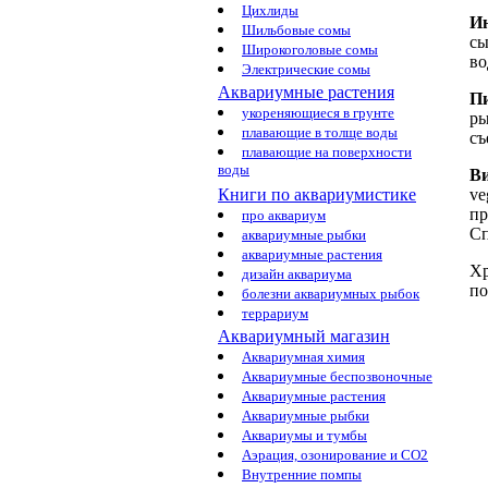
Цихлиды
И
Шильбовые сомы
сы
Широкоголовые сомы
во
Электрические сомы
Аквариумные растения
П
укореняющиеся в грунте
ры
плавающие в толще воды
съ
плавающие на поверхности
воды
В
ve
Книги по аквариумистике
пр
про аквариум
Сп
аквариумные рыбки
аквариумные растения
Хр
дизайн аквариума
по
болезни аквариумных рыбок
террариум
Аквариумный магазин
Аквариумная химия
Аквариумные беспозвоночные
Аквариумные растения
Аквариумные рыбки
Аквариумы и тумбы
Аэрация, озонирование и CO2
Внутренние помпы