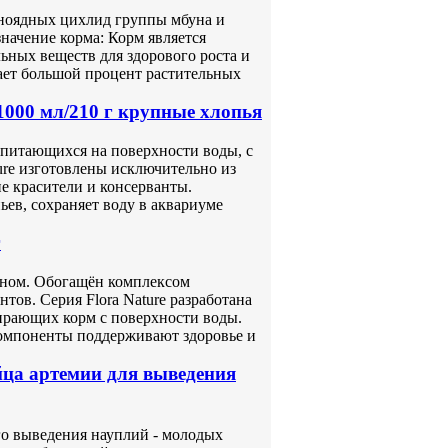
ьноядных цихлид группы мбуна и
начение корма: Корм является
ьных веществ для здорового роста и
ает большой процент растительных
1000 мл/210 г крупные xлопья
 питающихся на поверхности воды, с
ure изготовлены исключительно из
е красители и консерванты.
ев, сохраняет воду в аквариуме
г
оном. Обогащён комплексом
тов. Серия Flora Nature разработана
ирающих корм с поверхности воды.
компоненты поддерживают здоровье и
а артемии для выведения
 выведения науплий - молодых