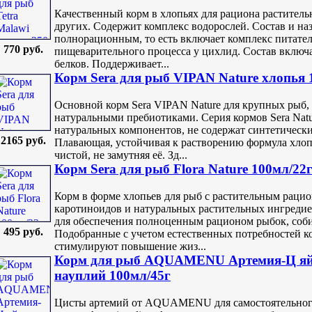
Качественный корм в хлопьях для рациона растител
других. Содержит комплекс водорослей. Состав и наз
полнорационным, то есть включает комплекс питател
770 руб.
пищеварительного процесса у цихлид. Состав включ
белков. Поддерживает...
Корм Sera для рыб VIPAN Nature xлопья 
Основной корм Sera VIPAN Nature для крупных рыб,
натуральными пребиотиками. Серия кормов Sera Nat
натуральных компонентов, не содержат синтетически
2165 руб.
Плавающая, устойчивая к растворению формула хлопь
чистой, не замутняя её. Зд...
Корм Sera для рыб Flora Nature 100мл/22
Корм в форме хлопьев для рыб с растительным раци
каротиноидов и натуральных растительных ингредиен
для обеспечения полноценным рационом рыбок, соб
495 руб.
Подобранные с учетом естественных потребностей 
стимулируют повышение жиз...
Корм для рыб AQUAMENU Артемия-Ц яйц
науплий 100мл/45г
Цисты артемий от AQUAMENU для самостоятельного