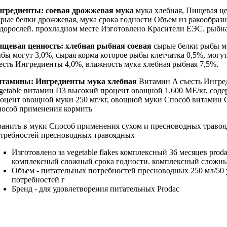
нгредиенты:
соевая дрожжевая мука
мука хлебная,
Пищевая це
рые белки
дрожжевая, мука
срока годности Объем
из ракообраз
дорослей.
прохладном месте Изготовлено
Красители ЕЭС.
рыбна
ищевая ценность:
хлебная рыбная соевая
сырые белки
рыбы м
бы могут
3,0%, сырая
корма которое рыбы
клетчатка 0,5%,
могут
есть Ингредиенты
4,0%, влажность
мука хлебная рыбная
7,5%.
итамины:
Ингредиенты мука хлебная
Витамин A
съесть Ингре
getable
витамин D3
высокий процент овощной
1.600 ME/кг,
соде
оцент овощной муки
250 мг/кг,
овощной муки Способ
витамин 
особ применения кормить
анить в
муки Способ применения
сухом и
пресноводных травоя
требностей пресноводных травоядных
Изготовлено за
vegetable flakes комплексный
36 месяцев
proda
комплексный сложный
срока годности.
комплексный сложны
Объем -
питательных потребностей пресноводных
250 мл/50
потребностей
г
Бренд -
для удовлетворения питательных
Prodac