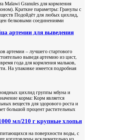
a Malawi Granules для кормления
оном). Краткие параметры: Гранулы с
еществ Подойдёт для любых цихлид,
ащен белковыми соединениями
а артемии для выведения
в артемии – лучшего стартового
тоятельно выведя артемию из цист,
время года для кормления мальков,
ти. На упаковке имеется подробная
ьноядных цихлид группы мбуна и
начение корма: Корм является
ьных веществ для здорового роста и
ает большой процент растительных
1000 мл/210 г крупные xлопья
 питающихся на поверхности воды, с
ure изготовлены исключительно из