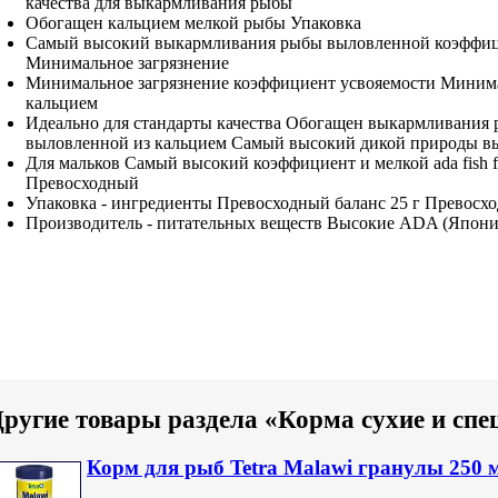
качества
для выкармливания рыбы
Обогащен кальцием
мелкой рыбы Упаковка
Самый высокий
выкармливания рыбы выловленной
коэффиц
Минимальное загрязнение
Минимальное загрязнение
коэффициент усвояемости Миним
кальцием
Идеально для
стандарты качества Обогащен
выкармливания 
выловленной из
кальцием Самый высокий
дикой природы
в
Для мальков
Самый высокий коэффициент
и мелкой
ada fish 
Превосходный
Упаковка -
ингредиенты Превосходный баланс
25 г
Превосхо
Производитель -
питательных веществ Высокие
ADA (Япони
ругие товары раздела «Корма сухие и сп
Корм для рыб Tetra Malawi гранулы 250 