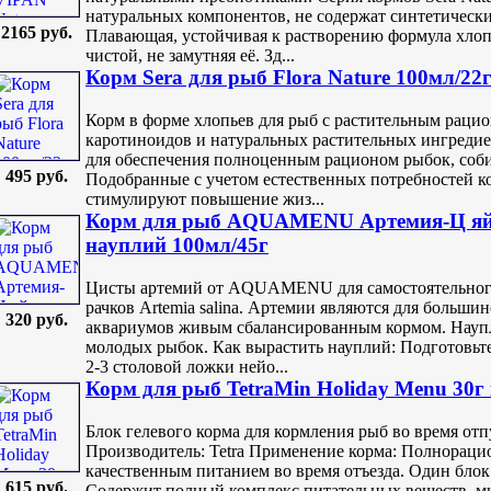
натуральных компонентов, не содержат синтетически
2165 руб.
Плавающая, устойчивая к растворению формула хлопь
чистой, не замутняя её. Зд...
Корм Sera для рыб Flora Nature 100мл/22
Корм в форме хлопьев для рыб с растительным раци
каротиноидов и натуральных растительных ингредиен
для обеспечения полноценным рационом рыбок, соб
495 руб.
Подобранные с учетом естественных потребностей 
стимулируют повышение жиз...
Корм для рыб AQUAMENU Артемия-Ц яйц
науплий 100мл/45г
Цисты артемий от AQUAMENU для самостоятельного
рачков Artemia salina. Артемии являются для больши
320 руб.
аквариумов живым сбалансированным кормом. Науп
молодых рыбок. Как вырастить науплий: Подготовьте
2-3 столовой ложки нейо...
Корм для рыб TetraMin Holiday Menu 30г 
Блок гелевого корма для кормления рыб во время отп
Производитель: Tetra Применение корма: Полнораци
качественным питанием во время отъезда. Один блок 
615 руб.
Содержит полный комплекс питательных веществ, ми