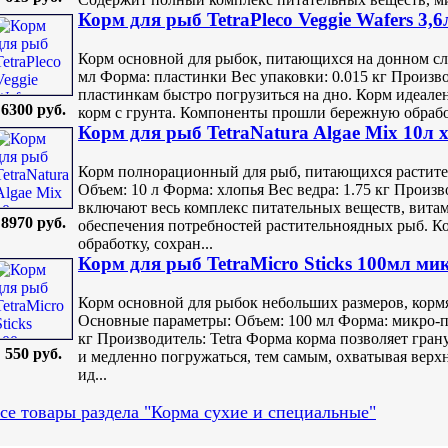
Корм для рыб TetraPleco Veggie Wafers 3,6
Корм основной для рыбок, питающихся на донном сл
мл Форма: пластинки Вес упаковки: 0.015 кг Произво
пластинкам быстро погрузиться на дно. Корм идеале
6300 руб.
корм с грунта. Компоненты прошли бережную обработк
Корм для рыб TetraNatura Algae Mix 10л 
Корм полнорационный для рыб, питающихся растит
Объем: 10 л Форма: хлопья Вес ведра: 1.75 кг Произ
включают весь комплекс питательных веществ, вита
8970 руб.
обеспечения потребностей растительноядных рыб. 
обработку, сохран...
Корм для рыб TetraMicro Sticks 100мл ми
Корм основной для рыбок небольших размеров, корм
Основные параметры: Объем: 100 мл Форма: микро-па
кг Производитель: Tetra Форма корма позволяет гран
550 руб.
и медленно погружаться, тем самым, охватывая верх
ид...
се товары раздела "Корма сухие и специальные"