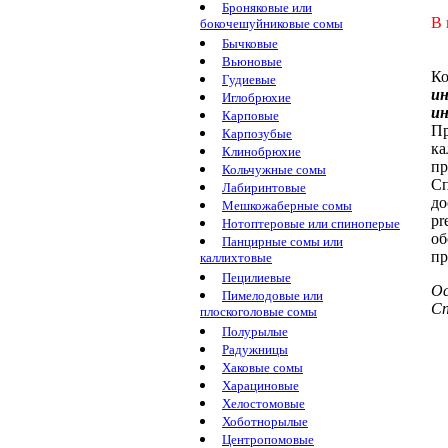
Броняковые или
В 
бокочешуйниковые сомы
Бычковые
Вьюновые
К
Гудиевые
ин
Иглобрюхие
ин
Карповые
Пр
Карпозубые
к
Клинобрюхие
п
Кольчужные сомы
Сп
Лабиринтовые
до
Мешкожаберные сомы
pr
Нотоптеровые или спиноперые
об
Панцирные сомы или
п
каллихтовые
Пецилиевые
Ос
Пимелодовые или
Сп
плоскоголовые сомы
Полурылые
Радужницы
Хаковые сомы
Харациновые
Хелостомовые
Хоботнорылые
Центропомовые