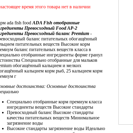
настоящее время этого товара нет в наличии
орм
ada fish food
ADA Fish
отобранные
гредиенты Превосходный
Food AP-2
гредиенты Превосходный баланс
Premium
-
евосходный баланс питательных
обогащённый
альцием
питательных веществ Высокие
корм
ремиум
баланс питательных веществ
класса в
ециально отобранные ингредиенты
форме гранул
стоинства Специально отобранные
для мальков
emium обогащённый кальцием
и мелких
огащённый кальцием корм
рыб, 25
кальцием корм
ремиум
г
новные достоинства:
Основные достоинства
ециально
Специально отобранные
корм премиум класса
ингредиенты
веществ Высокие стандарты
Превосходный баланс
Высокие стандарты
качества
питательных веществ
Минимальное
загрязнение воды
Высокие стандарты
загрязнение воды Идеально