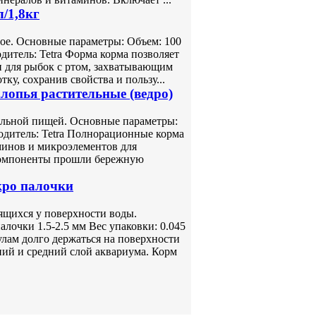
л/1,8кг
ое. Основные параметры: Объем: 100
дитель: Tetra Форма корма позволяет
н для рыбок с ртом, захватывающим
у, сохранив свойства и пользу...
хлопья растительные (ведро)
ельной пищей. Основные параметры:
водитель: Tetra Полнорационные корма
минов и микроэлементов для
Компоненты прошли бережную
кро палочки
ящихся у поверхности воды.
лочки 1.5-2.5 мм Вес упаковки: 0.045
улам долго держаться на поверхности
ний и средний слой аквариума. Корм