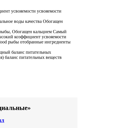
иент усвояемости
усвояемости
альное
воды
качества Обогащен
рыбы,
Обогащен кальцием Самый
ысокий коэффициент усвояемости
food
рыбы
отобранные ингредиенты
дный баланс питательных
я)
баланс питательных веществ
ециальные»
мл