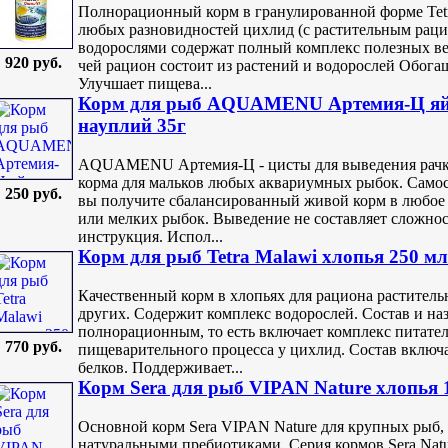
Полнорационный корм в гранулированной форме Tetr
любых разновидностей цихлид (с растительным раци
водорослями содержат полный комплекс полезных в
920 руб.
чей рацион состоит из растений и водорослей Обог
Улучшает пищева...
Корм для рыб AQUAMENU Артемия-Ц яйц
науплий 35г
AQUAMENU Артемия-Ц - цисты для выведения рачко
корма для мальков любых аквариумных рыбок. Самос
250 руб.
вы получите сбалансированный живой корм в любое 
или мелких рыбок. Выведение не составляет сложнос
инструкция. Испол...
Корм для рыб Tetra Malawi хлопья 250 мл
Качественный корм в хлопьях для рациона растител
других. Содержит комплекс водорослей. Состав и наз
полнорационным, то есть включает комплекс питател
770 руб.
пищеварительного процесса у цихлид. Состав включ
белков. Поддерживает...
Корм Sera для рыб VIPAN Nature xлопья 
Основной корм Sera VIPAN Nature для крупных рыб,
натуральными пребиотиками. Серия кормов Sera Nat