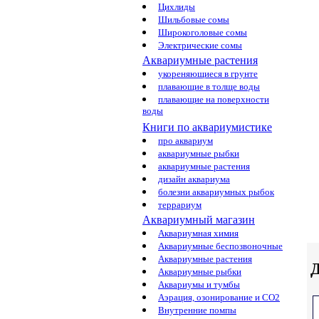
Цихлиды
Шильбовые сомы
Широкоголовые сомы
Электрические сомы
Аквариумные растения
укореняющиеся в грунте
плавающие в толще воды
плавающие на поверхности
воды
Книги по аквариумистике
про аквариум
аквариумные рыбки
аквариумные растения
дизайн аквариума
болезни аквариумных рыбок
террариум
Аквариумный магазин
Аквариумная химия
Аквариумные беспозвоночные
Аквариумные растения
Д
Аквариумные рыбки
Аквариумы и тумбы
Аэрация, озонирование и CO2
Внутренние помпы