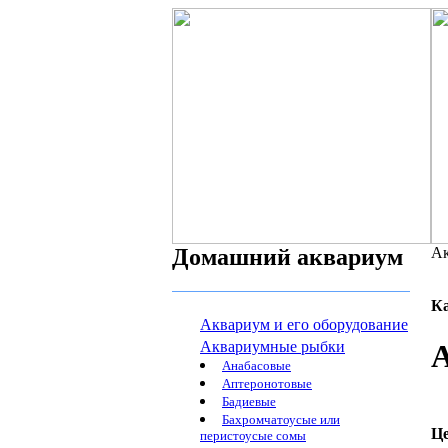
Домашний аквариум
Ак
К
Аквариум и его оборудование
Аквариумные рыбки
A
Анабасовые
Аптеронотовые
Бадиевые
Бахромчатоусые или
Ц
перистоусые сомы