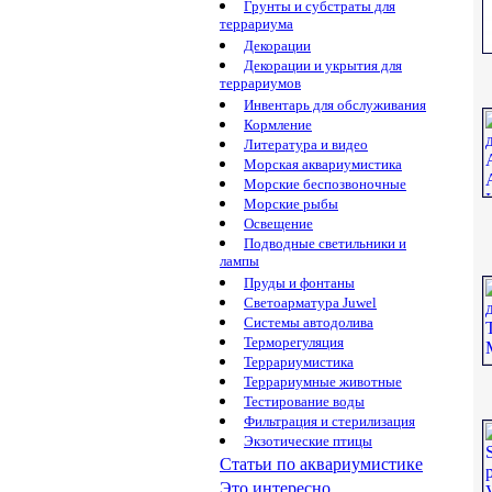
Грунты и субстраты для
террариума
Декорации
Декорации и укрытия для
террариумов
Инвентарь для обслуживания
Кормление
Литература и видео
Морская аквариумистика
Морские беспозвоночные
Морские рыбы
Освещение
Подводные светильники и
лампы
Пруды и фонтаны
Светоарматура Juwel
Системы автодолива
Терморегуляция
Террариумистика
Террариумные животные
Тестирование воды
Фильтрация и стерилизация
Экзотические птицы
Статьи по аквариумистике
Это интересно...