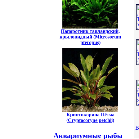
Папоротник таиландский,
крыловидный (Microsorum
pteropus)
Криптокорина Пётча
(Cryptocoryne petchii)
В
Аквариумные рыбы