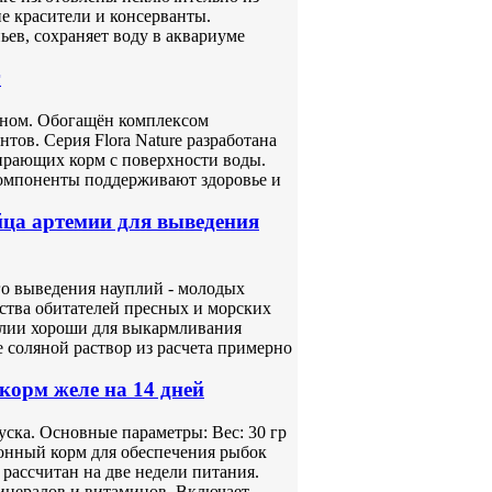
е красители и консерванты.
ев, сохраняет воду в аквариуме
г
оном. Обогащён комплексом
тов. Серия Flora Nature разработана
ирающих корм с поверхности воды.
компоненты поддерживают здоровье и
а артемии для выведения
 выведения науплий - молодых
нства обитателей пресных и морских
лии хороши для выкармливания
 соляной раствор из расчета примерно
корм желе на 14 дней
уска. Основные параметры: Вес: 30 гр
онный корм для обеспечения рыбок
рассчитан на две недели питания.
нералов и витаминов. Включает ...