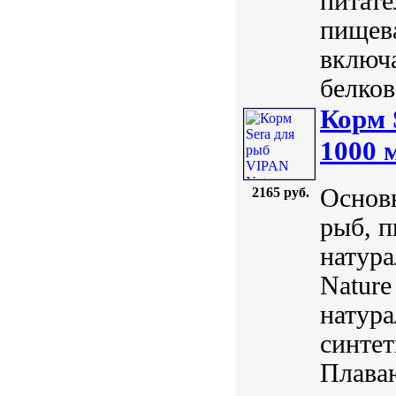
питате
пищева
включ
белков
Корм 
1000 
Основн
2165 руб.
рыб, п
натура
Nature
натура
синтет
Плава