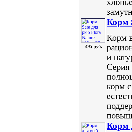
хлопье
замутня
Корм 
Корм в
рацио
495 руб.
и нату
Серия 
полно
корм с
естес
подде
повыше
Корм