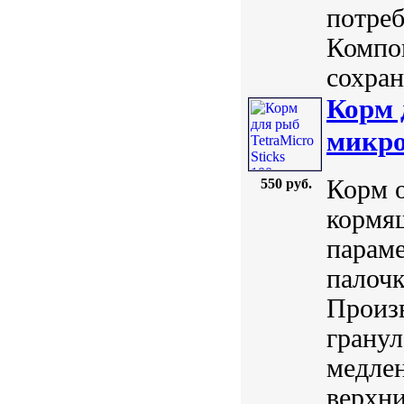
потреб
Компо
сохран.
Корм 
микро
Корм 
550 руб.
кормя
параме
палочк
Произв
гранул
медлен
верхни