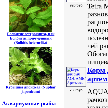
Tetra 
920 руб.
разнов
рацион
водор
Болбитис гетероклита, или
полез
Болбитис причудливый
(Bolbitis heteroclita)
чей ра
Обога
пищева
Корм
артем
Кубышка японская (Nuphar
AQUAM
250 руб.
japonicum)
рачков
Аквариумные рыбы
мальк