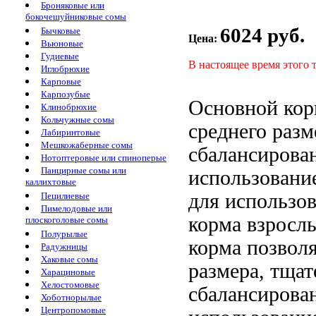
Броняковые или
бокочешуйниковые сомы
6024 руб.
Бычковые
Цена:
Вьюновые
Гудиевые
В настоящее время этого 
Иглобрюхие
Карповые
Карпозубые
Основной ко
Клинобрюхие
Кольчужные сомы
среднего разм
Лабиринтовые
Мешкожаберные сомы
сбалансирова
Нотоптеровые или спиноперые
Панцирные сомы или
использование
каллихтовые
для
использов
Пецилиевые
Пимелодовые или
корма
взросл
плоскоголовые сомы
Полурылые
корма позвол
Радужницы
Хаковые сомы
размера,
тщат
Харациновые
Хелостомовые
сбалансирова
Хоботнорылые
Центропомовые