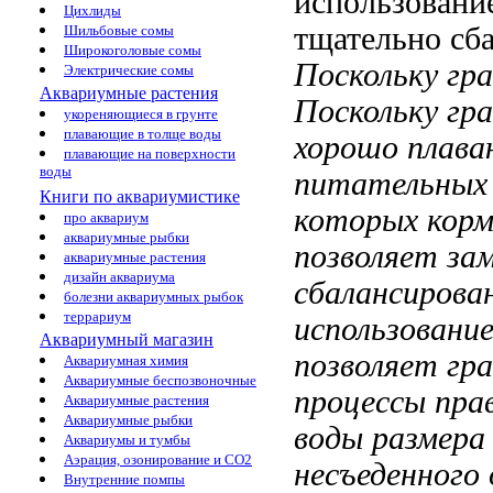
использовани
Цихлиды
тщательно сб
Шильбовые сомы
Широкоголовые сомы
Поскольку гр
Электрические сомы
Аквариумные растения
Поскольку гр
укореняющиеся в грунте
плавающие в толще воды
хорошо плав
плавающие на поверхности
воды
питательных
Книги по аквариумистике
которых
корм
про аквариум
аквариумные рыбки
позволяет за
аквариумные растения
дизайн аквариума
сбалансирова
болезни аквариумных рыбок
террариум
использовани
Аквариумный магазин
позволяет
гра
Аквариумная химия
Аквариумные беспозвоночные
процессы
пра
Аквариумные растения
Аквариумные рыбки
воды
размера
Аквариумы и тумбы
Аэрация, озонирование и CO2
несъеденного
Внутренние помпы