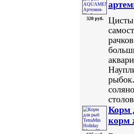
артем
Цисты
320 руб.
самост
рачков
больши
аквар
Наупл
рыбок.
соляно
столов
Корм 
корм 