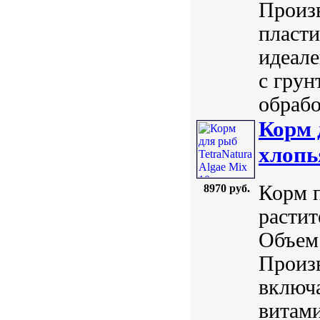
Произв
пласти
идеале
с гру
обрабо
Корм 
хлопь
Корм 
8970 руб.
расти
Объем:
Произв
включа
витами