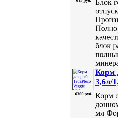
Блок г
615 руб.
отпуск
Произв
Полно
качест
блок р
полный
минера
Корм 
3,6л/1
Корм 
6300 руб.
донном
мл Фор