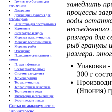
Грунты и субстраты для
замедлить пр
террариума
процессы заг
Декорации
Декорации и укрытия для
воды остатк
террариумов
Инвентарь для обслуживания
несъеденного
Кормление
Литература и видео
размера
для с
Морская аквариумистика
Морские беспозвоночные
рыб гранулы
Морские рыбы
Освещение
размера.
этог
Подводные светильники и
лампы
Упаковка 
Пруды и фонтаны
Светоарматура Juwel
300 г
сост
Системы автодолива
Терморегуляция
Производи
Террариумистика
Террариумные животные
(Япония)
г
Тестирование воды
Фильтрация и стерилизация
Экзотические птицы
Статьи по аквариумистике
Это интересно...