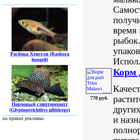
Самост
получ
время 
рыбок.
упаков
Расбора Хенгеля (Rasbora
Испол.
hengeli)
Корм 
Качест
расти
770 руб.
Парчовый глиптоперихт
других
(Glyptoperichthys gibbiceps)
и назн
на правах рекламы:
полнор