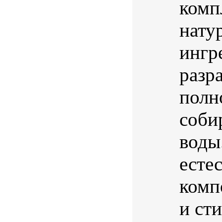
комп
нату
ингр
разр
полн
соби
воды
есте
комп
и ст