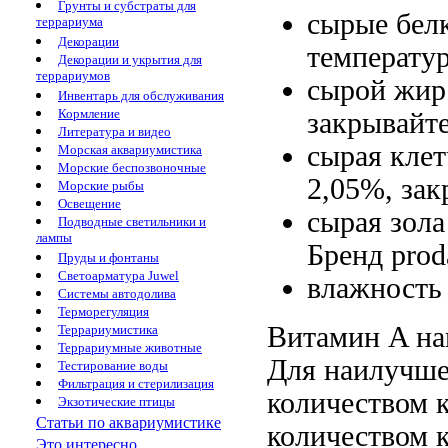
Грунты и субстраты для
сырые бел
террариума
Декорации
температу
Декорации и укрытия для
террариумов
сырой жи
Инвентарь для обслуживания
Кормление
закрывайт
Литература и видео
сырая кле
Морская аквариумистика
Морские беспозвоночные
2,05%,
зак
Морские рыбы
Освещение
сырая зол
Подводные светильники и
лампы
Бренд prod
Пруды и фонтаны
Светоарматура Juwel
влажность
Системы автодолива
Терморегуляция
Витамин A
на
Террариумистика
Террариумные животные
Для наилучше
Тестирование воды
Фильтрация и стерилизация
количеством 
Экзотические птицы
Статьи по аквариумистике
количеством 
Это интересно...