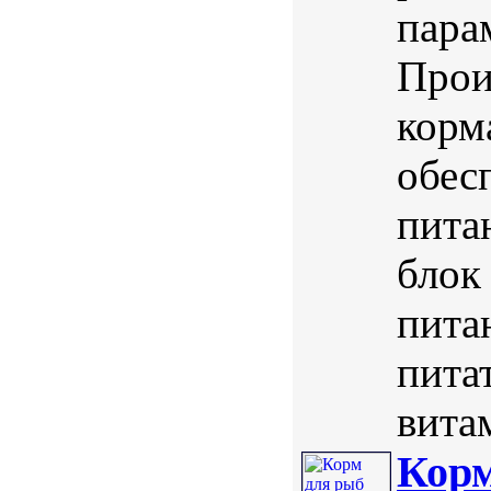
пара
Прои
корм
обес
пита
блок
пита
пита
вита
Корм