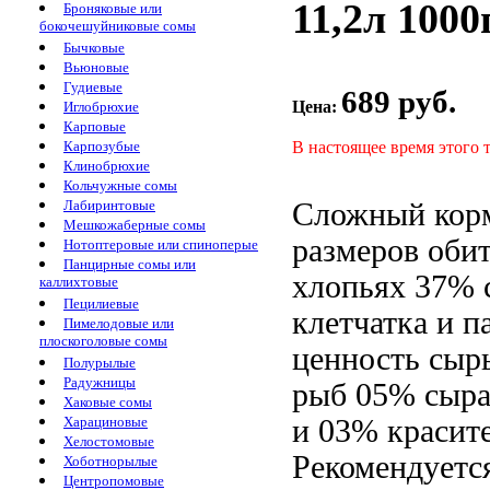
11,2л 100
Броняковые или
бокочешуйниковые сомы
Бычковые
Вьюновые
Гудиевые
689 руб.
Цена:
Иглобрюхие
Карповые
В настоящее время этого 
Карпозубые
Клинобрюхие
Кольчужные сомы
Сложный ко
Лабиринтовые
Мешкожаберные сомы
размеров об
Нотоптеровые или спиноперые
Панцирные сомы или
хлопьях
37% 
каллихтовые
Пецилиевые
клетчатка
и п
Пимелодовые или
плоскоголовые сомы
ценность сыр
Полурылые
Радужницы
рыб
05% сыра
Хаковые сомы
и
03% красит
Харациновые
Хелостомовые
Рекомендуетс
Хоботнорылые
Центропомовые