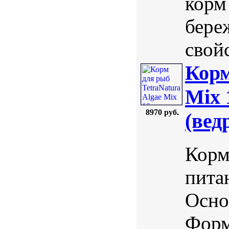
корм
бере
свойс
Корм
Mix 
8970 руб.
(вед
Корм
пита
Осно
Форм