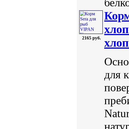
белк
Корм
xлоп
2165 руб.
xлоп
Осно
для 
пове
преб
Natu
нату