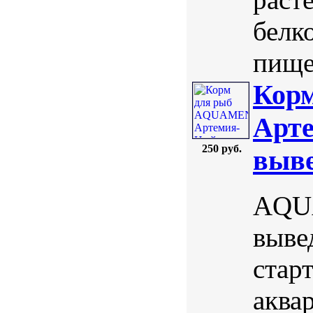
белк
пищев
Кор
Арте
250 руб.
выве
AQUA
выве
стар
аква