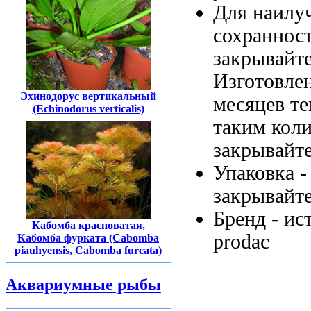
Для наил
сохраннос
закрывайт
Изготовле
Эхинодорус вертикальный
месяцев
те
(Echinodorus verticalis)
таким кол
закрывайт
Упаковка 
закрывайт
Бренд -
ис
Кабомба красноватая,
prodac
Кабомба фурката (Cabomba
piauhyensis, Cabomba furcata)
Аквариумные рыбы