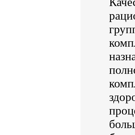
Каче
раци
груп
комп
назн
полн
комп
здор
проц
боль