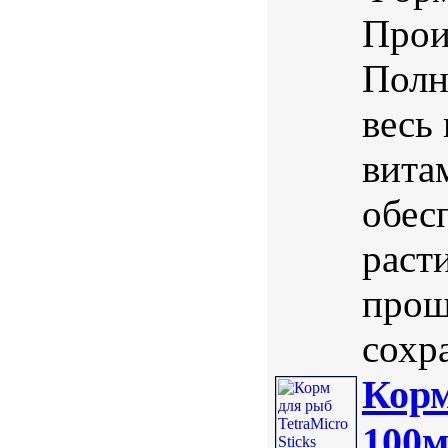
Прои
Полн
весь
вита
обес
раст
прош
сохра
Корм
100м