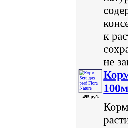
соде
конс
к ра
сохр
не за
Корм
100м
495 руб.
Корм
раст