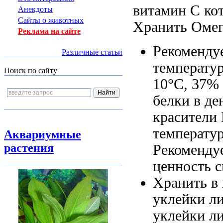
витамин C
ко
Анекдоты
Сайты о животных
Хранить
Омег
Реклама на сайте
Рекоменду
Различные статьи
температу
Поиск по сайту
10°C,
37% 
белки
в де
красители
температу
Аквариумные
растения
Рекоменду
ценность 
Хранить в
уклейки л
уклейки л