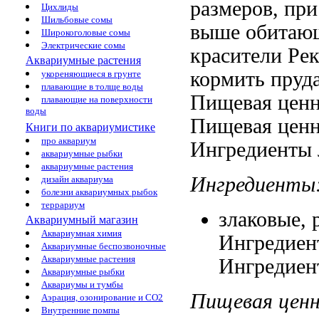
размеров,
при
Цихлиды
Шильбовые сомы
выше
обитаю
Широкоголовые сомы
Электрические сомы
красители Ре
Аквариумные растения
кормить
пруда
укореняющиеся в грунте
плавающие в толще воды
Пищевая ценн
плавающие на поверхности
воды
Пищевая ценн
Книги по аквариумистике
про аквариум
Ингредиенты
аквариумные рыбки
аквариумные растения
Ингредиенты
дизайн аквариума
болезни аквариумных рыбок
террариум
злаковые,
Аквариумный магазин
Аквариумная химия
Ингредиен
Аквариумные беспозвоночные
Аквариумные растения
Ингредиен
Аквариумные рыбки
Аквариумы и тумбы
Пищевая цен
Аэрация, озонирование и CO2
Внутренние помпы