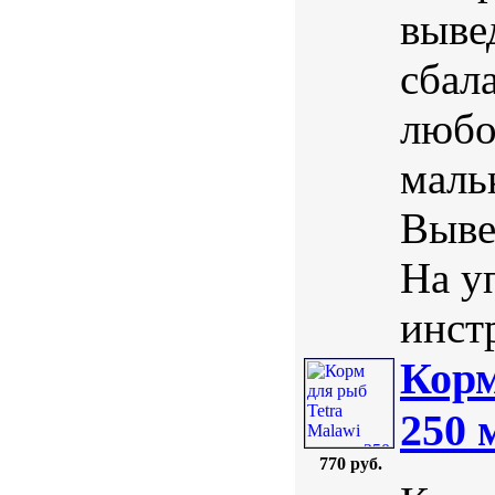
выве
сбал
любо
маль
Выве
На у
инст
Корм
250 
770 руб.