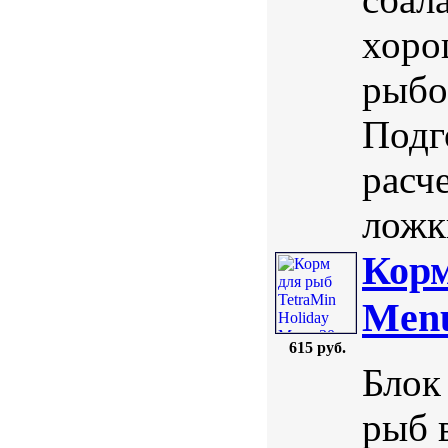
хоро
рыбо
Подг
расч
ложк
Корм
Menu
615 руб.
Блок
рыб 