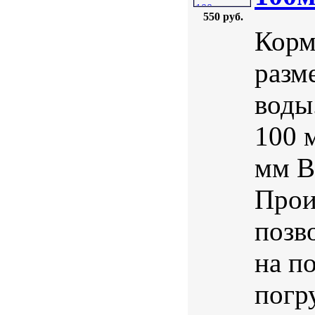
550 руб.
Корм
разм
воды
100 
мм В
Прои
позв
на п
погр