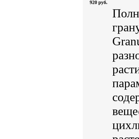
920 руб.
Полн
гран
Gran
разн
раст
пара
соде
веще
цихл
раст