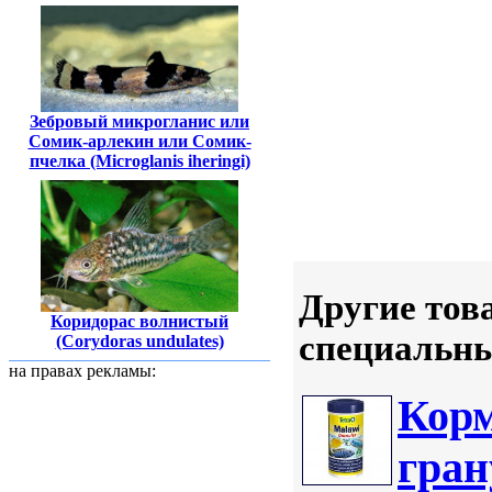
Зебровый микрогланис или
Сомик-арлекин или Сомик-
пчелка (Microglanis iheringi)
Другие тов
Коридорас волнистый
специальн
(Corydoras undulates)
на правах рекламы:
Корм
гран