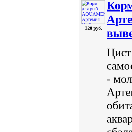
Кор
Арте
320 руб.
выве
Цист
само
- мол
Арте
обит
аква
сбал