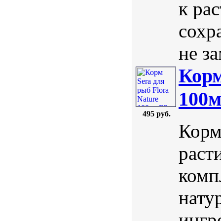
к ра
сохр
не за
Корм
100м
495 руб.
Корм
раст
комп
нату
ингр