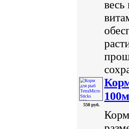
весь
вита
обес
раст
прош
сохра
Корм
100м
550 руб.
Корм
разм