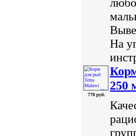
любо
маль
Выве
На у
инст
Корм
250 
770 руб.
Каче
раци
груп