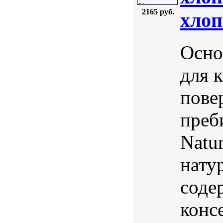
2165 руб.
xлоп
Осно
для 
пове
преб
Natu
нату
соде
конс