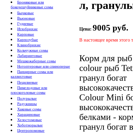
л, гранул
Броняковые или
бокочешуйниковые сомы
Бычковые
Вьюновые
Гудиевые
9005 руб.
Цена:
Иглобрюхие
Карповые
В настоящее время этого 
Карпозубые
Клинобрюхие
Кольчужные сомы
Корм для
рыб 
Лабиринтовые
Мешкожаберные сомы
colour
рыб Tet
Нотоптеровые или спиноперые
Панцирные сомы или
гранул богат
каллихтовые
Пецилиевые
высококачест
Пимелодовые или
плоскоголовые сомы
Colour Mini
б
Полурылые
Радужницы
высококачест
Хаковые сомы
белками
- ко
Харациновые
Хелостомовые
гранул богат
в
Хоботнорылые
Центропомовые