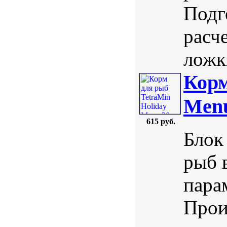
Подг
расч
ложк
Корм
Menu
615 руб.
Блок
рыб 
пара
Прои