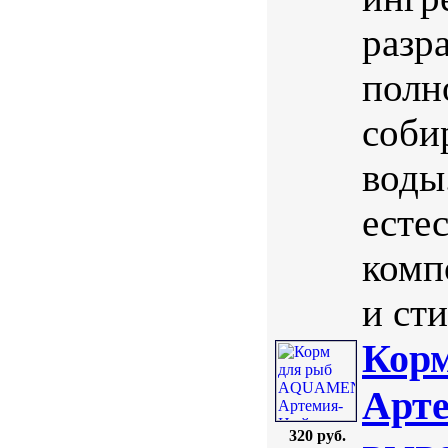
разр
полн
соби
воды
есте
комп
и ст
Кор
Арте
320 руб.