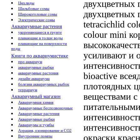
двухцветных 
Цихлиды
Шильбовые сомы
двухцветных 
Широкоголовые сомы
Электрические сомы
tetracichlid co
Аквариумные растения
colour mini к
укореняющиеся в грунте
плавающие в толще воды
высококачес
плавающие на поверхности
воды
усиливают
и 
Книги по аквариумистике
про аквариум
интенсивност
аквариумные рыбки
аквариумные растения
bioactive
всея
дизайн аквариума
плотоядных 
болезни аквариумных рыбок
террариум
веществами
с
Аквариумный магазин
Аквариумная химия
питательным
Аквариумные беспозвоночные
Аквариумные растения
интенсивност
Аквариумные рыбки
интенсивност
Аквариумы и тумбы
Аэрация, озонирование и CO2
окраски крас
Внутренние помпы