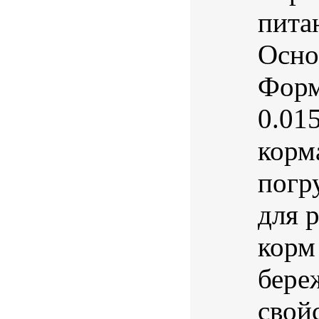
пита
Осно
Форм
0.01
корм
погр
для 
корм
бере
свойс