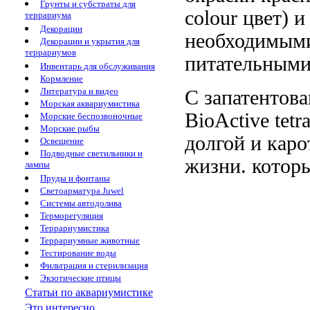
Грунты и субстраты для
colour
цвет) 
террариума
Декорации
необходимы
Декорации и укрытия для
террариумов
питательными
Инвентарь для обслуживания
Кормление
Литература и видео
С запатентов
Морская аквариумистика
BioActive
tetr
Морские беспозвоночные
Морские рыбы
долгой и
каро
Освещение
Подводные светильники и
жизни.
котор
лампы
Пруды и фонтаны
Светоарматура Juwel
Системы автодолива
Терморегуляция
Террариумистика
Террариумные животные
Тестирование воды
Фильтрация и стерилизация
Экзотические птицы
Статьи по аквариумистике
Это интересно...