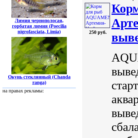
Кор
Арте
Лимия чернополосая,
горбатая лимия (Poecilia
nigrofasciata, Limia)
250 руб.
выве
AQUA
выве
Окунь стеклянный (Chanda
стар
ranga)
на правах рекламы:
аква
выве
сбал