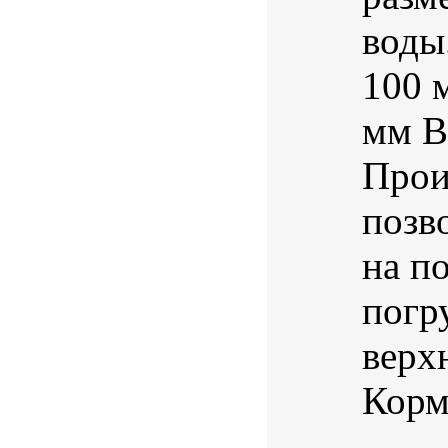
воды
100 
мм В
Прои
позв
на п
погр
верх
Корм 