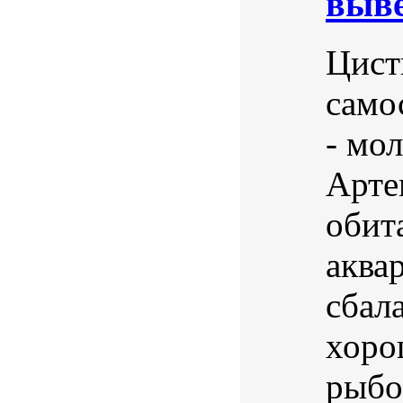
выве
Цист
само
- мол
Арте
обит
аква
сбал
хоро
рыбо