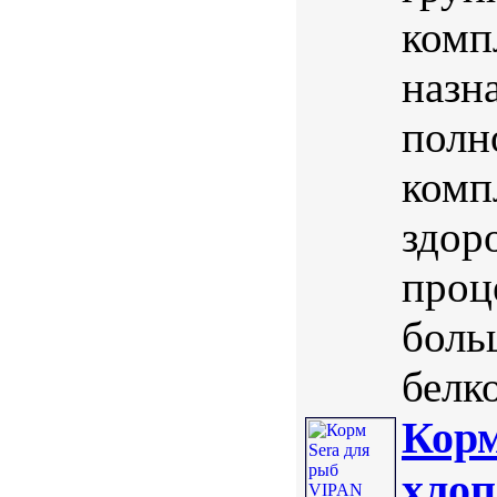
комп
назн
полн
комп
здор
проц
боль
белк
Корм
xлоп