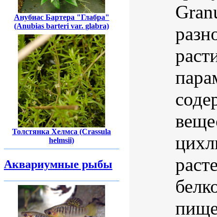
Gran
Анубиас Бартера "Глабра"
(Anubias barteri var. glabra)
разн
раст
пара
соде
веще
Толстянка Хелмса (Crassula
цихл
helmsii)
раст
Аквариумные рыбы
белк
пищев