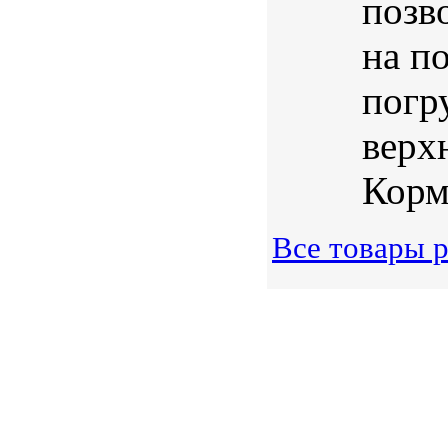
позв
на п
погр
верх
Корм 
Все товары р