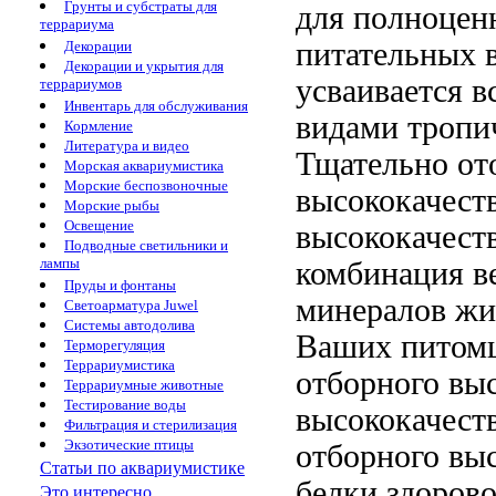
Грунты и субстраты для
для полноцен
террариума
питательных 
Декорации
Декорации и укрытия для
усваивается 
террариумов
Инвентарь для обслуживания
видами тропи
Кормление
Литература и видео
Тщательно от
Морская аквариумистика
Морские беспозвоночные
высококачест
Морские рыбы
Освещение
высококачест
Подводные светильники и
лампы
комбинация
в
Пруды и фонтаны
минералов
жи
Светоарматура Juwel
Системы автодолива
Ваших питом
Терморегуляция
Террариумистика
отборного вы
Террариумные животные
Тестирование воды
высококачест
Фильтрация и стерилизация
Экзотические птицы
отборного вы
Статьи по аквариумистике
белки
здоров
Это интересно...