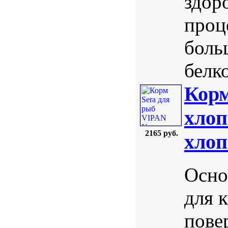
здор
проц
боль
белк
Корм
xлоп
2165 руб.
xлоп
Осно
для 
пове