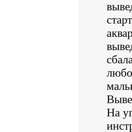
выве
стар
аква
выве
сбал
любо
маль
Выве
На у
инст