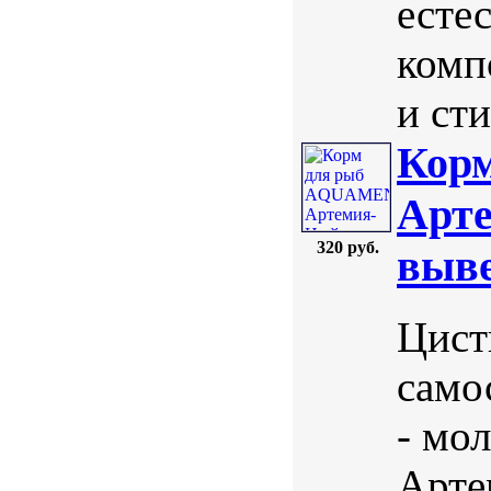
есте
комп
и ст
Кор
Арте
320 руб.
выве
Цист
само
- мол
Арте