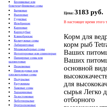
Броняковые или
бокочешуйниковые сомы
3183 руб.
Бычковые
Цена:
Вьюновые
Гудиевые
В настоящее время этого 
Иглобрюхие
Карповые
Карпозубые
Корм для
вед
Клинобрюхие
Кольчужные сомы
корм
рыб Tet
Лабиринтовые
Мешкожаберные сомы
Ваших питом
Нотоптеровые или спиноперые
Панцирные сомы или
Ваших питом
каллихтовые
основной
вид
Пецилиевые
Пимелодовые или
высококачест
плоскоголовые сомы
Полурылые
для
высококач
Радужницы
Хаковые сомы
сырья Легко
д
Харациновые
Хелостомовые
отборного
Хоботнорылые
Центропомовые