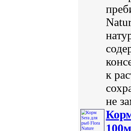
преб
Natu
нату
соде
конс
к ра
сохр
не за
Корм
100м