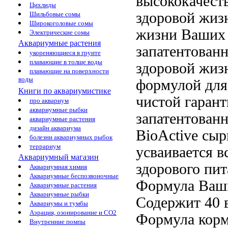
высококачест
Цихлиды
здоровой жи
Шильбовые сомы
Широкоголовые сомы
жизни Ваших
Электрические сомы
Аквариумные растения
запатентованн
укореняющиеся в грунте
плавающие в толще воды
здоровой жиз
плавающие на поверхности
воды
формулой дл
Книги по аквариумистике
чистой
гаран
про аквариум
аквариумные рыбки
запатентован
аквариумные растения
дизайн аквариума
BioActive
сыр
болезни аквариумных рыбок
террариум
усваивается в
Аквариумный магазин
здорового пи
Аквариумная химия
Аквариумные беспозвоночные
Формула
Ваши
Аквариумные растения
Аквариумные рыбки
Содержит 40
Аквариумы и тумбы
Аэрация, озонирование и CO2
Формула корм
Внутренние помпы