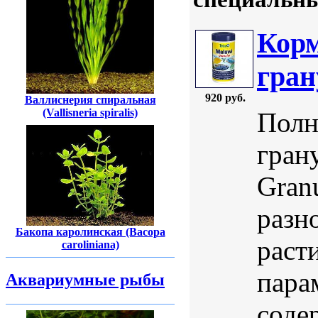
Корм
гран
920 руб.
Валлиснерия спиральная
(Vallisneria spiralis)
Полн
гран
Gran
разн
Бакопа каролинская (Bасора
раст
caroliniana)
пара
Аквариумные рыбы
соде