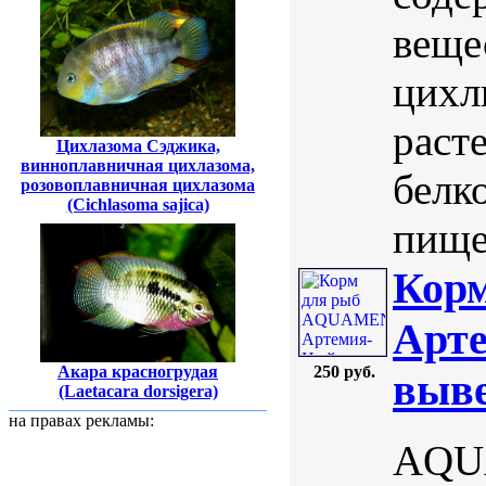
веще
цихл
раст
Цихлазома Сэджика,
винноплавничная цихлазома,
белк
розовоплавничная цихлазома
(Cichlasoma sajica)
пищев
Кор
Арте
Акара красногрудая
250 руб.
выве
(Laetacara dorsigera)
на правах рекламы:
AQUA