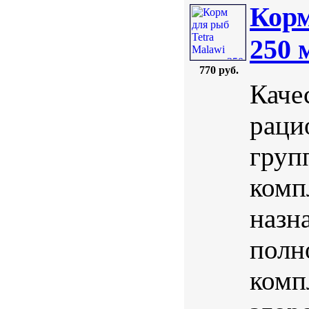
Корм
250 
770 руб.
Каче
раци
груп
комп
назн
полн
комп