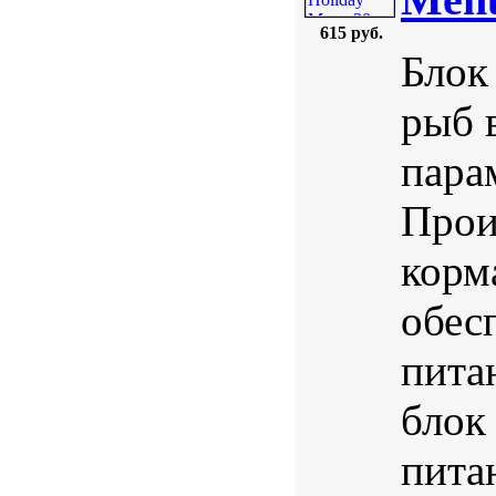
615 руб.
Блок
рыб 
пара
Прои
корм
обес
пита
блок
пита