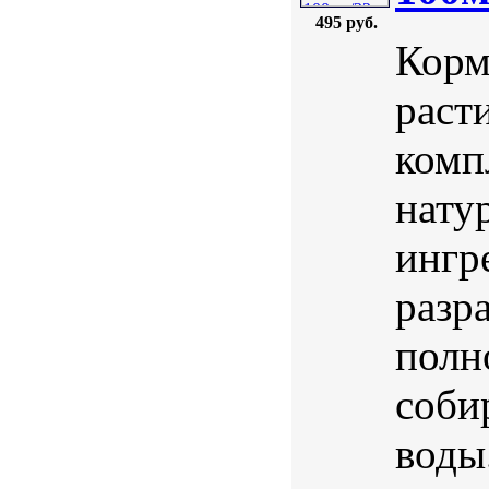
495 руб.
Корм
раст
комп
нату
ингр
разр
полн
соби
воды