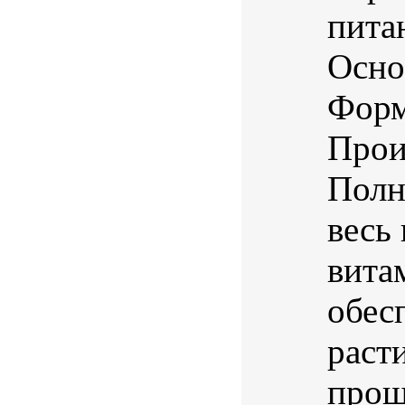
пита
Осно
Форм
Прои
Полн
весь
вита
обес
раст
прош