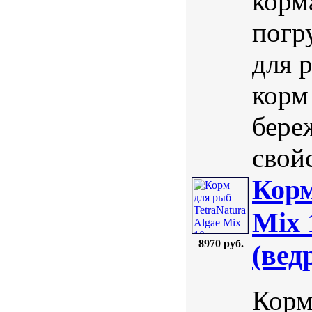
корм
погр
для 
корм
бере
свойс
Корм
Mix 
8970 руб.
(вед
Корм