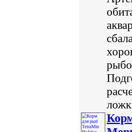
обит
аква
сбал
хоро
рыбо
Подг
расч
ложк
Корм
Menu