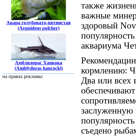
также жизнен
важные мине
Акара голубовато-пятнистая
здоровый
Nov
(Aequidens pulcher)
популярност
аквариума Че
Рекомендаци
Амблидорас Ханкока
кормлению:
Ч
(Amblydoras hancocki)
на правах рекламы:
Два или
всех
обеспечивают
сопротивляем
заслуженную
популярность
съедено рыб