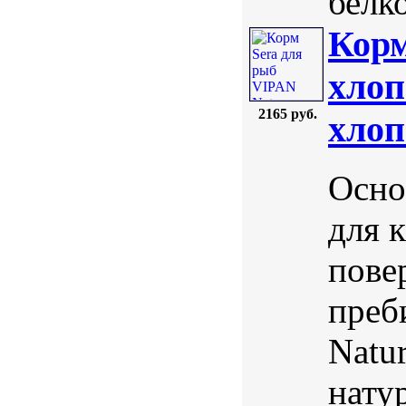
белк
Корм
xлоп
2165 руб.
xлоп
Осно
для 
пове
преб
Natu
нату