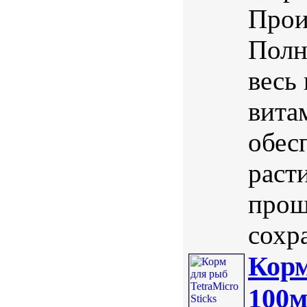
Прои
Полн
весь
вита
обес
раст
прош
сохра
Корм
100м