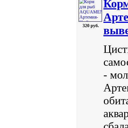
Кор
Арте
320 руб.
выве
Цист
само
- мол
Арте
обит
аква
сбал