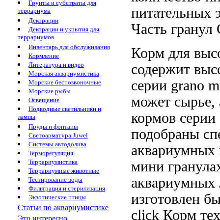
Грунты и субстраты для
питательных 
террариума
Декорации
Часть гранул
C
Декорации и укрытия для
террариумов
Инвентарь для обслуживания
Корм для
выс
Кормление
Литература и видео
содержит выс
Морская аквариумистика
серии grano m
Морские беспозвоночные
Морские рыбы
может
сырье,
Освещение
Подводные светильники и
кормов серии 
лампы
Пруды и фонтаны
подобраны с
Светоарматура Juwel
Системы автодолива
аквариумных
Терморегуляция
Террариумистика
мини гранула
Террариумные животные
аквариумных
Тестирование воды
Фильтрация и стерилизация
изготовлен
бы
Экзотические птицы
Статьи по аквариумистике
click Корм
тех
Это интересно...