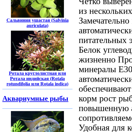
Четко вывере
из
нескольки
Замечательно
Сальвиния ушастая (Salvinia
auriculata)
автоматическ
питательных 
Белок
углевод
жизненно
Про
минералы
Е30
Ротала круглолистная или
автоматическ
Ротала индийская (Rotala
rotundifolia или Rotala indica)
обеспечивают
корм
рост ры
Аквариумные рыбы
повышенную
сопротивляем
Удобная для
к