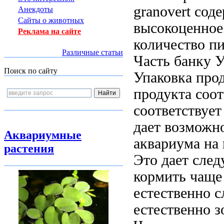
granovert сод
Анекдоты
Сайты о животных
высокоценное
Реклама на сайте
количество п
Различные статьи
Часть
банку У
Поиск по сайту
Упаковка прод
продукта соот
соответствует
дает возможн
Аквариумные
аквариума
на 
растения
Это дает
след
кормить чаще
естественно с
естественно
з