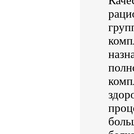
Каче
раци
груп
комп
назн
полн
комп
здор
проц
боль