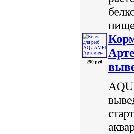
белк
пищев
Кор
Арте
250 руб.
выве
AQUA
выве
стар
аква