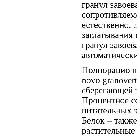
гранул завоев
сопротивляем
естественно,
заглатывания
гранул завоев
автоматическ
Полнорацион
novo granover
сберегающей 
Процентное 
питательных 
Белок –
также
растительные