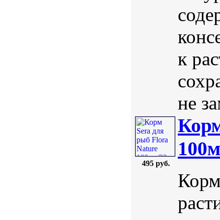
соде
конс
к ра
сохр
не за
Корм
100м
495 руб.
Корм
раст