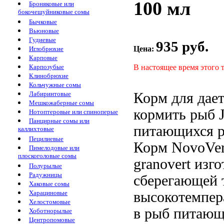
100 мл
Броняковые или
бокочешуйниковые сомы
Бычковые
Вьюновые
Гудиевые
935 руб.
Цена:
Иглобрюхие
Карповые
В настоящее время этого 
Карпозубые
Клинобрюхие
Кольчужные сомы
Корм для
дае
Лабиринтовые
Мешкожаберные сомы
кормить
рыб 
Нотоптеровые или спиноперые
Панцирные сомы или
питающихся р
каллихтовые
Пецилиевые
Корм
NovoVer
Пимелодовые или
плоскоголовые сомы
granovert изг
Полурылые
Радужницы
сберегающей 
Хаковые сомы
высокотемпер
Харациновые
Хелостомовые
в
рыб питающ
Хоботнорылые
Центропомовые