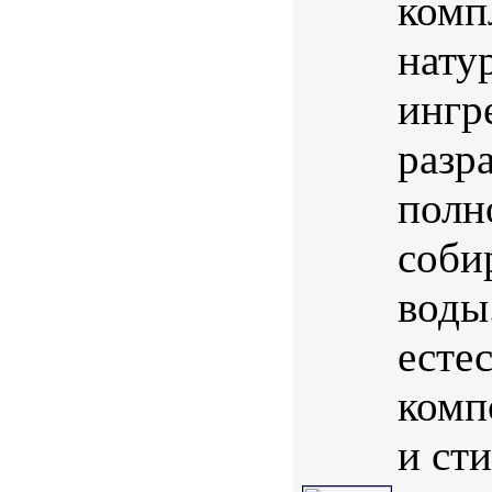
комп
нату
ингр
разр
полн
соби
воды
есте
комп
и ст