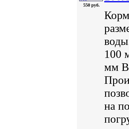
550 руб.
Корм
разм
воды
100 
мм В
Прои
позв
на п
погр