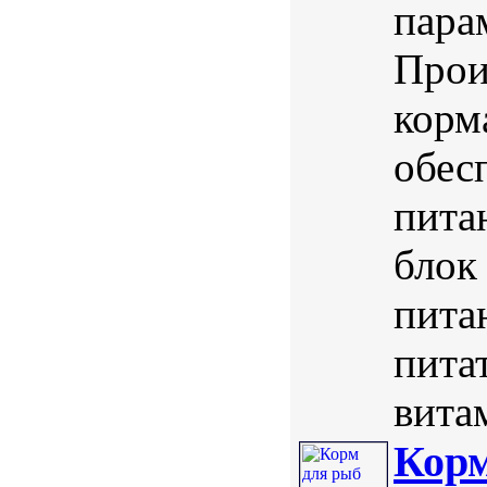
пара
Прои
корм
обес
пита
блок
пита
пита
вита
Корм