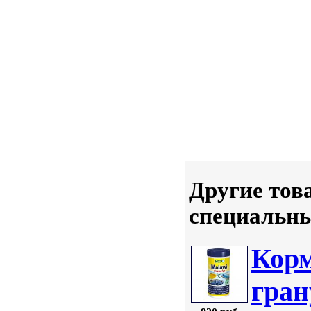
Другие тов
специальн
Корм
гран