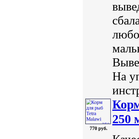
выве
сбал
любо
маль
Выве
На у
инст
Корм
250 
770 руб.