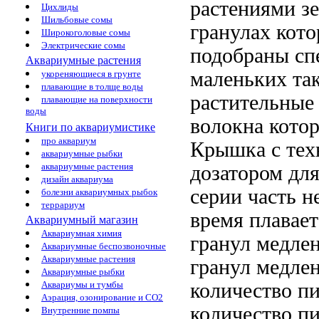
растениями
зе
Цихлиды
Шильбовые сомы
гранулах
кото
Широкоголовые сомы
Электрические сомы
подобраны сп
Аквариумные растения
маленьких
та
укореняющиеся в грунте
плавающие в толще воды
растительные
плавающие на поверхности
воды
волокна кото
Книги по аквариумистике
про аквариум
Крышка с
тех
аквариумные рыбки
аквариумные растения
дозатором дл
дизайн аквариума
серии
часть н
болезни аквариумных рыбок
террариум
время плавает
Аквариумный магазин
Аквариумная химия
гранул медле
Аквариумные беспозвоночные
Аквариумные растения
гранул медле
Аквариумные рыбки
количество п
Аквариумы и тумбы
Аэрация, озонирование и CO2
количество п
Внутренние помпы