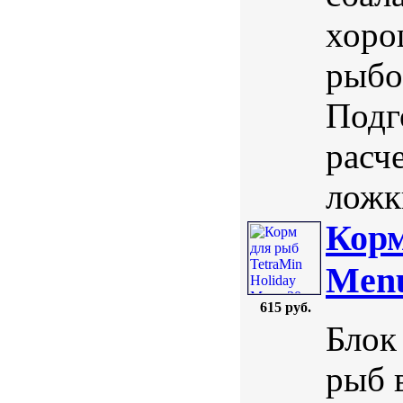
хоро
рыбо
Подг
расч
ложк
Корм
Menu
615 руб.
Блок
рыб 