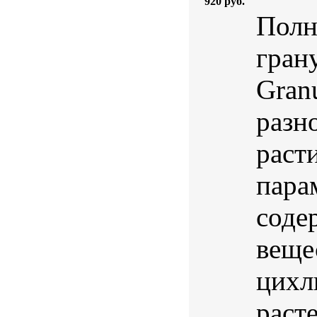
920 руб.
Полн
гран
Gran
разн
раст
пара
соде
веще
цихл
раст