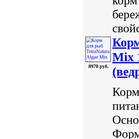
корм
бере
свойс
Корм
Mix 
8970 руб.
(вед
Корм
пита
Осно
Форм