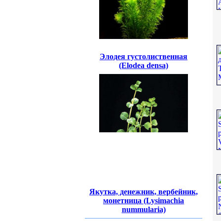
Элодея густолиственная
(Elodea densa)
Якутка, денежник, вербейник,
монетница (Lysimachia
nummularia)