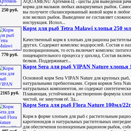
AQUAMENU Артемия-Ц - цисты для выведения рачко
корма для мальков любых аквариумных рыбок. Самос
250 руб.
вы получите сбалансированный живой корм в любое 
или мелких рыбок. Выведение не составляет сложнос
инструкция. Испол...
Корм для рыб Tetra Malawi хлопья 250 мл
Качественный корм в хлопьях для рациона растител
других. Содержит комплекс водорослей. Состав и наз
полнорационным, то есть включает комплекс питател
770 руб.
пищеварительного процесса у цихлид. Состав включ
белков. Поддерживает...
Корм Sera для рыб VIPAN Nature xлопья 
Основной корм Sera VIPAN Nature для крупных рыб,
натуральными пребиотиками. Серия кормов Sera Nat
натуральных компонентов, не содержат синтетически
2165 руб.
Плавающая, устойчивая к растворению формула хлопь
чистой, не замутняя её. Зд...
Корм Sera для рыб Flora Nature 100мл/22
Корм в форме хлопьев для рыб с растительным раци
каротиноидов и натуральных растительных ингредиен
для обеспечения полноценным рационом рыбок, соб