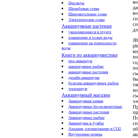
во
Цихлиды
да
Шильбовые сомы
во
Широкоголовые сомы
сп
Электрические сомы
со
Аквариумные растения
дл
укореняющиеся в грунте
плавающие в толще воды
J
плавающие на поверхности
pl
воды
ко
Книги по аквариумистике
по
про аквариум
со
аквариумные рыбки
п
аквариумные растения
съ
дизайн аквариума
бы
болезни аквариумных рыбок
та
террариум
no
Аквариумный магазин
съ
эл
Аквариумная химия
Пр
Аквариумные беспозвоночные
пр
Аквариумные растения
По
Аквариумные рыбки
сп
Аквариумы и тумбы
об
Аэрация, озонирование и CO2
ак
Внутренние помпы