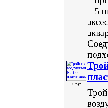
– пр
– 5 
аксе
аква
Соед
подхо
Трой
плас
95 руб.
Трой
возд