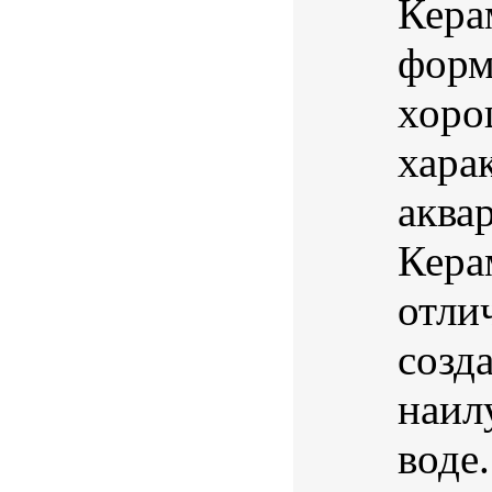
Кера
форм
хоро
хара
аква
Кера
отли
созд
наил
воде