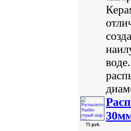
Кера
отли
созд
наил
воде
расп
диаме
Расп
30м
75 руб.