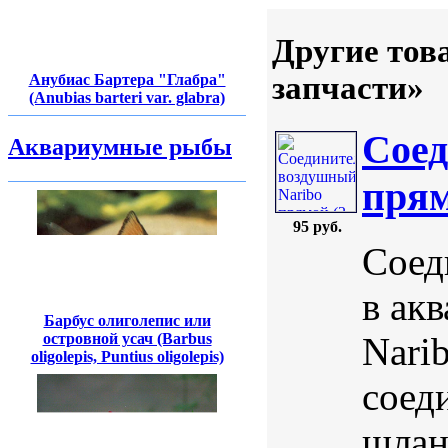
Другие тов
запчасти»
Анубиас Бартера "Глабра"
(Anubias barteri var. glabra)
Соед
Аквариумные рыбы
прям
95 руб.
Соед
в ак
Барбус олиголепис или
островной усач (Barbus
Nari
oligolepis, Puntius oligolepis)
соед
шлан