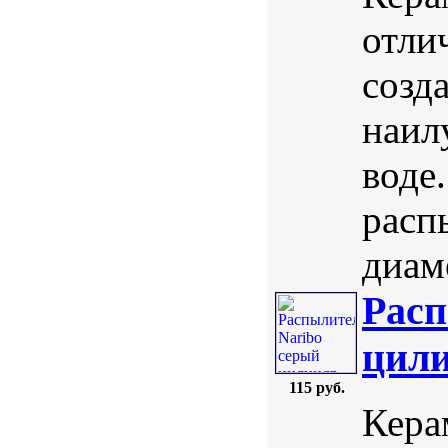
отли
созд
наил
воде
расп
диаме
Расп
цили
115 руб.
Кера