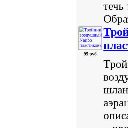
течь
Обра
Трой
плас
95 руб.
Трой
возд
шлан
аэра
опис