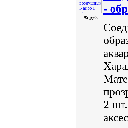
- об
95 руб.
Соед
обра
аква
Хара
Мате
проз
2 шт
аксе