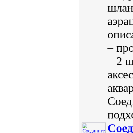
шлан
аэра
опис
– пр
– 2 
аксе
аква
Соед
подхо
Соед