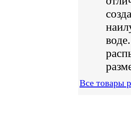
отли
созд
наил
воде
расп
разме
Все товары 