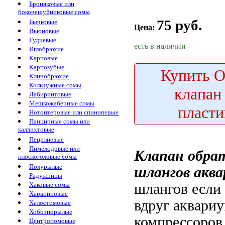
Броняковые или
бокочешуйниковые сомы
75 руб.
Бычковые
Цена:
Вьюновые
Гудиевые
есть в наличии
Иглобрюхие
Карповые
Карпозубые
Купить
О
Клинобрюхие
Кольчужные сомы
клапан
Лабиринтовые
Мешкожаберные сомы
пласт
Нотоптеровые или спиноперые
Панцирные сомы или
каллихтовые
Пецилиевые
Пимелодовые или
Клапан обр
плоскоголовые сомы
Полурылые
шлангов акв
Радужницы
шлангов
если
Хаковые сомы
Харациновые
вдруг
аквари
Хелостомовые
Хоботнорылые
компрессоров
Центропомовые