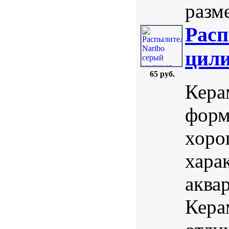
разме
Расп
цили
65 руб.
Кера
форм
хоро
хара
аква
Кера