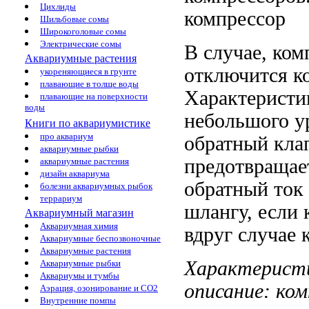
Цихлиды
компрессор
Шильбовые сомы
Широкоголовые сомы
Электрические сомы
В случае,
ком
Аквариумные растения
отключится
ко
укореняющиеся в грунте
плавающие в толще воды
Характеристи
плавающие на поверхности
воды
небольшого
у
Книги по аквариумистике
про аквариум
обратный кла
аквариумные рыбки
предотвращае
аквариумные растения
дизайн аквариума
обратный
ток
болезни аквариумных рыбок
террариум
шлангу, если
Аквариумный магазин
Аквариумная химия
вдруг
случае 
Аквариумные беспозвоночные
Аквариумные растения
Характерист
Аквариумные рыбки
Аквариумы и тумбы
описание:
ком
Аэрация, озонирование и CO2
Внутренние помпы