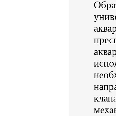
Обра
унив
аква
прес
аква
испо
необ
напр
клап
меха