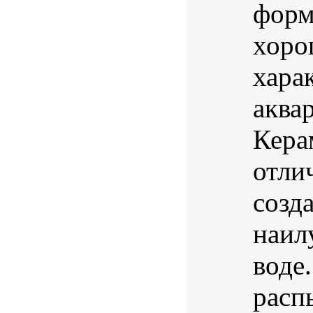
форм
хоро
хара
аква
Кера
отли
созд
наил
воде
расп