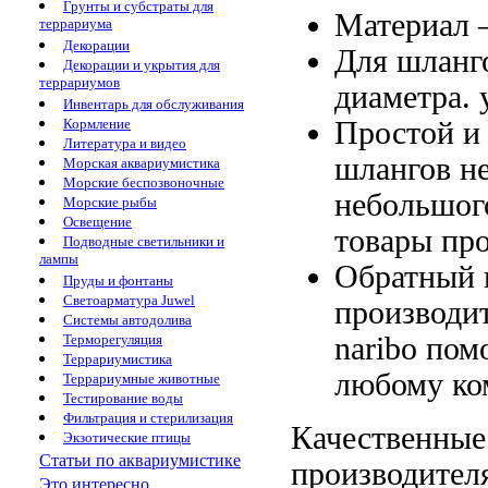
Грунты и субстраты для
Материал 
террариума
Декорации
Для шланг
Декорации и укрытия для
террариумов
диаметра.
Инвентарь для обслуживания
Простой 
Кормление
Литература и видео
шлангов н
Морская аквариумистика
Морские беспозвоночные
небольшог
Морские рыбы
Освещение
товары про
Подводные светильники и
лампы
Обратный 
Пруды и фонтаны
Светоарматура Juwel
производи
Системы автодолива
naribo пом
Терморегуляция
Террариумистика
любому ко
Террариумные животные
Тестирование воды
Фильтрация и стерилизация
Качественные
Экзотические птицы
Статьи по аквариумистике
производител
Это интересно...