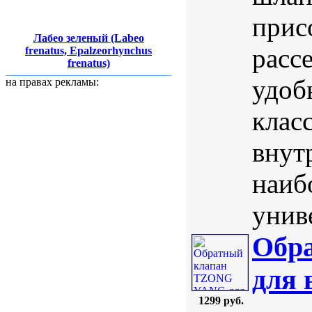
прис
Лабео зеленый (Labeo
расс
frenatus, Epalzeorhynchus
frenatus)
удоб
на правах рекламы:
клас
внут
наиб
унив
Обр
для 
1299 руб.