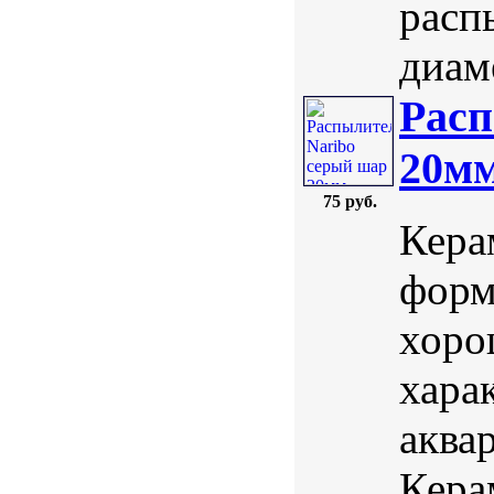
расп
диаме
Расп
20м
75 руб.
Кера
форм
хоро
хара
аква
Кера