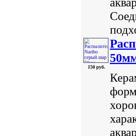
аква
Соед
подх
Расп
50м
150 руб.
Кера
форм
хоро
хара
аква