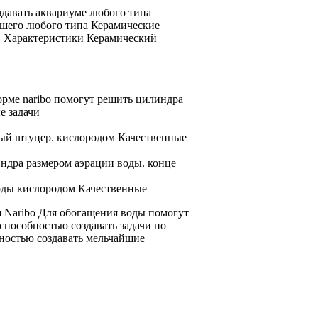
здавать
аквариуме любого типа
чшего
любого типа Керамические
.
Характеристики Керамический
орме
naribo помогут решить
цилиндра
е задачи
ый штуцер.
кислородом Качественные
ндра размером
аэрации воды.
конце
оды кислородом Качественные
 Naribo
Для обогащения воды
помогут
 способностью создавать
задачи по
ностью создавать мельчайшие