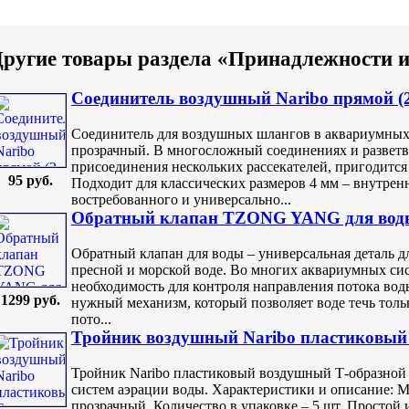
ругие товары раздела «Принадлежности и
Соединитель воздушный Naribo прямой (
Соединитель для воздушных шлангов в аквариумных 
прозрачный. В многосложный соединениях и разветв
присоединения нескольких рассекателей, пригодится
95 руб.
Подходит для классических размеров 4 мм – внутрен
востребованного и универсально...
Обратный клапан TZONG YANG для воды
Обратный клапан для воды – универсальная деталь д
пресной и морской воде. Во многих аквариумных си
необходимость для контроля направления потока вод
1299 руб.
нужный механизм, который позволяет воде течь тол
пото...
Тройник воздушный Naribo пластиковый 
Тройник Naribo пластиковый воздушный Т-образной
систем аэрации воды. Характеристики и описание: М
прозрачный. Количество в упаковке – 5 шт. Простой 