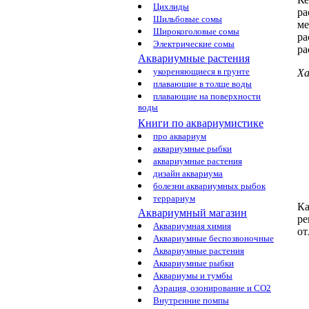
Цихлиды
ра
Шильбовые сомы
ме
Широкоголовые сомы
ра
Электрические сомы
ра
Аквариумные растения
укореняющиеся в грунте
Ха
плавающие в толще воды
плавающие на поверхности
воды
Книги по аквариумистике
про аквариум
аквариумные рыбки
аквариумные растения
дизайн аквариума
болезни аквариумных рыбок
террариум
Ка
Аквариумный магазин
р
Аквариумная химия
от
Аквариумные беспозвоночные
Аквариумные растения
Аквариумные рыбки
Аквариумы и тумбы
Аэрация, озонирование и CO2
Внутренние помпы