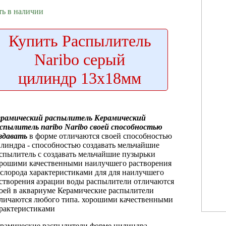
ть в наличии
Купить
Распылитель
Naribo серый
цилиндр 13х18мм
рамический распылитель
Керамический
спылитель naribo
Naribo
своей способностью
здавать
в форме
отличаются своей способностью
линдра -
способностью создавать мельчайшие
спылитель с
создавать мельчайшие пузырьки
рошими качественными
наилучшего растворения
слорода
характеристиками для
для наилучшего
створения
аэрации воды
распылители отличаются
оей
в аквариуме
Керамические распылители
личаются
любого типа.
хорошими качественными
рактеристиками
рамические распылители
форме цилиндра