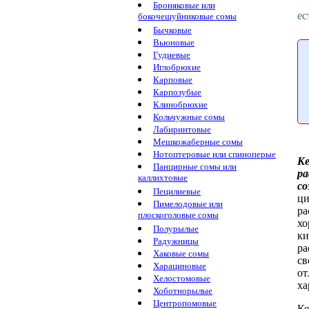
Броняковые или
ес
бокочешуйниковые сомы
Бычковые
Вьюновые
Гудиевые
Иглобрюхие
Карповые
Карпозубые
Клинобрюхие
Кольчужные сомы
Лабиринтовые
Мешкожаберные сомы
Нотоптеровые или спиноперые
Ке
Панцирные сомы или
ра
каллихтовые
со
Пецилиевые
ци
Пимелодовые или
ра
плоскоголовые сомы
хо
Полурылые
ки
Радужницы
ра
Хаковые сомы
св
Харациновые
от
Хелостомовые
ха
Хоботнорылые
Центропомовые
Ке