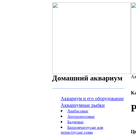
Домашний аквариум
Ак
К
Аквариум и его оборудование
Аквариумные рыбки
Р
Анабасовые
Аптеронотовые
Бадиевые
Бахромчатоусые или
Ц
перистоусые сомы