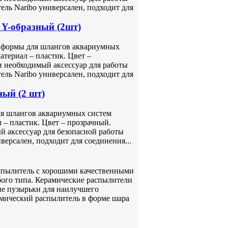
ль Naribo универсален, подходит для
Y-образный (2шт)
 формы для шлангов аквариумных
атериал – пластик. Цвет –
и необходимый аксессуар для работы
ль Naribo универсален, подходит для
ный (2 шт)
ля шлангов аквариумных систем
 – пластик. Цвет – прозрачный.
й аксессуар для безопасной работы
ерсален, подходит для соединения...
аспылитель с хорошими качественными
бого типа. Керамические распылители
ие пузырьки для наилучшего
амический распылитель в форме шара