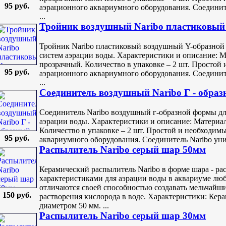
95 руб.
аэрационного аквариумного оборудования. Соедините
...
Тройник воздушный Naribo пластиковый 
Тройник Naribo пластиковый воздушный Y-образной
систем аэрации воды. Характеристики и описание: М
прозрачный. Количество в упаковке – 2 шт. Простой 
95 руб.
аэрационного аквариумного оборудования. Соедините
...
Соединитель воздушный Naribo Г - образ
Соединитель Naribo воздушный г-образной формы д
аэрации воды. Характеристики и описание: Материал
Количество в упаковке – 2 шт. Простой и необходимы
95 руб.
аквариумного оборудования. Соединитель Naribo унив
Распылитель Naribo серый шар 50мм
Керамический распылитель Naribo в форме шара - р
характеристиками для аэрации воды в аквариуме лю
отличаются своей способностью создавать мельчайш
150 руб.
растворения кислорода в воде. Характеристики: Кер
диаметром 50 мм. ...
Распылитель Naribo серый шар 30мм