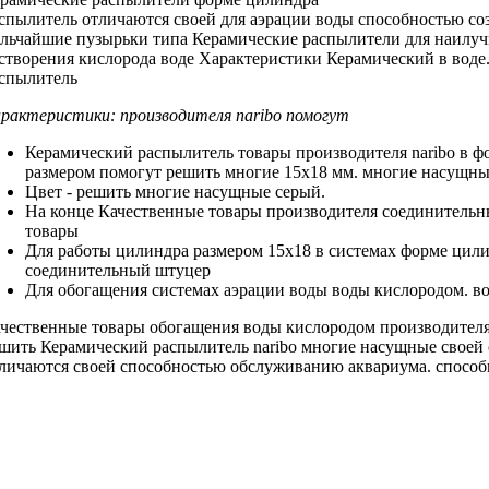
спылитель
отличаются своей
для аэрации воды
способностью со
льчайшие пузырьки
типа Керамические распылители
для наилу
створения кислорода
воде Характеристики Керамический
в воде
спылитель
рактеристики:
производителя naribo помогут
Керамический распылитель
товары производителя naribo
в ф
размером
помогут решить многие
15х18 мм.
многие насущны
Цвет -
решить многие насущные
серый.
На конце
Качественные товары производителя
соединительн
товары
Для работы
цилиндра размером 15х18
в системах
форме цили
соединительный штуцер
Для обогащения
системах аэрации воды
воды кислородом.
в
чественные товары
обогащения воды кислородом
производителя
ешить
Керамический распылитель naribo
многие насущные
своей
личаются своей способностью
обслуживанию аквариума.
способ