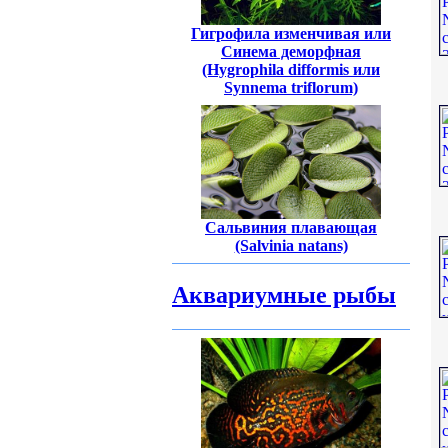
Гигрофила изменчивая или
Синема деморфная
(Hygrophila difformis или
Synnema triflorum)
Сальвиния плавающая
(Salvinia natans)
Аквариумные рыбы