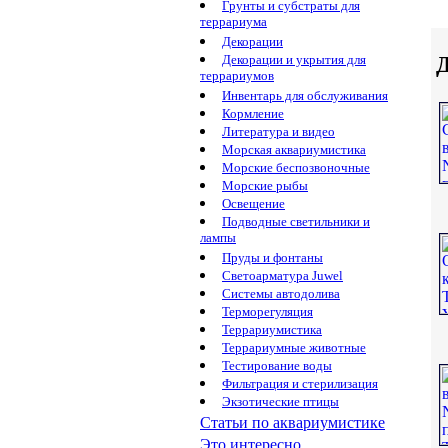
Грунты и субстраты для
террариума
Декорации
Д
Декорации и укрытия для
террариумов
Инвентарь для обслуживания
Кормление
Литература и видео
Морская аквариумистика
Морские беспозвоночные
Морские рыбы
Освещение
Подводные светильники и
лампы
Пруды и фонтаны
Светоарматура Juwel
Системы автодолива
Терморегуляция
Террариумистика
Террариумные животные
Тестирование воды
Фильтрация и стерилизация
Экзотические птицы
Статьи по аквариумистике
Это интересно...