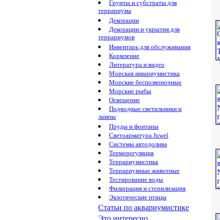
Грунты и субстраты для
террариума
Декорации
Декорации и укрытия для
террариумов
Инвентарь для обслуживания
Кормление
Литература и видео
Морская аквариумистика
Морские беспозвоночные
Морские рыбы
Освещение
Подводные светильники и
лампы
Пруды и фонтаны
Светоарматура Juwel
Системы автодолива
Терморегуляция
Террариумистика
Террариумные животные
Тестирование воды
Фильтрация и стерилизация
Экзотические птицы
Статьи по аквариумистике
Это интересно...