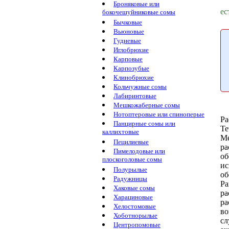
Броняковые или
ес
бокочешуйниковые сомы
Бычковые
Вьюновые
Гудиевые
Иглобрюхие
Карповые
Карпозубые
Клинобрюхие
Кольчужные сомы
Лабиринтовые
Мешкожаберные сомы
Нотоптеровые или спиноперые
Ра
Панцирные сомы или
Te
каллихтовые
М
Пецилиевые
ра
Пимелодовые или
об
плоскоголовые сомы
ис
Полурылые
об
Радужницы
Ра
Хаковые сомы
ра
Харациновые
ра
Хелостомовые
во
Хоботнорылые
сл
Центропомовые