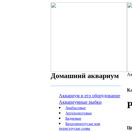
Домашний аквариум
Ак
К
Аквариум и его оборудование
Аквариумные рыбки
Р
Анабасовые
Аптеронотовые
Бадиевые
Бахромчатоусые или
Ц
перистоусые сомы