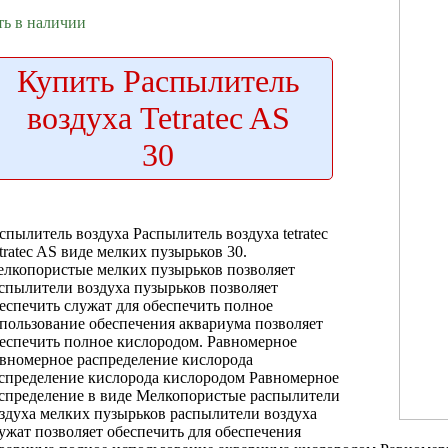
ть в наличии
Купить
Распылитель
воздуха Tetratec AS
30
спылитель воздуха
Распылитель воздуха tetratec
tratec AS
виде мелких пузырьков
30.
елкопористые
мелких пузырьков позволяет
спылители воздуха
пузырьков позволяет
еспечить
служат для
обеспечить полное
пользование
обеспечения аквариума
позволяет
еспечить полное
кислородом. Равномерное
вномерное распределение кислорода
спределение кислорода
кислородом Равномерное
спределение
в виде
Мелкопористые распылители
здуха
мелких пузырьков
распылители воздуха
ужат
позволяет обеспечить
для обеспечения