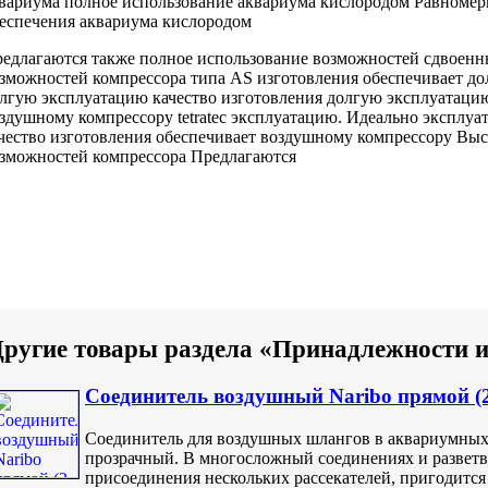
вариума
полное использование
аквариума кислородом Равномер
еспечения аквариума кислородом
едлагаются также
полное использование возможностей
сдвоенн
зможностей компрессора
типа AS
изготовления обеспечивает д
лгую эксплуатацию
качество изготовления
долгую эксплуатаци
здушному компрессору tetratec
эксплуатацию. Идеально
эксплуа
чество изготовления обеспечивает
воздушному компрессору
Выс
зможностей компрессора Предлагаются
ругие товары раздела «Принадлежности и
Соединитель воздушный Naribo прямой (
Соединитель для воздушных шлангов в аквариумных 
прозрачный. В многосложный соединениях и разветв
присоединения нескольких рассекателей, пригодится