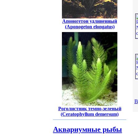
Апоногетон удлиненный
(Aponogeton elongatus)
В
Роголистник темно-зеленый
(Ceratophyllum demersum)
Аквариумные рыбы