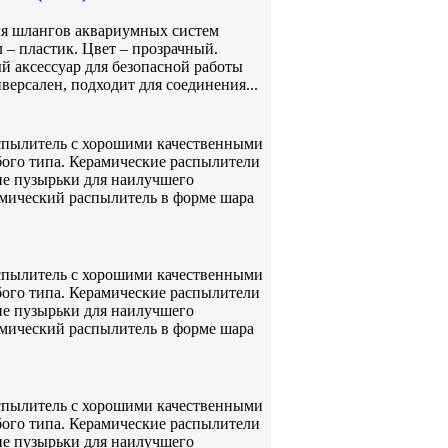
ля шлангов аквариумных систем
 – пластик. Цвет – прозрачный.
й аксессуар для безопасной работы
ерсален, подходит для соединения...
аспылитель с хорошими качественными
бого типа. Керамические распылители
ие пузырьки для наилучшего
амический распылитель в форме шара
аспылитель с хорошими качественными
бого типа. Керамические распылители
ие пузырьки для наилучшего
амический распылитель в форме шара
аспылитель с хорошими качественными
бого типа. Керамические распылители
ие пузырьки для наилучшего