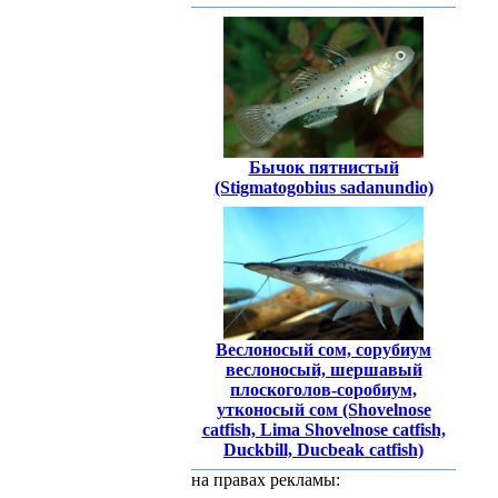
Бычок пятнистый
(Stigmatogobius sadanundio)
Веслоносый сом, сорубиум
веслоносый, шершавый
плоскоголов-соробиум,
утконосый сом (Shovelnose
catfish, Lima Shovelnose catfish,
Duckbill, Ducbeak catfish)
на правах рекламы: