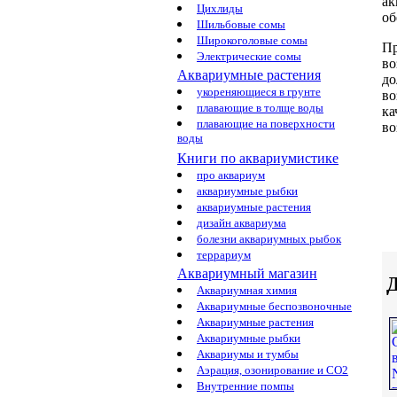
ак
Цихлиды
об
Шильбовые сомы
Широкоголовые сомы
Пр
Электрические сомы
во
Аквариумные растения
до
укореняющиеся в грунте
во
плавающие в толще воды
ка
плавающие на поверхности
во
воды
Книги по аквариумистике
про аквариум
аквариумные рыбки
аквариумные растения
дизайн аквариума
болезни аквариумных рыбок
террариум
Аквариумный магазин
Д
Аквариумная химия
Аквариумные беспозвоночные
Аквариумные растения
Аквариумные рыбки
Аквариумы и тумбы
Аэрация, озонирование и CO2
Внутренние помпы