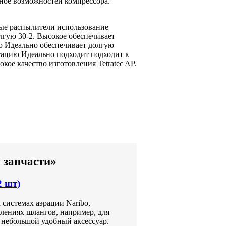
ное
возможностей компрессора.
ые распылители
использование
олгую
30-2. Высокое
обеспечивает
ю Идеально
обеспечивает долгую
тацию Идеально подходит
подходит к
окое качество изготовления
Tetratec AP.
 запчасти»
2 шт)
системах аэрации Naribo,
лениях шлангов, например, для
 небольшой удобный аксессуар.