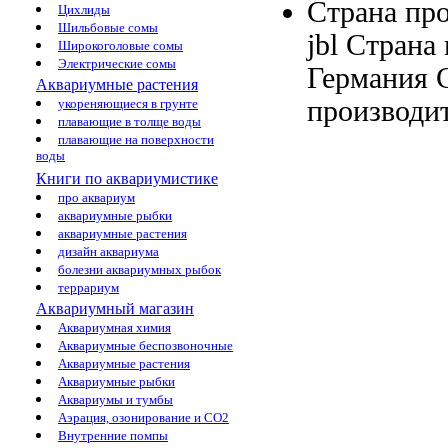
Страна про
Цихлиды
Шильбовые сомы
jbl Страна
Широкоголовые сомы
Электрические сомы
Германия
Аквариумные растения
производи
укореняющиеся в грунте
плавающие в толще воды
плавающие на поверхности
воды
Книги по аквариумистике
про аквариум
аквариумные рыбки
аквариумные растения
дизайн аквариума
болезни аквариумных рыбок
террариум
Аквариумный магазин
Аквариумная химия
Аквариумные беспозвоночные
Аквариумные растения
Аквариумные рыбки
Аквариумы и тумбы
Аэрация, озонирование и CO2
Внутренние помпы