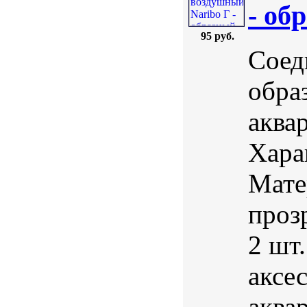
- об
95 руб.
Соед
обра
аква
Хара
Мате
проз
2 шт
аксе
аква