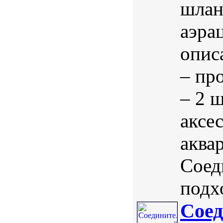
шлан
аэра
опис
– пр
– 2 
аксе
аква
Соед
подхо
Соед