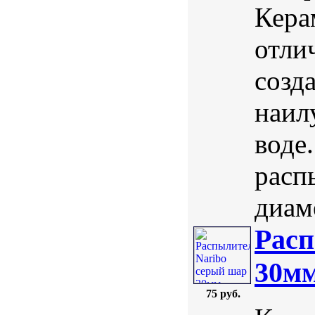
Кера
отли
созд
наил
воде
расп
диаме
Расп
30м
75 руб.