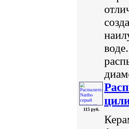
отли
созд
наил
воде
расп
диаме
Расп
цили
115 руб.
Кера