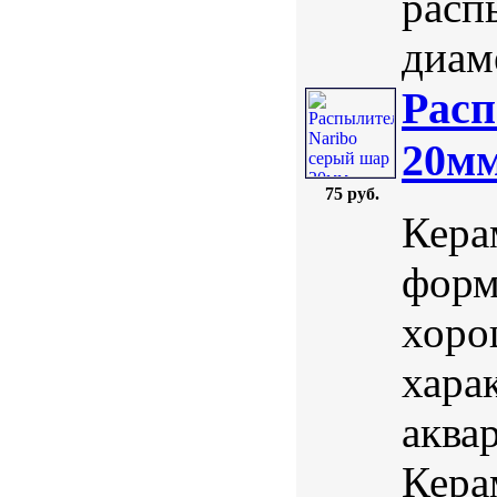
расп
диаме
Расп
20м
75 руб.
Кера
форм
хоро
хара
аква
Кера