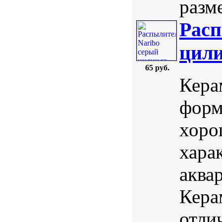
разме
Расп
цили
65 руб.
Кера
форм
хоро
хара
аква
Кера
отли