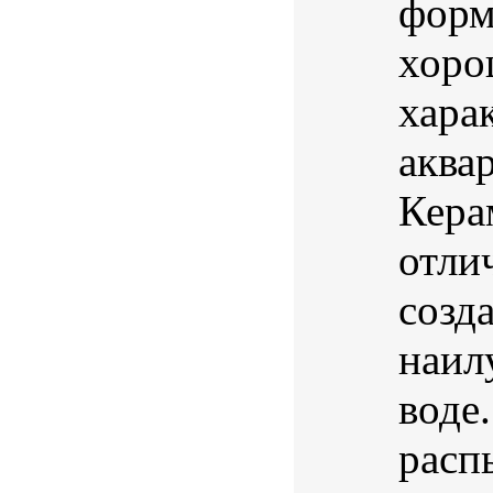
форм
хоро
хара
аква
Кера
отли
созд
наил
воде
расп