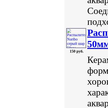
Соед
подх
Расп
50м
150 руб.
Кера
форм
хоро
хара
аква