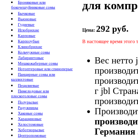
для компр
Броняковые или
бокочешуйниковые сомы
Бычковые
Вьюновые
Гудиевые
292 руб.
Цена:
Иглобрюхие
Карповые
В настоящее время этого 
Карпозубые
Клинобрюхие
Кольчужные сомы
Вес нетто
Лабиринтовые
Мешкожаберные сомы
производи
Нотоптеровые или спиноперые
Панцирные сомы или
производи
каллихтовые
Пецилиевые
г
jbl Стран
Пимелодовые или
плоскоголовые сомы
производи
Полурылые
Радужницы
Производи
Хаковые сомы
производи
Харациновые
Хелостомовые
Германия
Хоботнорылые
Центропомовые