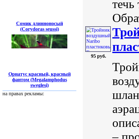
течь
Обра
Сомик длинноносый
Трой
(Corydoras seussi)
плас
95 руб.
Трой
Орнатус красный, красный
возд
фантом (Megalamphodus
sweglesi)
шлан
на правах рекламы:
аэра
опис
– пр