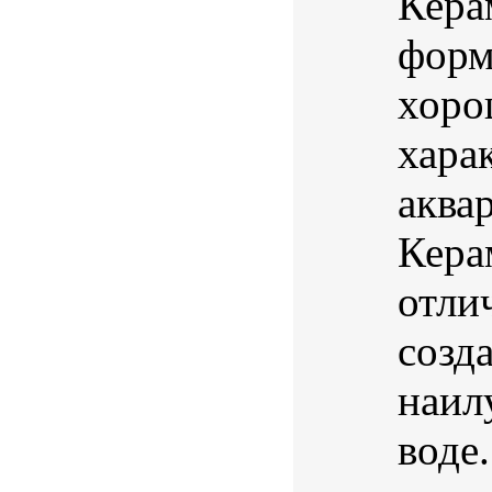
Кера
форм
хоро
хара
аква
Кера
отли
созд
наил
воде