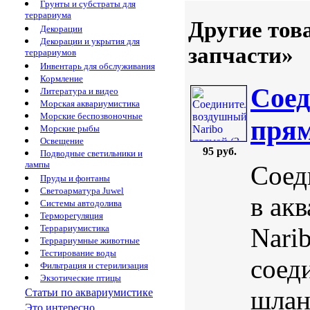
Грунты и субстраты для
террариума
Другие тов
Декорации
Декорации и укрытия для
запчасти»
террариумов
Инвентарь для обслуживания
Кормление
Соед
Литература и видео
Морская аквариумистика
Морские беспозвоночные
прям
Морские рыбы
Освещение
95 руб.
Подводные светильники и
лампы
Соед
Пруды и фонтаны
Светоарматура Juwel
в ак
Системы автодолива
Терморегуляция
Nari
Террариумистика
Террариумные животные
Тестирование воды
соед
Фильтрация и стерилизация
Экзотические птицы
шлан
Статьи по аквариумистике
Это интересно...