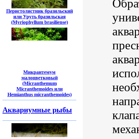
Обра
Перистолистник бразильский
унив
или Уруть бразильская
(Myriophyllum brasiliense)
аква
прес
аква
испо
Микрантемум
малоцветковый
необ
(Micranthemum
Micranthemoides или
Hemianthus micranthemoides)
напр
Аквариумные рыбы
клап
меха