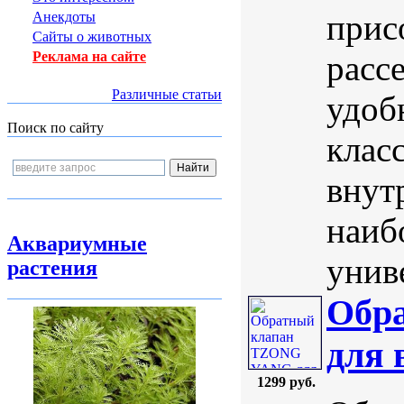
прис
Анекдоты
Сайты о животных
расс
Реклама на сайте
Различные статьи
удоб
Поиск по сайту
клас
внут
наиб
Аквариумные
унив
растения
Обр
для 
1299 руб.