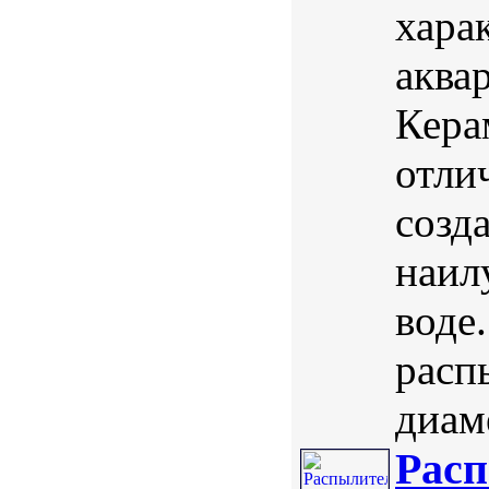
хара
аква
Кера
отли
созд
наил
воде
расп
диаме
Расп