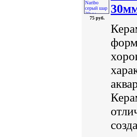
30м
75 руб.
Кера
форм
хоро
хара
аква
Кера
отли
созд