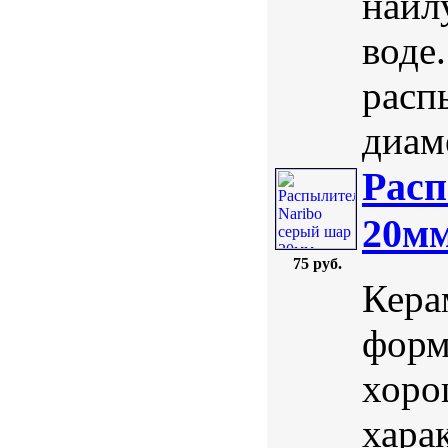
наил
воде
расп
диаме
Расп
20м
75 руб.
Кера
форм
хоро
хара