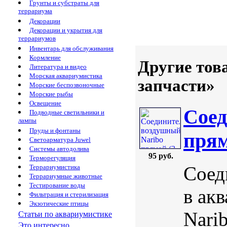
Грунты и субстраты для
террариума
Декорации
Декорации и укрытия для
террариумов
Инвентарь для обслуживания
Кормление
Другие тов
Литература и видео
Морская аквариумистика
запчасти»
Морские беспозвоночные
Морские рыбы
Освещение
Соед
Подводные светильники и
лампы
Пруды и фонтаны
прям
Светоарматура Juwel
Системы автодолива
95 руб.
Терморегуляция
Соед
Террариумистика
Террариумные животные
Тестирование воды
в ак
Фильтрация и стерилизация
Экзотические птицы
Nari
Статьи по аквариумистике
Это интересно...