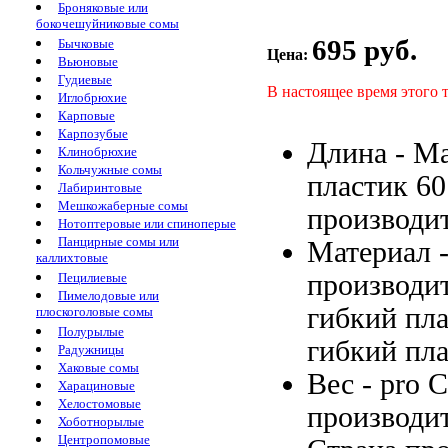
Броняковые или
бокочешуйниковые сомы
695 руб.
Бычковые
Цена:
Вьюновые
Гудиевые
В настоящее время этого 
Иглобрюхие
Карповые
Карпозубые
Длина -
Ма
Клинобрюхие
Кольчужные сомы
пластик
60
Лабиринтовые
Мешкожаберные сомы
производи
Нотоптеровые или спиноперые
Панцирные сомы или
Материал 
каллихтовые
производи
Пецилиевые
Пимелодовые или
гибкий пл
плоскоголовые сомы
Полурылые
гибкий пл
Радужницы
Хаковые сомы
Вес -
pro 
Харациновые
Хелостомовые
производи
Хоботнорылые
Центропомовые