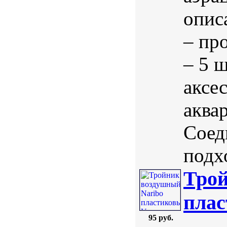
опис
– пр
– 5 
аксе
аква
Соед
подхо
Трой
плас
95 руб.