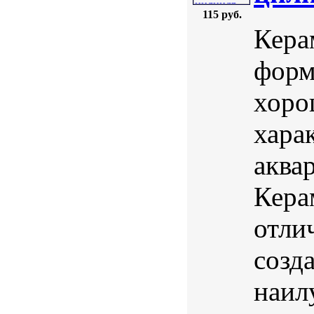
115 руб.
Кера
форм
хоро
хара
аква
Кера
отли
созд
наил