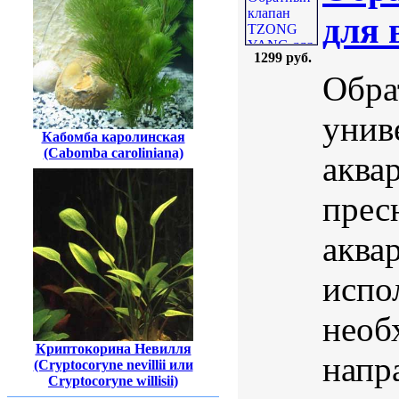
для 
1299 руб.
Обра
унив
Кабомба каролинская
(Cabomba caroliniana)
аква
прес
аква
испо
необ
Криптокорина Невилля
напр
(Cryptocoryne nevillii или
Cryptocoryne willisii)