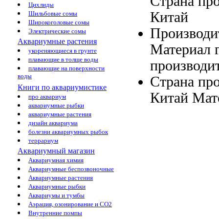
Страна пр
Цихлиды
Китай
Шильбовые сомы
Широкоголовые сомы
Производи
Электрические сомы
Аквариумные растения
Материал 
укореняющиеся в грунте
плавающие в толще воды
производи
плавающие на поверхности
воды
Страна пр
Книги по аквариумистике
Китай
Мат
про аквариум
аквариумные рыбки
аквариумные растения
дизайн аквариума
болезни аквариумных рыбок
террариум
Аквариумный магазин
Аквариумная химия
Аквариумные беспозвоночные
Аквариумные растения
Аквариумные рыбки
Аквариумы и тумбы
Аэрация, озонирование и CO2
Внутренние помпы