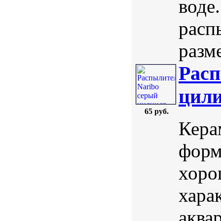
воде
расп
разме
Расп
цили
65 руб.
Кера
форм
хоро
хара
аква