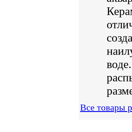
Кера
отли
созд
наил
воде
расп
разме
Все товары 