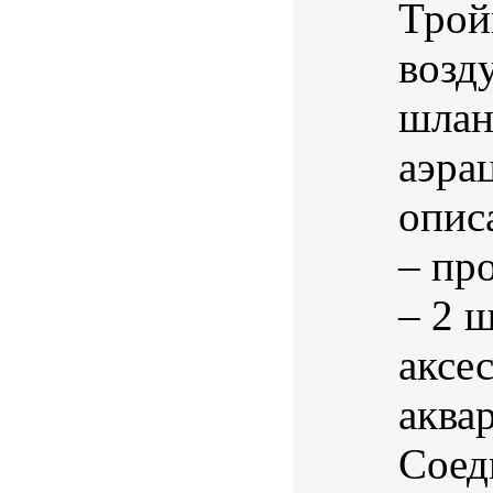
Трой
возд
шлан
аэра
опис
– пр
– 2 
аксе
аква
Соед