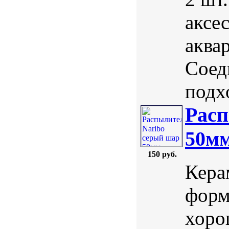
аксе
аква
Соед
подх
Расп
50м
150 руб.
Кера
форм
хоро