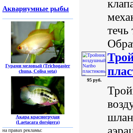
клап
Аквариумные рыбы
меха
течь
Обра
Трой
Гурами медовый (Trichogaster
плас
chuna, Colisa sota)
95 руб.
Трой
возд
шлан
Акара красногрудая
(Laetacara dorsigera)
аэра
на правах рекламы: