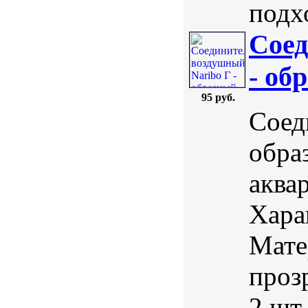
подхо
Соед
- об
95 руб.
Соед
обра
аква
Хара
Мате
проз
2 шт