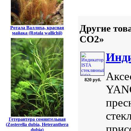
Другие тов
Ротала Валлиха, красная
майака (Rotala wallichii)
CO2»
Инди
Аксе
820 руб.
YANG
прес
стек
Гетерантера сомнительная
(Zosterella dubia, Heteranthera
прис
dubia)