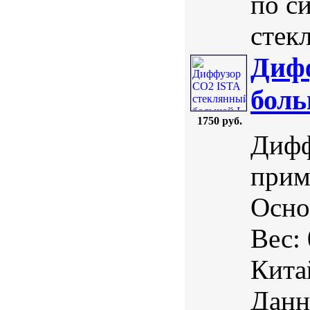
по с
стекл
Диф
бол
1750 руб.
Дифф
прим
Осно
Вес:
Кита
Данн