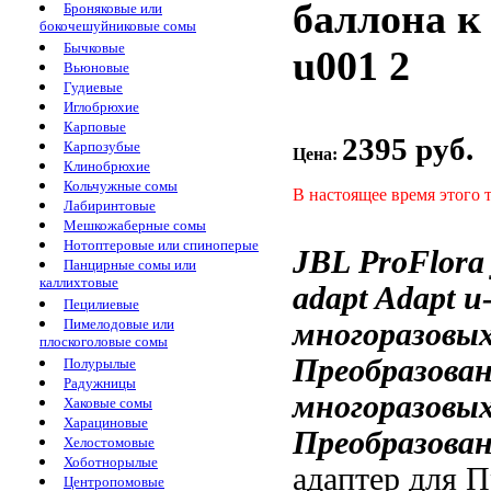
баллона к
Броняковые или
бокочешуйниковые сомы
Бычковые
u001 2
Вьюновые
Гудиевые
Иглобрюхие
Карповые
2395 руб.
Карпозубые
Цена:
Клинобрюхие
Кольчужные сомы
В настоящее время этого 
Лабиринтовые
Мешкожаберные сомы
Нотоптеровые или спиноперые
JBL ProFlor
Панцирные сомы или
каллихтовые
adapt
Adapt 
Пецилиевые
Пимелодовые или
многоразовы
плоскоголовые сомы
Преобразова
Полурылые
Радужницы
многоразовы
Хаковые сомы
Харациновые
Преобразова
Хелостомовые
Хоботнорылые
адаптер для
П
Центропомовые