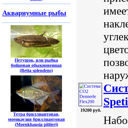
имее
Аквариумные рыбы
накл
угле
цвет
позв
Петушок, или рыбка
бойцовая обыкновенная
(Betta splendens)
нару
Сист
Spet
19200 руб.
Тетра бриллиантовая,
Набо
моенкаузия бриллиантовая
(Moenkhausia pittieri)