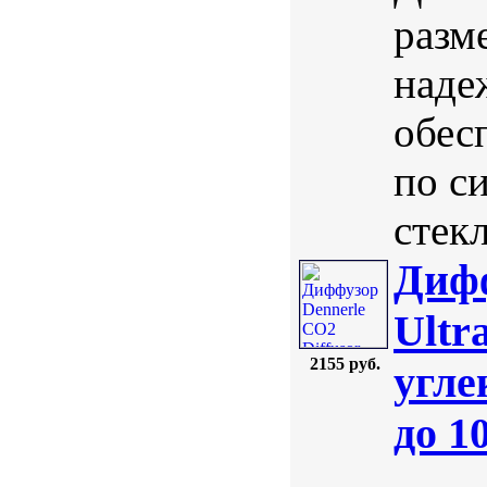
разм
наде
обес
по с
стекл
Дифф
Ultr
2155 руб.
угле
до 1