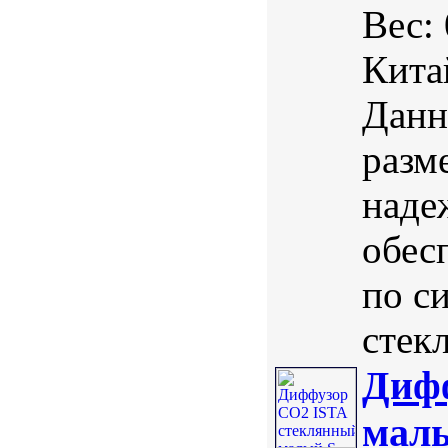
Вес:
Кита
Данн
разм
наде
обес
по с
стекл
Диф
мал