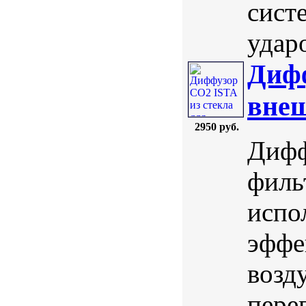
сист
ударо
Дифф
внеш
2950 руб.
Дифф
филь
испо
эффе
возд
пере