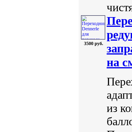
чистя
Пере
реду
3500 руб.
запр
на с
Пере
адап
из к
балл