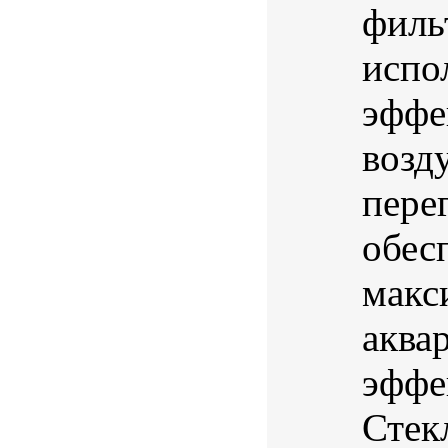
филь
испо
эффе
возд
пере
обес
макс
аква
эффе
Стек