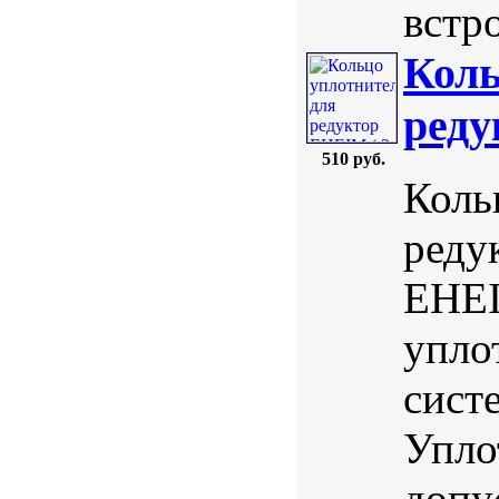
встр
Коль
реду
510 руб.
Коль
реду
EHEI
упло
сист
Упло
допу