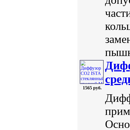
част
коль
заме
пышн
Диф
сре
1565 руб.
Дифф
прим
Осно