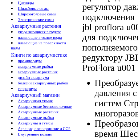
Цихлиды
регулятор дав
Шильбовые сомы
Широкоголовые сомы
подключения 
Электрические сомы
jbl proflora u0
Аквариумные растения
укореняющиеся в грунте
для подключе
плавающие в толще воды
плавающие на поверхности
пополняемого
воды
Книги по аквариумистике
редуктору JB
про аквариум
ProFlora u001
аквариумные рыбки
аквариумные растения
дизайн аквариума
Преобразу
болезни аквариумных рыбок
террариум
давления 
Аквариумный магазин
систем
Стр
Аквариумная химия
Аквариумные беспозвоночные
многоразо
Аквариумные растения
Аквариумные рыбки
Преобразо
Аквариумы и тумбы
Аэрация, озонирование и CO2
время Шес
Внутренние помпы