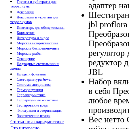
Грунты и субстраты для
адаптер на
террариума
Декорации
Шестигра
Декорации и укрытия для
террариумов
jbl proflora
Инвентарь для обслуживания
Преобразо
Кормление
Литература и видео
Преобразо
Морская аквариумистика
Морские беспозвоночные
регулятор 
Морские рыбы
Освещение
редуктор 
Подводные светильники и
лампы
JBL
Пруды и фонтаны
Набор вкл
Светоарматура Juwel
Системы автодолива
в себя
Пре
Терморегуляция
Террариумистика
любое вре
Террариумные животные
Тестирование воды
производи
Фильтрация и стерилизация
Экзотические птицы
Вес нетто
Статьи по аквариумистике
гайку адап
Это интересно...