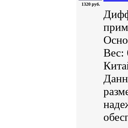
1320 руб.
Дифф
прим
Осно
Вес:
Кита
Данн
разм
наде
обес