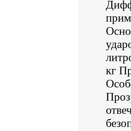
Дифф
прим
Осно
удар
литр
кг П
Особ
Проз
отве
безо