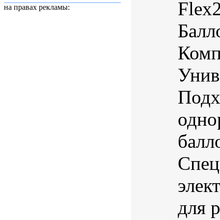
Flex
на правах рекламы:
Балл
Комп
Унив
Подх
одно
балл
Спец
элек
для р