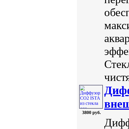
обес
макс
аква
эффе
Стек
чистя
Дифф
внеш
3800 руб.
Дифф