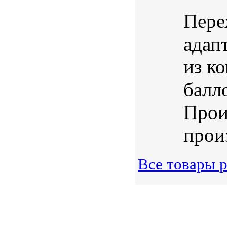
Пере
адап
из к
балл
Прои
произ
Все товары 