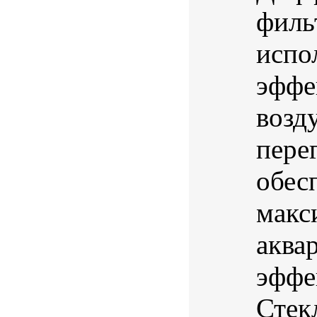
филь
испо
эффе
возд
пере
обес
макс
аква
эффе
Стек