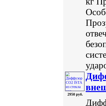
кг П
Особ
Проз
отве
безо
сист
ударо
Дифф
внеш
2950 руб.
Дифф