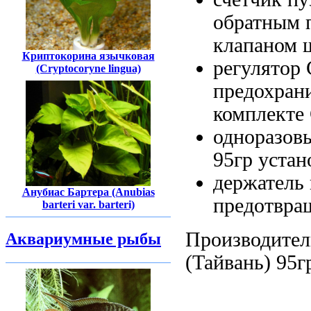
обратным
клапаном
Криптокорина язычковая
регулятор
(Cryptocoryne lingua)
предохран
комплекте
одноразов
95гр
устан
держатель
Анубиас Бартера (Anubias
предотвра
barteri var. barteri)
Производител
Аквариумные рыбы
(Тайвань)
95г