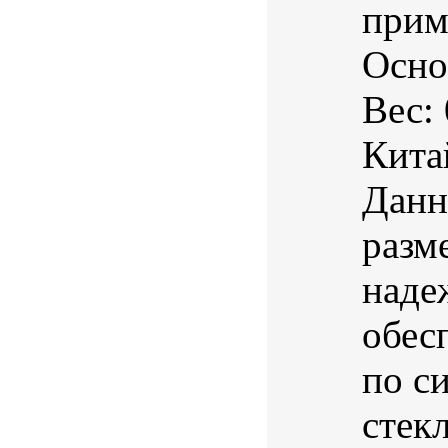
прим
Осно
Вес:
Кита
Данн
разм
наде
обес
по с
стекл