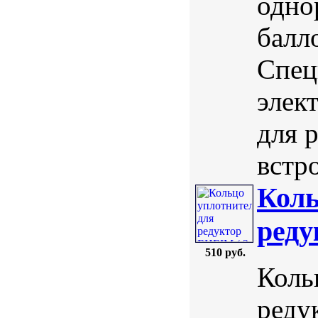
одно
балл
Спец
элек
для р
встр
Коль
реду
510 руб.
Коль
реду