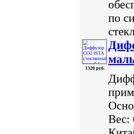
обес
по с
стекл
Диф
мал
1320 руб.
Дифф
прим
Осно
Вес:
Кита