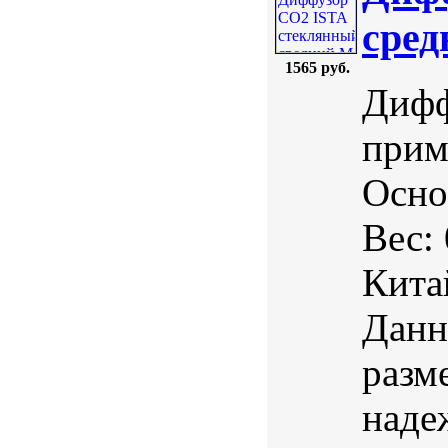
сре
1565 руб.
Дифф
прим
Осно
Вес:
Кита
Данн
разм
наде