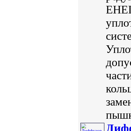
EHEI
упло
сист
Упло
допу
част
коль
заме
пышн
Диф