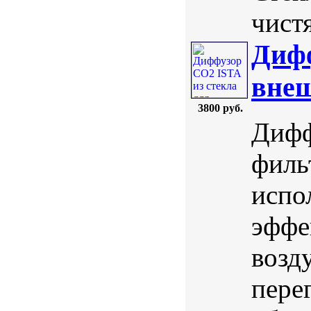
чистя
Дифф
внеш
3800 руб.
Дифф
филь
испо
эффе
возд
пере