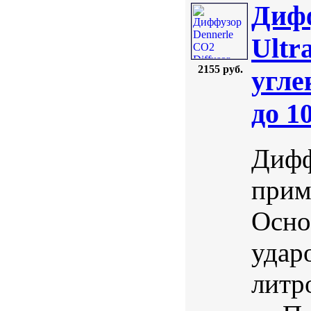
Дифф
Ultr
2155 руб.
угле
до 1
Дифф
прим
Осно
удар
литр