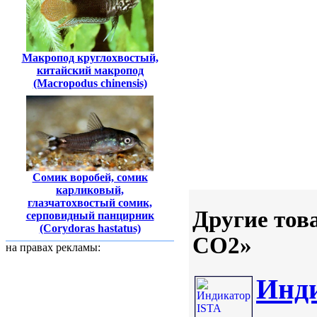
Макропод круглохвостый,
китайский макропод
(Macropodus chinensis)
Сомик воробей, сомик
карликовый,
глазчатохвостый сомик,
Другие тов
серповидный панцирник
(Corydoras hastatus)
CO2»
на правах рекламы:
Инди