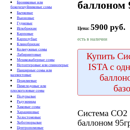
баллоном 
Броняковые или
бокочешуйниковые сомы
Бычковые
Вьюновые
Гудиевые
5900 руб.
Цена:
Иглобрюхие
Карповые
есть в наличии
Карпозубые
Клинобрюхие
Кольчужные сомы
Купить
Сис
Лабиринтовые
Мешкожаберные сомы
ISTA с од
Нотоптеровые или спиноперые
Панцирные сомы или
баллон
каллихтовые
Пецилиевые
баз
Пимелодовые или
плоскоголовые сомы
Полурылые
Радужницы
Хаковые сомы
Система СО2
Харациновые
Хелостомовые
баллоном 95г
Хоботнорылые
Центропомовые