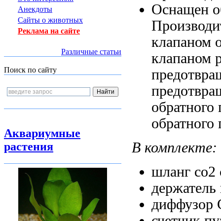
Оснащен 
Анекдоты
Сайты о животных
Производи
Реклама на сайте
клапаном 
Различные статьи
клапаном 
Поиск по сайту
предотвра
предотвра
обратного
обратного 
Аквариумные
В комплекте:
растения
шланг
co2
держатель
диффузор
счетчик п