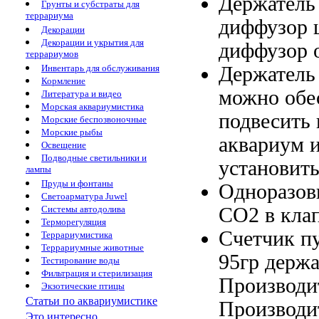
Держатель
Грунты и субстраты для
террариума
диффузор
ш
Декорации
Декорации и укрытия для
диффузор 
террариумов
Держатель
Инвентарь для обслуживания
Кормление
можно
обе
Литература и видео
Морская аквариумистика
подвесить
Морские беспозвоночные
Морские рыбы
аквариум 
Освещение
Подводные светильники и
установит
лампы
Пруды и фонтаны
Одноразов
Светоарматура Juwel
СО2 в
кла
Системы автодолива
Терморегуляция
Счетчик п
Террариумистика
Террариумные животные
95гр держ
Тестирование воды
Фильтрация и стерилизация
Производит
Экзотические птицы
Статьи по аквариумистике
Производит
Это интересно...