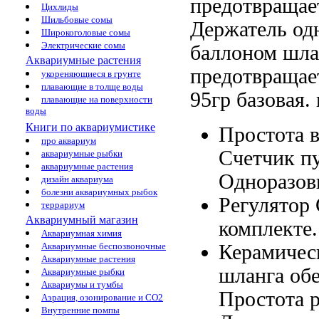
предотвращае
Цихлиды
Шильбовые сомы
Держатель
од
Широкоголовые сомы
Электрические сомы
баллоном
шла
Аквариумные растения
предотвращае
укореняющиеся в грунте
плавающие в толще воды
95гр базовая.
плавающие на поверхности
воды
Книги по аквариумистике
Простота 
про аквариум
Счетчик п
аквариумные рыбки
аквариумные растения
Одноразов
дизайн аквариума
болезни аквариумных рыбок
Регулятор
террариум
Аквариумный магазин
комплекте
Аквариумная химия
Керамичес
Аквариумные беспозвоночные
Аквариумные растения
шланга
обе
Аквариумные рыбки
Аквариумы и тумбы
Простота
р
Аэрация, озонирование и CO2
Внутренние помпы