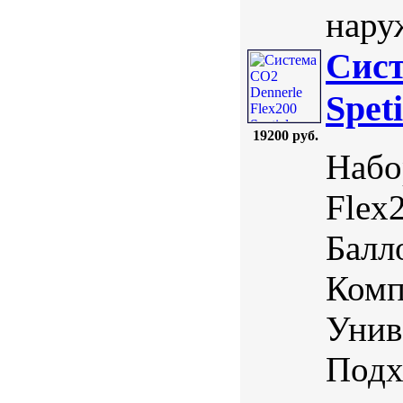
нару
Сист
Spet
19200 руб.
Набо
Flex
Балл
Комп
Унив
Подх