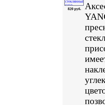
Аксе
820 руб.
YANG
прес
стек
прис
имее
накл
угле
цвет
позв