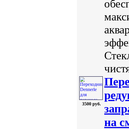
обес
макс
аква
эффе
Стек
чистя
Пере
реду
3500 руб.
запр
на с