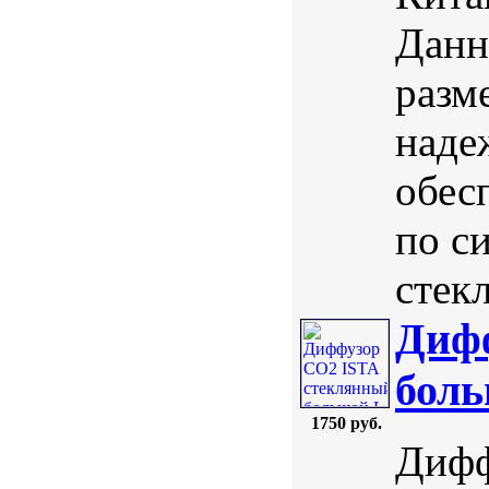
Данн
разм
наде
обес
по с
стекл
Диф
бол
1750 руб.
Дифф