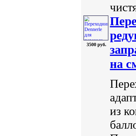
чистя
Пере
реду
3500 руб.
запр
на с
Пере
адап
из к
балл