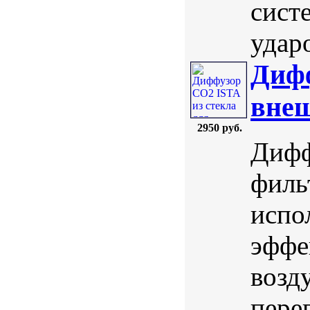
сист
ударо
Дифф
внеш
2950 руб.
Дифф
филь
испо
эффе
возд
пере