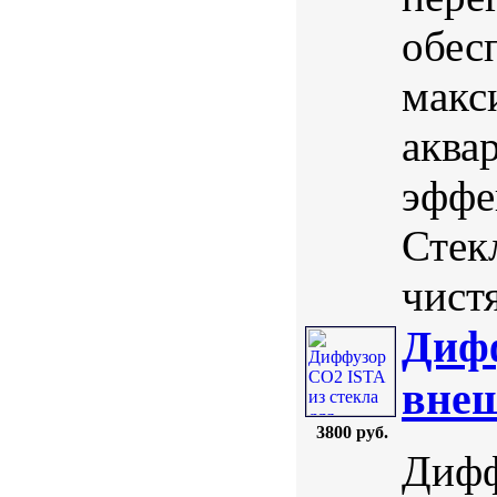
обес
макс
аква
эффе
Стек
чистя
Дифф
внеш
3800 руб.
Дифф