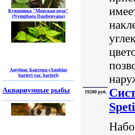
имее
Кувшинка "Морская роза"
(Nymphaea Daubenyana)
накл
угле
цвет
позв
Анубиас Бартера (Anubias
нару
barteri var. barteri)
Сист
Аквариумные рыбы
19200 руб.
Spet
Набо