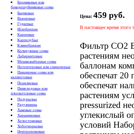
Броняковые или
бокочешуйниковые сомы
459 руб.
Бычковые
Цена:
Вьюновые
Гудиевые
В настоящее время этого 
Иглобрюхие
Карповые
Карпозубые
Фильтр СО2
Клинобрюхие
Кольчужные сомы
растениям не
Лабиринтовые
Мешкожаберные сомы
баллонам
ком
Нотоптеровые или спиноперые
Панцирные сомы или
обеспечат
20 
каллихтовые
обеспечат на
Пецилиевые
Пимелодовые или
растениям
ус
плоскоголовые сомы
Полурылые
pressurized
не
Радужницы
Хаковые сомы
углекислый
о
Харациновые
Хелостомовые
условий Наб
Хоботнорылые
Центропомовые