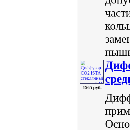
част
коль
заме
пышн
Диф
сре
1565 руб.
Дифф
прим
Осно