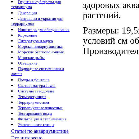
Грунты и субстраты для
здоровых ак
террариума
растений.
Декорации
Декорации и укрытия для
террариумов
Размеры: 19,5
Инвентарь для обслуживания
Кормление
условий
см
об
Литература и видео
Морская аквариумистика
Производител
Морские беспозвоночные
Морские рыбы
Освещение
Подводные светильники и
лампы
Пруды и фонтаны
Светоарматура Juwel
Системы автодолива
Терморегуляция
Террариумистика
Террариумные животные
Тестирование воды
Фильтрация и стерилизация
Экзотические птицы
Статьи по аквариумистике
Это интересно...