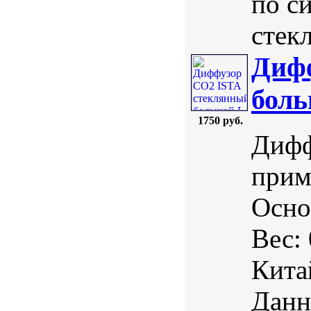
по с
стекл
Диф
бол
1750 руб.
Дифф
прим
Осно
Вес:
Кита
Данн