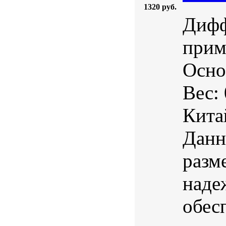
1320 руб.
Дифф
прим
Осно
Вес:
Кита
Данн
разм
наде
обес