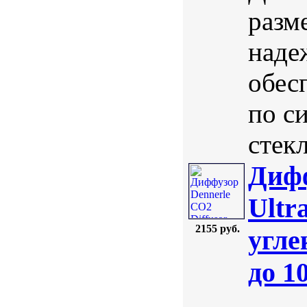
разм
наде
обес
по с
стекл
Дифф
Ultr
2155 руб.
угле
до 1