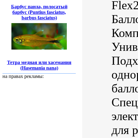
Flex
Барбус панда, полосатый
барбус (Puntius fasciatus,
Балл
barbus fasciatus)
Комп
Унив
Подх
Тетра медная или хасемания
(Hasemania nana)
одно
на правах рекламы:
балл
Спец
элек
для р