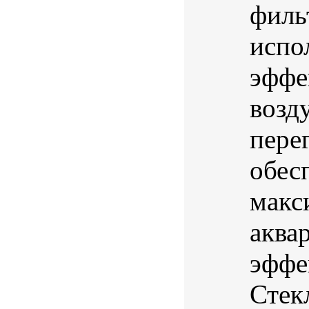
филь
испо
эффе
возд
пере
обес
макс
аква
эффе
Стек