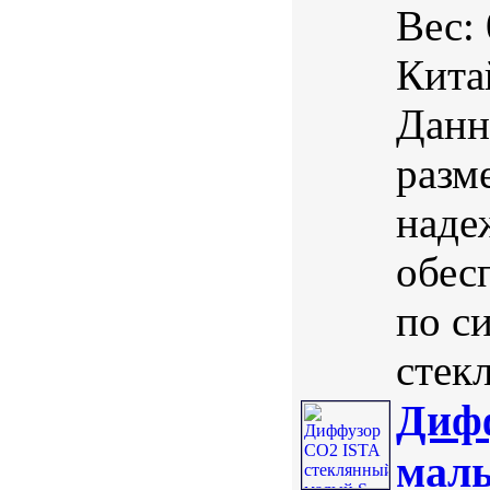
Вес:
Кита
Данн
разм
наде
обес
по с
стекл
Диф
мал