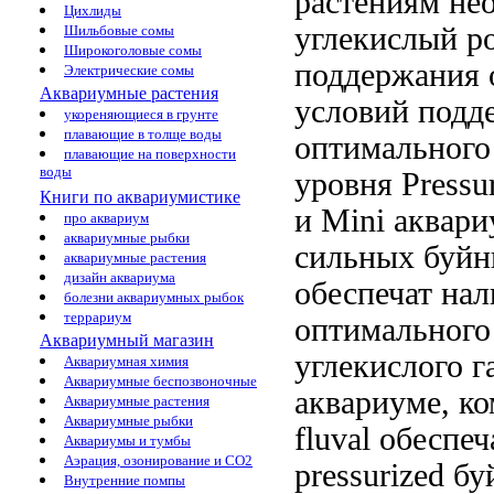
растениям не
Цихлиды
углекислый
ро
Шильбовые сомы
Широкоголовые сомы
поддержания
Электрические сомы
Аквариумные растения
условий
подд
укореняющиеся в грунте
плавающие в толще воды
оптимального
плавающие на поверхности
воды
уровня
Pressu
Книги по аквариумистике
и Mini
аквари
про аквариум
аквариумные рыбки
сильных буй
аквариумные растения
дизайн аквариума
обеспечат на
болезни аквариумных рыбок
террариум
оптимального
Аквариумный магазин
углекислого г
Аквариумная химия
Аквариумные беспозвоночные
аквариуме,
ко
Аквариумные растения
Аквариумные рыбки
fluval обеспе
Аквариумы и тумбы
Аэрация, озонирование и CO2
pressurized
бу
Внутренние помпы