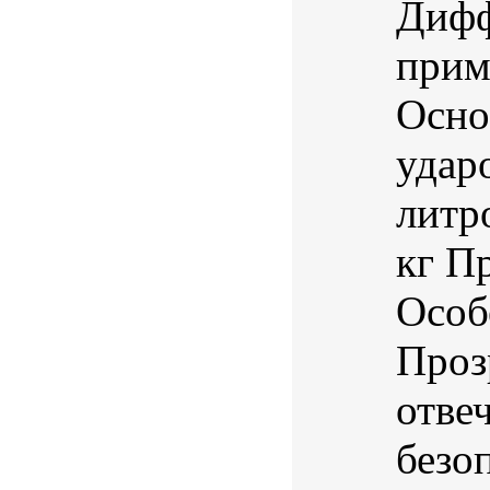
Дифф
прим
Осно
удар
литр
кг П
Особ
Проз
отве
безо