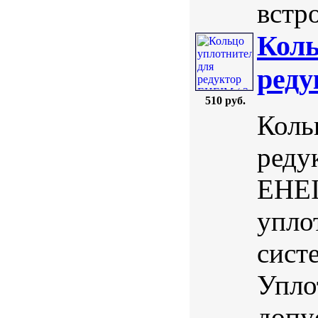
встр
Коль
реду
510 руб.
Коль
реду
EHEI
упло
сист
Упло
допу