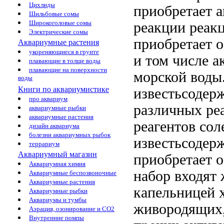
Цихлиды
приобретает
а
Шильбовые сомы
Широкоголовые сомы
реакции
реак
Электрические сомы
приобретает 
Аквариумные растения
укореняющиеся в грунте
и
том числе а
плавающие в толще воды
плавающие на поверхности
морской воды
воды
Книги по аквариумистике
известьсодер
про аквариум
различных ре
аквариумные рыбки
аквариумные растения
реагентов сол
дизайн аквариума
болезни аквариумных рыбок
известьсодер
террариум
Аквариумный магазин
приобретает о
Аквариумная химия
набор входят
Аквариумные беспозвоночные
Аквариумные растения
капельницей х
Аквариумные рыбки
Аквариумы и тумбы
живородящих
Аэрация, озонирование и CO2
Внутренние помпы