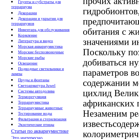
прочих
актив
Грунты и субстраты для
террариума
гидробионтов
Декорации
Декорации и укрытия для
предпочитаю
террариумов
обитания с
жи
Инвентарь для обслуживания
Кормление
значениями
и
Литература и видео
Морская аквариумистика
Поскольку
по
Морские беспозвоночные
Морские рыбы
добиваться 
Освещение
Подводные светильники и
параметров в
лампы
Пруды и фонтаны
содержании м
Светоарматура Juwel
цихлид Велик
Системы автодолива
Терморегуляция
африканских
Террариумистика
Террариумные животные
Незаменим
ре
Тестирование воды
Фильтрация и стерилизация
известьсодер
Экзотические птицы
Статьи по аквариумистике
колориметрич
Это интересно...