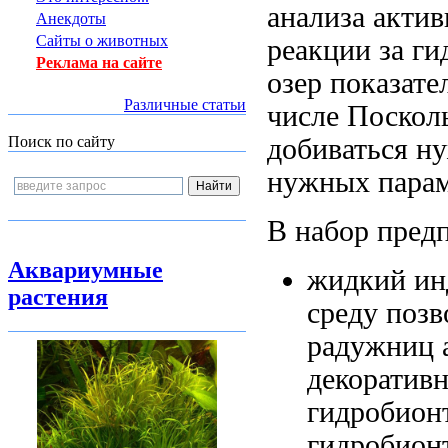
анализа акти
Анекдоты
Сайты о животных
реакции
за г
Реклама на сайте
озер
показате
Различные статьи
числе
Поскол
добиваться н
Поиск по сайту
нужных парам
В набор
пред
Аквариумные
жидкий ин
растения
среду
позв
радужниц
декоратив
гидробион
гидробион