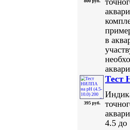
точног
800 руб.
аквари
компл
пример
в аква
участв
необхо
аквари
Тест 
Индик
точног
395 руб.
аквари
4.5 до