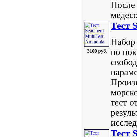
После 
медесо
Тест 
Набор 
по пок
3100 руб.
свобод
параме
Произ
морско
тест о
резуль
исслед
Тест 