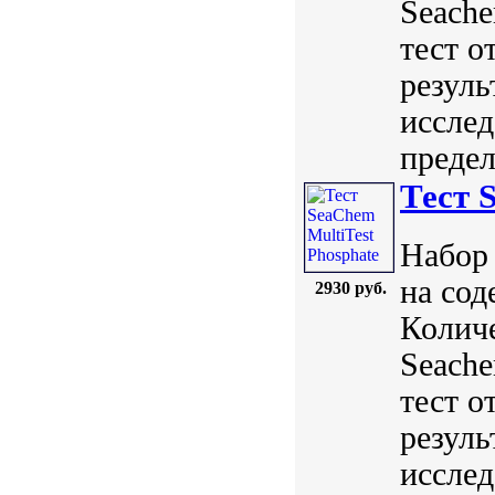
Seach
тест о
резуль
исслед
предел
Тест 
Набор 
на сод
2930 руб.
Количе
Seach
тест о
резуль
исслед