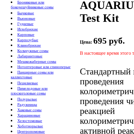
AQUARIU
Броняковые или
бокочешуйниковые сомы
Бычковые
Test Kit
Вьюновые
Гудиевые
Иглобрюхие
Карповые
695 руб.
Карпозубые
Цена:
Клинобрюхие
Кольчужные сомы
В настоящее время этого 
Лабиринтовые
Мешкожаберные сомы
Нотоптеровые или спиноперые
Стандартный
Панцирные сомы или
каллихтовые
проведения
Пецилиевые
Пимелодовые или
колориметрич
плоскоголовые сомы
проведения
ч
Полурылые
Радужницы
реакцией
Хаковые сомы
Харациновые
колориметрич
Хелостомовые
Хоботнорылые
активной реа
Центропомовые