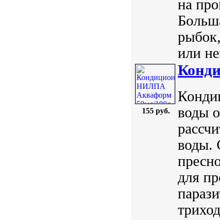
на про
Больш
рыбок,
или не
Конд
Конди
воды о
155 руб.
рассчи
воды. 
пресно
для п
парази
триход