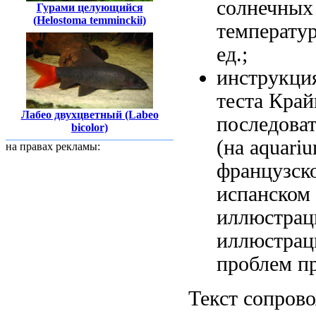
солнечных
Гурами целующийся
(Helostoma temminckii)
температу
ед.;
инструкци
теста
Край
Лабео двухцветный (Labeo
последова
bicolor)
(на
aquariu
на правах рекламы:
французс
испанском
иллюстрац
иллюстра
проблем п
Текст сопров