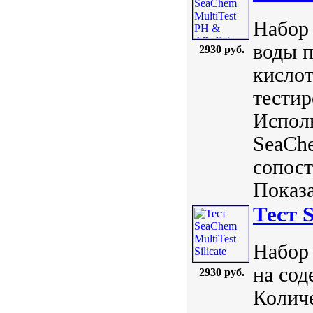
Набор 
воды 
2930 руб.
кислот
тести
Исполь
SeaChe
сопос
Показа
Тест S
Набор 
на сод
2930 руб.
Количе