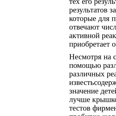
тех
его резул
результатов 
которые
для 
отвечают
чис
активной реа
приобретает 
Несмотря на
помощью разл
различных ре
известьсодер
значение
дете
лучше
крышко
тестов фирме