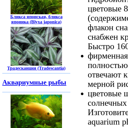
цветовые
8
(содержим
Бликса японская, бликса
японика (Blyxa japonica)
флакон сн
снабжен к
Быстро
160
фирменная
полностью
Традесканция (Tradescantia)
отвечают
к
Аквариумные рыбы
мерной ри
цветовые
солнечных
Изготовите
aquarium p