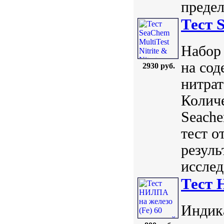
предел
Тест S
Набор 
на сод
2930 руб.
нитрат
Количе
Seach
тест о
резуль
исслед
Тест 
Индик