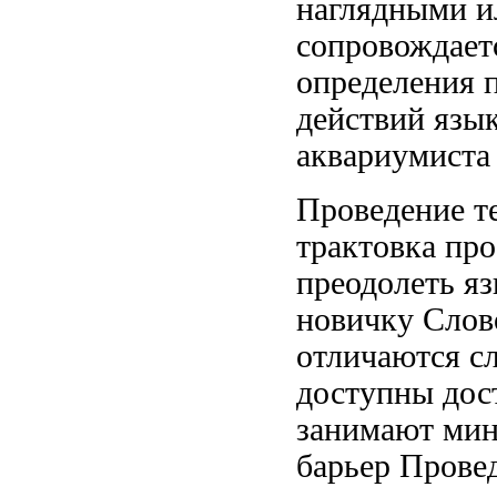
наглядными 
сопровождает
определения
п
действий
язык
аквариумиста
Проведение т
трактовка
про
преодолеть я
новичку Слов
отличаются 
доступны
дос
занимают ми
барьер Прове