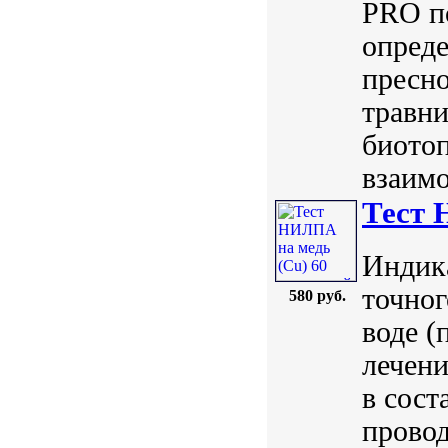
PRO по
опред
пресно
травни
биото
взаимо
Тест 
Индик
точног
580 руб.
воде (
лечени
в сост
провод